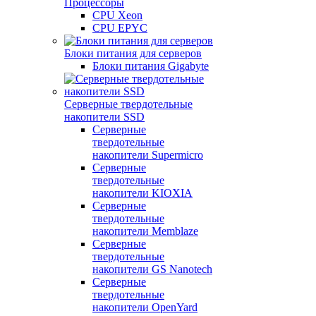
Процессоры
CPU Xeon
CPU EPYC
Блоки питания для серверов
Блоки питания Gigabyte
Серверные твердотельные
накопители SSD
Cерверные
твердотельные
накопители Supermicro
Cерверные
твердотельные
накопители KIOXIA
Cерверные
твердотельные
накопители Memblaze
Cерверные
твердотельные
накопители GS Nanotech
Серверные
твердотельные
накопители OpenYard