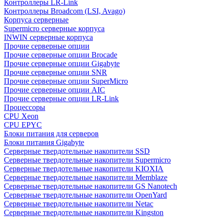
Контроллеры LR-Link
Контроллеры Broadcom (LSI, Avago)
Корпуса серверные
Supermicro серверные корпуса
INWIN серверные корпуса
Прочие серверные опции
Прочие серверные опции Brocade
Прочие серверные опции Gigabyte
Прочие серверные опции SNR
Прочие серверные опции SuperMicro
Прочие серверные опции AIC
Прочие серверные опции LR-Link
Процессоры
CPU Xeon
CPU EPYC
Блоки питания для серверов
Блоки питания Gigabyte
Серверные твердотельные накопители SSD
Cерверные твердотельные накопители Supermicro
Cерверные твердотельные накопители KIOXIA
Cерверные твердотельные накопители Memblaze
Cерверные твердотельные накопители GS Nanotech
Серверные твердотельные накопители OpenYard
Серверные твердотельные накопители Netac
Cерверные твердотельные накопители Kingston