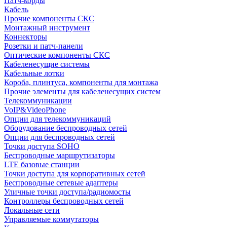
Патч-корды
Кабель
Прочие компоненты СКС
Монтажный инструмент
Коннекторы
Розетки и патч-панели
Оптические компоненты СКС
Кабеленесущие системы
Кабельные лотки
Короба, плинтуса, компоненты для монтажа
Прочие элементы для кабеленесущих систем
Телекоммуникации
VoIP&VideoPhone
Опции для телекоммуникаций
Оборудование беспроводных сетей
Опции для беспроводных сетей
Точки доступа SOHO
Беспроводные маршрутизаторы
LTE базовые станции
Точки доступа для корпоративных сетей
Беспроводные сетевые адаптеры
Уличные точки доступа/радиомосты
Контроллеры беспроводных сетей
Локальные сети
Управляемые коммутаторы