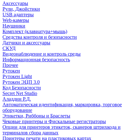
Аксессуары
Рули, Джойстики
USB адаптеры
Web-камеры
Наушники
Комплект (клавиатура+мышь)
Средства контроля и безопасности
Датчики и аксессуары
СКУД
Видеонаблюдение и контроль среды
Информационная безопасность
Прочее
Рутокен
Рутокен Light
Рутокен ЭЦП 3.0
Код Безопасности
Secret Net Studio
Аладдин Р.Д.
Автоматическая идентификация, маркировка, торговое
оборудование
Этикетки, Риббоны и Браслеты
Чековые принтеры и Фискальные регистраторы
Опции для принтеров этикеток, сканеров штрихкода и
терминалов сбора данных
Принтеры печати на пластиковых картах