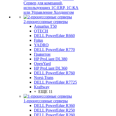
Сервер для компаний,
использующих 1C:ERP, 1С:КА
или Управление Холдингом
2-процессорные серверы
Aquarius T50
QTECH
DELL PowerEdge R660
Fplus
YADRO
DELL PowerEdge R770
Гравитон
HP ProLiant DL380
OpenYard
HP ProLiant DL360
DELL PowerEdge R760
Norsi-Trans
DELL PowerEdge R7725
Kraftway
+ ЕЩЕ 11
1-процессорные серверы
DELL PowerEdge R360
DELL PowerEdge R250
DELL PowerEdge R260