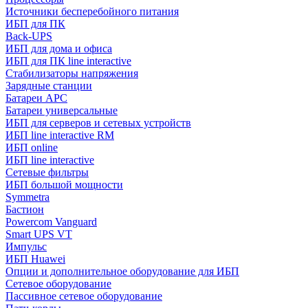
Источники бесперебойного питания
ИБП для ПК
Back-UPS
ИБП для дома и офиса
ИБП для ПК linе interactive
Стабилизаторы напряжения
Зарядные станции
Батареи APC
Батареи универсальные
ИБП для серверов и сетевых устройств
ИБП line interactive RM
ИБП online
ИБП linе interactive
Сетевые фильтры
ИБП большой мощности
Symmetra
Бастион
Powercom Vanguard
Smart UPS VT
Импульс
ИБП Huawei
Опции и дополнительное оборудование для ИБП
Сетевое оборудование
Пассивное сетевое оборудование