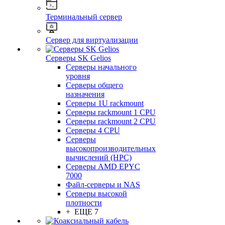
Терминальный сервер
Сервер для виртуализации
Серверы SK Gelios
Серверы начального
уровня
Серверы общего
назначения
Серверы 1U rackmount
Серверы rackmount 1 CPU
Серверы rackmount 2 CPU
Серверы 4 CPU
Серверы
высокопроизводительных
вычислений (HPC)
Серверы AMD EPYC
7000
Файл-серверы и NAS
Серверы высокой
плотности
+ ЕЩЕ 7