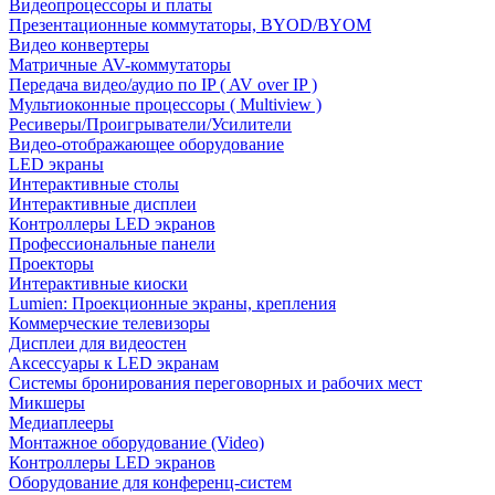
Видеопроцессоры и платы
Презентационные коммутаторы, BYOD/BYOM
Видео конвертеры
Матричные AV-коммутаторы
Передача видео/аудио по IP ( AV over IP )
Мультиоконные процессоры ( Multiview )
Ресиверы/Проигрыватели/Усилители
Видео-отображающее оборудование
LED экраны
Интерактивные столы
Интерактивные дисплеи
Контроллеры LED экранов
Профессиональные панели
Проекторы
Интерактивные киоски
Lumien: Проекционные экраны, крепления
Коммерческие телевизоры
Дисплеи для видеостен
Аксессуары к LED экранам
Системы бронирования переговорных и рабочих мест
Микшеры
Медиаплееры
Монтажное оборудование (Video)
Контроллеры LED экранов
Оборудование для конференц-систем