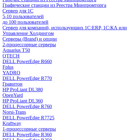
Графические станции из Реестра Минпромторга
Сервер для 1С
5-10 пользователей
до 100 пользователей
Сервер для компаний, использующих 1C:ERP, 1С:КА или
Управление Холдингом
Серверы (Brand) и опции
2-процессорные серверы
Aquarius T50
QTECH
DELL PowerEdge R660
Fplus
YADRO
DELL PowerEdge R770
Гравитон
HP ProLiant DL380
OpenYard
HP ProLiant DL360
DELL PowerEdge R760
Norsi-Trans
DELL PowerEdge R7725
Kraftway
1-процессорные серверы
DELL PowerEdge R360