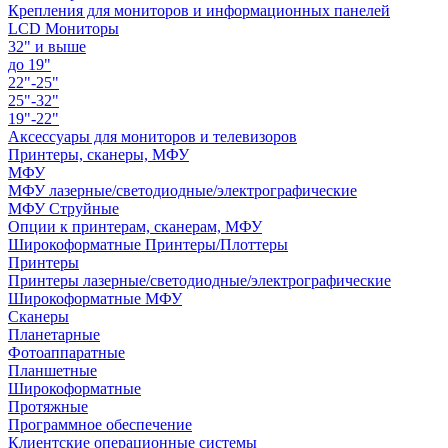
Крепления для мониторов и информационных панелей
LCD Мониторы
32" и выше
до 19"
22"-25"
25"-32"
19"-22"
Аксессуары для мониторов и телевизоров
Принтеры, сканеры, МФУ
МФУ
МФУ лазерные/светодиодные/электрографические
МФУ Струйные
Опции к принтерам, сканерам, МФУ
Широкоформатные Принтеры/Плоттеры
Принтеры
Принтеры лазерные/светодиодные/электрографические
Широкоформатные МФУ
Сканеры
Планетарные
Фотоаппаратные
Планшетные
Широкоформатные
Протяжные
Программное обеспечение
Клиентские операционные системы