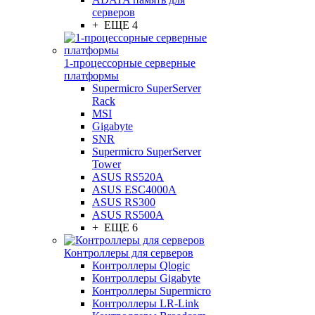
серверов
+ ЕЩЕ 4
1-процессорные серверные
платформы
Supermicro SuperServer
Rack
MSI
Gigabyte
SNR
Supermicro SuperServer
Tower
ASUS RS520A
ASUS ESC4000A
ASUS RS300
ASUS RS500A
+ ЕЩЕ 6
Контроллеры для серверов
Контроллеры Qlogic
Контроллеры Gigabyte
Контроллеры Supermicro
Контроллеры LR-Link