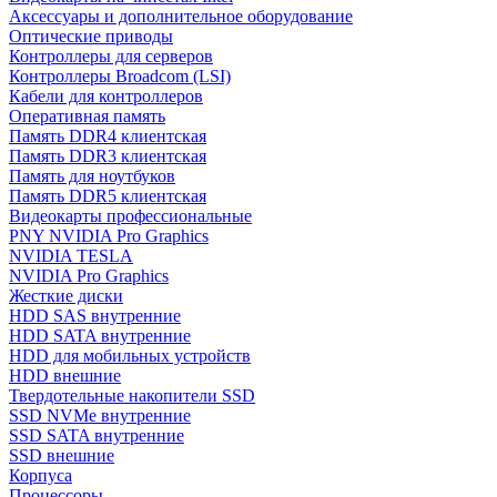
Аксессуары и дополнительное оборудование
Оптические приводы
Контроллеры для серверов
Контроллеры Broadcom (LSI)
Кабели для контроллеров
Оперативная память
Память DDR4 клиентская
Память DDR3 клиентская
Память для ноутбуков
Память DDR5 клиентская
Видеокарты профессиональные
PNY NVIDIA Pro Graphics
NVIDIA TESLA
NVIDIA Pro Graphics
Жесткие диски
HDD SAS внутренние
HDD SATA внутренние
HDD для мобильных устройств
HDD внешние
Твердотельные накопители SSD
SSD NVMe внутренние
SSD SATA внутренние
SSD внешние
Корпуса
Процессоры