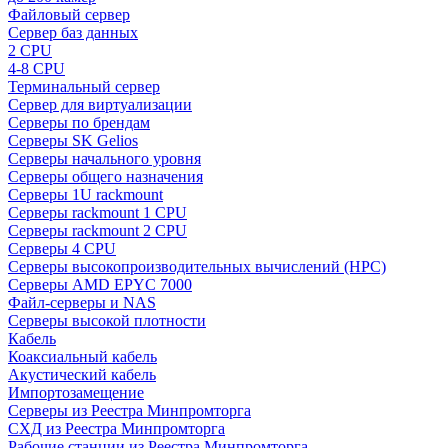
Файловый сервер
Сервер баз данных
2 CPU
4-8 CPU
Терминальный сервер
Сервер для виртуализации
Серверы по брендам
Серверы SK Gelios
Серверы начального уровня
Серверы общего назначения
Серверы 1U rackmount
Серверы rackmount 1 CPU
Серверы rackmount 2 CPU
Серверы 4 CPU
Серверы высокопроизводительных вычислений (HPC)
Серверы AMD EPYC 7000
Файл-серверы и NAS
Серверы высокой плотности
Кабель
Коаксиальный кабель
Акустический кабель
Импортозамещение
Серверы из Реестра Минпромторга
СХД из Реестра Минпромторга
Рабочие станции из Реестра Минпромторга