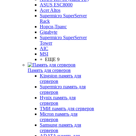
ASUS ESC8000
Acer Altos
Supermicro SuperServer
Rack
Норси-Транс
Gigabyte
Supermicro SuperServer
Tower
AIC
MSI
+ ЕЩЕ 9
Память для серверов
Kingston память для
серверов
Supermicro память для
серверов
Hynix память для
серверов
ТМИ память для серверов
Micron память для
серверов
Samsung память для
серверов
ADATA память для