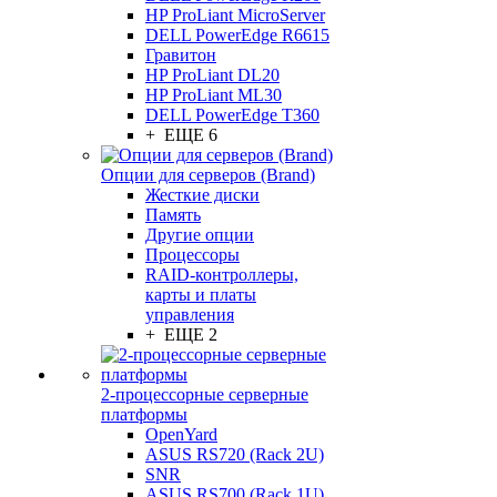
HP ProLiant MicroServer
DELL PowerEdge R6615
Гравитон
HP ProLiant DL20
HP ProLiant ML30
DELL PowerEdge T360
+ ЕЩЕ 6
Опции для серверов (Brand)
Жесткие диски
Память
Другие опции
Процессоры
RAID-контроллеры,
карты и платы
управления
+ ЕЩЕ 2
2-процессорные серверные
платформы
OpenYard
ASUS RS720 (Rack 2U)
SNR
ASUS RS700 (Rack 1U)