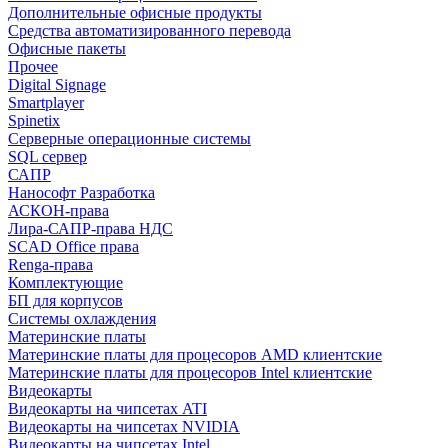
Дополнительные офисные продукты
Средства автоматизированного перевода
Офисные пакеты
Прочее
Digital Signage
Smartplayer
Spinetix
Серверные операционные системы
SQL сервер
САПР
Нанософт Разработка
АСКОН-права
Лира-САПР-права НДС
SCAD Office права
Renga-права
Комплектующие
БП для корпусов
Системы охлаждения
Материнские платы
Материнские платы для процесоров AMD клиентские
Материнские платы для процесоров Intel клиентские
Видеокарты
Видеокарты на чипсетах ATI
Видеокарты на чипсетах NVIDIA
Видеокарты на чипсетах Intel