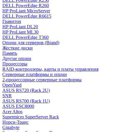
DELL PowerEdge R250
DELL PowerEdge R260
HP ProLiant MicroServer
DELL PowerEdge R6615
Гравитон
HP ProLiant DL20
HP ProLiant ML30
DELL PowerEdge T360
Опции для серверов (Brand)
Жесткие диски
Память
Другие опции
Процессоры
RAID-контроллеры, карты и платы управления
Серверные платформы и опции
2-процессорные серверные платформы
OpenYard
ASUS RS720 (Rack 2U)
SNR
ASUS RS700 (Rack 1U)
ASUS ESC8000
Acer Altos
Supermicro SuperServer Rack
Норси-Транс
Gigabyte