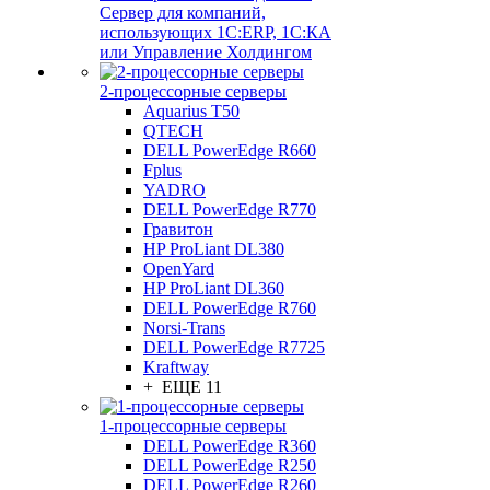
Сервер для компаний,
использующих 1C:ERP, 1С:КА
или Управление Холдингом
2-процессорные серверы
Aquarius T50
QTECH
DELL PowerEdge R660
Fplus
YADRO
DELL PowerEdge R770
Гравитон
HP ProLiant DL380
OpenYard
HP ProLiant DL360
DELL PowerEdge R760
Norsi-Trans
DELL PowerEdge R7725
Kraftway
+ ЕЩЕ 11
1-процессорные серверы
DELL PowerEdge R360
DELL PowerEdge R250
DELL PowerEdge R260