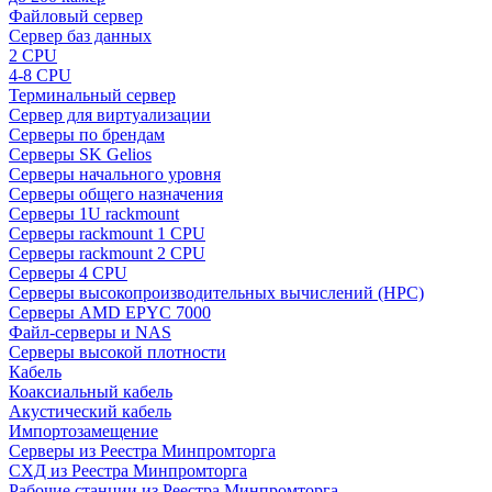
Файловый сервер
Сервер баз данных
2 CPU
4-8 CPU
Терминальный сервер
Сервер для виртуализации
Серверы по брендам
Серверы SK Gelios
Серверы начального уровня
Серверы общего назначения
Серверы 1U rackmount
Серверы rackmount 1 CPU
Серверы rackmount 2 CPU
Серверы 4 CPU
Серверы высокопроизводительных вычислений (HPC)
Серверы AMD EPYC 7000
Файл-серверы и NAS
Серверы высокой плотности
Кабель
Коаксиальный кабель
Акустический кабель
Импортозамещение
Серверы из Реестра Минпромторга
СХД из Реестра Минпромторга
Рабочие станции из Реестра Минпромторга