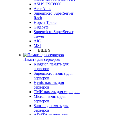
ASUS ESC8000
Acer Altos
Supermicro SuperServer
Rack
Норси-Транс
Gigabyte
Supermicro SuperServer
Tower
AIC
MSI
+ ЕЩЕ 9
Память для серверов
Kingston память для
серверов
Supermicro память для
серверов
Hynix память для
серверов
ТМИ память для серверов
Micron память для
серверов
Samsung память для
серверов
ADATA память для