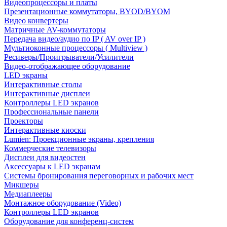
Видеопроцессоры и платы
Презентационные коммутаторы, BYOD/BYOM
Видео конвертеры
Матричные AV-коммутаторы
Передача видео/аудио по IP ( AV over IP )
Мультиоконные процессоры ( Multiview )
Ресиверы/Проигрыватели/Усилители
Видео-отображающее оборудование
LED экраны
Интерактивные столы
Интерактивные дисплеи
Контроллеры LED экранов
Профессиональные панели
Проекторы
Интерактивные киоски
Lumien: Проекционные экраны, крепления
Коммерческие телевизоры
Дисплеи для видеостен
Аксессуары к LED экранам
Системы бронирования переговорных и рабочих мест
Микшеры
Медиаплееры
Монтажное оборудование (Video)
Контроллеры LED экранов
Оборудование для конференц-систем