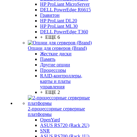
HP ProLiant MicroServer
DELL PowerEdge R6615
Гравитон
HP ProLiant DL20
HP ProLiant ML30
DELL PowerEdge T360
+ ЕЩЕ 6
Опции для серверов (Brand)
Жесткие диски
Память
Другие опции
Процессоры
RAID-контроллеры,
карты и платы
управления
+ ЕЩЕ 2
2-процессорные серверные
платформы
OpenYard
ASUS RS720 (Rack 2U)
SNR
ASUS RS700 (Rack 1U)