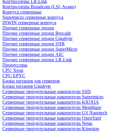
Контроллеры LR-Link
Контроллеры Broadcom (LSI, Avago)
Корпуса серверные
Supermicro серверные корпуса
INWIN серверные корпуса
Прочие серверные опции
Прочие серверные опции Brocade
Прочие серверные опции Gigabyte
Прочие серверные опции SNR
Прочие серверные опции SuperMicro
Прочие серверные опции AIC
Прочие серверные опции LR-Link
Процессоры
CPU Xeon
CPU EPYC
Блоки питания для серверов
Блоки питания Gigabyte
Серверные твердотельные накопители SSD
Cерверные твердотельные накопители Supermicro
Cерверные твердотельные накопители KIOXIA
Cерверные твердотельные накопители Memblaze
Cерверные твердотельные накопители GS Nanotech
Серверные твердотельные накопители OpenYard
Серверные твердотельные накопители Netac
Cерверные твердотельные накопители Kingston