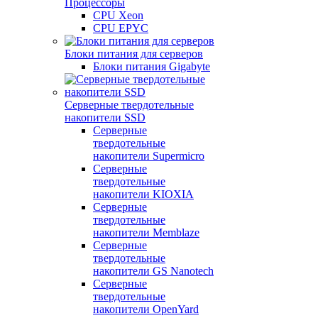
Процессоры
CPU Xeon
CPU EPYC
Блоки питания для серверов
Блоки питания Gigabyte
Серверные твердотельные
накопители SSD
Cерверные
твердотельные
накопители Supermicro
Cерверные
твердотельные
накопители KIOXIA
Cерверные
твердотельные
накопители Memblaze
Cерверные
твердотельные
накопители GS Nanotech
Серверные
твердотельные
накопители OpenYard