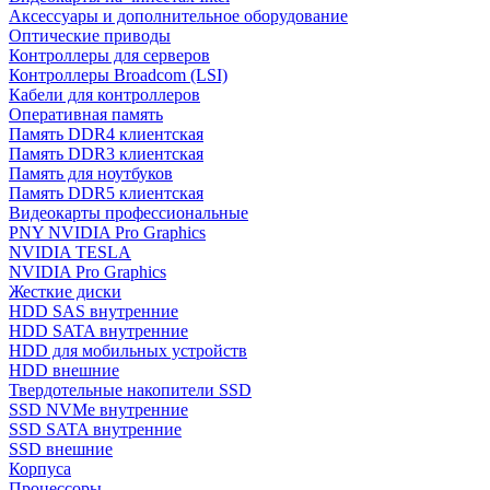
Аксессуары и дополнительное оборудование
Оптические приводы
Контроллеры для серверов
Контроллеры Broadcom (LSI)
Кабели для контроллеров
Оперативная память
Память DDR4 клиентская
Память DDR3 клиентская
Память для ноутбуков
Память DDR5 клиентская
Видеокарты профессиональные
PNY NVIDIA Pro Graphics
NVIDIA TESLA
NVIDIA Pro Graphics
Жесткие диски
HDD SAS внутренние
HDD SATA внутренние
HDD для мобильных устройств
HDD внешние
Твердотельные накопители SSD
SSD NVMe внутренние
SSD SATA внутренние
SSD внешние
Корпуса
Процессоры