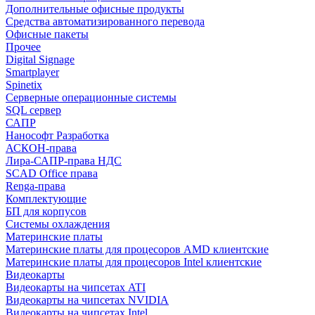
Дополнительные офисные продукты
Средства автоматизированного перевода
Офисные пакеты
Прочее
Digital Signage
Smartplayer
Spinetix
Серверные операционные системы
SQL сервер
САПР
Нанософт Разработка
АСКОН-права
Лира-САПР-права НДС
SCAD Office права
Renga-права
Комплектующие
БП для корпусов
Системы охлаждения
Материнские платы
Материнские платы для процесоров AMD клиентские
Материнские платы для процесоров Intel клиентские
Видеокарты
Видеокарты на чипсетах ATI
Видеокарты на чипсетах NVIDIA
Видеокарты на чипсетах Intel