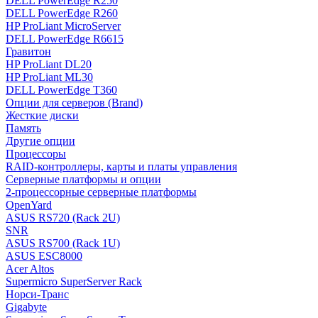
DELL PowerEdge R250
DELL PowerEdge R260
HP ProLiant MicroServer
DELL PowerEdge R6615
Гравитон
HP ProLiant DL20
HP ProLiant ML30
DELL PowerEdge T360
Опции для серверов (Brand)
Жесткие диски
Память
Другие опции
Процессоры
RAID-контроллеры, карты и платы управления
Серверные платформы и опции
2-процессорные серверные платформы
OpenYard
ASUS RS720 (Rack 2U)
SNR
ASUS RS700 (Rack 1U)
ASUS ESC8000
Acer Altos
Supermicro SuperServer Rack
Норси-Транс
Gigabyte