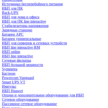
Источники бесперебойного питания
ИБП для ПК
Back-UPS
ИБП для дома и офиса
ИБП для ПК linе interactive
Стабилизаторы напряжения
Зарядные станции
Батареи APC
Батареи универсальные
ИБП для серверов и сетевых устройств
ИБП line interactive RM
ИБП online
ИБП linе interactive
Сетевые фильтры
ИБП большой мощности
Symmetra
Бастион
Powercom Vanguard
Smart UPS VT
Импульс
ИБП Huawei
Опции и дополнительное оборудование для ИБП
Сетевое оборудование
Пассивное сетевое оборудование