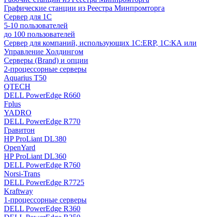
Графические станции из Реестра Минпромторга
Сервер для 1С
5-10 пользователей
до 100 пользователей
Сервер для компаний, использующих 1C:ERP, 1С:КА или
Управление Холдингом
Серверы (Brand) и опции
2-процессорные серверы
Aquarius T50
QTECH
DELL PowerEdge R660
Fplus
YADRO
DELL PowerEdge R770
Гравитон
HP ProLiant DL380
OpenYard
HP ProLiant DL360
DELL PowerEdge R760
Norsi-Trans
DELL PowerEdge R7725
Kraftway
1-процессорные серверы
DELL PowerEdge R360