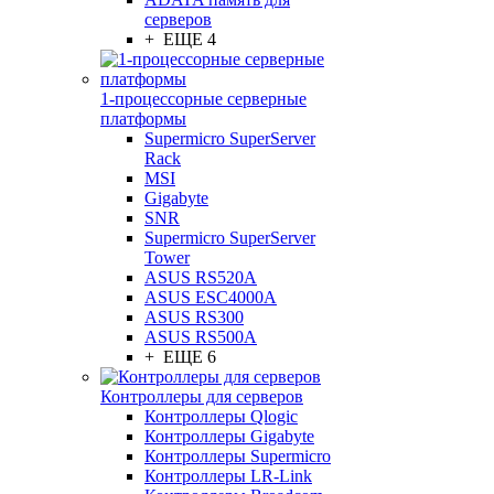
серверов
+ ЕЩЕ 4
1-процессорные серверные
платформы
Supermicro SuperServer
Rack
MSI
Gigabyte
SNR
Supermicro SuperServer
Tower
ASUS RS520A
ASUS ESC4000A
ASUS RS300
ASUS RS500A
+ ЕЩЕ 6
Контроллеры для серверов
Контроллеры Qlogic
Контроллеры Gigabyte
Контроллеры Supermicro
Контроллеры LR-Link