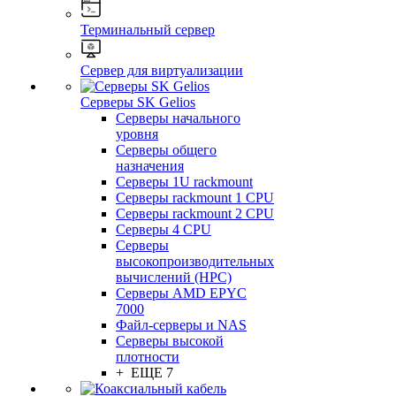
Терминальный сервер
Сервер для виртуализации
Серверы SK Gelios
Серверы начального
уровня
Серверы общего
назначения
Серверы 1U rackmount
Серверы rackmount 1 CPU
Серверы rackmount 2 CPU
Серверы 4 CPU
Серверы
высокопроизводительных
вычислений (HPC)
Серверы AMD EPYC
7000
Файл-серверы и NAS
Серверы высокой
плотности
+ ЕЩЕ 7