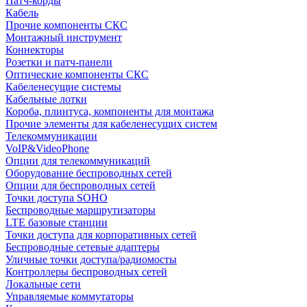
Патч-корды
Кабель
Прочие компоненты СКС
Монтажный инструмент
Коннекторы
Розетки и патч-панели
Оптические компоненты СКС
Кабеленесущие системы
Кабельные лотки
Короба, плинтуса, компоненты для монтажа
Прочие элементы для кабеленесущих систем
Телекоммуникации
VoIP&VideoPhone
Опции для телекоммуникаций
Оборудование беспроводных сетей
Опции для беспроводных сетей
Точки доступа SOHO
Беспроводные маршрутизаторы
LTE базовые станции
Точки доступа для корпоративных сетей
Беспроводные сетевые адаптеры
Уличные точки доступа/радиомосты
Контроллеры беспроводных сетей
Локальные сети
Управляемые коммутаторы