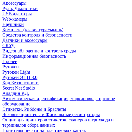
Аксессуары
Рули, Джойстики
USB адаптеры
Web-камеры
Наушники
Комплект (клавиатура+мышь)
Средства контроля и безопасности
Датчики и аксессуары
СКУД
Видеонаблюдение и контроль среды
Информационная безопасность
Прочее
Рутокен
Рутокен Light
Рутокен ЭЦП 3.0
Код Безопасности
Secret Net Studio
Аладдин Р.Д.
Автоматическая идентификация, маркировка, торговое
оборудование
Этикетки, Риббоны и Браслеты
Чековые принтеры и Фискальные регистраторы
Опции для принтеров этикеток, сканеров штрихкода и
терминалов сбора данных
Принтеры печати на пластиковых картах