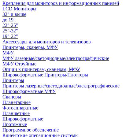
Крепления для мониторов и информационных панелей
LCD Мониторы
32" и выше
до 19"
22"-25"
25"-32"
19"-22"
Аксессуары для мониторов и телевизоров
Принтеры, сканеры, МФУ
МФУ
МФУ лазерные/светодиодные/электрографические
МФУ Струйные
Опции к принтерам, сканерам, МФУ
Широкоформатные Принтеры/Плоттеры
Принтеры
Принтеры лазерные/светодиодные/электрографические
Широкоформатные МФУ
Сканеры
Планетарные
Фотоаппаратные
Планшетные
Широкоформатные
Протяжные
Программное обеспечение
Клиентские операционные системы