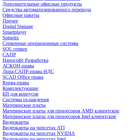
Дополнительные офисные продукты
Средства автоматизированного перевода
Офисные пакеты
Прочее
Digital Signage
Smartplayer
Spinetix
Серверные операционные системы
SQL сервер
САПР
Нанософт Разработка
АСКОН-права
Лира-САПР-права НДС
SCAD Office права
Renga-права
Комплектующие
БП для корпусов
Системы охлаждения
Материнские платы
Материнские платы для процесоров AMD клиентские
Материнские платы для процесоров Intel клиентские
Видеокарты
Видеокарты на чипсетах ATI
Видеокарты на чипсетах NVIDIA
Видеокарты на чипсетах Intel