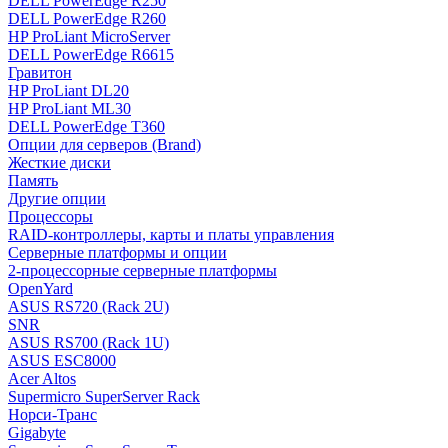
DELL PowerEdge R250
DELL PowerEdge R260
HP ProLiant MicroServer
DELL PowerEdge R6615
Гравитон
HP ProLiant DL20
HP ProLiant ML30
DELL PowerEdge T360
Опции для серверов (Brand)
Жесткие диски
Память
Другие опции
Процессоры
RAID-контроллеры, карты и платы управления
Серверные платформы и опции
2-процессорные серверные платформы
OpenYard
ASUS RS720 (Rack 2U)
SNR
ASUS RS700 (Rack 1U)
ASUS ESC8000
Acer Altos
Supermicro SuperServer Rack
Норси-Транс
Gigabyte