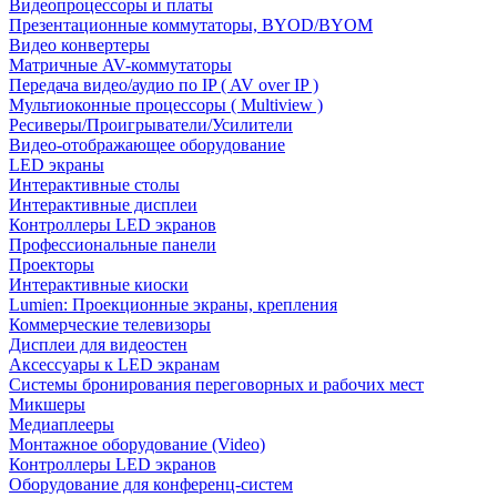
Видеопроцессоры и платы
Презентационные коммутаторы, BYOD/BYOM
Видео конвертеры
Матричные AV-коммутаторы
Передача видео/аудио по IP ( AV over IP )
Мультиоконные процессоры ( Multiview )
Ресиверы/Проигрыватели/Усилители
Видео-отображающее оборудование
LED экраны
Интерактивные столы
Интерактивные дисплеи
Контроллеры LED экранов
Профессиональные панели
Проекторы
Интерактивные киоски
Lumien: Проекционные экраны, крепления
Коммерческие телевизоры
Дисплеи для видеостен
Аксессуары к LED экранам
Системы бронирования переговорных и рабочих мест
Микшеры
Медиаплееры
Монтажное оборудование (Video)
Контроллеры LED экранов
Оборудование для конференц-систем