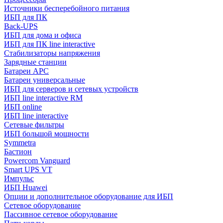
Источники бесперебойного питания
ИБП для ПК
Back-UPS
ИБП для дома и офиса
ИБП для ПК linе interactive
Стабилизаторы напряжения
Зарядные станции
Батареи APC
Батареи универсальные
ИБП для серверов и сетевых устройств
ИБП line interactive RM
ИБП online
ИБП linе interactive
Сетевые фильтры
ИБП большой мощности
Symmetra
Бастион
Powercom Vanguard
Smart UPS VT
Импульс
ИБП Huawei
Опции и дополнительное оборудование для ИБП
Сетевое оборудование
Пассивное сетевое оборудование