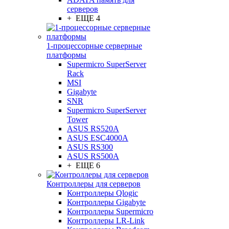
серверов
+ ЕЩЕ 4
1-процессорные серверные
платформы
Supermicro SuperServer
Rack
MSI
Gigabyte
SNR
Supermicro SuperServer
Tower
ASUS RS520A
ASUS ESC4000A
ASUS RS300
ASUS RS500A
+ ЕЩЕ 6
Контроллеры для серверов
Контроллеры Qlogic
Контроллеры Gigabyte
Контроллеры Supermicro
Контроллеры LR-Link