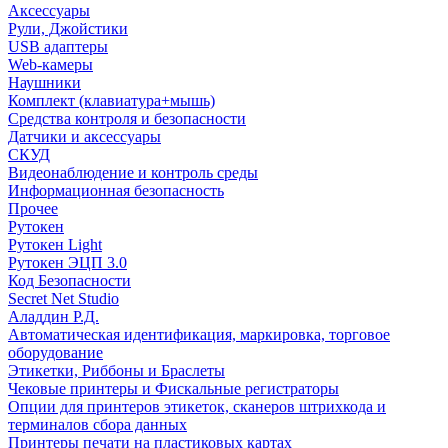
Аксессуары
Рули, Джойстики
USB адаптеры
Web-камеры
Наушники
Комплект (клавиатура+мышь)
Средства контроля и безопасности
Датчики и аксессуары
СКУД
Видеонаблюдение и контроль среды
Информационная безопасность
Прочее
Рутокен
Рутокен Light
Рутокен ЭЦП 3.0
Код Безопасности
Secret Net Studio
Аладдин Р.Д.
Автоматическая идентификация, маркировка, торговое
оборудование
Этикетки, Риббоны и Браслеты
Чековые принтеры и Фискальные регистраторы
Опции для принтеров этикеток, сканеров штрихкода и
терминалов сбора данных
Принтеры печати на пластиковых картах