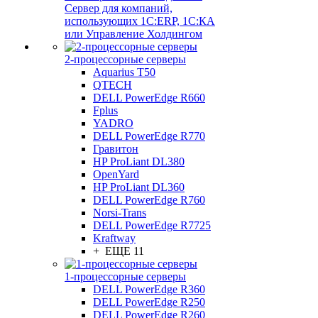
Сервер для компаний,
использующих 1C:ERP, 1С:КА
или Управление Холдингом
2-процессорные серверы
Aquarius T50
QTECH
DELL PowerEdge R660
Fplus
YADRO
DELL PowerEdge R770
Гравитон
HP ProLiant DL380
OpenYard
HP ProLiant DL360
DELL PowerEdge R760
Norsi-Trans
DELL PowerEdge R7725
Kraftway
+ ЕЩЕ 11
1-процессорные серверы
DELL PowerEdge R360
DELL PowerEdge R250
DELL PowerEdge R260