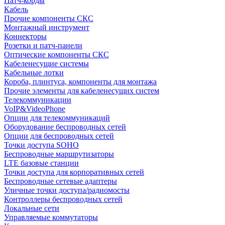
Патч-корды
Кабель
Прочие компоненты СКС
Монтажный инструмент
Коннекторы
Розетки и патч-панели
Оптические компоненты СКС
Кабеленесущие системы
Кабельные лотки
Короба, плинтуса, компоненты для монтажа
Прочие элементы для кабеленесущих систем
Телекоммуникации
VoIP&VideoPhone
Опции для телекоммуникаций
Оборудование беспроводных сетей
Опции для беспроводных сетей
Точки доступа SOHO
Беспроводные маршрутизаторы
LTE базовые станции
Точки доступа для корпоративных сетей
Беспроводные сетевые адаптеры
Уличные точки доступа/радиомосты
Контроллеры беспроводных сетей
Локальные сети
Управляемые коммутаторы