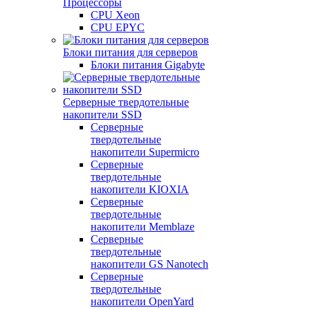
Процессоры
CPU Xeon
CPU EPYC
Блоки питания для серверов
Блоки питания Gigabyte
Серверные твердотельные
накопители SSD
Cерверные
твердотельные
накопители Supermicro
Cерверные
твердотельные
накопители KIOXIA
Cерверные
твердотельные
накопители Memblaze
Cерверные
твердотельные
накопители GS Nanotech
Серверные
твердотельные
накопители OpenYard