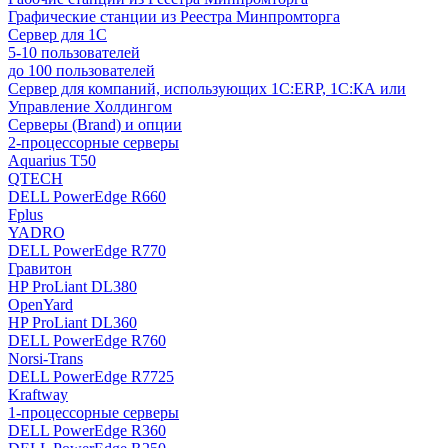
Графические станции из Реестра Минпромторга
Сервер для 1С
5-10 пользователей
до 100 пользователей
Сервер для компаний, использующих 1C:ERP, 1С:КА или
Управление Холдингом
Серверы (Brand) и опции
2-процессорные серверы
Aquarius T50
QTECH
DELL PowerEdge R660
Fplus
YADRO
DELL PowerEdge R770
Гравитон
HP ProLiant DL380
OpenYard
HP ProLiant DL360
DELL PowerEdge R760
Norsi-Trans
DELL PowerEdge R7725
Kraftway
1-процессорные серверы
DELL PowerEdge R360