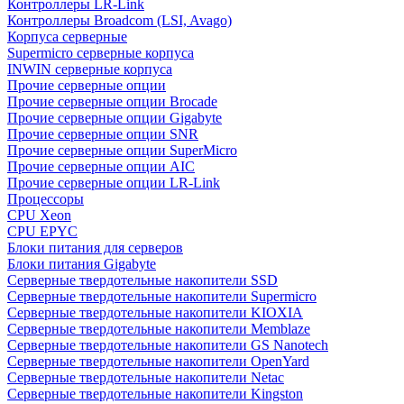
Контроллеры LR-Link
Контроллеры Broadcom (LSI, Avago)
Корпуса серверные
Supermicro серверные корпуса
INWIN серверные корпуса
Прочие серверные опции
Прочие серверные опции Brocade
Прочие серверные опции Gigabyte
Прочие серверные опции SNR
Прочие серверные опции SuperMicro
Прочие серверные опции AIC
Прочие серверные опции LR-Link
Процессоры
CPU Xeon
CPU EPYC
Блоки питания для серверов
Блоки питания Gigabyte
Серверные твердотельные накопители SSD
Cерверные твердотельные накопители Supermicro
Cерверные твердотельные накопители KIOXIA
Cерверные твердотельные накопители Memblaze
Cерверные твердотельные накопители GS Nanotech
Серверные твердотельные накопители OpenYard
Серверные твердотельные накопители Netac
Cерверные твердотельные накопители Kingston