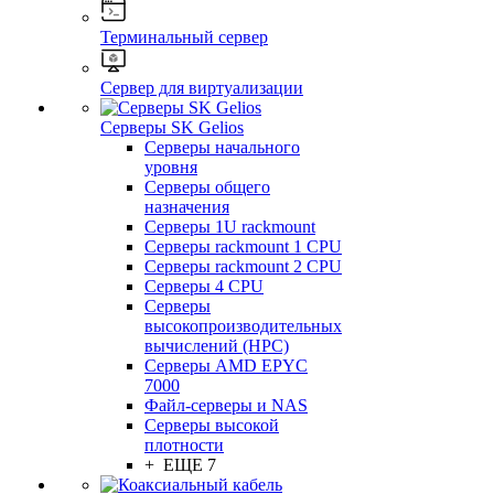
Терминальный сервер
Сервер для виртуализации
Серверы SK Gelios
Серверы начального
уровня
Серверы общего
назначения
Серверы 1U rackmount
Серверы rackmount 1 CPU
Серверы rackmount 2 CPU
Серверы 4 CPU
Серверы
высокопроизводительных
вычислений (HPC)
Серверы AMD EPYC
7000
Файл-серверы и NAS
Серверы высокой
плотности
+ ЕЩЕ 7