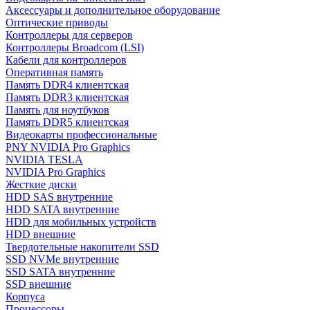
Аксессуары и дополнительное оборудование
Оптические приводы
Контроллеры для серверов
Контроллеры Broadcom (LSI)
Кабели для контроллеров
Оперативная память
Память DDR4 клиентская
Память DDR3 клиентская
Память для ноутбуков
Память DDR5 клиентская
Видеокарты профессиональные
PNY NVIDIA Pro Graphics
NVIDIA TESLA
NVIDIA Pro Graphics
Жесткие диски
HDD SAS внутренние
HDD SATA внутренние
HDD для мобильных устройств
HDD внешние
Твердотельные накопители SSD
SSD NVMe внутренние
SSD SATA внутренние
SSD внешние
Корпуса
Процессоры