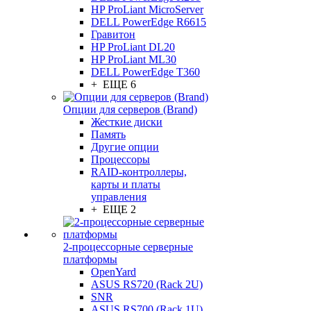
HP ProLiant MicroServer
DELL PowerEdge R6615
Гравитон
HP ProLiant DL20
HP ProLiant ML30
DELL PowerEdge T360
+ ЕЩЕ 6
Опции для серверов (Brand)
Жесткие диски
Память
Другие опции
Процессоры
RAID-контроллеры,
карты и платы
управления
+ ЕЩЕ 2
2-процессорные серверные
платформы
OpenYard
ASUS RS720 (Rack 2U)
SNR
ASUS RS700 (Rack 1U)