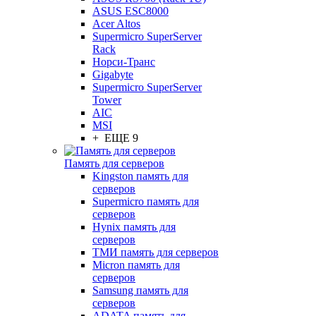
ASUS ESC8000
Acer Altos
Supermicro SuperServer
Rack
Норси-Транс
Gigabyte
Supermicro SuperServer
Tower
AIC
MSI
+ ЕЩЕ 9
Память для серверов
Kingston память для
серверов
Supermicro память для
серверов
Hynix память для
серверов
ТМИ память для серверов
Micron память для
серверов
Samsung память для
серверов
ADATA память для