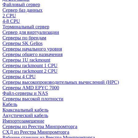
Файловый сервер
Сервер баз данных
2 CPU
4-8 CPU
Терминальный сервер
Сервер для виртуализации
Серверы по брендам
Серверы SK Gelios
Серверы начального уровня
Серверы общего назначения
Серверы 1U rackmount
Серверы rackmount 1 CPU
Серверы rackmount 2 CPU
Серверы 4 CPU
Серверы высокопроизводительных вычислений (HPC)
Серверы AMD EPYC 7000
Файл-серверы и NAS
Серверы высокой плотности
Кабель
Коаксиальный кабель
Акустический кабель
Импортозамещение
Серверы из Реестра Минпромторга
СХД из Реестра Минпромторга
Рабочие станции из Реестра Минпромторга