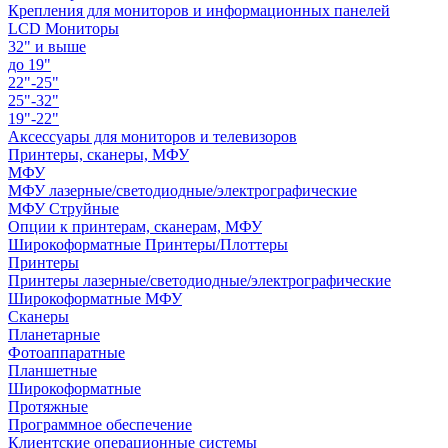
Крепления для мониторов и информационных панелей
LCD Мониторы
32" и выше
до 19"
22"-25"
25"-32"
19"-22"
Аксессуары для мониторов и телевизоров
Принтеры, сканеры, МФУ
МФУ
МФУ лазерные/светодиодные/электрографические
МФУ Струйные
Опции к принтерам, сканерам, МФУ
Широкоформатные Принтеры/Плоттеры
Принтеры
Принтеры лазерные/светодиодные/электрографические
Широкоформатные МФУ
Сканеры
Планетарные
Фотоаппаратные
Планшетные
Широкоформатные
Протяжные
Программное обеспечение
Клиентские операционные системы