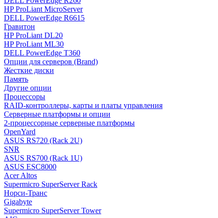
DELL PowerEdge R260
HP ProLiant MicroServer
DELL PowerEdge R6615
Гравитон
HP ProLiant DL20
HP ProLiant ML30
DELL PowerEdge T360
Опции для серверов (Brand)
Жесткие диски
Память
Другие опции
Процессоры
RAID-контроллеры, карты и платы управления
Серверные платформы и опции
2-процессорные серверные платформы
OpenYard
ASUS RS720 (Rack 2U)
SNR
ASUS RS700 (Rack 1U)
ASUS ESC8000
Acer Altos
Supermicro SuperServer Rack
Норси-Транс
Gigabyte
Supermicro SuperServer Tower