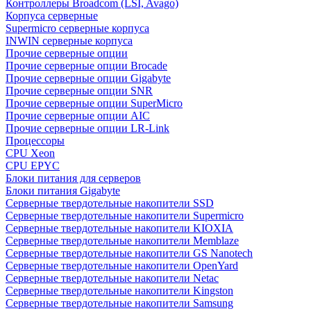
Контроллеры Broadcom (LSI, Avago)
Корпуса серверные
Supermicro серверные корпуса
INWIN серверные корпуса
Прочие серверные опции
Прочие серверные опции Brocade
Прочие серверные опции Gigabyte
Прочие серверные опции SNR
Прочие серверные опции SuperMicro
Прочие серверные опции AIC
Прочие серверные опции LR-Link
Процессоры
CPU Xeon
CPU EPYC
Блоки питания для серверов
Блоки питания Gigabyte
Серверные твердотельные накопители SSD
Cерверные твердотельные накопители Supermicro
Cерверные твердотельные накопители KIOXIA
Cерверные твердотельные накопители Memblaze
Cерверные твердотельные накопители GS Nanotech
Серверные твердотельные накопители OpenYard
Серверные твердотельные накопители Netac
Cерверные твердотельные накопители Kingston
Cерверные твердотельные накопители Samsung