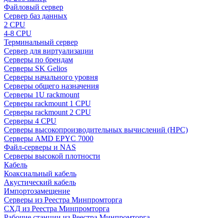
Файловый сервер
Сервер баз данных
2 CPU
4-8 CPU
Терминальный сервер
Сервер для виртуализации
Серверы по брендам
Серверы SK Gelios
Серверы начального уровня
Серверы общего назначения
Серверы 1U rackmount
Серверы rackmount 1 CPU
Серверы rackmount 2 CPU
Серверы 4 CPU
Серверы высокопроизводительных вычислений (HPC)
Серверы AMD EPYC 7000
Файл-серверы и NAS
Серверы высокой плотности
Кабель
Коаксиальный кабель
Акустический кабель
Импортозамещение
Серверы из Реестра Минпромторга
СХД из Реестра Минпромторга
Рабочие станции из Реестра Минпромторга