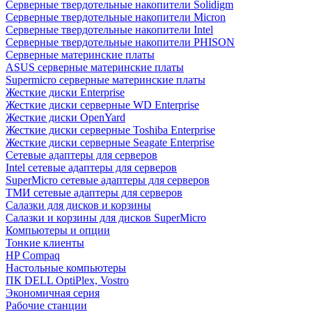
Cерверные твердотельные накопители Solidigm
Cерверные твердотельные накопители Micron
Cерверные твердотельные накопители Intel
Cерверные твердотельные накопители PHISON
Серверные материнские платы
ASUS серверные материнские платы
Supermicro серверные материнские платы
Жесткие диски Enterprise
Жесткие диски серверные WD Enterprise
Жесткие диски OpenYard
Жесткие диски серверные Toshiba Enterprise
Жесткие диски серверные Seagate Enterprise
Сетевые адаптеры для серверов
Intel сетевые адаптеры для серверов
SuperMicro сетевые адаптеры для серверов
ТМИ сетевые адаптеры для серверов
Салазки для дисков и корзины
Салазки и корзины для дисков SuperMicro
Компьютеры и опции
Тонкие клиенты
HP Compaq
Настольные компьютеры
ПК DELL OptiPlex, Vostro
Экономичная серия
Рабочие станции