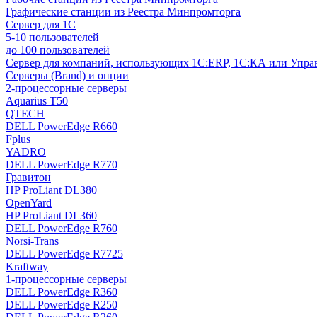
Графические станции из Реестра Минпромторга
Сервер для 1С
5-10 пользователей
до 100 пользователей
Сервер для компаний, использующих 1C:ERP, 1С:КА или Упр
Серверы (Brand) и опции
2-процессорные серверы
Aquarius T50
QTECH
DELL PowerEdge R660
Fplus
YADRO
DELL PowerEdge R770
Гравитон
HP ProLiant DL380
OpenYard
HP ProLiant DL360
DELL PowerEdge R760
Norsi-Trans
DELL PowerEdge R7725
Kraftway
1-процессорные серверы
DELL PowerEdge R360
DELL PowerEdge R250