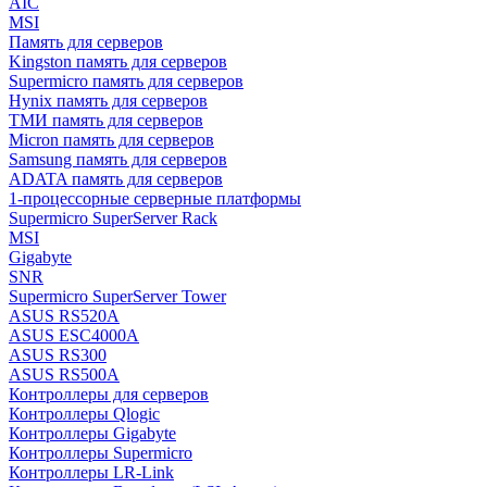
AIC
MSI
Память для серверов
Kingston память для серверов
Supermicro память для серверов
Hynix память для серверов
ТМИ память для серверов
Micron память для серверов
Samsung память для серверов
ADATA память для серверов
1-процессорные серверные платформы
Supermicro SuperServer Rack
MSI
Gigabyte
SNR
Supermicro SuperServer Tower
ASUS RS520A
ASUS ESC4000A
ASUS RS300
ASUS RS500A
Контроллеры для серверов
Контроллеры Qlogic
Контроллеры Gigabyte
Контроллеры Supermicro
Контроллеры LR-Link