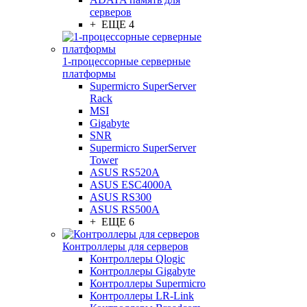
серверов
+ ЕЩЕ 4
1-процессорные серверные
платформы
Supermicro SuperServer
Rack
MSI
Gigabyte
SNR
Supermicro SuperServer
Tower
ASUS RS520A
ASUS ESC4000A
ASUS RS300
ASUS RS500A
+ ЕЩЕ 6
Контроллеры для серверов
Контроллеры Qlogic
Контроллеры Gigabyte
Контроллеры Supermicro
Контроллеры LR-Link