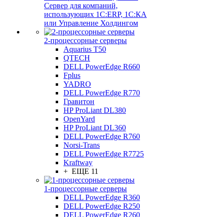
Сервер для компаний,
использующих 1C:ERP, 1С:КА
или Управление Холдингом
2-процессорные серверы
Aquarius T50
QTECH
DELL PowerEdge R660
Fplus
YADRO
DELL PowerEdge R770
Гравитон
HP ProLiant DL380
OpenYard
HP ProLiant DL360
DELL PowerEdge R760
Norsi-Trans
DELL PowerEdge R7725
Kraftway
+ ЕЩЕ 11
1-процессорные серверы
DELL PowerEdge R360
DELL PowerEdge R250
DELL PowerEdge R260