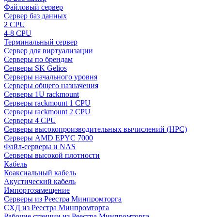
Файловый сервер
Сервер баз данных
2 CPU
4-8 CPU
Терминальный сервер
Сервер для виртуализации
Серверы по брендам
Серверы SK Gelios
Серверы начального уровня
Серверы общего назначения
Серверы 1U rackmount
Серверы rackmount 1 CPU
Серверы rackmount 2 CPU
Серверы 4 CPU
Серверы высокопроизводительных вычислений (HPC)
Серверы AMD EPYC 7000
Файл-серверы и NAS
Серверы высокой плотности
Кабель
Коаксиальный кабель
Акустический кабель
Импортозамещение
Серверы из Реестра Минпромторга
СХД из Реестра Минпромторга
Рабочие станции из Реестра Минпромторга