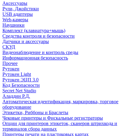
Аксессуары
Рули, Джойстики
USB адаптеры
Web-камеры
Наушники
Комплект (клавиатура+мышь)
Средства контроля и безопасности
Датчики и аксессуары
СКУД
Видеонаблюдение и контроль среды
Информационная безопасность
Прочее
Рутокен
Рутокен Light
Рутокен ЭЦП 3.0
Код Безопасности
Secret Net Studio
Аладдин Р.Д.
Автоматическая идентификация, маркировка, торговое
оборудование
Этикетки, Риббоны и Браслеты
Чековые принтеры и Фискальные регистраторы
Опции для принтеров этикеток, сканеров штрихкода и
терминалов сбора данных
Принтеры печати на пластиковых картах