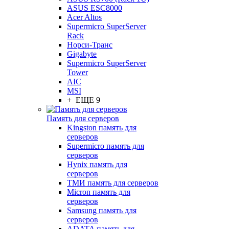
ASUS ESC8000
Acer Altos
Supermicro SuperServer
Rack
Норси-Транс
Gigabyte
Supermicro SuperServer
Tower
AIC
MSI
+ ЕЩЕ 9
Память для серверов
Kingston память для
серверов
Supermicro память для
серверов
Hynix память для
серверов
ТМИ память для серверов
Micron память для
серверов
Samsung память для
серверов
ADATA память для