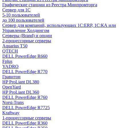
Графические станции из Реестра Минпромторга
Сервер для 1С
5-10 пользователей
до 100 пользователей
Сервер для компаний, использующих 1C:ERP, 1С:КА или
Управление Холдингом
Серверы (Brand) и опции
2-процессорные серверы
Aquarius T50
QTECH
DELL PowerEdge R660
Fplus
YADRO
DELL PowerEdge R770
Гравитон
HP ProLiant DL380
OpenYard
HP ProLiant DL360
DELL PowerEdge R760
Norsi-Trans
DELL PowerEdge R7725
Kraftway
1-процессорные серверы
DELL PowerEdge R360