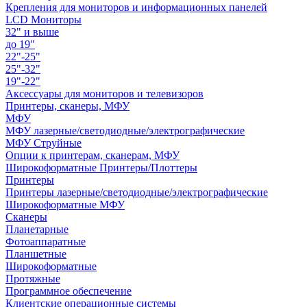
Крепления для мониторов и информационных панелей
LCD Мониторы
32" и выше
до 19"
22"-25"
25"-32"
19"-22"
Аксессуары для мониторов и телевизоров
Принтеры, сканеры, МФУ
МФУ
МФУ лазерные/светодиодные/электрографические
МФУ Струйные
Опции к принтерам, сканерам, МФУ
Широкоформатные Принтеры/Плоттеры
Принтеры
Принтеры лазерные/светодиодные/электрографические
Широкоформатные МФУ
Сканеры
Планетарные
Фотоаппаратные
Планшетные
Широкоформатные
Протяжные
Программное обеспечение
Клиентские операционные системы