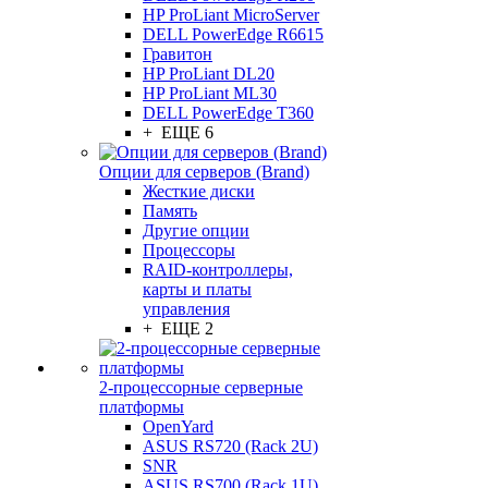
HP ProLiant MicroServer
DELL PowerEdge R6615
Гравитон
HP ProLiant DL20
HP ProLiant ML30
DELL PowerEdge T360
+ ЕЩЕ 6
Опции для серверов (Brand)
Жесткие диски
Память
Другие опции
Процессоры
RAID-контроллеры,
карты и платы
управления
+ ЕЩЕ 2
2-процессорные серверные
платформы
OpenYard
ASUS RS720 (Rack 2U)
SNR
ASUS RS700 (Rack 1U)