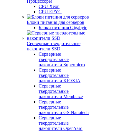
Процессоры
CPU Xeon
CPU EPYC
Блоки питания для серверов
Блоки питания Gigabyte
Серверные твердотельные
накопители SSD
Cерверные
твердотельные
накопители Supermicro
Cерверные
твердотельные
накопители KIOXIA
Cерверные
твердотельные
накопители Memblaze
Cерверные
твердотельные
накопители GS Nanotech
Серверные
твердотельные
накопители OpenYard