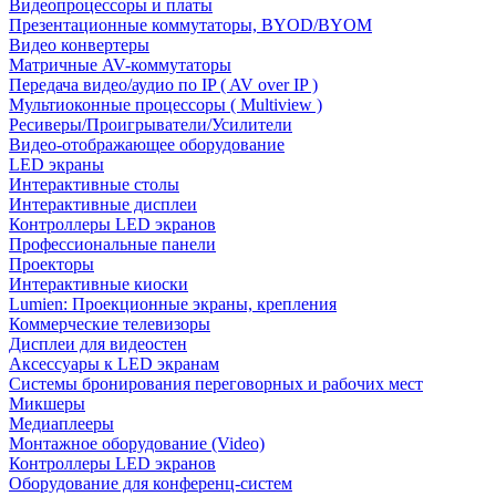
Видеопроцессоры и платы
Презентационные коммутаторы, BYOD/BYOM
Видео конвертеры
Матричные AV-коммутаторы
Передача видео/аудио по IP ( AV over IP )
Мультиоконные процессоры ( Multiview )
Ресиверы/Проигрыватели/Усилители
Видео-отображающее оборудование
LED экраны
Интерактивные столы
Интерактивные дисплеи
Контроллеры LED экранов
Профессиональные панели
Проекторы
Интерактивные киоски
Lumien: Проекционные экраны, крепления
Коммерческие телевизоры
Дисплеи для видеостен
Аксессуары к LED экранам
Системы бронирования переговорных и рабочих мест
Микшеры
Медиаплееры
Монтажное оборудование (Video)
Контроллеры LED экранов
Оборудование для конференц-систем