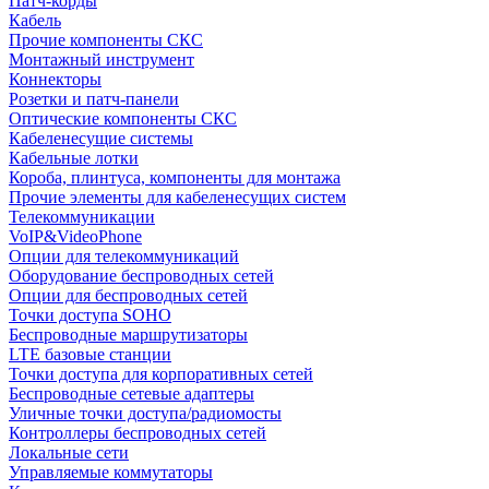
Патч-корды
Кабель
Прочие компоненты СКС
Монтажный инструмент
Коннекторы
Розетки и патч-панели
Оптические компоненты СКС
Кабеленесущие системы
Кабельные лотки
Короба, плинтуса, компоненты для монтажа
Прочие элементы для кабеленесущих систем
Телекоммуникации
VoIP&VideoPhone
Опции для телекоммуникаций
Оборудование беспроводных сетей
Опции для беспроводных сетей
Точки доступа SOHO
Беспроводные маршрутизаторы
LTE базовые станции
Точки доступа для корпоративных сетей
Беспроводные сетевые адаптеры
Уличные точки доступа/радиомосты
Контроллеры беспроводных сетей
Локальные сети
Управляемые коммутаторы