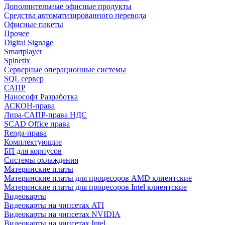
Дополнительные офисные продукты
Средства автоматизированного перевода
Офисные пакеты
Прочее
Digital Signage
Smartplayer
Spinetix
Серверные операционные системы
SQL сервер
САПР
Нанософт Разработка
АСКОН-права
Лира-САПР-права НДС
SCAD Office права
Renga-права
Комплектующие
БП для корпусов
Системы охлаждения
Материнские платы
Материнские платы для процесоров AMD клиентские
Материнские платы для процесоров Intel клиентские
Видеокарты
Видеокарты на чипсетах ATI
Видеокарты на чипсетах NVIDIA
Видеокарты на чипсетах Intel