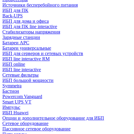
Источники бесперебойного питания
ИБП для ПК
Back-UPS
ИБП для дома и офиса
ИБП для ПК linе interactive
Стабилизаторы напряжения
Зарядные станции
Батареи APC
Батареи универсальные
ИБП для серверов и сетевых устройств
ИБП line interactive RM
ИБП online
ИБП linе interactive
Сетевые фильтры
ИБП большой мощности
Symmetra
Бастион
Powercom Vanguard
Smart UPS VT
Импульс
ИБП Huawei
Опции и дополнительное оборудование для ИБП
Сетевое оборудование
Пассивное сетевое оборудование