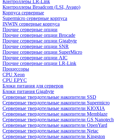
Контроллеры LR-Link
Контроллеры Broadcom (LSI, Avago)
Корпуса серверные
Supermicro серверные корпуса
INWIN серверные корпуса
Прочие серверные опции
Прочие серверные опции Brocade
Прочие серверные опции Gigabyte
Прочие серверные опции SNR
Прочие серверные опции SuperMicro
Прочие серверные опции AIC
Прочие серверные опции LR-Link
Процессоры
CPU Xeon
CPU EPYC
Блоки питания для серверов
Блоки питания Gigabyte
Серверные твердотельные накопители SSD
Cерверные твердотельные накопители Supermicro
Cерверные твердотельные накопители KIOXIA
Cерверные твердотельные накопители Memblaze
Cерверные твердотельные накопители GS Nanotech
Серверные твердотельные накопители OpenYard
Серверные твердотельные накопители Netac
Cерверные твердотельные накопители Kingston