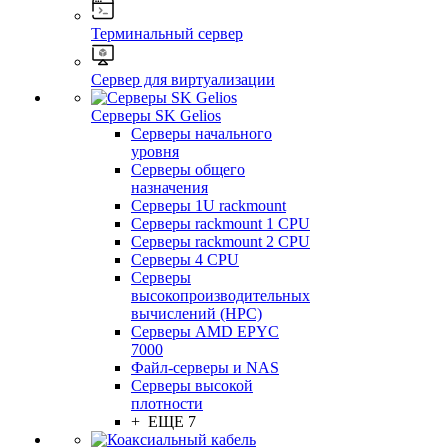
Терминальный сервер
Сервер для виртуализации
Серверы SK Gelios
Серверы начального
уровня
Серверы общего
назначения
Серверы 1U rackmount
Серверы rackmount 1 CPU
Серверы rackmount 2 CPU
Серверы 4 CPU
Серверы
высокопроизводительных
вычислений (HPC)
Серверы AMD EPYC
7000
Файл-серверы и NAS
Серверы высокой
плотности
+ ЕЩЕ 7