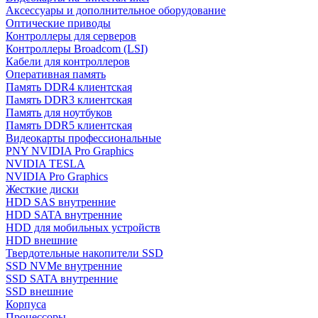
Аксессуары и дополнительное оборудование
Оптические приводы
Контроллеры для серверов
Контроллеры Broadcom (LSI)
Кабели для контроллеров
Оперативная память
Память DDR4 клиентская
Память DDR3 клиентская
Память для ноутбуков
Память DDR5 клиентская
Видеокарты профессиональные
PNY NVIDIA Pro Graphics
NVIDIA TESLA
NVIDIA Pro Graphics
Жесткие диски
HDD SAS внутренние
HDD SATA внутренние
HDD для мобильных устройств
HDD внешние
Твердотельные накопители SSD
SSD NVMe внутренние
SSD SATA внутренние
SSD внешние
Корпуса
Процессоры