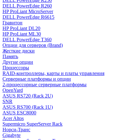
DELL PowerEdge R250
DELL PowerEdge R260
HP ProLiant MicroServer
DELL PowerEdge R6615
Гравитон
HP ProLiant DL20
HP ProLiant ML30
DELL PowerEdge T360
Опции для серверов (Brand)
Жесткие диски
Память
Другие опции
Процессоры
RAID-контроллеры, карты и платы управления
Серверные платформы и опции
2-процессорные серверные платформы
OpenYard
ASUS RS720 (Rack 2U)
SNR
ASUS RS700 (Rack 1U)
ASUS ESC8000
Acer Altos
Supermicro SuperServer Rack
Норси-Транс
Gigabyte