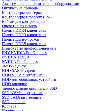
Аксессуары и дополнительное оборудование
Оптические приводы
Контроллеры для серверов
Контроллеры Broadcom (LSI)
Кабели для контроллеров
Оперативная память
Память DDR4 клиентская
Память DDR3 клиентская
Память для ноутбуков
Память DDR5 клиентская
Видеокарты профессиональные
PNY NVIDIA Pro Graphics
NVIDIA TESLA
NVIDIA Pro Graphics
Жесткие диски
HDD SAS внутренние
HDD SATA внутренние
HDD для мобильных устройств
HDD внешние
Твердотельные накопители SSD
SSD NVMe внутренние
SSD SATA внутренние
SSD внешние
Корпуса
Процессоры