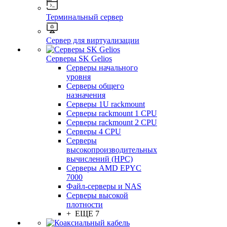
Терминальный сервер
Сервер для виртуализации
Серверы SK Gelios
Серверы начального
уровня
Серверы общего
назначения
Серверы 1U rackmount
Серверы rackmount 1 CPU
Серверы rackmount 2 CPU
Серверы 4 CPU
Серверы
высокопроизводительных
вычислений (HPC)
Серверы AMD EPYC
7000
Файл-серверы и NAS
Серверы высокой
плотности
+ ЕЩЕ 7