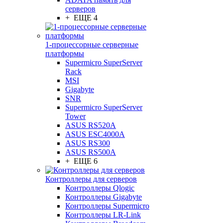
серверов
+ ЕЩЕ 4
1-процессорные серверные
платформы
Supermicro SuperServer
Rack
MSI
Gigabyte
SNR
Supermicro SuperServer
Tower
ASUS RS520A
ASUS ESC4000A
ASUS RS300
ASUS RS500A
+ ЕЩЕ 6
Контроллеры для серверов
Контроллеры Qlogic
Контроллеры Gigabyte
Контроллеры Supermicro
Контроллеры LR-Link