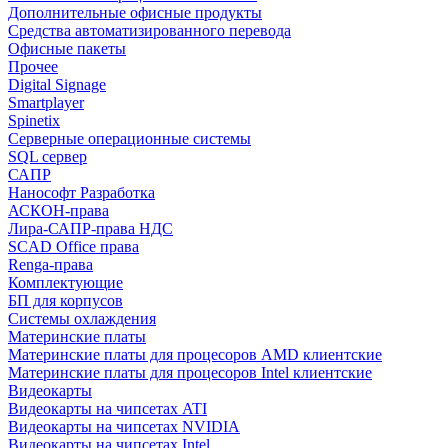
Дополнительные офисные продукты
Средства автоматизированного перевода
Офисные пакеты
Прочее
Digital Signage
Smartplayer
Spinetix
Серверные операционные системы
SQL сервер
САПР
Нанософт Разработка
АСКОН-права
Лира-САПР-права НДС
SCAD Office права
Renga-права
Комплектующие
БП для корпусов
Системы охлаждения
Материнские платы
Материнские платы для процесоров AMD клиентские
Материнские платы для процесоров Intel клиентские
Видеокарты
Видеокарты на чипсетах ATI
Видеокарты на чипсетах NVIDIA
Видеокарты на чипсетах Intel