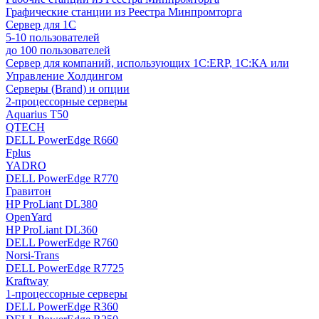
Графические станции из Реестра Минпромторга
Сервер для 1С
5-10 пользователей
до 100 пользователей
Сервер для компаний, использующих 1C:ERP, 1С:КА или
Управление Холдингом
Серверы (Brand) и опции
2-процессорные серверы
Aquarius T50
QTECH
DELL PowerEdge R660
Fplus
YADRO
DELL PowerEdge R770
Гравитон
HP ProLiant DL380
OpenYard
HP ProLiant DL360
DELL PowerEdge R760
Norsi-Trans
DELL PowerEdge R7725
Kraftway
1-процессорные серверы
DELL PowerEdge R360