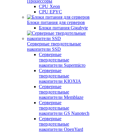
Процессоры
CPU Xeon
CPU EPYC
Блоки питания для серверов
Блоки питания Gigabyte
Серверные твердотельные
накопители SSD
Cерверные
твердотельные
накопители Supermicro
Cерверные
твердотельные
накопители KIOXIA
Cерверные
твердотельные
накопители Memblaze
Cерверные
твердотельные
накопители GS Nanotech
Серверные
твердотельные
накопители OpenYard