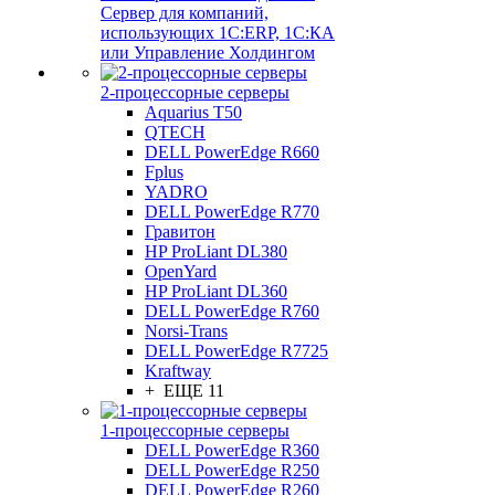
Сервер для компаний,
использующих 1C:ERP, 1С:КА
или Управление Холдингом
2-процессорные серверы
Aquarius T50
QTECH
DELL PowerEdge R660
Fplus
YADRO
DELL PowerEdge R770
Гравитон
HP ProLiant DL380
OpenYard
HP ProLiant DL360
DELL PowerEdge R760
Norsi-Trans
DELL PowerEdge R7725
Kraftway
+ ЕЩЕ 11
1-процессорные серверы
DELL PowerEdge R360
DELL PowerEdge R250
DELL PowerEdge R260