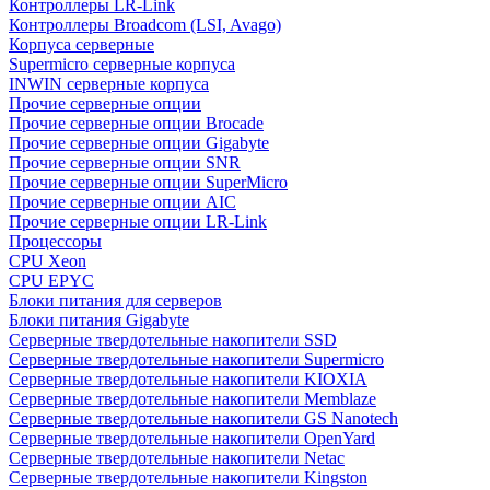
Контроллеры LR-Link
Контроллеры Broadcom (LSI, Avago)
Корпуса серверные
Supermicro серверные корпуса
INWIN серверные корпуса
Прочие серверные опции
Прочие серверные опции Brocade
Прочие серверные опции Gigabyte
Прочие серверные опции SNR
Прочие серверные опции SuperMicro
Прочие серверные опции AIC
Прочие серверные опции LR-Link
Процессоры
CPU Xeon
CPU EPYC
Блоки питания для серверов
Блоки питания Gigabyte
Серверные твердотельные накопители SSD
Cерверные твердотельные накопители Supermicro
Cерверные твердотельные накопители KIOXIA
Cерверные твердотельные накопители Memblaze
Cерверные твердотельные накопители GS Nanotech
Серверные твердотельные накопители OpenYard
Серверные твердотельные накопители Netac
Cерверные твердотельные накопители Kingston