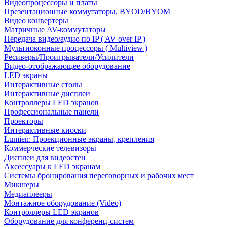
Видеопроцессоры и платы
Презентационные коммутаторы, BYOD/BYOM
Видео конвертеры
Матричные AV-коммутаторы
Передача видео/аудио по IP ( AV over IP )
Мультиоконные процессоры ( Multiview )
Ресиверы/Проигрыватели/Усилители
Видео-отображающее оборудование
LED экраны
Интерактивные столы
Интерактивные дисплеи
Контроллеры LED экранов
Профессиональные панели
Проекторы
Интерактивные киоски
Lumien: Проекционные экраны, крепления
Коммерческие телевизоры
Дисплеи для видеостен
Аксессуары к LED экранам
Системы бронирования переговорных и рабочих мест
Микшеры
Медиаплееры
Монтажное оборудование (Video)
Контроллеры LED экранов
Оборудование для конференц-систем