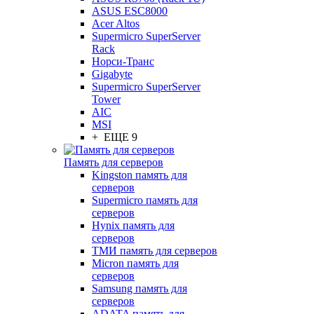
ASUS ESC8000
Acer Altos
Supermicro SuperServer
Rack
Норси-Транс
Gigabyte
Supermicro SuperServer
Tower
AIC
MSI
+ ЕЩЕ 9
Память для серверов
Kingston память для
серверов
Supermicro память для
серверов
Hynix память для
серверов
ТМИ память для серверов
Micron память для
серверов
Samsung память для
серверов
ADATA память для