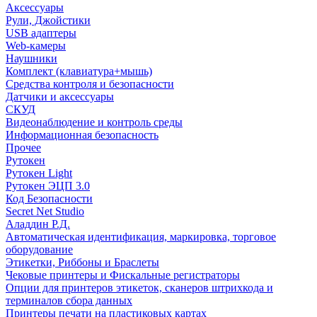
Аксессуары
Рули, Джойстики
USB адаптеры
Web-камеры
Наушники
Комплект (клавиатура+мышь)
Средства контроля и безопасности
Датчики и аксессуары
СКУД
Видеонаблюдение и контроль среды
Информационная безопасность
Прочее
Рутокен
Рутокен Light
Рутокен ЭЦП 3.0
Код Безопасности
Secret Net Studio
Аладдин Р.Д.
Автоматическая идентификация, маркировка, торговое
оборудование
Этикетки, Риббоны и Браслеты
Чековые принтеры и Фискальные регистраторы
Опции для принтеров этикеток, сканеров штрихкода и
терминалов сбора данных
Принтеры печати на пластиковых картах