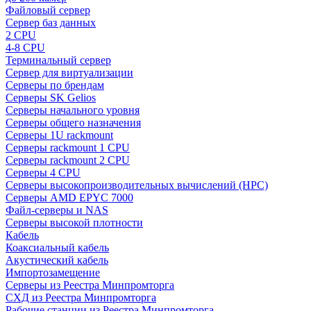
Файловый сервер
Сервер баз данных
2 CPU
4-8 CPU
Терминальный сервер
Сервер для виртуализации
Серверы по брендам
Серверы SK Gelios
Серверы начального уровня
Серверы общего назначения
Серверы 1U rackmount
Серверы rackmount 1 CPU
Серверы rackmount 2 CPU
Серверы 4 CPU
Серверы высокопроизводительных вычислений (HPC)
Серверы AMD EPYC 7000
Файл-серверы и NAS
Серверы высокой плотности
Кабель
Коаксиальный кабель
Акустический кабель
Импортозамещение
Серверы из Реестра Минпромторга
СХД из Реестра Минпромторга
Рабочие станции из Реестра Минпромторга