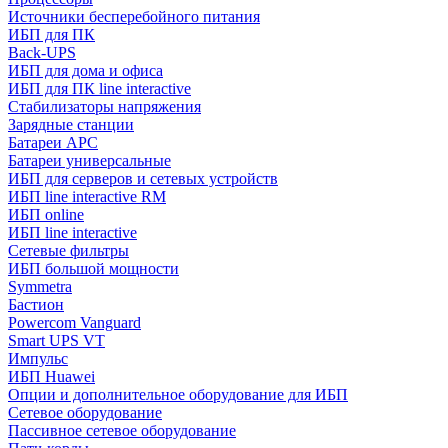
Источники бесперебойного питания
ИБП для ПК
Back-UPS
ИБП для дома и офиса
ИБП для ПК linе interactive
Стабилизаторы напряжения
Зарядные станции
Батареи APC
Батареи универсальные
ИБП для серверов и сетевых устройств
ИБП line interactive RM
ИБП online
ИБП linе interactive
Сетевые фильтры
ИБП большой мощности
Symmetra
Бастион
Powercom Vanguard
Smart UPS VT
Импульс
ИБП Huawei
Опции и дополнительное оборудование для ИБП
Сетевое оборудование
Пассивное сетевое оборудование