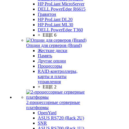
HP ProLiant MicroServer
DELL PowerEdge R6615
Гравитон
HP ProLiant DL20
HP ProLiant ML30
DELL PowerEdge T360
+ ЕЩЕ 6
Опции для серверов (Brand)
Жесткие диски
Память
Другие опции
Процессоры
RAID-контроллеры,
карты и платы
управления
+ ЕЩЕ 2
2-процессорные серверные
платформы
OpenYard
ASUS RS720 (Rack 2U)
SNR
ASUS RS700 (Rack 1U)