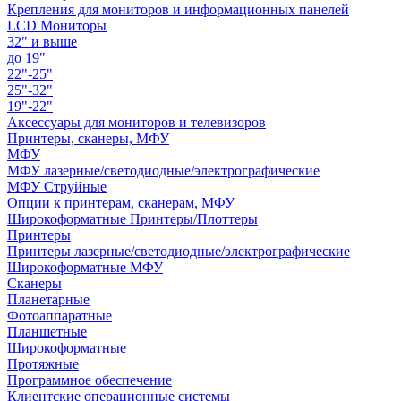
Крепления для мониторов и информационных панелей
LCD Мониторы
32" и выше
до 19"
22"-25"
25"-32"
19"-22"
Аксессуары для мониторов и телевизоров
Принтеры, сканеры, МФУ
МФУ
МФУ лазерные/светодиодные/электрографические
МФУ Струйные
Опции к принтерам, сканерам, МФУ
Широкоформатные Принтеры/Плоттеры
Принтеры
Принтеры лазерные/светодиодные/электрографические
Широкоформатные МФУ
Сканеры
Планетарные
Фотоаппаратные
Планшетные
Широкоформатные
Протяжные
Программное обеспечение
Клиентские операционные системы