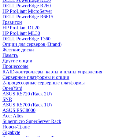
DELL PowerEdge R250
DELL PowerEdge R260
HP ProLiant MicroServer
DELL PowerEdge R6615
Гравитон
HP ProLiant DL20
HP ProLiant ML30
DELL PowerEdge T360
Опции для серверов (Brand)
Жесткие диски
Память
Другие опции
Процессоры
RAID-контроллеры, карты и платы управления
Серверные платформы и опции
2-процессорные серверные платформы
OpenYard
ASUS RS720 (Rack 2U)
SNR
ASUS RS700 (Rack 1U)
ASUS ESC8000
Acer Altos
Supermicro SuperServer Rack
Норси-Транс
Gigabyte