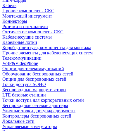
Патч-корды
Кабель
Прочие компоненты СКС
Монтажный инструмент
Коннекторы
Розетки и патч-панели
Оптические компоненты СКС
Кабеленесущие системы
Кабельные лотки
Короба, плинтуса, компоненты для монтажа
Прочие элементы для кабеленесущих систем
Телекоммуникации
VoIP&VideoPhone
Опции для телекоммуникаций
Оборудование беспроводных сетей
Опции для беспроводных сетей
Точки доступа SOHO
Беспроводные маршрутизаторы
LTE базовые станции
Точки доступа для корпоративных сетей
Беспроводные сетевые адаптеры
Уличные точки доступа/радиомосты
Контроллеры беспроводных сетей
Локальные сети
Управляемые коммутаторы