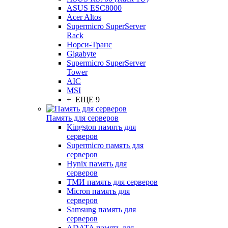
ASUS ESC8000
Acer Altos
Supermicro SuperServer
Rack
Норси-Транс
Gigabyte
Supermicro SuperServer
Tower
AIC
MSI
+ ЕЩЕ 9
Память для серверов
Kingston память для
серверов
Supermicro память для
серверов
Hynix память для
серверов
ТМИ память для серверов
Micron память для
серверов
Samsung память для
серверов
ADATA память для