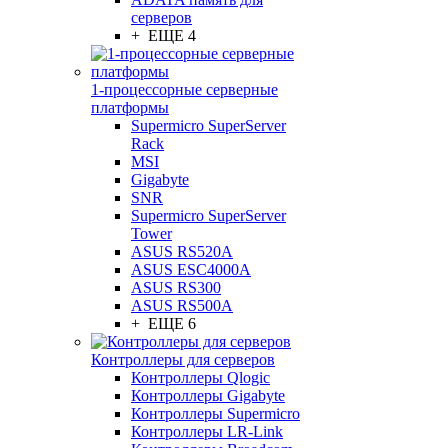
серверов
+ ЕЩЕ 4
1-процессорные серверные
платформы
Supermicro SuperServer
Rack
MSI
Gigabyte
SNR
Supermicro SuperServer
Tower
ASUS RS520A
ASUS ESC4000A
ASUS RS300
ASUS RS500A
+ ЕЩЕ 6
Контроллеры для серверов
Контроллеры Qlogic
Контроллеры Gigabyte
Контроллеры Supermicro
Контроллеры LR-Link