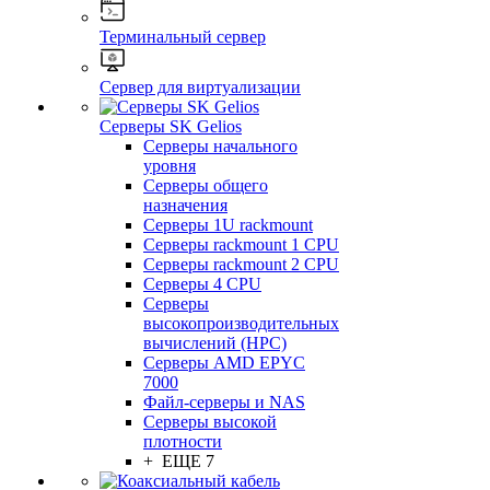
Терминальный сервер
Сервер для виртуализации
Серверы SK Gelios
Серверы начального
уровня
Серверы общего
назначения
Серверы 1U rackmount
Серверы rackmount 1 CPU
Серверы rackmount 2 CPU
Серверы 4 CPU
Серверы
высокопроизводительных
вычислений (HPC)
Серверы AMD EPYC
7000
Файл-серверы и NAS
Серверы высокой
плотности
+ ЕЩЕ 7