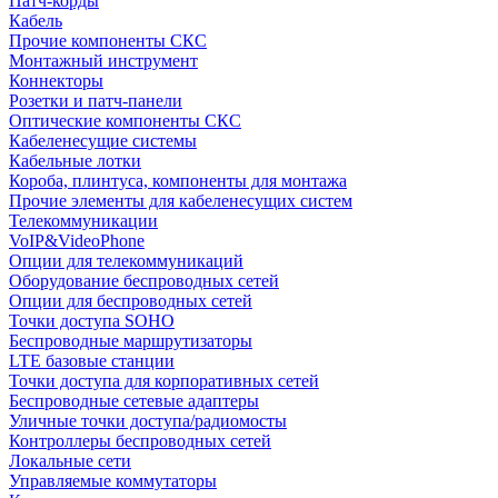
Патч-корды
Кабель
Прочие компоненты СКС
Монтажный инструмент
Коннекторы
Розетки и патч-панели
Оптические компоненты СКС
Кабеленесущие системы
Кабельные лотки
Короба, плинтуса, компоненты для монтажа
Прочие элементы для кабеленесущих систем
Телекоммуникации
VoIP&VideoPhone
Опции для телекоммуникаций
Оборудование беспроводных сетей
Опции для беспроводных сетей
Точки доступа SOHO
Беспроводные маршрутизаторы
LTE базовые станции
Точки доступа для корпоративных сетей
Беспроводные сетевые адаптеры
Уличные точки доступа/радиомосты
Контроллеры беспроводных сетей
Локальные сети
Управляемые коммутаторы