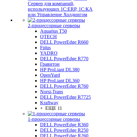
Сервер для компаний,
использующих 1C:ERP, 1С:КА
или Управление Холдингом
2-процессорные серверы
Aquarius T50
QTECH
DELL PowerEdge R660
Fplus
YADRO
DELL PowerEdge R770
Гравитон
HP ProLiant DL380
OpenYard
HP ProLiant DL360
DELL PowerEdge R760
Norsi-Trans
DELL PowerEdge R7725
Kraftway
+ ЕЩЕ 11
1-процессорные серверы
DELL PowerEdge R360
DELL PowerEdge R250
DELL PowerEdge R260