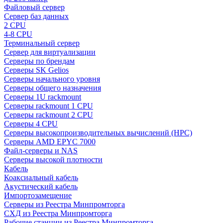
Файловый сервер
Сервер баз данных
2 CPU
4-8 CPU
Терминальный сервер
Сервер для виртуализации
Серверы по брендам
Серверы SK Gelios
Серверы начального уровня
Серверы общего назначения
Серверы 1U rackmount
Серверы rackmount 1 CPU
Серверы rackmount 2 CPU
Серверы 4 CPU
Серверы высокопроизводительных вычислений (HPC)
Серверы AMD EPYC 7000
Файл-серверы и NAS
Серверы высокой плотности
Кабель
Коаксиальный кабель
Акустический кабель
Импортозамещение
Серверы из Реестра Минпромторга
СХД из Реестра Минпромторга
Рабочие станции из Реестра Минпромторга