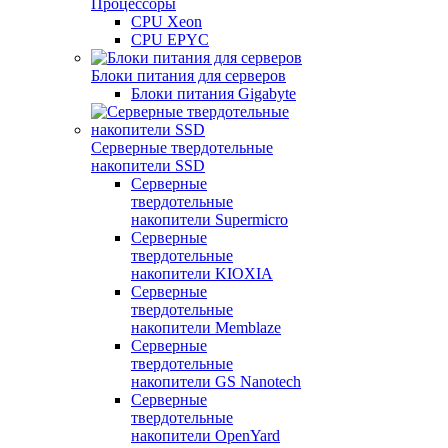
Процессоры
CPU Xeon
CPU EPYC
Блоки питания для серверов
Блоки питания Gigabyte
Серверные твердотельные
накопители SSD
Cерверные
твердотельные
накопители Supermicro
Cерверные
твердотельные
накопители KIOXIA
Cерверные
твердотельные
накопители Memblaze
Cерверные
твердотельные
накопители GS Nanotech
Серверные
твердотельные
накопители OpenYard