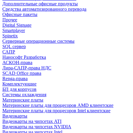
Дополнительные офисные продукты
Средства автоматизированного перевода
Офисные пакеты
Прочее
Digital Signage
Smartplayer
Spinetix
Серверные операционные системы
SQL сервер
САПР
Нанософт Разработка
АСКОН-права
Лира-САПР-права НДС
SCAD Office права
Renga-права
Комплектующие
БП для корпусов
Системы охлаждения
Материнские платы
Материнские платы для процесоров AMD клиентские
Материнские платы для процесоров Intel клиентские
Видеокарты
Видеокарты на чипсетах ATI
Видеокарты на чипсетах NVIDIA
Видеокарты на чипсетах Intel