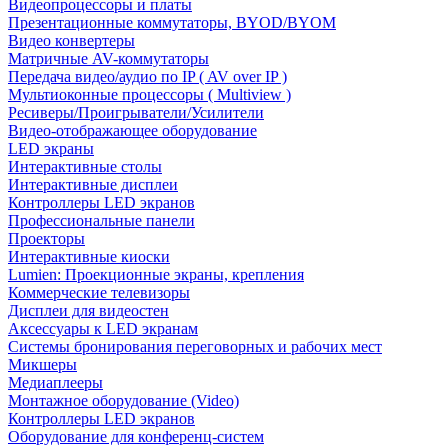
Видеопроцессоры и платы
Презентационные коммутаторы, BYOD/BYOM
Видео конвертеры
Матричные AV-коммутаторы
Передача видео/аудио по IP ( AV over IP )
Мультиоконные процессоры ( Multiview )
Ресиверы/Проигрыватели/Усилители
Видео-отображающее оборудование
LED экраны
Интерактивные столы
Интерактивные дисплеи
Контроллеры LED экранов
Профессиональные панели
Проекторы
Интерактивные киоски
Lumien: Проекционные экраны, крепления
Коммерческие телевизоры
Дисплеи для видеостен
Аксессуары к LED экранам
Системы бронирования переговорных и рабочих мест
Микшеры
Медиаплееры
Монтажное оборудование (Video)
Контроллеры LED экранов
Оборудование для конференц-систем