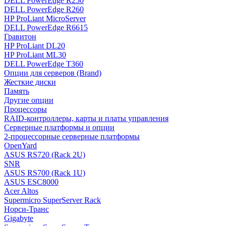
DELL PowerEdge R250
DELL PowerEdge R260
HP ProLiant MicroServer
DELL PowerEdge R6615
Гравитон
HP ProLiant DL20
HP ProLiant ML30
DELL PowerEdge T360
Опции для серверов (Brand)
Жесткие диски
Память
Другие опции
Процессоры
RAID-контроллеры, карты и платы управления
Серверные платформы и опции
2-процессорные серверные платформы
OpenYard
ASUS RS720 (Rack 2U)
SNR
ASUS RS700 (Rack 1U)
ASUS ESC8000
Acer Altos
Supermicro SuperServer Rack
Норси-Транс
Gigabyte