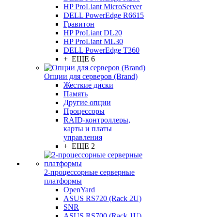
HP ProLiant MicroServer
DELL PowerEdge R6615
Гравитон
HP ProLiant DL20
HP ProLiant ML30
DELL PowerEdge T360
+ ЕЩЕ 6
Опции для серверов (Brand)
Жесткие диски
Память
Другие опции
Процессоры
RAID-контроллеры,
карты и платы
управления
+ ЕЩЕ 2
2-процессорные серверные
платформы
OpenYard
ASUS RS720 (Rack 2U)
SNR
ASUS RS700 (Rack 1U)