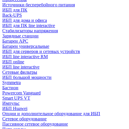
Источники бесперебойного питания
ИБП для ПК
Back-UPS
ИБП для дома и офиса
ИБП для ПК linе interactive
Стабилизаторы напряжения
Зарядные станции
Батареи APC
Батареи универсальные
ИБП для серверов и сетевых устройств
ИБП line interactive RM
ИБП online
ИБП linе interactive
Сетевые фильтры
ИБП большой мощности
Symmetra
Бастион
Powercom Vanguard
Smart UPS VT
Импульс
ИБП Huawei
Опции и дополнительное оборудование для ИБП
Сетевое оборудование
Пассивное сетевое оборудование