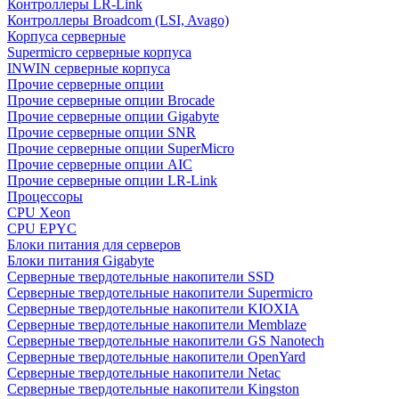
Контроллеры LR-Link
Контроллеры Broadcom (LSI, Avago)
Корпуса серверные
Supermicro серверные корпуса
INWIN серверные корпуса
Прочие серверные опции
Прочие серверные опции Brocade
Прочие серверные опции Gigabyte
Прочие серверные опции SNR
Прочие серверные опции SuperMicro
Прочие серверные опции AIC
Прочие серверные опции LR-Link
Процессоры
CPU Xeon
CPU EPYC
Блоки питания для серверов
Блоки питания Gigabyte
Серверные твердотельные накопители SSD
Cерверные твердотельные накопители Supermicro
Cерверные твердотельные накопители KIOXIA
Cерверные твердотельные накопители Memblaze
Cерверные твердотельные накопители GS Nanotech
Серверные твердотельные накопители OpenYard
Серверные твердотельные накопители Netac
Cерверные твердотельные накопители Kingston