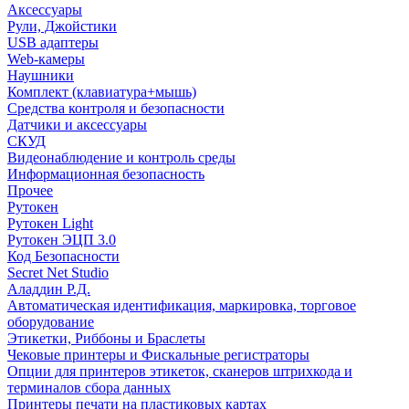
Аксессуары
Рули, Джойстики
USB адаптеры
Web-камеры
Наушники
Комплект (клавиатура+мышь)
Средства контроля и безопасности
Датчики и аксессуары
СКУД
Видеонаблюдение и контроль среды
Информационная безопасность
Прочее
Рутокен
Рутокен Light
Рутокен ЭЦП 3.0
Код Безопасности
Secret Net Studio
Аладдин Р.Д.
Автоматическая идентификация, маркировка, торговое
оборудование
Этикетки, Риббоны и Браслеты
Чековые принтеры и Фискальные регистраторы
Опции для принтеров этикеток, сканеров штрихкода и
терминалов сбора данных
Принтеры печати на пластиковых картах