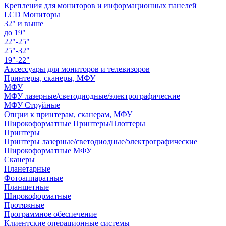
Крепления для мониторов и информационных панелей
LCD Мониторы
32" и выше
до 19"
22"-25"
25"-32"
19"-22"
Аксессуары для мониторов и телевизоров
Принтеры, сканеры, МФУ
МФУ
МФУ лазерные/светодиодные/электрографические
МФУ Струйные
Опции к принтерам, сканерам, МФУ
Широкоформатные Принтеры/Плоттеры
Принтеры
Принтеры лазерные/светодиодные/электрографические
Широкоформатные МФУ
Сканеры
Планетарные
Фотоаппаратные
Планшетные
Широкоформатные
Протяжные
Программное обеспечение
Клиентские операционные системы