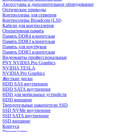
Аксессуары и дополнительное оборудование
Оптические приводы
Контроллеры для серверов
Контроллеры Broadcom (LSI)
Кабели для контроллеров
Оперативная память
Память DDR4 клиентская
Память DDR3 клиентская
Память для ноутбуков
Память DDR5 клиентская
Видеокарты профессиональные
PNY NVIDIA Pro Graphics
NVIDIA TESLA
NVIDIA Pro Graphics
Жесткие диски
HDD SAS внутренние
HDD SATA внутренние
HDD для мобильных устройств
HDD внешние
Твердотельные накопители SSD
SSD NVMe внутренние
SSD SATA внутренние
SSD внешние
Корпуса
Процессоры