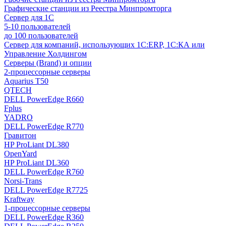
Графические станции из Реестра Минпромторга
Сервер для 1С
5-10 пользователей
до 100 пользователей
Сервер для компаний, использующих 1C:ERP, 1С:КА или
Управление Холдингом
Серверы (Brand) и опции
2-процессорные серверы
Aquarius T50
QTECH
DELL PowerEdge R660
Fplus
YADRO
DELL PowerEdge R770
Гравитон
HP ProLiant DL380
OpenYard
HP ProLiant DL360
DELL PowerEdge R760
Norsi-Trans
DELL PowerEdge R7725
Kraftway
1-процессорные серверы
DELL PowerEdge R360