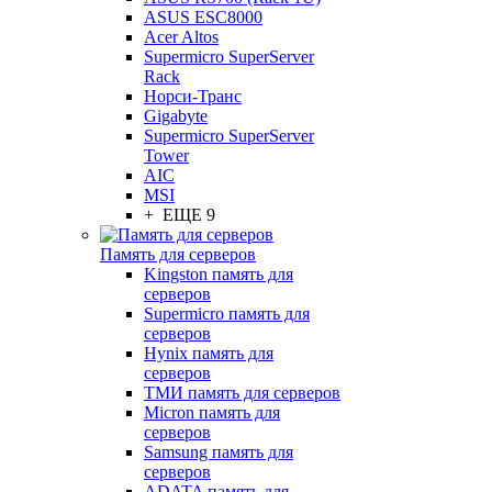
ASUS ESC8000
Acer Altos
Supermicro SuperServer
Rack
Норси-Транс
Gigabyte
Supermicro SuperServer
Tower
AIC
MSI
+ ЕЩЕ 9
Память для серверов
Kingston память для
серверов
Supermicro память для
серверов
Hynix память для
серверов
ТМИ память для серверов
Micron память для
серверов
Samsung память для
серверов
ADATA память для