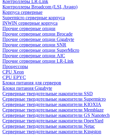
Контроллеры LR-Link
Контроллеры Broadcom (LSI, Avago)
Корпуса серверные
Supermicro серверные корпуса
INWIN серверные корпуса
Прочие серверные опции
Прочие серверные опции Brocade
Прочие серверные опции Gigabyte
Прочие серверные опции SNR
Прочие серверные опции SuperMicro
Прочие серверные опции AIC
Прочие серверные опции LR-Link
Процессоры
CPU Xeon
CPU EPYC
Блоки питания для серверов
Блоки питания Gigabyte
Серверные твердотельные накопители SSD
Cерверные твердотельные накопители Supermicro
Cерверные твердотельные накопители KIOXIA
Cерверные твердотельные накопители Memblaze
Cерверные твердотельные накопители GS Nanotech
Серверные твердотельные накопители OpenYard
Серверные твердотельные накопители Netac
Cерверные твердотельные накопители Kingston