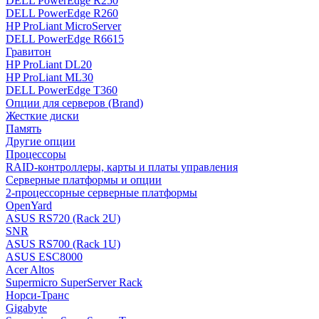
DELL PowerEdge R250
DELL PowerEdge R260
HP ProLiant MicroServer
DELL PowerEdge R6615
Гравитон
HP ProLiant DL20
HP ProLiant ML30
DELL PowerEdge T360
Опции для серверов (Brand)
Жесткие диски
Память
Другие опции
Процессоры
RAID-контроллеры, карты и платы управления
Серверные платформы и опции
2-процессорные серверные платформы
OpenYard
ASUS RS720 (Rack 2U)
SNR
ASUS RS700 (Rack 1U)
ASUS ESC8000
Acer Altos
Supermicro SuperServer Rack
Норси-Транс
Gigabyte