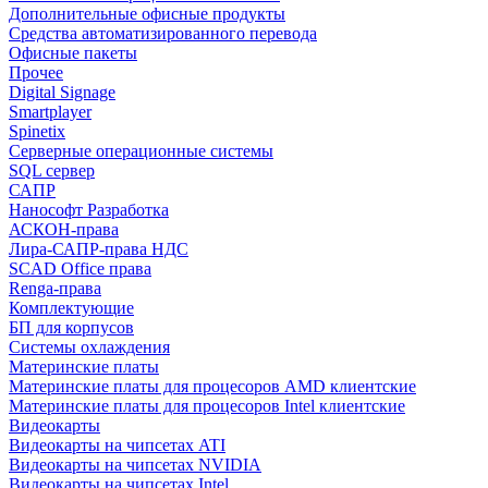
Дополнительные офисные продукты
Средства автоматизированного перевода
Офисные пакеты
Прочее
Digital Signage
Smartplayer
Spinetix
Серверные операционные системы
SQL сервер
САПР
Нанософт Разработка
АСКОН-права
Лира-САПР-права НДС
SCAD Office права
Renga-права
Комплектующие
БП для корпусов
Системы охлаждения
Материнские платы
Материнские платы для процесоров AMD клиентские
Материнские платы для процесоров Intel клиентские
Видеокарты
Видеокарты на чипсетах ATI
Видеокарты на чипсетах NVIDIA
Видеокарты на чипсетах Intel