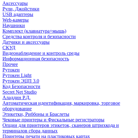
Аксессуары
Рули, Джойстики
USB адаптеры
Web-камеры
Наушники
Комплект (клавиатура+мышь)
Средства контроля и безопасности
Датчики и аксессуары
СКУД
Видеонаблюдение и контроль среды
Информационная безопасность
Прочее
Рутокен
Рутокен Light
Рутокен ЭЦП 3.0
Код Безопасности
Secret Net Studio
Аладдин Р.Д.
Автоматическая идентификация, маркировка, торговое
оборудование
Этикетки, Риббоны и Браслеты
Чековые принтеры и Фискальные регистраторы
Опции для принтеров этикеток, сканеров штрихкода и
терминалов сбора данных
Принтеры печати на пластиковых картах