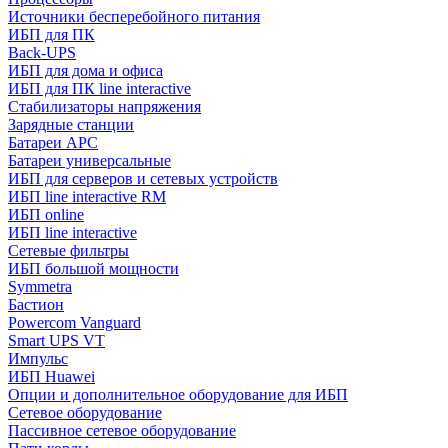
Источники бесперебойного питания
ИБП для ПК
Back-UPS
ИБП для дома и офиса
ИБП для ПК linе interactive
Стабилизаторы напряжения
Зарядные станции
Батареи APC
Батареи универсальные
ИБП для серверов и сетевых устройств
ИБП line interactive RM
ИБП online
ИБП linе interactive
Сетевые фильтры
ИБП большой мощности
Symmetra
Бастион
Powercom Vanguard
Smart UPS VT
Импульс
ИБП Huawei
Опции и дополнительное оборудование для ИБП
Сетевое оборудование
Пассивное сетевое оборудование