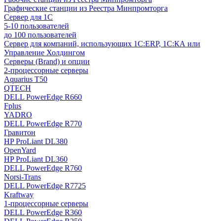
Графические станции из Реестра Минпромторга
Сервер для 1С
5-10 пользователей
до 100 пользователей
Сервер для компаний, использующих 1C:ERP, 1С:КА или
Управление Холдингом
Серверы (Brand) и опции
2-процессорные серверы
Aquarius T50
QTECH
DELL PowerEdge R660
Fplus
YADRO
DELL PowerEdge R770
Гравитон
HP ProLiant DL380
OpenYard
HP ProLiant DL360
DELL PowerEdge R760
Norsi-Trans
DELL PowerEdge R7725
Kraftway
1-процессорные серверы
DELL PowerEdge R360