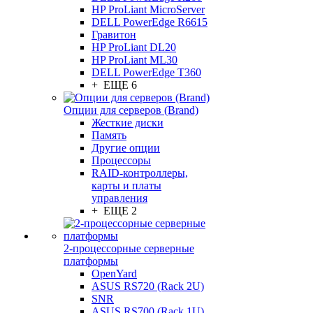
HP ProLiant MicroServer
DELL PowerEdge R6615
Гравитон
HP ProLiant DL20
HP ProLiant ML30
DELL PowerEdge T360
+ ЕЩЕ 6
Опции для серверов (Brand)
Жесткие диски
Память
Другие опции
Процессоры
RAID-контроллеры,
карты и платы
управления
+ ЕЩЕ 2
2-процессорные серверные
платформы
OpenYard
ASUS RS720 (Rack 2U)
SNR
ASUS RS700 (Rack 1U)