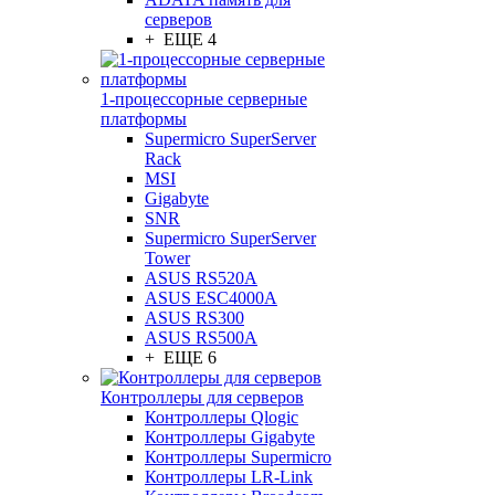
серверов
+ ЕЩЕ 4
1-процессорные серверные
платформы
Supermicro SuperServer
Rack
MSI
Gigabyte
SNR
Supermicro SuperServer
Tower
ASUS RS520A
ASUS ESC4000A
ASUS RS300
ASUS RS500A
+ ЕЩЕ 6
Контроллеры для серверов
Контроллеры Qlogic
Контроллеры Gigabyte
Контроллеры Supermicro
Контроллеры LR-Link