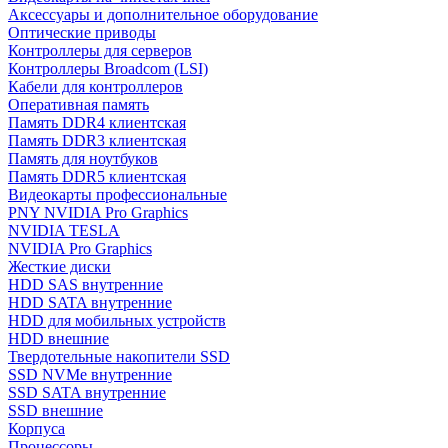
Аксессуары и дополнительное оборудование
Оптические приводы
Контроллеры для серверов
Контроллеры Broadcom (LSI)
Кабели для контроллеров
Оперативная память
Память DDR4 клиентская
Память DDR3 клиентская
Память для ноутбуков
Память DDR5 клиентская
Видеокарты профессиональные
PNY NVIDIA Pro Graphics
NVIDIA TESLA
NVIDIA Pro Graphics
Жесткие диски
HDD SAS внутренние
HDD SATA внутренние
HDD для мобильных устройств
HDD внешние
Твердотельные накопители SSD
SSD NVMe внутренние
SSD SATA внутренние
SSD внешние
Корпуса
Процессоры