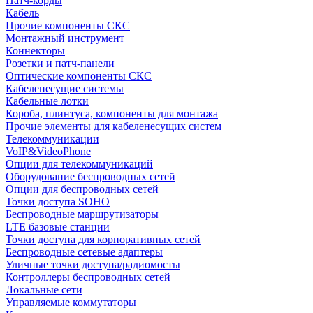
Патч-корды
Кабель
Прочие компоненты СКС
Монтажный инструмент
Коннекторы
Розетки и патч-панели
Оптические компоненты СКС
Кабеленесущие системы
Кабельные лотки
Короба, плинтуса, компоненты для монтажа
Прочие элементы для кабеленесущих систем
Телекоммуникации
VoIP&VideoPhone
Опции для телекоммуникаций
Оборудование беспроводных сетей
Опции для беспроводных сетей
Точки доступа SOHO
Беспроводные маршрутизаторы
LTE базовые станции
Точки доступа для корпоративных сетей
Беспроводные сетевые адаптеры
Уличные точки доступа/радиомосты
Контроллеры беспроводных сетей
Локальные сети
Управляемые коммутаторы