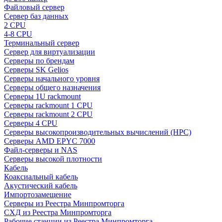
Файловый сервер
Сервер баз данных
2 CPU
4-8 CPU
Терминальный сервер
Сервер для виртуализации
Серверы по брендам
Серверы SK Gelios
Серверы начального уровня
Серверы общего назначения
Серверы 1U rackmount
Серверы rackmount 1 CPU
Серверы rackmount 2 CPU
Серверы 4 CPU
Серверы высокопроизводительных вычислений (HPC)
Серверы AMD EPYC 7000
Файл-серверы и NAS
Серверы высокой плотности
Кабель
Коаксиальный кабель
Акустический кабель
Импортозамещение
Серверы из Реестра Минпромторга
СХД из Реестра Минпромторга
Рабочие станции из Реестра Минпромторга