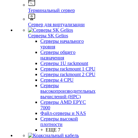
Терминальный сервер
Сервер для виртуализации
Серверы SK Gelios
Серверы начального
уровня
Серверы общего
назначения
Серверы 1U rackmount
Серверы rackmount 1 CPU
Серверы rackmount 2 CPU
Серверы 4 CPU
Серверы
высокопроизводительных
вычислений (HPC)
Серверы AMD EPYC
7000
Файл-серверы и NAS
Серверы высокой
плотности
+ ЕЩЕ 7