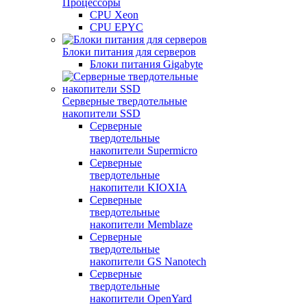
Процессоры
CPU Xeon
CPU EPYC
Блоки питания для серверов
Блоки питания Gigabyte
Серверные твердотельные
накопители SSD
Cерверные
твердотельные
накопители Supermicro
Cерверные
твердотельные
накопители KIOXIA
Cерверные
твердотельные
накопители Memblaze
Cерверные
твердотельные
накопители GS Nanotech
Серверные
твердотельные
накопители OpenYard