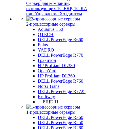
Сервер для компаний,
использующих 1C:ERP, 1С:КА
или Управление Холдингом
2-процессорные серверы
Aquarius T50
QTECH
DELL PowerEdge R660
Fplus
YADRO
DELL PowerEdge R770
Гравитон
HP ProLiant DL380
OpenYard
HP ProLiant DL360
DELL PowerEdge R760
Norsi-Trans
DELL PowerEdge R7725
Kraftway
+ ЕЩЕ 11
1-процессорные серверы
DELL PowerEdge R360
DELL PowerEdge R250
DELL PowerEdge R260