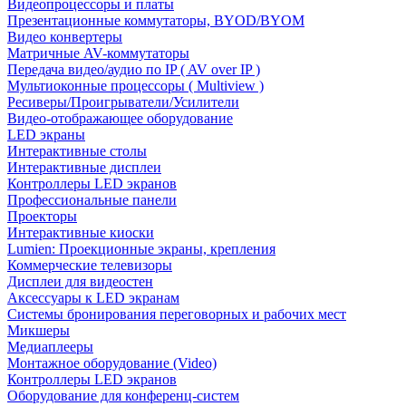
Видеопроцессоры и платы
Презентационные коммутаторы, BYOD/BYOM
Видео конвертеры
Матричные AV-коммутаторы
Передача видео/аудио по IP ( AV over IP )
Мультиоконные процессоры ( Multiview )
Ресиверы/Проигрыватели/Усилители
Видео-отображающее оборудование
LED экраны
Интерактивные столы
Интерактивные дисплеи
Контроллеры LED экранов
Профессиональные панели
Проекторы
Интерактивные киоски
Lumien: Проекционные экраны, крепления
Коммерческие телевизоры
Дисплеи для видеостен
Аксессуары к LED экранам
Системы бронирования переговорных и рабочих мест
Микшеры
Медиаплееры
Монтажное оборудование (Video)
Контроллеры LED экранов
Оборудование для конференц-систем