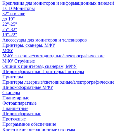
Крепления для мониторов и информационных панелей
LCD Мониторы
32" и выше
до 19"
22"-25"
25"-32"
19"-22"
Аксессуары для мониторов и телевизоров
Принтеры, сканеры, МФУ
МФУ
МФУ лазерные/светодиодные/электрографические
МФУ Струйные
Опции к принтерам, сканерам, МФУ
Широкоформатные Принтеры/Плоттеры
Принтеры
Принтеры лазерные/светодиодные/электрографические
Широкоформатные МФУ
Сканеры
Планетарные
Фотоаппаратные
Планшетные
Широкоформатные
Протяжные
Программное обеспечение
Клиентские операционные системы