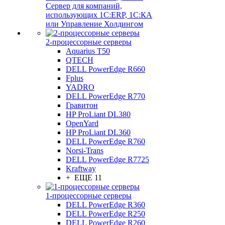
Сервер для компаний,
использующих 1C:ERP, 1С:КА
или Управление Холдингом
2-процессорные серверы
Aquarius T50
QTECH
DELL PowerEdge R660
Fplus
YADRO
DELL PowerEdge R770
Гравитон
HP ProLiant DL380
OpenYard
HP ProLiant DL360
DELL PowerEdge R760
Norsi-Trans
DELL PowerEdge R7725
Kraftway
+ ЕЩЕ 11
1-процессорные серверы
DELL PowerEdge R360
DELL PowerEdge R250
DELL PowerEdge R260