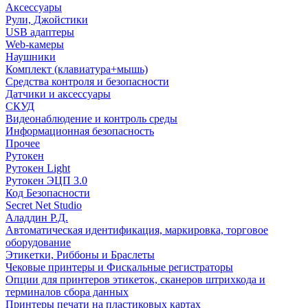
Аксессуары
Рули, Джойстики
USB адаптеры
Web-камеры
Наушники
Комплект (клавиатура+мышь)
Средства контроля и безопасности
Датчики и аксессуары
СКУД
Видеонаблюдение и контроль среды
Информационная безопасность
Прочее
Рутокен
Рутокен Light
Рутокен ЭЦП 3.0
Код Безопасности
Secret Net Studio
Аладдин Р.Д.
Автоматическая идентификация, маркировка, торговое
оборудование
Этикетки, Риббоны и Браслеты
Чековые принтеры и Фискальные регистраторы
Опции для принтеров этикеток, сканеров штрихкода и
терминалов сбора данных
Принтеры печати на пластиковых картах