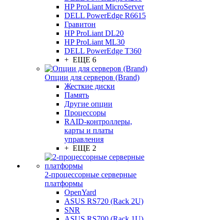
HP ProLiant MicroServer
DELL PowerEdge R6615
Гравитон
HP ProLiant DL20
HP ProLiant ML30
DELL PowerEdge T360
+ ЕЩЕ 6
Опции для серверов (Brand)
Жесткие диски
Память
Другие опции
Процессоры
RAID-контроллеры,
карты и платы
управления
+ ЕЩЕ 2
2-процессорные серверные
платформы
OpenYard
ASUS RS720 (Rack 2U)
SNR
ASUS RS700 (Rack 1U)