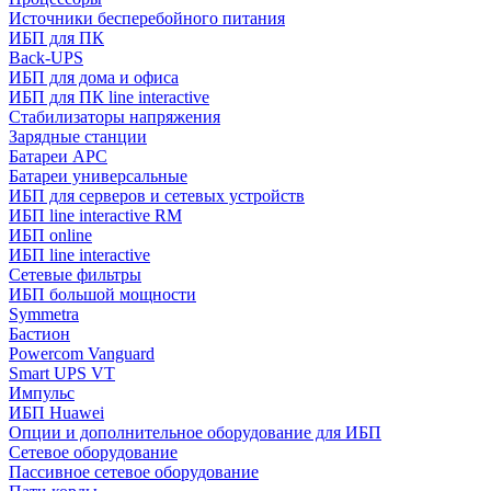
Источники бесперебойного питания
ИБП для ПК
Back-UPS
ИБП для дома и офиса
ИБП для ПК linе interactive
Стабилизаторы напряжения
Зарядные станции
Батареи APC
Батареи универсальные
ИБП для серверов и сетевых устройств
ИБП line interactive RM
ИБП online
ИБП linе interactive
Сетевые фильтры
ИБП большой мощности
Symmetra
Бастион
Powercom Vanguard
Smart UPS VT
Импульс
ИБП Huawei
Опции и дополнительное оборудование для ИБП
Сетевое оборудование
Пассивное сетевое оборудование