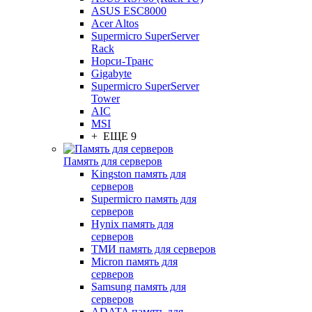
ASUS ESC8000
Acer Altos
Supermicro SuperServer
Rack
Норси-Транс
Gigabyte
Supermicro SuperServer
Tower
AIC
MSI
+ ЕЩЕ 9
Память для серверов
Kingston память для
серверов
Supermicro память для
серверов
Hynix память для
серверов
ТМИ память для серверов
Micron память для
серверов
Samsung память для
серверов
ADATA память для