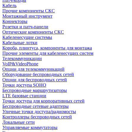
Патч-корды
Кабель
Прочие компоненты СКС
Монтажный инструмент
Коннекторы
Розетки и патч-панели
Оптические компоненты СКС
Кабеленесущие системы
Кабельные лотки
Короба, плинтуса, компоненты для монтажа
Прочие элементы для кабеленесущих систем
Телекоммуникации
VoIP&VideoPhone
Опции для телекоммуникаций
Оборудование беспроводных сетей
Опции для беспроводных сетей
Точки доступа SOHO
Беспроводные маршрутизаторы
LTE базовые станции
Точки доступа для корпоративных сетей
Беспроводные сетевые адаптеры
Уличные точки доступа/радиомосты
Контроллеры беспроводных сетей
Локальные сети
Управляемые коммутаторы