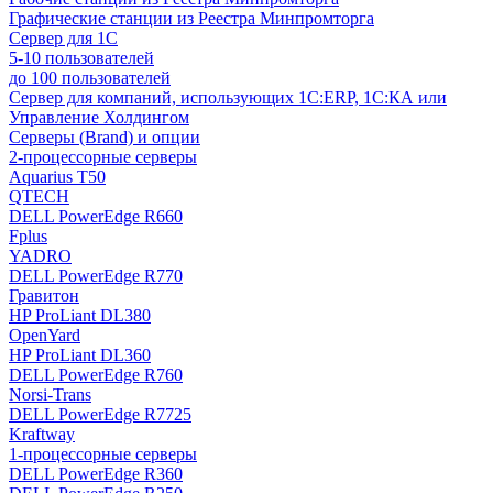
Графические станции из Реестра Минпромторга
Сервер для 1С
5-10 пользователей
до 100 пользователей
Сервер для компаний, использующих 1C:ERP, 1С:КА или
Управление Холдингом
Серверы (Brand) и опции
2-процессорные серверы
Aquarius T50
QTECH
DELL PowerEdge R660
Fplus
YADRO
DELL PowerEdge R770
Гравитон
HP ProLiant DL380
OpenYard
HP ProLiant DL360
DELL PowerEdge R760
Norsi-Trans
DELL PowerEdge R7725
Kraftway
1-процессорные серверы
DELL PowerEdge R360