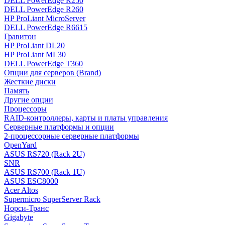
DELL PowerEdge R250
DELL PowerEdge R260
HP ProLiant MicroServer
DELL PowerEdge R6615
Гравитон
HP ProLiant DL20
HP ProLiant ML30
DELL PowerEdge T360
Опции для серверов (Brand)
Жесткие диски
Память
Другие опции
Процессоры
RAID-контроллеры, карты и платы управления
Серверные платформы и опции
2-процессорные серверные платформы
OpenYard
ASUS RS720 (Rack 2U)
SNR
ASUS RS700 (Rack 1U)
ASUS ESC8000
Acer Altos
Supermicro SuperServer Rack
Норси-Транс
Gigabyte