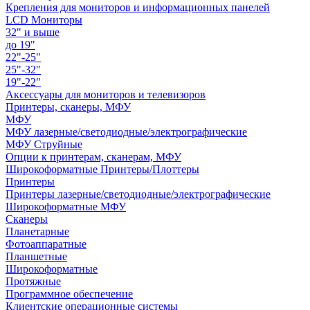
Крепления для мониторов и информационных панелей
LCD Мониторы
32" и выше
до 19"
22"-25"
25"-32"
19"-22"
Аксессуары для мониторов и телевизоров
Принтеры, сканеры, МФУ
МФУ
МФУ лазерные/светодиодные/электрографические
МФУ Струйные
Опции к принтерам, сканерам, МФУ
Широкоформатные Принтеры/Плоттеры
Принтеры
Принтеры лазерные/светодиодные/электрографические
Широкоформатные МФУ
Сканеры
Планетарные
Фотоаппаратные
Планшетные
Широкоформатные
Протяжные
Программное обеспечение
Клиентские операционные системы