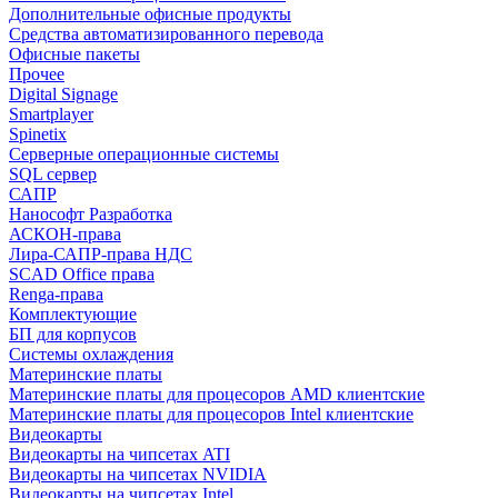
Дополнительные офисные продукты
Средства автоматизированного перевода
Офисные пакеты
Прочее
Digital Signage
Smartplayer
Spinetix
Серверные операционные системы
SQL сервер
САПР
Нанософт Разработка
АСКОН-права
Лира-САПР-права НДС
SCAD Office права
Renga-права
Комплектующие
БП для корпусов
Системы охлаждения
Материнские платы
Материнские платы для процесоров AMD клиентские
Материнские платы для процесоров Intel клиентские
Видеокарты
Видеокарты на чипсетах ATI
Видеокарты на чипсетах NVIDIA
Видеокарты на чипсетах Intel