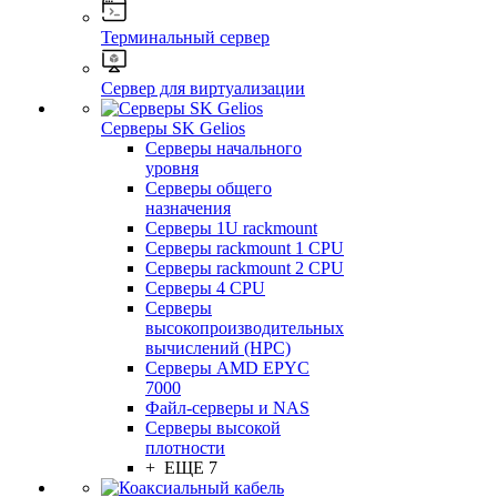
Терминальный сервер
Сервер для виртуализации
Серверы SK Gelios
Серверы начального
уровня
Серверы общего
назначения
Серверы 1U rackmount
Серверы rackmount 1 CPU
Серверы rackmount 2 CPU
Серверы 4 CPU
Серверы
высокопроизводительных
вычислений (HPC)
Серверы AMD EPYC
7000
Файл-серверы и NAS
Серверы высокой
плотности
+ ЕЩЕ 7