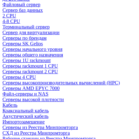
Файловый сервер
Сервер баз данных
2 CPU
4-8 CPU
Терминальный сервер
Сервер для виртуализации
Серверы по брендам
Серверы SK Gelios
Серверы начального уровня
Серверы общего назначения
Серверы 1U rackmount
Серверы rackmount 1 CPU
Серверы rackmount 2 CPU
Серверы 4 CPU
Серверы высокопроизводительных вычислений (HPC)
Серверы AMD EPYC 7000
Файл-серверы и NAS
Серверы высокой плотности
Кабель
Коаксиальный кабель
Акустический кабель
Импортозамещение
Серверы из Реестра Минпромторга
СХД из Реестра Минпромторга
Рабочие станции из Реестра Минпромторга