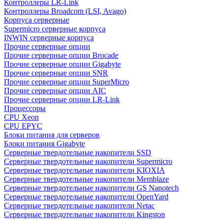
Контроллеры LR-Link
Контроллеры Broadcom (LSI, Avago)
Корпуса серверные
Supermicro серверные корпуса
INWIN серверные корпуса
Прочие серверные опции
Прочие серверные опции Brocade
Прочие серверные опции Gigabyte
Прочие серверные опции SNR
Прочие серверные опции SuperMicro
Прочие серверные опции AIC
Прочие серверные опции LR-Link
Процессоры
CPU Xeon
CPU EPYC
Блоки питания для серверов
Блоки питания Gigabyte
Серверные твердотельные накопители SSD
Cерверные твердотельные накопители Supermicro
Cерверные твердотельные накопители KIOXIA
Cерверные твердотельные накопители Memblaze
Cерверные твердотельные накопители GS Nanotech
Серверные твердотельные накопители OpenYard
Серверные твердотельные накопители Netac
Cерверные твердотельные накопители Kingston