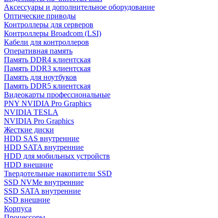
Аксессуары и дополнительное оборудование
Оптические приводы
Контроллеры для серверов
Контроллеры Broadcom (LSI)
Кабели для контроллеров
Оперативная память
Память DDR4 клиентская
Память DDR3 клиентская
Память для ноутбуков
Память DDR5 клиентская
Видеокарты профессиональные
PNY NVIDIA Pro Graphics
NVIDIA TESLA
NVIDIA Pro Graphics
Жесткие диски
HDD SAS внутренние
HDD SATA внутренние
HDD для мобильных устройств
HDD внешние
Твердотельные накопители SSD
SSD NVMe внутренние
SSD SATA внутренние
SSD внешние
Корпуса
Процессоры