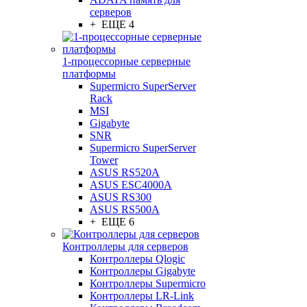
серверов
+ ЕЩЕ 4
1-процессорные серверные
платформы
Supermicro SuperServer
Rack
MSI
Gigabyte
SNR
Supermicro SuperServer
Tower
ASUS RS520A
ASUS ESC4000A
ASUS RS300
ASUS RS500A
+ ЕЩЕ 6
Контроллеры для серверов
Контроллеры Qlogic
Контроллеры Gigabyte
Контроллеры Supermicro
Контроллеры LR-Link