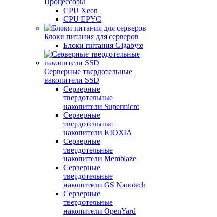
Процессоры
CPU Xeon
CPU EPYC
Блоки питания для серверов
Блоки питания Gigabyte
Серверные твердотельные
накопители SSD
Cерверные
твердотельные
накопители Supermicro
Cерверные
твердотельные
накопители KIOXIA
Cерверные
твердотельные
накопители Memblaze
Cерверные
твердотельные
накопители GS Nanotech
Серверные
твердотельные
накопители OpenYard