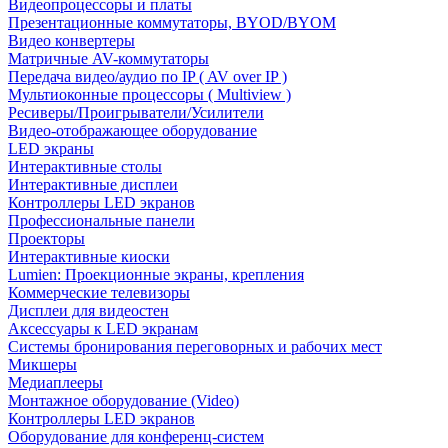
Видеопроцессоры и платы
Презентационные коммутаторы, BYOD/BYOM
Видео конвертеры
Матричные AV-коммутаторы
Передача видео/аудио по IP ( AV over IP )
Мультиоконные процессоры ( Multiview )
Ресиверы/Проигрыватели/Усилители
Видео-отображающее оборудование
LED экраны
Интерактивные столы
Интерактивные дисплеи
Контроллеры LED экранов
Профессиональные панели
Проекторы
Интерактивные киоски
Lumien: Проекционные экраны, крепления
Коммерческие телевизоры
Дисплеи для видеостен
Аксессуары к LED экранам
Системы бронирования переговорных и рабочих мест
Микшеры
Медиаплееры
Монтажное оборудование (Video)
Контроллеры LED экранов
Оборудование для конференц-систем