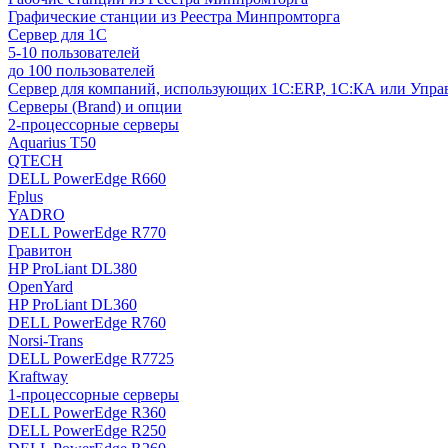
Графические станции из Реестра Минпромторга
Сервер для 1С
5-10 пользователей
до 100 пользователей
Сервер для компаний, использующих 1C:ERP, 1С:КА или Упр
Серверы (Brand) и опции
2-процессорные серверы
Aquarius T50
QTECH
DELL PowerEdge R660
Fplus
YADRO
DELL PowerEdge R770
Гравитон
HP ProLiant DL380
OpenYard
HP ProLiant DL360
DELL PowerEdge R760
Norsi-Trans
DELL PowerEdge R7725
Kraftway
1-процессорные серверы
DELL PowerEdge R360
DELL PowerEdge R250