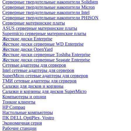
Cерверные твердотельные накопители Solidigm
Cерверные твердотельные накопители Micron
Cерверные твердотельные накопители Intel
Cерверные твердотельные накопители PHISON
Серверные материнские платы
ASUS серверные материнские платы
Supermicro серверные материнские платы
Жесткие диски Enterprise
Жесткие диски серверные WD Enterprise
Жесткие диски OpenYard
Жесткие диски серверные Toshiba Enterprise
Жесткие диски серверные Seagate Enterprise
Сетевые адаптеры для серверов
Intel сетевые адаптеры для серверов
SuperMicro сетевые адаптеры для серверов
ТМИ сетевые адаптеры для серверов
Салазки для дисков и корзины
Салазки и корзины для дисков SuperMicro
Компьютеры и опции
Тонкие клиенты
HP Compaq
Настольные компьютеры
ПК DELL OptiPlex, Vostro
Экономичная серия
Рабочие станции