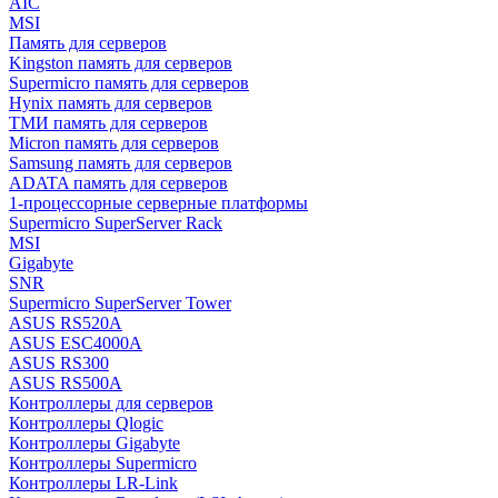
AIC
MSI
Память для серверов
Kingston память для серверов
Supermicro память для серверов
Hynix память для серверов
ТМИ память для серверов
Micron память для серверов
Samsung память для серверов
ADATA память для серверов
1-процессорные серверные платформы
Supermicro SuperServer Rack
MSI
Gigabyte
SNR
Supermicro SuperServer Tower
ASUS RS520A
ASUS ESC4000A
ASUS RS300
ASUS RS500A
Контроллеры для серверов
Контроллеры Qlogic
Контроллеры Gigabyte
Контроллеры Supermicro
Контроллеры LR-Link