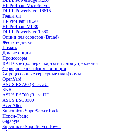
DELL PowerEdge R260
HP ProLiant MicroServer
DELL PowerEdge R6615
Гравитон
HP ProLiant DL20
HP ProLiant ML30
DELL PowerEdge T360
Опции для серверов (Brand)
Жесткие диски
Память
Другие опции
Процессоры
RAID-контроллеры, карты и платы управления
Серверные платформы и опции
2-процессорные серверные платформы
OpenYard
ASUS RS720 (Rack 2U)
SNR
ASUS RS700 (Rack 1U)
ASUS ESC8000
Acer Altos
Supermicro SuperServer Rack
Норси-Транс
Gigabyte
Supermicro SuperServer Tower