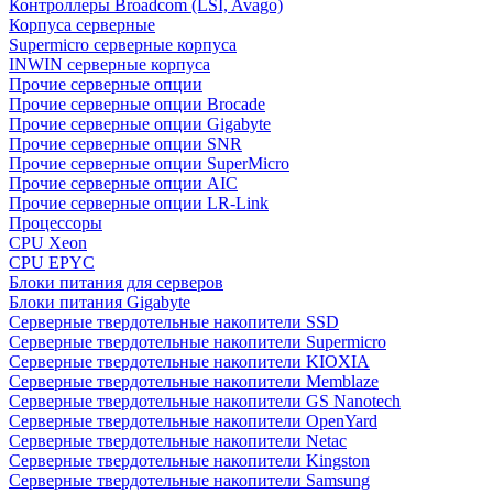
Контроллеры Broadcom (LSI, Avago)
Корпуса серверные
Supermicro серверные корпуса
INWIN серверные корпуса
Прочие серверные опции
Прочие серверные опции Brocade
Прочие серверные опции Gigabyte
Прочие серверные опции SNR
Прочие серверные опции SuperMicro
Прочие серверные опции AIC
Прочие серверные опции LR-Link
Процессоры
CPU Xeon
CPU EPYC
Блоки питания для серверов
Блоки питания Gigabyte
Серверные твердотельные накопители SSD
Cерверные твердотельные накопители Supermicro
Cерверные твердотельные накопители KIOXIA
Cерверные твердотельные накопители Memblaze
Cерверные твердотельные накопители GS Nanotech
Серверные твердотельные накопители OpenYard
Серверные твердотельные накопители Netac
Cерверные твердотельные накопители Kingston
Cерверные твердотельные накопители Samsung