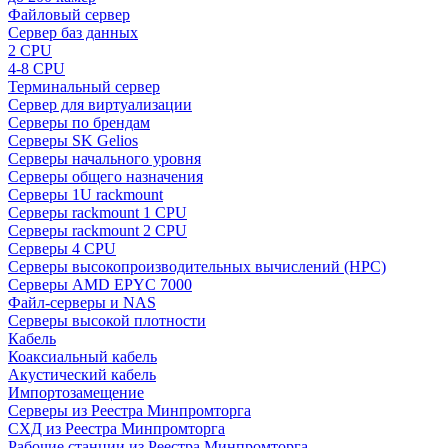
Файловый сервер
Сервер баз данных
2 CPU
4-8 CPU
Терминальный сервер
Сервер для виртуализации
Серверы по брендам
Серверы SK Gelios
Серверы начального уровня
Серверы общего назначения
Серверы 1U rackmount
Серверы rackmount 1 CPU
Серверы rackmount 2 CPU
Серверы 4 CPU
Серверы высокопроизводительных вычислений (HPC)
Серверы AMD EPYC 7000
Файл-серверы и NAS
Серверы высокой плотности
Кабель
Коаксиальный кабель
Акустический кабель
Импортозамещение
Серверы из Реестра Минпромторга
СХД из Реестра Минпромторга
Рабочие станции из Реестра Минпромторга