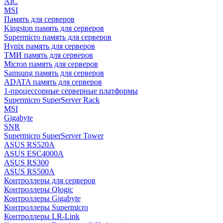
AIC
MSI
Память для серверов
Kingston память для серверов
Supermicro память для серверов
Hynix память для серверов
ТМИ память для серверов
Micron память для серверов
Samsung память для серверов
ADATA память для серверов
1-процессорные серверные платформы
Supermicro SuperServer Rack
MSI
Gigabyte
SNR
Supermicro SuperServer Tower
ASUS RS520A
ASUS ESC4000A
ASUS RS300
ASUS RS500A
Контроллеры для серверов
Контроллеры Qlogic
Контроллеры Gigabyte
Контроллеры Supermicro
Контроллеры LR-Link