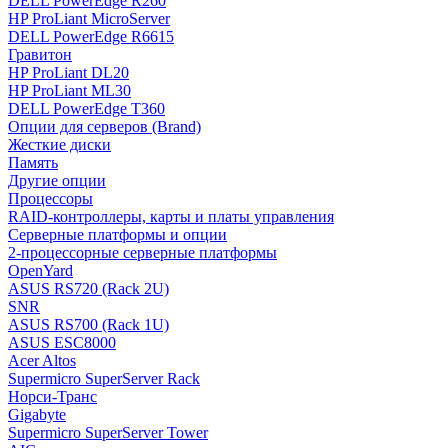
DELL PowerEdge R260
HP ProLiant MicroServer
DELL PowerEdge R6615
Гравитон
HP ProLiant DL20
HP ProLiant ML30
DELL PowerEdge T360
Опции для серверов (Brand)
Жесткие диски
Память
Другие опции
Процессоры
RAID-контроллеры, карты и платы управления
Серверные платформы и опции
2-процессорные серверные платформы
OpenYard
ASUS RS720 (Rack 2U)
SNR
ASUS RS700 (Rack 1U)
ASUS ESC8000
Acer Altos
Supermicro SuperServer Rack
Норси-Транс
Gigabyte
Supermicro SuperServer Tower