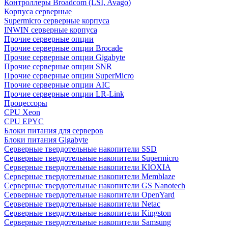
Контроллеры Broadcom (LSI, Avago)
Корпуса серверные
Supermicro серверные корпуса
INWIN серверные корпуса
Прочие серверные опции
Прочие серверные опции Brocade
Прочие серверные опции Gigabyte
Прочие серверные опции SNR
Прочие серверные опции SuperMicro
Прочие серверные опции AIC
Прочие серверные опции LR-Link
Процессоры
CPU Xeon
CPU EPYC
Блоки питания для серверов
Блоки питания Gigabyte
Серверные твердотельные накопители SSD
Cерверные твердотельные накопители Supermicro
Cерверные твердотельные накопители KIOXIA
Cерверные твердотельные накопители Memblaze
Cерверные твердотельные накопители GS Nanotech
Серверные твердотельные накопители OpenYard
Серверные твердотельные накопители Netac
Cерверные твердотельные накопители Kingston
Cерверные твердотельные накопители Samsung