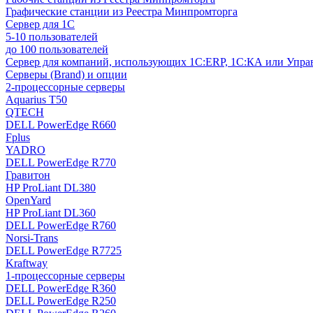
Графические станции из Реестра Минпромторга
Сервер для 1С
5-10 пользователей
до 100 пользователей
Сервер для компаний, использующих 1C:ERP, 1С:КА или Упр
Серверы (Brand) и опции
2-процессорные серверы
Aquarius T50
QTECH
DELL PowerEdge R660
Fplus
YADRO
DELL PowerEdge R770
Гравитон
HP ProLiant DL380
OpenYard
HP ProLiant DL360
DELL PowerEdge R760
Norsi-Trans
DELL PowerEdge R7725
Kraftway
1-процессорные серверы
DELL PowerEdge R360
DELL PowerEdge R250