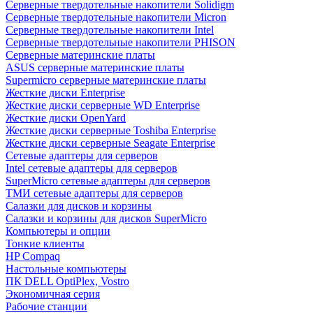
Cерверные твердотельные накопители Solidigm
Cерверные твердотельные накопители Micron
Cерверные твердотельные накопители Intel
Cерверные твердотельные накопители PHISON
Серверные материнские платы
ASUS серверные материнские платы
Supermicro серверные материнские платы
Жесткие диски Enterprise
Жесткие диски серверные WD Enterprise
Жесткие диски OpenYard
Жесткие диски серверные Toshiba Enterprise
Жесткие диски серверные Seagate Enterprise
Сетевые адаптеры для серверов
Intel сетевые адаптеры для серверов
SuperMicro сетевые адаптеры для серверов
ТМИ сетевые адаптеры для серверов
Салазки для дисков и корзины
Салазки и корзины для дисков SuperMicro
Компьютеры и опции
Тонкие клиенты
HP Compaq
Настольные компьютеры
ПК DELL OptiPlex, Vostro
Экономичная серия
Рабочие станции