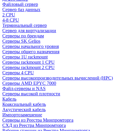
Файловый сервер
Сервер баз данных
2 CPU
4-8 CPU
Терминальный сервер
Сервер для виртуализации
Серверы по брендам
Серверы SK Gelios
Серверы начального уровня
Серверы общего назначения
Серверы 1U rackmount
Серверы rackmount 1 CPU
Серверы rackmount 2 CPU
Серверы 4 CPU
Серверы высокопроизводительных вычислений (HPC)
Серверы AMD EPYC 7000
Файл-серверы и NAS
Серверы высокой плотности
Кабель
Коаксиальный кабель
Акустический кабель
Импортозамещение
Серверы из Реестра Минпромторга
СХД из Реестра Минпромторга
Рабочие станции из Реестра Минпромторга