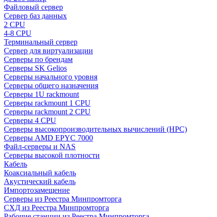
Файловый сервер
Сервер баз данных
2 CPU
4-8 CPU
Терминальный сервер
Сервер для виртуализации
Серверы по брендам
Серверы SK Gelios
Серверы начального уровня
Серверы общего назначения
Серверы 1U rackmount
Серверы rackmount 1 CPU
Серверы rackmount 2 CPU
Серверы 4 CPU
Серверы высокопроизводительных вычислений (HPC)
Серверы AMD EPYC 7000
Файл-серверы и NAS
Серверы высокой плотности
Кабель
Коаксиальный кабель
Акустический кабель
Импортозамещение
Серверы из Реестра Минпромторга
СХД из Реестра Минпромторга
Рабочие станции из Реестра Минпромторга