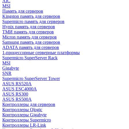
AIC
MSI
Память для серверов
Kingston память для серверов
Supermicro память для серверов
Hynix память для серверов
ТМИ память для серверов
Micron память для серверов
Samsung память для серверов
ADATA память для серверов
1-процессорные серверные платформы
Supermicro SuperServer Rack
MSI
Gigabyte
SNR
Supermicro SuperServer Tower
ASUS RS520A
ASUS ESC4000A
ASUS RS300
ASUS RS500A
Контроллеры для серверов
Контроллеры Qlogic
Контроллеры Gigabyte
Контроллеры Supermicro
Контроллеры LR-Link