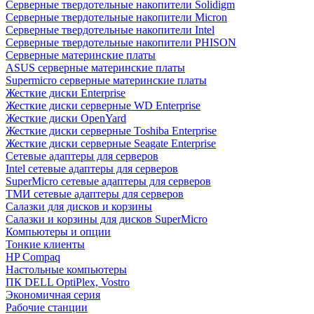
Cерверные твердотельные накопители Solidigm
Cерверные твердотельные накопители Micron
Cерверные твердотельные накопители Intel
Cерверные твердотельные накопители PHISON
Серверные материнские платы
ASUS серверные материнские платы
Supermicro серверные материнские платы
Жесткие диски Enterprise
Жесткие диски серверные WD Enterprise
Жесткие диски OpenYard
Жесткие диски серверные Toshiba Enterprise
Жесткие диски серверные Seagate Enterprise
Сетевые адаптеры для серверов
Intel сетевые адаптеры для серверов
SuperMicro сетевые адаптеры для серверов
ТМИ сетевые адаптеры для серверов
Салазки для дисков и корзины
Салазки и корзины для дисков SuperMicro
Компьютеры и опции
Тонкие клиенты
HP Compaq
Настольные компьютеры
ПК DELL OptiPlex, Vostro
Экономичная серия
Рабочие станции