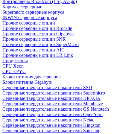
Контроллеры Broadcom (LSI, Avago)
Корпуса серверные
Supermicro серверные корпуса
INWIN серверные корпуса
Прочие серверные опции
Прочие серверные опции Brocade
Прочие серверные опции Gigabyte
Прочие серверные опции SNR
Прочие серверные опции SuperMicro
Прочие серверные опции AIC
Прочие серверные опции LR-Link
Процессоры
CPU Xeon
CPU EPYC
Блоки питания для серверов
Блоки питания Gigabyte
Серверные твердотельные накопители SSD
Cерверные твердотельные накопители Supermicro
Cерверные твердотельные накопители KIOXIA
Cерверные твердотельные накопители Memblaze
Cерверные твердотельные накопители GS Nanotech
Серверные твердотельные накопители OpenYard
Серверные твердотельные накопители Netac
Cерверные твердотельные накопители Kingston
Cерверные твердотельные накопители Samsung