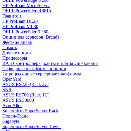
DELL PowerEdge R260
HP ProLiant MicroServer
DELL PowerEdge R6615
Гравитон
HP ProLiant DL20
HP ProLiant ML30
DELL PowerEdge T360
Опции для серверов (Brand)
Жесткие диски
Память
Другие опции
Процессоры
RAID-контроллеры, карты и платы управления
Серверные платформы и опции
2-процессорные серверные платформы
OpenYard
ASUS RS720 (Rack 2U)
SNR
ASUS RS700 (Rack 1U)
ASUS ESC8000
Acer Altos
Supermicro SuperServer Rack
Норси-Транс
Gigabyte
Supermicro SuperServer Tower