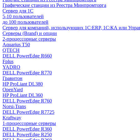
Графические станции из Реестра Минпромторга
Сервер для 1С
5-10 пользователей
до 100 пользователей
Сервер для компаний, использующих 1C:ERP, 1С:КА или Упр
Серверы (Brand) и опции
2-процессорные серверы
Aquarius T50
QTECH
DELL PowerEdge R660
Fplus
YADRO
DELL PowerEdge R770
Гравитон
HP ProLiant DL380
OpenYard
HP ProLiant DL360
DELL PowerEdge R760
Norsi-Trans
DELL PowerEdge R7725
Kraftway
1-процессорные серверы
DELL PowerEdge R360
DELL PowerEdge R250