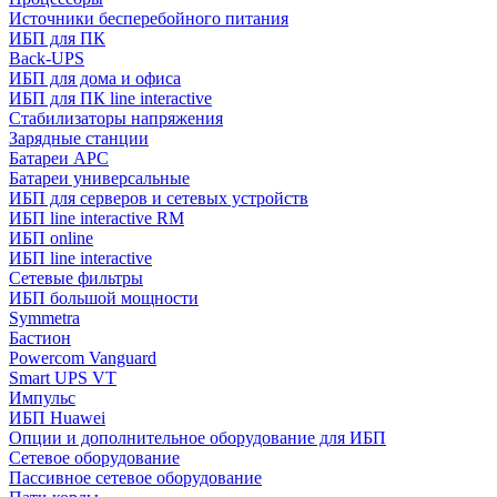
Источники бесперебойного питания
ИБП для ПК
Back-UPS
ИБП для дома и офиса
ИБП для ПК linе interactive
Стабилизаторы напряжения
Зарядные станции
Батареи APC
Батареи универсальные
ИБП для серверов и сетевых устройств
ИБП line interactive RM
ИБП online
ИБП linе interactive
Сетевые фильтры
ИБП большой мощности
Symmetra
Бастион
Powercom Vanguard
Smart UPS VT
Импульс
ИБП Huawei
Опции и дополнительное оборудование для ИБП
Сетевое оборудование
Пассивное сетевое оборудование