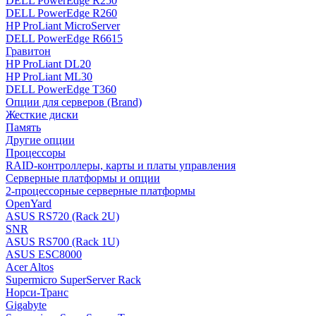
DELL PowerEdge R250
DELL PowerEdge R260
HP ProLiant MicroServer
DELL PowerEdge R6615
Гравитон
HP ProLiant DL20
HP ProLiant ML30
DELL PowerEdge T360
Опции для серверов (Brand)
Жесткие диски
Память
Другие опции
Процессоры
RAID-контроллеры, карты и платы управления
Серверные платформы и опции
2-процессорные серверные платформы
OpenYard
ASUS RS720 (Rack 2U)
SNR
ASUS RS700 (Rack 1U)
ASUS ESC8000
Acer Altos
Supermicro SuperServer Rack
Норси-Транс
Gigabyte