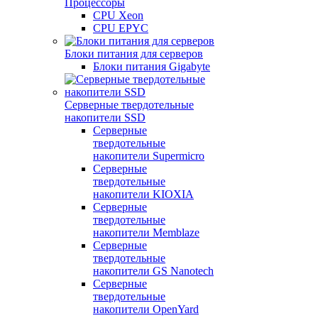
Процессоры
CPU Xeon
CPU EPYC
Блоки питания для серверов
Блоки питания Gigabyte
Серверные твердотельные
накопители SSD
Cерверные
твердотельные
накопители Supermicro
Cерверные
твердотельные
накопители KIOXIA
Cерверные
твердотельные
накопители Memblaze
Cерверные
твердотельные
накопители GS Nanotech
Серверные
твердотельные
накопители OpenYard