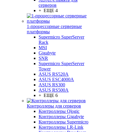
серверов
+ ЕЩЕ 4
1-процессорные серверные
платформы
Supermicro SuperServer
Rack
MSI
Gigabyte
SNR
Supermicro SuperServer
Tower
ASUS RS520A
ASUS ESC4000A
ASUS RS300
ASUS RS500A
+ ЕЩЕ 6
Контроллеры для серверов
Контроллеры Qlogic
Контроллеры Gigabyte
Контроллеры Supermicro
Контроллеры LR-Link