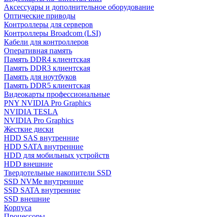
Аксессуары и дополнительное оборудование
Оптические приводы
Контроллеры для серверов
Контроллеры Broadcom (LSI)
Кабели для контроллеров
Оперативная память
Память DDR4 клиентская
Память DDR3 клиентская
Память для ноутбуков
Память DDR5 клиентская
Видеокарты профессиональные
PNY NVIDIA Pro Graphics
NVIDIA TESLA
NVIDIA Pro Graphics
Жесткие диски
HDD SAS внутренние
HDD SATA внутренние
HDD для мобильных устройств
HDD внешние
Твердотельные накопители SSD
SSD NVMe внутренние
SSD SATA внутренние
SSD внешние
Корпуса
Процессоры