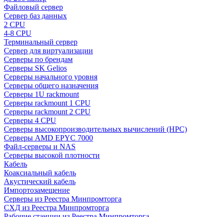
Файловый сервер
Сервер баз данных
2 CPU
4-8 CPU
Терминальный сервер
Сервер для виртуализации
Серверы по брендам
Серверы SK Gelios
Серверы начального уровня
Серверы общего назначения
Серверы 1U rackmount
Серверы rackmount 1 CPU
Серверы rackmount 2 CPU
Серверы 4 CPU
Серверы высокопроизводительных вычислений (HPC)
Серверы AMD EPYC 7000
Файл-серверы и NAS
Серверы высокой плотности
Кабель
Коаксиальный кабель
Акустический кабель
Импортозамещение
Серверы из Реестра Минпромторга
СХД из Реестра Минпромторга
Рабочие станции из Реестра Минпромторга