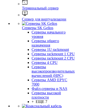
Терминальный сервер
Сервер для виртуализации
Серверы SK Gelios
Серверы начального
уровня
Серверы общего
назначения
Серверы 1U rackmount
Серверы rackmount 1 CPU
Серверы rackmount 2 CPU
Серверы 4 CPU
Серверы
высокопроизводительных
вычислений (HPC)
Серверы AMD EPYC
7000
Файл-серверы и NAS
Серверы высокой
плотности
+ ЕЩЕ 7