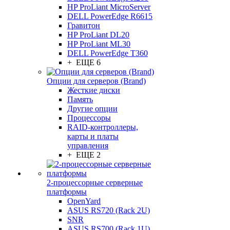
HP ProLiant MicroServer
DELL PowerEdge R6615
Гравитон
HP ProLiant DL20
HP ProLiant ML30
DELL PowerEdge T360
+ ЕЩЕ 6
Опции для серверов (Brand)
Жесткие диски
Память
Другие опции
Процессоры
RAID-контроллеры,
карты и платы
управления
+ ЕЩЕ 2
2-процессорные серверные
платформы
OpenYard
ASUS RS720 (Rack 2U)
SNR
ASUS RS700 (Rack 1U)