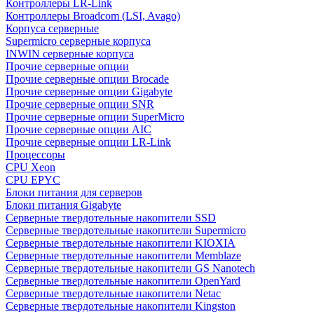
Контроллеры LR-Link
Контроллеры Broadcom (LSI, Avago)
Корпуса серверные
Supermicro серверные корпуса
INWIN серверные корпуса
Прочие серверные опции
Прочие серверные опции Brocade
Прочие серверные опции Gigabyte
Прочие серверные опции SNR
Прочие серверные опции SuperMicro
Прочие серверные опции AIC
Прочие серверные опции LR-Link
Процессоры
CPU Xeon
CPU EPYC
Блоки питания для серверов
Блоки питания Gigabyte
Серверные твердотельные накопители SSD
Cерверные твердотельные накопители Supermicro
Cерверные твердотельные накопители KIOXIA
Cерверные твердотельные накопители Memblaze
Cерверные твердотельные накопители GS Nanotech
Серверные твердотельные накопители OpenYard
Серверные твердотельные накопители Netac
Cерверные твердотельные накопители Kingston