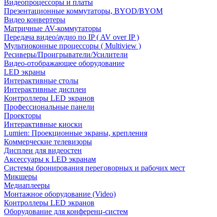
Видеопроцессоры и платы
Презентационные коммутаторы, BYOD/BYOM
Видео конвертеры
Матричные AV-коммутаторы
Передача видео/аудио по IP ( AV over IP )
Мультиоконные процессоры ( Multiview )
Ресиверы/Проигрыватели/Усилители
Видео-отображающее оборудование
LED экраны
Интерактивные столы
Интерактивные дисплеи
Контроллеры LED экранов
Профессиональные панели
Проекторы
Интерактивные киоски
Lumien: Проекционные экраны, крепления
Коммерческие телевизоры
Дисплеи для видеостен
Аксессуары к LED экранам
Системы бронирования переговорных и рабочих мест
Микшеры
Медиаплееры
Монтажное оборудование (Video)
Контроллеры LED экранов
Оборудование для конференц-систем