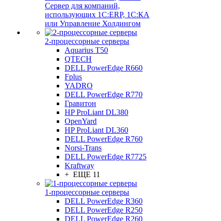
Сервер для компаний,
использующих 1C:ERP, 1С:КА
или Управление Холдингом
2-процессорные серверы
Aquarius T50
QTECH
DELL PowerEdge R660
Fplus
YADRO
DELL PowerEdge R770
Гравитон
HP ProLiant DL380
OpenYard
HP ProLiant DL360
DELL PowerEdge R760
Norsi-Trans
DELL PowerEdge R7725
Kraftway
+ ЕЩЕ 11
1-процессорные серверы
DELL PowerEdge R360
DELL PowerEdge R250
DELL PowerEdge R260