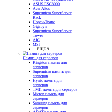
ASUS ESC8000
Acer Altos
Supermicro SuperServer
Rack
Норси-Транс
Gigabyte
Supermicro SuperServer
Tower
AIC
MSI
+ ЕЩЕ 9
Память для серверов
Kingston память для
серверов
Supermicro память для
серверов
Hynix память для
серверов
ТМИ память для серверов
Micron память для
серверов
Samsung память для
серверов
ADATA память для