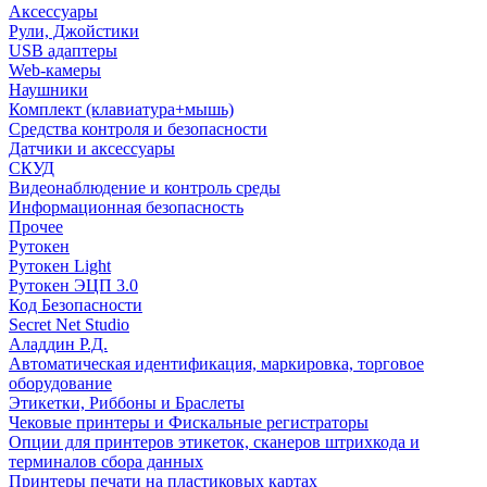
Аксессуары
Рули, Джойстики
USB адаптеры
Web-камеры
Наушники
Комплект (клавиатура+мышь)
Средства контроля и безопасности
Датчики и аксессуары
СКУД
Видеонаблюдение и контроль среды
Информационная безопасность
Прочее
Рутокен
Рутокен Light
Рутокен ЭЦП 3.0
Код Безопасности
Secret Net Studio
Аладдин Р.Д.
Автоматическая идентификация, маркировка, торговое
оборудование
Этикетки, Риббоны и Браслеты
Чековые принтеры и Фискальные регистраторы
Опции для принтеров этикеток, сканеров штрихкода и
терминалов сбора данных
Принтеры печати на пластиковых картах