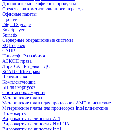
Дополнительные офисные продукты
Средства автоматизированного перевода
Офисные пакеты
Прочее
Digital Signage
Smartplayer
Spinetix
Серверные операционные системы
SQL сервер
САПР
Нанософт Разработка
АСКОН-права
Лира-САПР-права НДС
SCAD Office права
Renga-права
Комплектующие
БП для корпусов
Системы охлаждения
Материнские платы
Материнские платы для процесоров AMD клиентские
Материнские платы для процесоров Intel клиентские
Видеокарты
Видеокарты на чипсетах ATI
Видеокарты на чипсетах NVIDIA
Видеокарты на чипсетах Intel