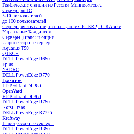
Графические станции из Реестра Минпромторга
Сервер для 1С
5-10 пользователей
до 100 пользователей
Сервер для компаний, использующих 1C:ERP, 1С:КА или
Управление Холдингом
Серверы (Brand) и опции
2-процессорные серверы
Aquarius T50
QTECH
DELL PowerEdge R660
Fplus
YADRO
DELL PowerEdge R770
Гравитон
HP ProLiant DL380
OpenYard
HP ProLiant DL360
DELL PowerEdge R760
Norsi-Trans
DELL PowerEdge R7725
Kraftway
1-процессорные серверы
DELL PowerEdge R360