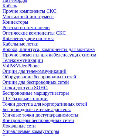
Патч-корды
Кабель
Прочие компоненты СКС
Монтажный инструмент
Коннекторы
Розетки и патч-панели
Оптические компоненты СКС
Кабеленесущие системы
Кабельные лотки
Короба, плинтуса, компоненты для монтажа
Прочие элементы для кабеленесущих систем
Телекоммуникации
VoIP&VideoPhone
Опции для телекоммуникаций
Оборудование беспроводных сетей
Опции для беспроводных сетей
Точки доступа SOHO
Беспроводные маршрутизаторы
LTE базовые станции
Точки доступа для корпоративных сетей
Беспроводные сетевые адаптеры
Уличные точки доступа/радиомосты
Контроллеры беспроводных сетей
Локальные сети
Управляемые коммутаторы