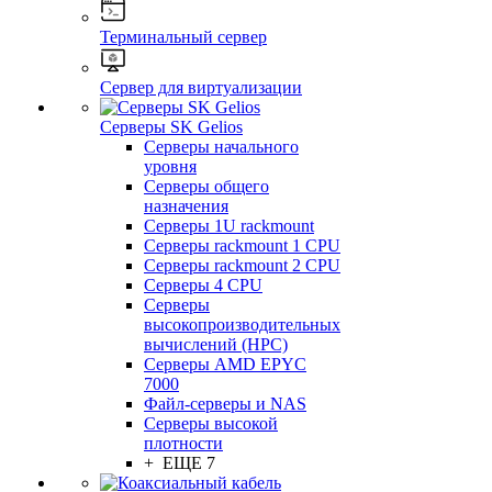
Терминальный сервер
Сервер для виртуализации
Серверы SK Gelios
Серверы начального
уровня
Серверы общего
назначения
Серверы 1U rackmount
Серверы rackmount 1 CPU
Серверы rackmount 2 CPU
Серверы 4 CPU
Серверы
высокопроизводительных
вычислений (HPC)
Серверы AMD EPYC
7000
Файл-серверы и NAS
Серверы высокой
плотности
+ ЕЩЕ 7