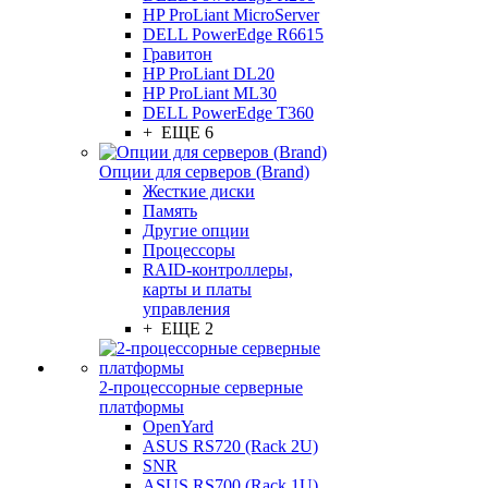
HP ProLiant MicroServer
DELL PowerEdge R6615
Гравитон
HP ProLiant DL20
HP ProLiant ML30
DELL PowerEdge T360
+ ЕЩЕ 6
Опции для серверов (Brand)
Жесткие диски
Память
Другие опции
Процессоры
RAID-контроллеры,
карты и платы
управления
+ ЕЩЕ 2
2-процессорные серверные
платформы
OpenYard
ASUS RS720 (Rack 2U)
SNR
ASUS RS700 (Rack 1U)