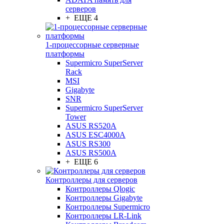
серверов
+ ЕЩЕ 4
1-процессорные серверные
платформы
Supermicro SuperServer
Rack
MSI
Gigabyte
SNR
Supermicro SuperServer
Tower
ASUS RS520A
ASUS ESC4000A
ASUS RS300
ASUS RS500A
+ ЕЩЕ 6
Контроллеры для серверов
Контроллеры Qlogic
Контроллеры Gigabyte
Контроллеры Supermicro
Контроллеры LR-Link