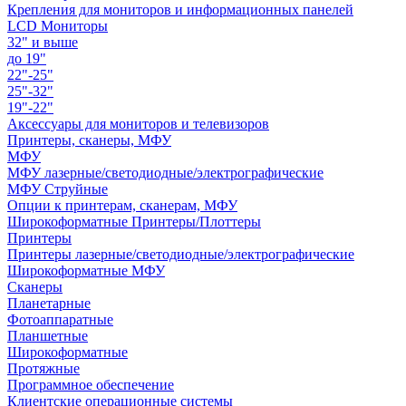
Крепления для мониторов и информационных панелей
LCD Мониторы
32" и выше
до 19"
22"-25"
25"-32"
19"-22"
Аксессуары для мониторов и телевизоров
Принтеры, сканеры, МФУ
МФУ
МФУ лазерные/светодиодные/электрографические
МФУ Струйные
Опции к принтерам, сканерам, МФУ
Широкоформатные Принтеры/Плоттеры
Принтеры
Принтеры лазерные/светодиодные/электрографические
Широкоформатные МФУ
Сканеры
Планетарные
Фотоаппаратные
Планшетные
Широкоформатные
Протяжные
Программное обеспечение
Клиентские операционные системы