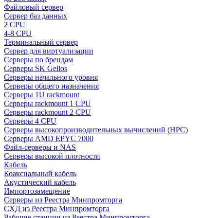
Файловый сервер
Сервер баз данных
2 CPU
4-8 CPU
Терминальный сервер
Сервер для виртуализации
Серверы по брендам
Серверы SK Gelios
Серверы начального уровня
Серверы общего назначения
Серверы 1U rackmount
Серверы rackmount 1 CPU
Серверы rackmount 2 CPU
Серверы 4 CPU
Серверы высокопроизводительных вычислений (HPC)
Серверы AMD EPYC 7000
Файл-серверы и NAS
Серверы высокой плотности
Кабель
Коаксиальный кабель
Акустический кабель
Импортозамещение
Серверы из Реестра Минпромторга
СХД из Реестра Минпромторга
Рабочие станции из Реестра Минпромторга