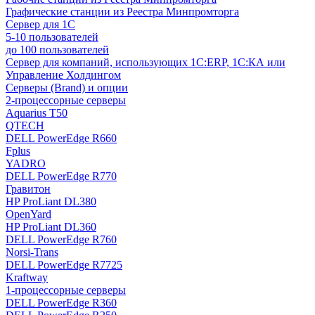
Графические станции из Реестра Минпромторга
Сервер для 1С
5-10 пользователей
до 100 пользователей
Сервер для компаний, использующих 1C:ERP, 1С:КА или
Управление Холдингом
Серверы (Brand) и опции
2-процессорные серверы
Aquarius T50
QTECH
DELL PowerEdge R660
Fplus
YADRO
DELL PowerEdge R770
Гравитон
HP ProLiant DL380
OpenYard
HP ProLiant DL360
DELL PowerEdge R760
Norsi-Trans
DELL PowerEdge R7725
Kraftway
1-процессорные серверы
DELL PowerEdge R360