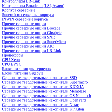
Контроллеры LR-Link
Контроллеры Broadcom (LSI, Avago)
Корпуса серверные
Supermicro серверные корпуса
INWIN серверные корпуса
Прочие серверные опции
Прочие серверные опции Brocade
Прочие серверные опции Gigabyte
Прочие серверные опции SNR
Прочие серверные опции SuperMicro
Прочие серверные опции AIC
Прочие серверные опции LR-Link
Процессоры
CPU Xeon
CPU EPYC
Блоки питания для серверов
Блоки питания Gigabyte
Серверные твердотельные накопители SSD
Cерверные твердотельные накопители Supermicro
Cерверные твердотельные накопители KIOXIA
Cерверные твердотельные накопители Memblaze
Cерверные твердотельные накопители GS Nanotech
Серверные твердотельные накопители OpenYard
Серверные твердотельные накопители Netac
Cерверные твердотельные накопители Kingston