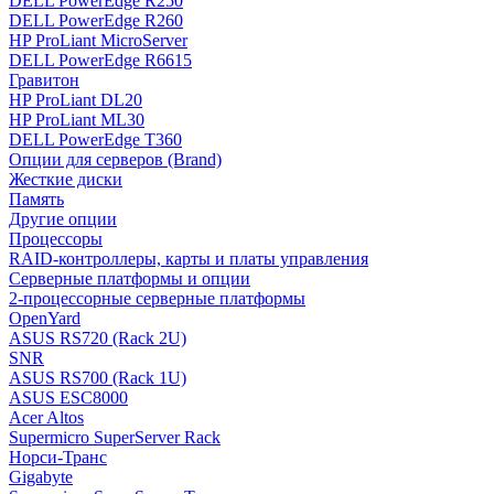
DELL PowerEdge R250
DELL PowerEdge R260
HP ProLiant MicroServer
DELL PowerEdge R6615
Гравитон
HP ProLiant DL20
HP ProLiant ML30
DELL PowerEdge T360
Опции для серверов (Brand)
Жесткие диски
Память
Другие опции
Процессоры
RAID-контроллеры, карты и платы управления
Серверные платформы и опции
2-процессорные серверные платформы
OpenYard
ASUS RS720 (Rack 2U)
SNR
ASUS RS700 (Rack 1U)
ASUS ESC8000
Acer Altos
Supermicro SuperServer Rack
Норси-Транс
Gigabyte