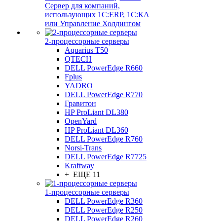
Сервер для компаний,
использующих 1C:ERP, 1С:КА
или Управление Холдингом
2-процессорные серверы
Aquarius T50
QTECH
DELL PowerEdge R660
Fplus
YADRO
DELL PowerEdge R770
Гравитон
HP ProLiant DL380
OpenYard
HP ProLiant DL360
DELL PowerEdge R760
Norsi-Trans
DELL PowerEdge R7725
Kraftway
+ ЕЩЕ 11
1-процессорные серверы
DELL PowerEdge R360
DELL PowerEdge R250
DELL PowerEdge R260