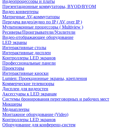
Видеопроцессоры и платы
Презентационные коммутаторы, BYOD/BYOM
Видео конвертеры
Матричные AV-коммутаторы
Передача видео/аудио по IP ( AV over IP )
Мультиоконные процессоры ( Multiview )
Ресиверы/Проигрыватели/Усилители
Видео-отображающее оборудование
LED экраны
Интерактивные столы
Интерактивные дисплеи
Контроллеры LED экранов
Профессиональные панели
Проекторы
Интерактивные киоски
Lumien: Проекционные экраны, крепления
Коммерческие телевизоры
Дисплеи для видеостен
Аксессуары к LED экранам
Системы бронирования переговорных и рабочих мест
Микшеры
Медиаплееры
Монтажное оборудование (Video)
Контроллеры LED экранов
Оборудование для конференц-систем