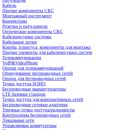
Патч-корды
Кабель
Прочие компоненты СКС
Монтажный инструмент
Коннекторы
Розетки и патч-панели
Оптические компоненты СКС
Кабеленесущие системы
Кабельные лотки
Короба, плинтуса, компоненты для монтажа
Прочие элементы для кабеленесущих систем
Телекоммуникации
VoIP&VideoPhone
Опции для телекоммуникаций
Оборудование беспроводных сетей
Опции для беспроводных сетей
Точки доступа SOHO
Беспроводные маршрутизаторы
LTE базовые станции
Точки доступа для корпоративных сетей
Беспроводные сетевые адаптеры
Уличные точки доступа/радиомосты
Контроллеры беспроводных сетей
Локальные сети
Управляемые коммутаторы