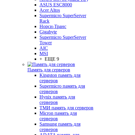
ASUS ESC8000
Acer Altos
Supermicro SuperServer
Rack
Норси-Транс
Gigabyte
Supermicro SuperServer
Tower
AIC
MSI
+ ЕЩЕ 9
Память для серверов
Kingston память для
серверов
Supermicro память для
серверов
Hynix память для
серверов
ТМИ память для серверов
Micron память для
серверов
Samsung память для
серверов
ADATA память для