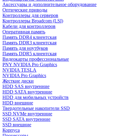
Аксессуары и дополнительное оборудование
Оптические приводы
Контроллеры для серверов
Контроллеры Broadcom (LSI)
Кабели для контроллеров
Оперативная память
Память DDR4 клиентская
Память DDR3 клиентская
Память для ноутбуков
Память DDR5 клиентская
Видеокарты профессиональные
PNY NVIDIA Pro Graphics
NVIDIA TESLA
NVIDIA Pro Graphics
Жесткие диски
HDD SAS внутренние
HDD SATA внутренние
HDD для мобильных устройств
HDD внешние
Твердотельные накопители SSD
SSD NVMe внутренние
SSD SATA внутренние
SSD внешние
Корпуса
Процессоры