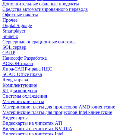
Дополнительные офисные продукты
Средства автоматизированного перевода
Офисные пакеты
Прочее
Digital Signage
Smartplayer
Spinetix
Серверные операционные системы
SQL сервер
САПР
Нанософт Разработка
АСКОН-права
Лира-САПР-права НДС
SCAD Office права
Renga-права
Комплектующие
БП для корпусов
Системы охлаждения
Материнские платы
Материнские платы для процесоров AMD клиентские
Материнские платы для процесоров Intel клиентские
Видеокарты
Видеокарты на чипсетах ATI
Видеокарты на чипсетах NVIDIA
Видеокарты на чипсетах Intel