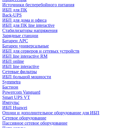
Источники бесперебойного питания
ИБП для ПК
Back-UPS
ИБП для дома и офиса
ИБП для ПК linе interactive
Стабилизаторы напряжения
Зарядные станции
Батареи APC
Батареи универсальные
ИБП для серверов и сетевых устройств
ИБП line interactive RM
ИБП online
ИБП linе interactive
Сетевые фильтры
ИБП большой мощности
Symmetra
Бастион
Powercom Vanguard
Smart UPS VT
Импульс
ИБП Huawei
Опции и дополнительное оборудование для ИБП
Сетевое оборудование
Пассивное сетевое оборудование