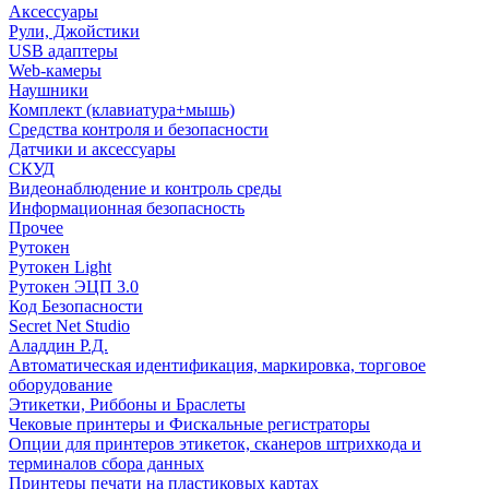
Аксессуары
Рули, Джойстики
USB адаптеры
Web-камеры
Наушники
Комплект (клавиатура+мышь)
Средства контроля и безопасности
Датчики и аксессуары
СКУД
Видеонаблюдение и контроль среды
Информационная безопасность
Прочее
Рутокен
Рутокен Light
Рутокен ЭЦП 3.0
Код Безопасности
Secret Net Studio
Аладдин Р.Д.
Автоматическая идентификация, маркировка, торговое
оборудование
Этикетки, Риббоны и Браслеты
Чековые принтеры и Фискальные регистраторы
Опции для принтеров этикеток, сканеров штрихкода и
терминалов сбора данных
Принтеры печати на пластиковых картах