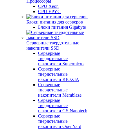
Процессоры
CPU Xeon
CPU EPYC
Блоки питания для серверов
Блоки питания Gigabyte
Серверные твердотельные
накопители SSD
Cерверные
твердотельные
накопители Supermicro
Cерверные
твердотельные
накопители KIOXIA
Cерверные
твердотельные
накопители Memblaze
Cерверные
твердотельные
накопители GS Nanotech
Серверные
твердотельные
накопители OpenYard