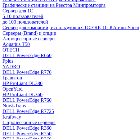
Графические станции из Реестра Минпромторга
Сервер для 1С
5-10 пользователей
до 100 пользователей
Сервер для компаний, использующих 1C:ERP, 1С:КА или Упр
Серверы (Brand) и опции
2-процессорные серверы
Aquarius T50
QTECH
DELL PowerEdge R660
Fplus
YADRO
DELL PowerEdge R770
Гравитон
HP ProLiant DL380
OpenYard
HP ProLiant DL360
DELL PowerEdge R760
Norsi-Trans
DELL PowerEdge R7725
Kraftway
1-процессорные серверы
DELL PowerEdge R360
DELL PowerEdge R250