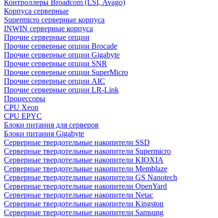
Контроллеры Broadcom (LSI, Avago)
Корпуса серверные
Supermicro серверные корпуса
INWIN серверные корпуса
Прочие серверные опции
Прочие серверные опции Brocade
Прочие серверные опции Gigabyte
Прочие серверные опции SNR
Прочие серверные опции SuperMicro
Прочие серверные опции AIC
Прочие серверные опции LR-Link
Процессоры
CPU Xeon
CPU EPYC
Блоки питания для серверов
Блоки питания Gigabyte
Серверные твердотельные накопители SSD
Cерверные твердотельные накопители Supermicro
Cерверные твердотельные накопители KIOXIA
Cерверные твердотельные накопители Memblaze
Cерверные твердотельные накопители GS Nanotech
Серверные твердотельные накопители OpenYard
Серверные твердотельные накопители Netac
Cерверные твердотельные накопители Kingston
Cерверные твердотельные накопители Samsung