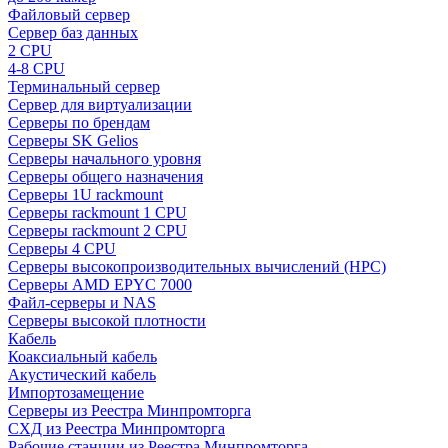
Файловый сервер
Сервер баз данных
2 CPU
4-8 CPU
Терминальный сервер
Сервер для виртуализации
Серверы по брендам
Серверы SK Gelios
Серверы начального уровня
Серверы общего назначения
Серверы 1U rackmount
Серверы rackmount 1 CPU
Серверы rackmount 2 CPU
Серверы 4 CPU
Серверы высокопроизводительных вычислений (HPC)
Серверы AMD EPYC 7000
Файл-серверы и NAS
Серверы высокой плотности
Кабель
Коаксиальный кабель
Акустический кабель
Импортозамещение
Серверы из Реестра Минпромторга
СХД из Реестра Минпромторга
Рабочие станции из Реестра Минпромторга