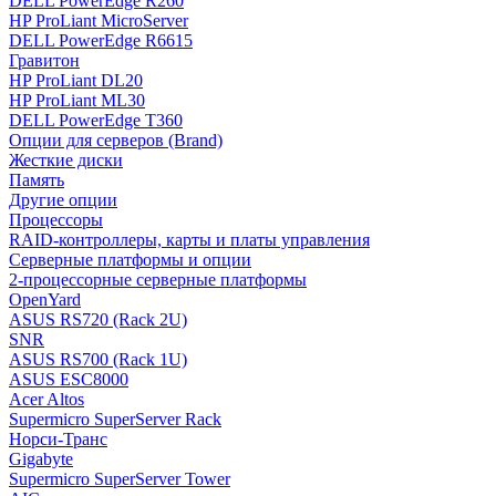
DELL PowerEdge R260
HP ProLiant MicroServer
DELL PowerEdge R6615
Гравитон
HP ProLiant DL20
HP ProLiant ML30
DELL PowerEdge T360
Опции для серверов (Brand)
Жесткие диски
Память
Другие опции
Процессоры
RAID-контроллеры, карты и платы управления
Серверные платформы и опции
2-процессорные серверные платформы
OpenYard
ASUS RS720 (Rack 2U)
SNR
ASUS RS700 (Rack 1U)
ASUS ESC8000
Acer Altos
Supermicro SuperServer Rack
Норси-Транс
Gigabyte
Supermicro SuperServer Tower