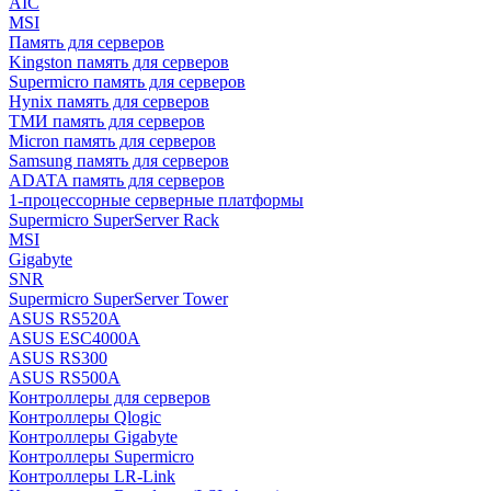
AIC
MSI
Память для серверов
Kingston память для серверов
Supermicro память для серверов
Hynix память для серверов
ТМИ память для серверов
Micron память для серверов
Samsung память для серверов
ADATA память для серверов
1-процессорные серверные платформы
Supermicro SuperServer Rack
MSI
Gigabyte
SNR
Supermicro SuperServer Tower
ASUS RS520A
ASUS ESC4000A
ASUS RS300
ASUS RS500A
Контроллеры для серверов
Контроллеры Qlogic
Контроллеры Gigabyte
Контроллеры Supermicro
Контроллеры LR-Link