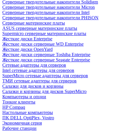
Cерверные твердотельные накопители Solidigm
Cерверные твердотельные накопители Micron
Cерверные твердотельные накопители Intel
Cерверные твердотельные накопители PHISON
Серверные материнские платы
ASUS серверные материнские платы
Supermicro серверные материнские платы
Жесткие диски Enterprise
Жесткие диски серверные WD Enterprise
Жесткие диски OpenYard
Жесткие диски серверные Toshiba Enterprise
Жесткие диски серверные Seagate Enterprise
Сетевые адаптеры для серверов
Intel сетевые адаптеры для серверов
SuperMicro сетевые адаптеры для серверов
ТМИ сетевые адаптеры для серверов
Салазки для дисков и корзины
Салазки и корзины для дисков SuperMicro
Компьютеры и опции
Тонкие клиенты
HP Compaq
Настольные компьютеры
ПК DELL OptiPlex, Vostro
Экономичная серия
Рабочие станции