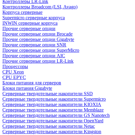
Контроллеры LR-Link
Контроллеры Broadcom (LSI, Avago)
Корпуса серверные
Supermicro серверные корпуса
INWIN серверные корпуса
Прочие серверные опции
Прочие серверные опции Brocade
Прочие серверные опции Gigabyte
Прочие серверные опции SNR
Прочие серверные опции SuperMicro
Прочие серверные опции AIC
Прочие серверные опции LR-Link
Процессоры
CPU Xeon
CPU EPYC
Блоки питания для серверов
Блоки питания Gigabyte
Серверные твердотельные накопители SSD
Cерверные твердотельные накопители Supermicro
Cерверные твердотельные накопители KIOXIA
Cерверные твердотельные накопители Memblaze
Cерверные твердотельные накопители GS Nanotech
Серверные твердотельные накопители OpenYard
Серверные твердотельные накопители Netac
Cерверные твердотельные накопители Kingston