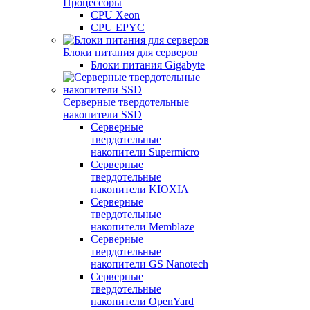
Процессоры
CPU Xeon
CPU EPYC
Блоки питания для серверов
Блоки питания Gigabyte
Серверные твердотельные
накопители SSD
Cерверные
твердотельные
накопители Supermicro
Cерверные
твердотельные
накопители KIOXIA
Cерверные
твердотельные
накопители Memblaze
Cерверные
твердотельные
накопители GS Nanotech
Серверные
твердотельные
накопители OpenYard