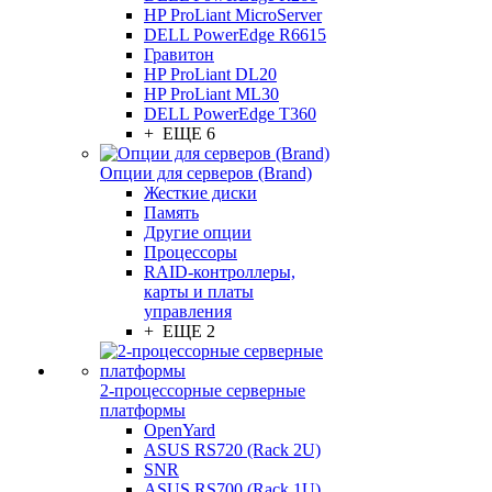
HP ProLiant MicroServer
DELL PowerEdge R6615
Гравитон
HP ProLiant DL20
HP ProLiant ML30
DELL PowerEdge T360
+ ЕЩЕ 6
Опции для серверов (Brand)
Жесткие диски
Память
Другие опции
Процессоры
RAID-контроллеры,
карты и платы
управления
+ ЕЩЕ 2
2-процессорные серверные
платформы
OpenYard
ASUS RS720 (Rack 2U)
SNR
ASUS RS700 (Rack 1U)