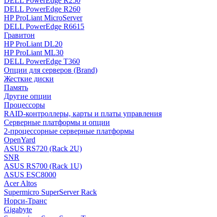
DELL PowerEdge R250
DELL PowerEdge R260
HP ProLiant MicroServer
DELL PowerEdge R6615
Гравитон
HP ProLiant DL20
HP ProLiant ML30
DELL PowerEdge T360
Опции для серверов (Brand)
Жесткие диски
Память
Другие опции
Процессоры
RAID-контроллеры, карты и платы управления
Серверные платформы и опции
2-процессорные серверные платформы
OpenYard
ASUS RS720 (Rack 2U)
SNR
ASUS RS700 (Rack 1U)
ASUS ESC8000
Acer Altos
Supermicro SuperServer Rack
Норси-Транс
Gigabyte