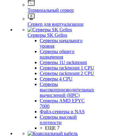
Терминальный сервер
Сервер для виртуализации
Серверы SK Gelios
Серверы начального
уровня
Серверы общего
назначения
Серверы 1U rackmount
Серверы rackmount 1 CPU
Серверы rackmount 2 CPU
Серверы 4 CPU
Серверы
высокопроизводительных
вычислений (HPC)
Серверы AMD EPYC
7000
Файл-серверы и NAS
Серверы высокой
плотности
+ ЕЩЕ 7