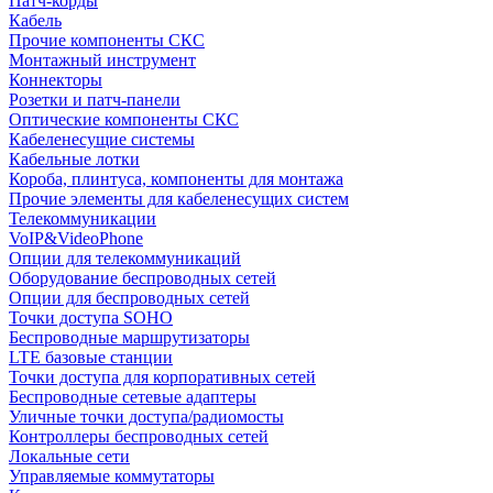
Патч-корды
Кабель
Прочие компоненты СКС
Монтажный инструмент
Коннекторы
Розетки и патч-панели
Оптические компоненты СКС
Кабеленесущие системы
Кабельные лотки
Короба, плинтуса, компоненты для монтажа
Прочие элементы для кабеленесущих систем
Телекоммуникации
VoIP&VideoPhone
Опции для телекоммуникаций
Оборудование беспроводных сетей
Опции для беспроводных сетей
Точки доступа SOHO
Беспроводные маршрутизаторы
LTE базовые станции
Точки доступа для корпоративных сетей
Беспроводные сетевые адаптеры
Уличные точки доступа/радиомосты
Контроллеры беспроводных сетей
Локальные сети
Управляемые коммутаторы