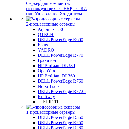
Сервер для компаний,
использующих 1C:ERP, 1С:КА
или Управление Холдингом
2-процессорные серверы
Aquarius T50
QTECH
DELL PowerEdge R660
Fplus
YADRO
DELL PowerEdge R770
Гравитон
HP ProLiant DL380
OpenYard
HP ProLiant DL360
DELL PowerEdge R760
Norsi-Trans
DELL PowerEdge R7725
Kraftway
+ ЕЩЕ 11
1-процессорные серверы
DELL PowerEdge R360
DELL PowerEdge R250
DELL PowerEdge R260