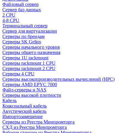
Файловый сервер
Сервер баз данных
2 CPU
4-8 CPU
Терминальный сервер
Сервер для виртуализации
Серверы по брендам
Серверы SK Gelios
Серверы начального уровня
Серверы общего назначения
Серверы 1U rackmount
Серверы rackmount 1 CPU
Серверы rackmount 2 CPU
Серверы 4 CPU
Серверы высокопроизводительных вычислений (HPC)
Серверы AMD EPYC 7000
Файл-серверы и NAS
Серверы высокой плотности
Кабель
Коаксиальный кабель
Акустический кабель
Импортозамещение
Серверы из Реестра Минпромторга
СХД из Реестра Минпромторга
Рабочие станции из Реестра Минпромторга