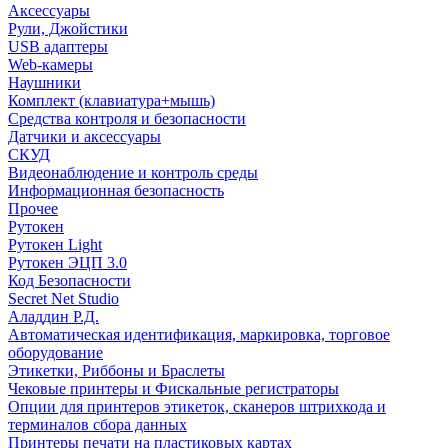
Аксессуары
Рули, Джойстики
USB адаптеры
Web-камеры
Наушники
Комплект (клавиатура+мышь)
Средства контроля и безопасности
Датчики и аксессуары
СКУД
Видеонаблюдение и контроль среды
Информационная безопасность
Прочее
Рутокен
Рутокен Light
Рутокен ЭЦП 3.0
Код Безопасности
Secret Net Studio
Аладдин Р.Д.
Автоматическая идентификация, маркировка, торговое
оборудование
Этикетки, Риббоны и Браслеты
Чековые принтеры и Фискальные регистраторы
Опции для принтеров этикеток, сканеров штрихкода и
терминалов сбора данных
Принтеры печати на пластиковых картах