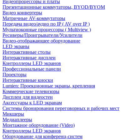
Видеопроцессоры и платы
Презентационные коммутаторы, BYOD/BYOM
Видео конвертеры
Матричные AV-коммутаторы
Передача видео/аудио по IP ( AV over IP )
Мультиоконные процессоры ( Multiview )
Ресиверы/Проигрыватели/Усилители
Видео-отображающее оборудование
LED экраны
Интерактивные столы
Интерактивные дисплеи
Контроллеры LED экранов
Профессиональные панели
Проекторы
Интерактивные киоски
Lumien: Проекционные экраны, крепления
Коммерческие телевизоры
Дисплеи для видеостен
Аксессуары к LED экранам
Системы бронирования переговорных и рабочих мест
Микшеры
Медиаплееры
Монтажное оборудование (Video)
Контроллеры LED экранов
Оборудование для конференц-систем