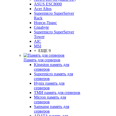
ASUS ESC8000
Acer Altos
Supermicro SuperServer
Rack
Норси-Транс
Gigabyte
Supermicro SuperServer
Tower
AIC
MSI
+ ЕЩЕ 9
Память для серверов
Kingston память для
серверов
Supermicro память для
серверов
Hynix память для
серверов
ТМИ память для серверов
Micron память для
серверов
Samsung память для
серверов
ADATA память для