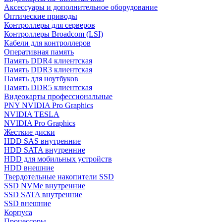
Аксессуары и дополнительное оборудование
Оптические приводы
Контроллеры для серверов
Контроллеры Broadcom (LSI)
Кабели для контроллеров
Оперативная память
Память DDR4 клиентская
Память DDR3 клиентская
Память для ноутбуков
Память DDR5 клиентская
Видеокарты профессиональные
PNY NVIDIA Pro Graphics
NVIDIA TESLA
NVIDIA Pro Graphics
Жесткие диски
HDD SAS внутренние
HDD SATA внутренние
HDD для мобильных устройств
HDD внешние
Твердотельные накопители SSD
SSD NVMe внутренние
SSD SATA внутренние
SSD внешние
Корпуса
Процессоры