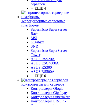
серверов
+ ЕЩЕ 4
1-процессорные серверные
платформы
Supermicro SuperServer
Rack
MSI
Gigabyte
SNR
Supermicro SuperServer
Tower
ASUS RS520A
ASUS ESC4000A
ASUS RS300
ASUS RS500A
+ ЕЩЕ 6
Контроллеры для серверов
Контроллеры Qlogic
Контроллеры Gigabyte
Контроллеры Supermicro
Контроллеры LR-Link