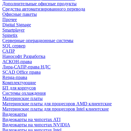
Дополнительные офисные продукты
Средства автоматизированного перевода
Офисные пакеты
Прочее
Digital Signage
Smartplayer
Spinetix
Серверные операционные системы
SQL сервер
САПР
Нанософт Разработка
АСКОН-права
Лира-САПР-права НДС
SCAD Office права
Renga-права
Комплектующие
БП для корпусов
Системы охлаждения
Материнские платы
Материнские платы для процесоров AMD клиентские
Материнские платы для процесоров Intel клиентские
Видеокарты
Видеокарты на чипсетах ATI
Видеокарты на чипсетах NVIDIA
Видеокарты на чипсетах Intel