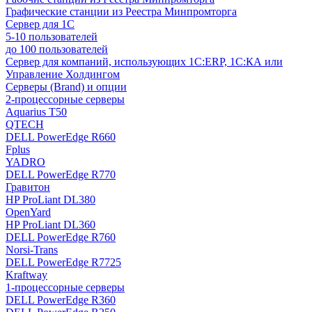
Графические станции из Реестра Минпромторга
Сервер для 1С
5-10 пользователей
до 100 пользователей
Сервер для компаний, использующих 1C:ERP, 1С:КА или
Управление Холдингом
Серверы (Brand) и опции
2-процессорные серверы
Aquarius T50
QTECH
DELL PowerEdge R660
Fplus
YADRO
DELL PowerEdge R770
Гравитон
HP ProLiant DL380
OpenYard
HP ProLiant DL360
DELL PowerEdge R760
Norsi-Trans
DELL PowerEdge R7725
Kraftway
1-процессорные серверы
DELL PowerEdge R360