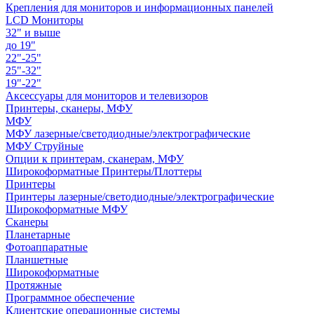
Крепления для мониторов и информационных панелей
LCD Мониторы
32" и выше
до 19"
22"-25"
25"-32"
19"-22"
Аксессуары для мониторов и телевизоров
Принтеры, сканеры, МФУ
МФУ
МФУ лазерные/светодиодные/электрографические
МФУ Струйные
Опции к принтерам, сканерам, МФУ
Широкоформатные Принтеры/Плоттеры
Принтеры
Принтеры лазерные/светодиодные/электрографические
Широкоформатные МФУ
Сканеры
Планетарные
Фотоаппаратные
Планшетные
Широкоформатные
Протяжные
Программное обеспечение
Клиентские операционные системы