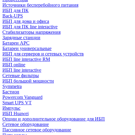
Источники бесперебойного питания
ИБП для ПК
Back-UPS
ИБП для дома и офиса
ИБП для ПК linе interactive
Стабилизаторы напряжения
Зарядные станции
Батареи APC
Батареи универсальные
ИБП для серверов и сетевых устройств
ИБП line interactive RM
ИБП online
ИБП linе interactive
Сетевые фильтры
ИБП большой мощности
Symmetra
Бастион
Powercom Vanguard
Smart UPS VT
Импульс
ИБП Huawei
Опции и дополнительное оборудование для ИБП
Сетевое оборудование
Пассивное сетевое оборудование