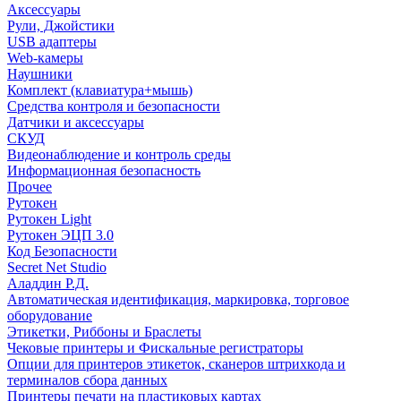
Аксессуары
Рули, Джойстики
USB адаптеры
Web-камеры
Наушники
Комплект (клавиатура+мышь)
Средства контроля и безопасности
Датчики и аксессуары
СКУД
Видеонаблюдение и контроль среды
Информационная безопасность
Прочее
Рутокен
Рутокен Light
Рутокен ЭЦП 3.0
Код Безопасности
Secret Net Studio
Аладдин Р.Д.
Автоматическая идентификация, маркировка, торговое
оборудование
Этикетки, Риббоны и Браслеты
Чековые принтеры и Фискальные регистраторы
Опции для принтеров этикеток, сканеров штрихкода и
терминалов сбора данных
Принтеры печати на пластиковых картах