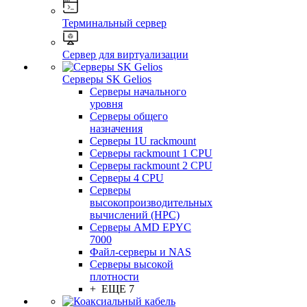
Терминальный сервер
Сервер для виртуализации
Серверы SK Gelios
Серверы начального
уровня
Серверы общего
назначения
Серверы 1U rackmount
Серверы rackmount 1 CPU
Серверы rackmount 2 CPU
Серверы 4 CPU
Серверы
высокопроизводительных
вычислений (HPC)
Серверы AMD EPYC
7000
Файл-серверы и NAS
Серверы высокой
плотности
+ ЕЩЕ 7