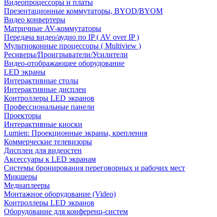
Видеопроцессоры и платы
Презентационные коммутаторы, BYOD/BYOM
Видео конвертеры
Матричные AV-коммутаторы
Передача видео/аудио по IP ( AV over IP )
Мультиоконные процессоры ( Multiview )
Ресиверы/Проигрыватели/Усилители
Видео-отображающее оборудование
LED экраны
Интерактивные столы
Интерактивные дисплеи
Контроллеры LED экранов
Профессиональные панели
Проекторы
Интерактивные киоски
Lumien: Проекционные экраны, крепления
Коммерческие телевизоры
Дисплеи для видеостен
Аксессуары к LED экранам
Системы бронирования переговорных и рабочих мест
Микшеры
Медиаплееры
Монтажное оборудование (Video)
Контроллеры LED экранов
Оборудование для конференц-систем