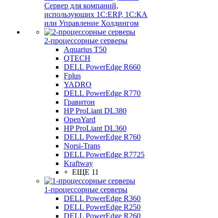
Сервер для компаний,
использующих 1C:ERP, 1С:КА
или Управление Холдингом
2-процессорные серверы
Aquarius T50
QTECH
DELL PowerEdge R660
Fplus
YADRO
DELL PowerEdge R770
Гравитон
HP ProLiant DL380
OpenYard
HP ProLiant DL360
DELL PowerEdge R760
Norsi-Trans
DELL PowerEdge R7725
Kraftway
+ ЕЩЕ 11
1-процессорные серверы
DELL PowerEdge R360
DELL PowerEdge R250
DELL PowerEdge R260