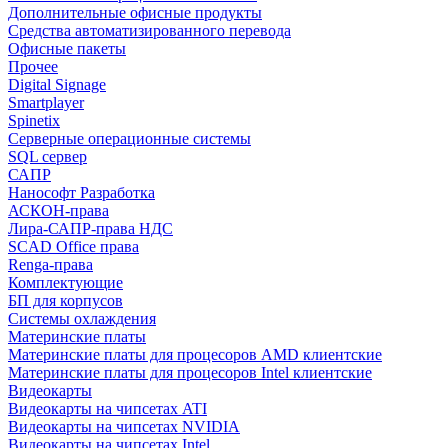
Дополнительные офисные продукты
Средства автоматизированного перевода
Офисные пакеты
Прочее
Digital Signage
Smartplayer
Spinetix
Серверные операционные системы
SQL сервер
САПР
Нанософт Разработка
АСКОН-права
Лира-САПР-права НДС
SCAD Office права
Renga-права
Комплектующие
БП для корпусов
Системы охлаждения
Материнские платы
Материнские платы для процесоров AMD клиентские
Материнские платы для процесоров Intel клиентские
Видеокарты
Видеокарты на чипсетах ATI
Видеокарты на чипсетах NVIDIA
Видеокарты на чипсетах Intel