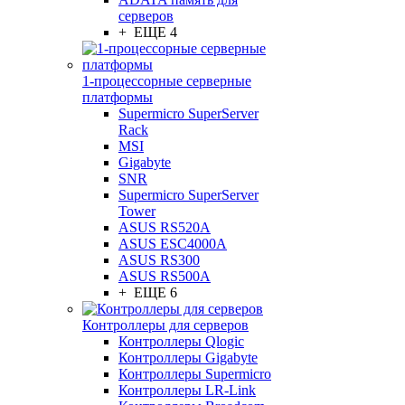
серверов
+ ЕЩЕ 4
1-процессорные серверные
платформы
Supermicro SuperServer
Rack
MSI
Gigabyte
SNR
Supermicro SuperServer
Tower
ASUS RS520A
ASUS ESC4000A
ASUS RS300
ASUS RS500A
+ ЕЩЕ 6
Контроллеры для серверов
Контроллеры Qlogic
Контроллеры Gigabyte
Контроллеры Supermicro
Контроллеры LR-Link