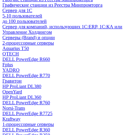
Графические станции из Реестра Минпромторга
Сервер для 1С
5-10 пользователей
до 100 пользователей
Сервер для компаний, использующих 1C:ERP, 1С:КА или
Управление Холдингом
Серверы (Brand) и опции
2-процессорные серверы
Aquarius T50
QTECH
DELL PowerEdge R660
Fplus
YADRO
DELL PowerEdge R770
Гравитон
HP ProLiant DL380
OpenYard
HP ProLiant DL360
DELL PowerEdge R760
Norsi-Trans
DELL PowerEdge R7725
Kraftway
1-процессорные серверы
DELL PowerEdge R360