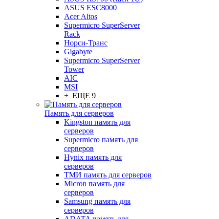
ASUS ESC8000
Acer Altos
Supermicro SuperServer
Rack
Норси-Транс
Gigabyte
Supermicro SuperServer
Tower
AIC
MSI
+ ЕЩЕ 9
Память для серверов
Kingston память для
серверов
Supermicro память для
серверов
Hynix память для
серверов
ТМИ память для серверов
Micron память для
серверов
Samsung память для
серверов
ADATA память для