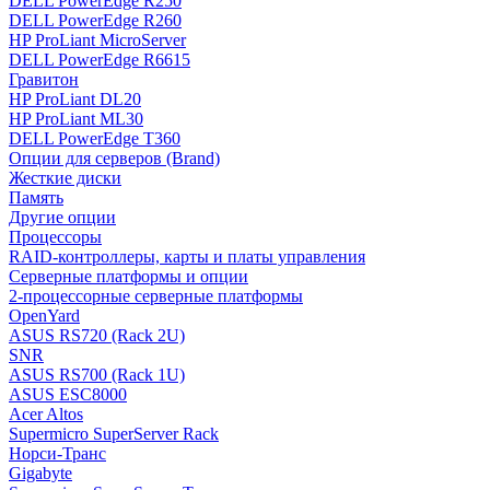
DELL PowerEdge R250
DELL PowerEdge R260
HP ProLiant MicroServer
DELL PowerEdge R6615
Гравитон
HP ProLiant DL20
HP ProLiant ML30
DELL PowerEdge T360
Опции для серверов (Brand)
Жесткие диски
Память
Другие опции
Процессоры
RAID-контроллеры, карты и платы управления
Серверные платформы и опции
2-процессорные серверные платформы
OpenYard
ASUS RS720 (Rack 2U)
SNR
ASUS RS700 (Rack 1U)
ASUS ESC8000
Acer Altos
Supermicro SuperServer Rack
Норси-Транс
Gigabyte