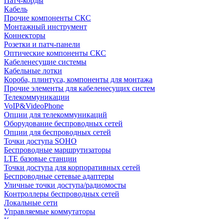
Патч-корды
Кабель
Прочие компоненты СКС
Монтажный инструмент
Коннекторы
Розетки и патч-панели
Оптические компоненты СКС
Кабеленесущие системы
Кабельные лотки
Короба, плинтуса, компоненты для монтажа
Прочие элементы для кабеленесущих систем
Телекоммуникации
VoIP&VideoPhone
Опции для телекоммуникаций
Оборудование беспроводных сетей
Опции для беспроводных сетей
Точки доступа SOHO
Беспроводные маршрутизаторы
LTE базовые станции
Точки доступа для корпоративных сетей
Беспроводные сетевые адаптеры
Уличные точки доступа/радиомосты
Контроллеры беспроводных сетей
Локальные сети
Управляемые коммутаторы