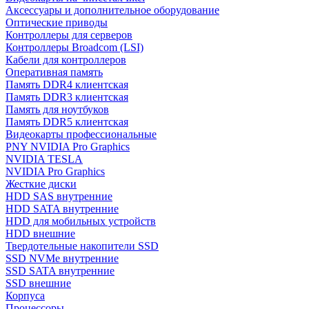
Аксессуары и дополнительное оборудование
Оптические приводы
Контроллеры для серверов
Контроллеры Broadcom (LSI)
Кабели для контроллеров
Оперативная память
Память DDR4 клиентская
Память DDR3 клиентская
Память для ноутбуков
Память DDR5 клиентская
Видеокарты профессиональные
PNY NVIDIA Pro Graphics
NVIDIA TESLA
NVIDIA Pro Graphics
Жесткие диски
HDD SAS внутренние
HDD SATA внутренние
HDD для мобильных устройств
HDD внешние
Твердотельные накопители SSD
SSD NVMe внутренние
SSD SATA внутренние
SSD внешние
Корпуса
Процессоры