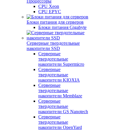
Процессоры
CPU Xeon
CPU EPYC
Блоки питания для серверов
Блоки питания Gigabyte
Серверные твердотельные
накопители SSD
Cерверные
твердотельные
накопители Supermicro
Cерверные
твердотельные
накопители KIOXIA
Cерверные
твердотельные
накопители Memblaze
Cерверные
твердотельные
накопители GS Nanotech
Серверные
твердотельные
накопители OpenYard