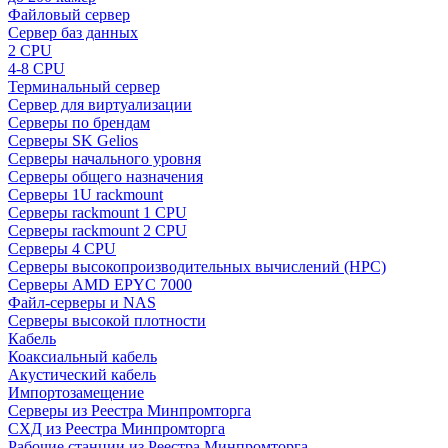
Файловый сервер
Сервер баз данных
2 CPU
4-8 CPU
Терминальный сервер
Сервер для виртуализации
Серверы по брендам
Серверы SK Gelios
Серверы начального уровня
Серверы общего назначения
Серверы 1U rackmount
Серверы rackmount 1 CPU
Серверы rackmount 2 CPU
Серверы 4 CPU
Серверы высокопроизводительных вычислений (HPC)
Серверы AMD EPYC 7000
Файл-серверы и NAS
Серверы высокой плотности
Кабель
Коаксиальный кабель
Акустический кабель
Импортозамещение
Серверы из Реестра Минпромторга
СХД из Реестра Минпромторга
Рабочие станции из Реестра Минпромторга