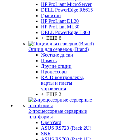
HP ProLiant MicroServer
DELL PowerEdge R6615
Гравитон
HP ProLiant DL20
HP ProLiant ML30
DELL PowerEdge T360
+ ЕЩЕ 6
Опции для серверов (Brand)
Жесткие диски
Память
Другие опции
Процессоры
RAID-контроллеры,
карты и платы
управления
+ ЕЩЕ 2
2-процессорные серверные
платформы
OpenYard
ASUS RS720 (Rack 2U)
SNR
ASUS RS700 (Rack 1U)