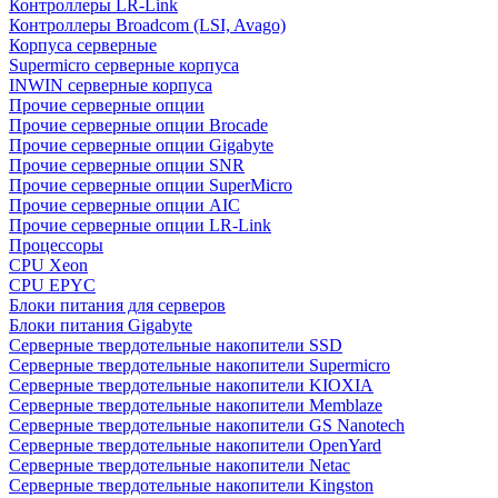
Контроллеры LR-Link
Контроллеры Broadcom (LSI, Avago)
Корпуса серверные
Supermicro серверные корпуса
INWIN серверные корпуса
Прочие серверные опции
Прочие серверные опции Brocade
Прочие серверные опции Gigabyte
Прочие серверные опции SNR
Прочие серверные опции SuperMicro
Прочие серверные опции AIC
Прочие серверные опции LR-Link
Процессоры
CPU Xeon
CPU EPYC
Блоки питания для серверов
Блоки питания Gigabyte
Серверные твердотельные накопители SSD
Cерверные твердотельные накопители Supermicro
Cерверные твердотельные накопители KIOXIA
Cерверные твердотельные накопители Memblaze
Cерверные твердотельные накопители GS Nanotech
Серверные твердотельные накопители OpenYard
Серверные твердотельные накопители Netac
Cерверные твердотельные накопители Kingston