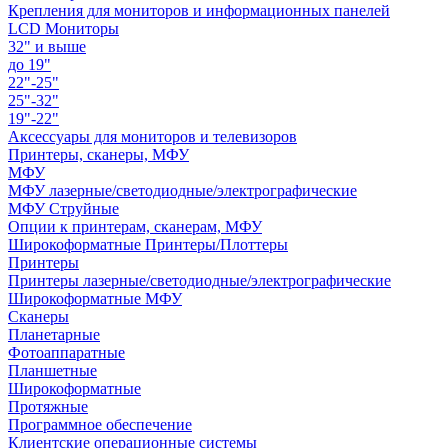
Крепления для мониторов и информационных панелей
LCD Мониторы
32" и выше
до 19"
22"-25"
25"-32"
19"-22"
Аксессуары для мониторов и телевизоров
Принтеры, сканеры, МФУ
МФУ
МФУ лазерные/светодиодные/электрографические
МФУ Струйные
Опции к принтерам, сканерам, МФУ
Широкоформатные Принтеры/Плоттеры
Принтеры
Принтеры лазерные/светодиодные/электрографические
Широкоформатные МФУ
Сканеры
Планетарные
Фотоаппаратные
Планшетные
Широкоформатные
Протяжные
Программное обеспечение
Клиентские операционные системы