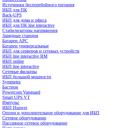
Источники бесперебойного питания
ИБП для ПК
Back-UPS
ИБП для дома и офиса
ИБП для ПК linе interactive
Стабилизаторы напряжения
Зарядные станции
Батареи APC
Батареи универсальные
ИБП для серверов и сетевых устройств
ИБП line interactive RM
ИБП online
ИБП linе interactive
Сетевые фильтры
ИБП большой мощности
Symmetra
Бастион
Powercom Vanguard
Smart UPS VT
Импульс
ИБП Huawei
Опции и дополнительное оборудование для ИБП
Сетевое оборудование
Пассивное сетевое оборудование