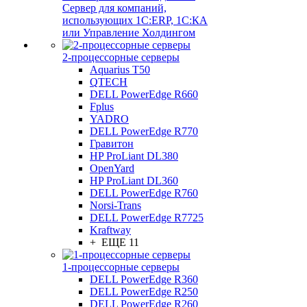
Сервер для компаний,
использующих 1C:ERP, 1С:КА
или Управление Холдингом
2-процессорные серверы
Aquarius T50
QTECH
DELL PowerEdge R660
Fplus
YADRO
DELL PowerEdge R770
Гравитон
HP ProLiant DL380
OpenYard
HP ProLiant DL360
DELL PowerEdge R760
Norsi-Trans
DELL PowerEdge R7725
Kraftway
+ ЕЩЕ 11
1-процессорные серверы
DELL PowerEdge R360
DELL PowerEdge R250
DELL PowerEdge R260