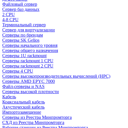
Файловый сервер
Сервер баз данных
2 CPU
4-8 CPU
Терминальный сервер
Сервер для виртуализации
Серверы по брендам
Серверы SK Gelios
Серверы начального уровня
Серверы общего назначения
Серверы 1U rackmount
Серверы rackmount 1 CPU
Серверы rackmount 2 CPU
Серверы 4 CPU
Серверы высокопроизводительных вычислений (HPC)
Серверы AMD EPYC 7000
Файл-серверы и NAS
Серверы высокой плотности
Кабель
Коаксиальный кабель
Акустический кабель
Импортозамещение
Серверы из Реестра Минпромторга
СХД из Реестра Минпромторга
Рабочие станции из Реестра Минпромторга