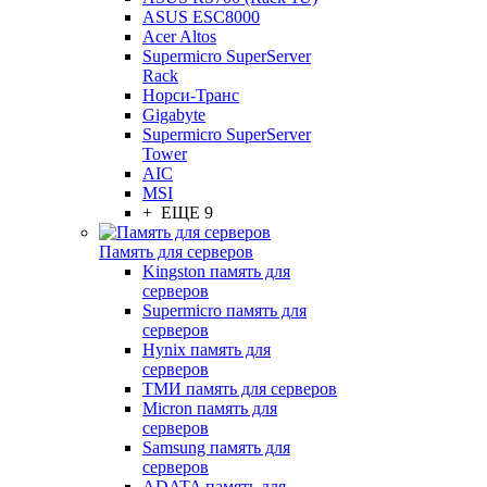
ASUS ESC8000
Acer Altos
Supermicro SuperServer
Rack
Норси-Транс
Gigabyte
Supermicro SuperServer
Tower
AIC
MSI
+ ЕЩЕ 9
Память для серверов
Kingston память для
серверов
Supermicro память для
серверов
Hynix память для
серверов
ТМИ память для серверов
Micron память для
серверов
Samsung память для
серверов
ADATA память для