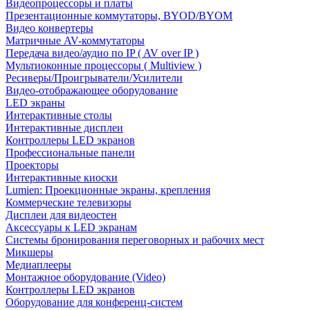
Видеопроцессоры и платы
Презентационные коммутаторы, BYOD/BYOM
Видео конвертеры
Матричные AV-коммутаторы
Передача видео/аудио по IP ( AV over IP )
Мультиоконные процессоры ( Multiview )
Ресиверы/Проигрыватели/Усилители
Видео-отображающее оборудование
LED экраны
Интерактивные столы
Интерактивные дисплеи
Контроллеры LED экранов
Профессиональные панели
Проекторы
Интерактивные киоски
Lumien: Проекционные экраны, крепления
Коммерческие телевизоры
Дисплеи для видеостен
Аксессуары к LED экранам
Системы бронирования переговорных и рабочих мест
Микшеры
Медиаплееры
Монтажное оборудование (Video)
Контроллеры LED экранов
Оборудование для конференц-систем