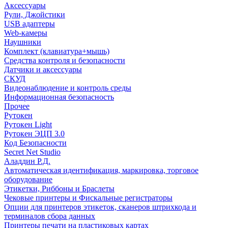
Аксессуары
Рули, Джойстики
USB адаптеры
Web-камеры
Наушники
Комплект (клавиатура+мышь)
Средства контроля и безопасности
Датчики и аксессуары
СКУД
Видеонаблюдение и контроль среды
Информационная безопасность
Прочее
Рутокен
Рутокен Light
Рутокен ЭЦП 3.0
Код Безопасности
Secret Net Studio
Аладдин Р.Д.
Автоматическая идентификация, маркировка, торговое
оборудование
Этикетки, Риббоны и Браслеты
Чековые принтеры и Фискальные регистраторы
Опции для принтеров этикеток, сканеров штрихкода и
терминалов сбора данных
Принтеры печати на пластиковых картах