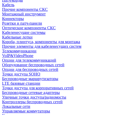
Патч-корды
Кабель
Прочие компоненты СКС
Монтажный инструмент
Коннекторы
Розетки и патч-панели
Оптические компоненты СКС
Кабеленесущие системы
Кабельные лотки
Короба, плинтуса, компоненты для монтажа
Прочие элементы для кабеленесущих систем
Телекоммуникации
VoIP&VideoPhone
Опции для телекоммуникаций
Оборудование беспроводных сетей
Опции для беспроводных сетей
Точки доступа SOHO
Беспроводные маршрутизаторы
LTE базовые станции
Точки доступа для корпоративных сетей
Беспроводные сетевые адаптеры
Уличные точки доступа/радиомосты
Контроллеры беспроводных сетей
Локальные сети
Управляемые коммутаторы