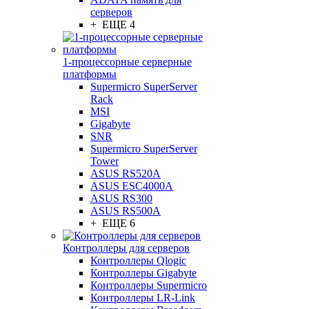
серверов
+ ЕЩЕ 4
1-процессорные серверные
платформы
Supermicro SuperServer
Rack
MSI
Gigabyte
SNR
Supermicro SuperServer
Tower
ASUS RS520A
ASUS ESC4000A
ASUS RS300
ASUS RS500A
+ ЕЩЕ 6
Контроллеры для серверов
Контроллеры Qlogic
Контроллеры Gigabyte
Контроллеры Supermicro
Контроллеры LR-Link