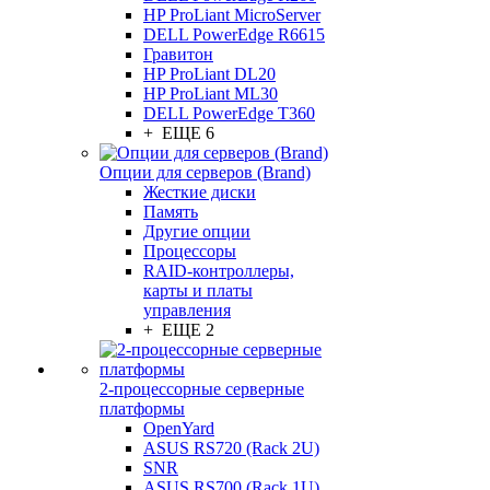
HP ProLiant MicroServer
DELL PowerEdge R6615
Гравитон
HP ProLiant DL20
HP ProLiant ML30
DELL PowerEdge T360
+ ЕЩЕ 6
Опции для серверов (Brand)
Жесткие диски
Память
Другие опции
Процессоры
RAID-контроллеры,
карты и платы
управления
+ ЕЩЕ 2
2-процессорные серверные
платформы
OpenYard
ASUS RS720 (Rack 2U)
SNR
ASUS RS700 (Rack 1U)