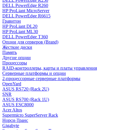
DELL PowerEdge R250
DELL PowerEdge R260
HP ProLiant MicroServer
DELL PowerEdge R6615
Гравитон
HP ProLiant DL20
HP ProLiant ML30
DELL PowerEdge T360
Опции для серверов (Brand)
Жесткие диски
Память
Другие опции
Процессоры
RAID-контроллеры, карты и платы управления
Серверные платформы и опции
2-процессорные серверные платформы
OpenYard
ASUS RS720 (Rack 2U)
SNR
ASUS RS700 (Rack 1U)
ASUS ESC8000
Acer Altos
Supermicro SuperServer Rack
Норси-Транс
Gigabyte