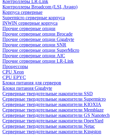
Контроллеры LR-Link
Контроллеры Broadcom (LSI, Avago)
Корпуса серверные
Supermicro серверные корпуса
INWIN серверные корпуса
Прочие серверные опции
Прочие серверные опции Brocade
Прочие серверные опции Gigabyte
Прочие серверные опции SNR
Прочие серверные опции SuperMicro
Прочие серверные опции AIC
Прочие серверные опции LR-Link
Процессоры
CPU Xeon
CPU EPYC
Блоки питания для серверов
Блоки питания Gigabyte
Серверные твердотельные накопители SSD
Cерверные твердотельные накопители Supermicro
Cерверные твердотельные накопители KIOXIA
Cерверные твердотельные накопители Memblaze
Cерверные твердотельные накопители GS Nanotech
Серверные твердотельные накопители OpenYard
Серверные твердотельные накопители Netac
Cерверные твердотельные накопители Kingston