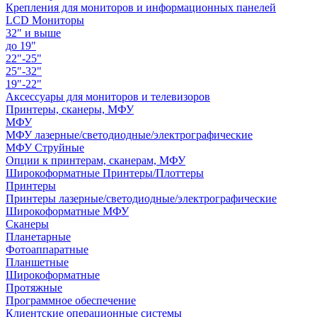
Крепления для мониторов и информационных панелей
LCD Мониторы
32" и выше
до 19"
22"-25"
25"-32"
19"-22"
Аксессуары для мониторов и телевизоров
Принтеры, сканеры, МФУ
МФУ
МФУ лазерные/светодиодные/электрографические
МФУ Струйные
Опции к принтерам, сканерам, МФУ
Широкоформатные Принтеры/Плоттеры
Принтеры
Принтеры лазерные/светодиодные/электрографические
Широкоформатные МФУ
Сканеры
Планетарные
Фотоаппаратные
Планшетные
Широкоформатные
Протяжные
Программное обеспечение
Клиентские операционные системы