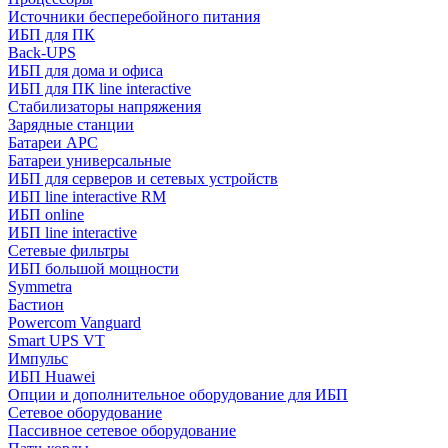
Источники бесперебойного питания
ИБП для ПК
Back-UPS
ИБП для дома и офиса
ИБП для ПК linе interactive
Стабилизаторы напряжения
Зарядные станции
Батареи APC
Батареи универсальные
ИБП для серверов и сетевых устройств
ИБП line interactive RM
ИБП online
ИБП linе interactive
Сетевые фильтры
ИБП большой мощности
Symmetra
Бастион
Powercom Vanguard
Smart UPS VT
Импульс
ИБП Huawei
Опции и дополнительное оборудование для ИБП
Сетевое оборудование
Пассивное сетевое оборудование