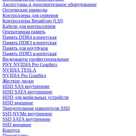
Аксессуары и дополнительное оборудование
Оптические приводы
Контроллеры для серверов
Контроллеры Broadcom (LSI)
Кабели для контроллеров
Оперативная память
Память DDR4 клиентская
Память DDR3 клиентская
Память для ноутбуков
Память DDR5 клиентская
Видеокарты профессиональные
PNY NVIDIA Pro Graphics
NVIDIA TESLA
NVIDIA Pro Graphics
Жесткие диски
HDD SAS внутренние
HDD SATA внутренние
HDD для мобильных устройств
HDD внешние
Твердотельные накопители SSD
SSD NVMe внутренние
SSD SATA внутренние
SSD внешние
Корпуса
Процессоры