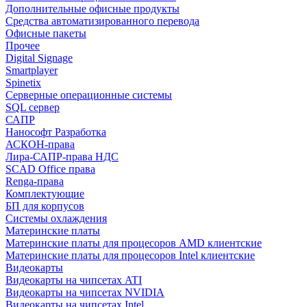
Дополнительные офисные продукты
Средства автоматизированного перевода
Офисные пакеты
Прочее
Digital Signage
Smartplayer
Spinetix
Серверные операционные системы
SQL сервер
САПР
Нанософт Разработка
АСКОН-права
Лира-САПР-права НДС
SCAD Office права
Renga-права
Комплектующие
БП для корпусов
Системы охлаждения
Материнские платы
Материнские платы для процесоров AMD клиентские
Материнские платы для процесоров Intel клиентские
Видеокарты
Видеокарты на чипсетах ATI
Видеокарты на чипсетах NVIDIA
Видеокарты на чипсетах Intel