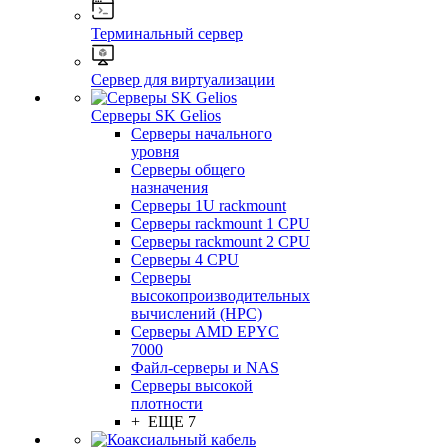
Терминальный сервер
Сервер для виртуализации
Серверы SK Gelios
Серверы начального
уровня
Серверы общего
назначения
Серверы 1U rackmount
Серверы rackmount 1 CPU
Серверы rackmount 2 CPU
Серверы 4 CPU
Серверы
высокопроизводительных
вычислений (HPC)
Серверы AMD EPYC
7000
Файл-серверы и NAS
Серверы высокой
плотности
+ ЕЩЕ 7