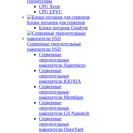
Процессоры
CPU Xeon
CPU EPYC
Блоки питания для серверов
Блоки питания Gigabyte
Серверные твердотельные
накопители SSD
Cерверные
твердотельные
накопители Supermicro
Cерверные
твердотельные
накопители KIOXIA
Cерверные
твердотельные
накопители Memblaze
Cерверные
твердотельные
накопители GS Nanotech
Серверные
твердотельные
накопители OpenYard