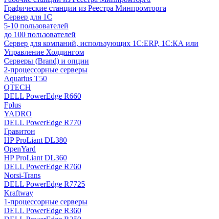
Графические станции из Реестра Минпромторга
Сервер для 1С
5-10 пользователей
до 100 пользователей
Сервер для компаний, использующих 1C:ERP, 1С:КА или
Управление Холдингом
Серверы (Brand) и опции
2-процессорные серверы
Aquarius T50
QTECH
DELL PowerEdge R660
Fplus
YADRO
DELL PowerEdge R770
Гравитон
HP ProLiant DL380
OpenYard
HP ProLiant DL360
DELL PowerEdge R760
Norsi-Trans
DELL PowerEdge R7725
Kraftway
1-процессорные серверы
DELL PowerEdge R360