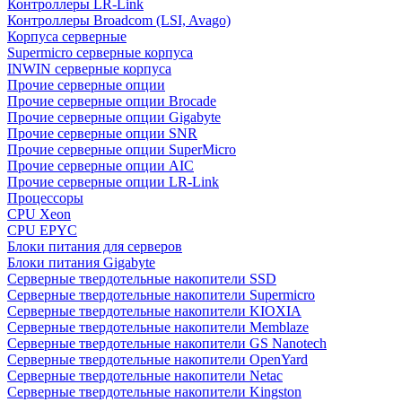
Контроллеры LR-Link
Контроллеры Broadcom (LSI, Avago)
Корпуса серверные
Supermicro серверные корпуса
INWIN серверные корпуса
Прочие серверные опции
Прочие серверные опции Brocade
Прочие серверные опции Gigabyte
Прочие серверные опции SNR
Прочие серверные опции SuperMicro
Прочие серверные опции AIC
Прочие серверные опции LR-Link
Процессоры
CPU Xeon
CPU EPYC
Блоки питания для серверов
Блоки питания Gigabyte
Серверные твердотельные накопители SSD
Cерверные твердотельные накопители Supermicro
Cерверные твердотельные накопители KIOXIA
Cерверные твердотельные накопители Memblaze
Cерверные твердотельные накопители GS Nanotech
Серверные твердотельные накопители OpenYard
Серверные твердотельные накопители Netac
Cерверные твердотельные накопители Kingston