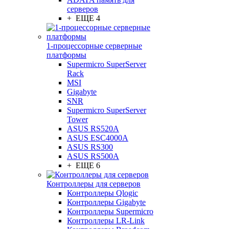
серверов
+ ЕЩЕ 4
1-процессорные серверные
платформы
Supermicro SuperServer
Rack
MSI
Gigabyte
SNR
Supermicro SuperServer
Tower
ASUS RS520A
ASUS ESC4000A
ASUS RS300
ASUS RS500A
+ ЕЩЕ 6
Контроллеры для серверов
Контроллеры Qlogic
Контроллеры Gigabyte
Контроллеры Supermicro
Контроллеры LR-Link