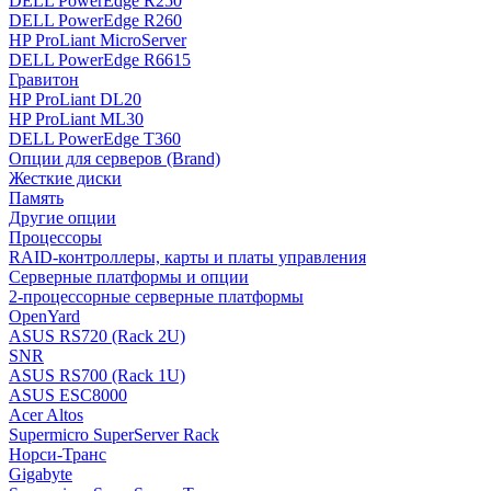
DELL PowerEdge R250
DELL PowerEdge R260
HP ProLiant MicroServer
DELL PowerEdge R6615
Гравитон
HP ProLiant DL20
HP ProLiant ML30
DELL PowerEdge T360
Опции для серверов (Brand)
Жесткие диски
Память
Другие опции
Процессоры
RAID-контроллеры, карты и платы управления
Серверные платформы и опции
2-процессорные серверные платформы
OpenYard
ASUS RS720 (Rack 2U)
SNR
ASUS RS700 (Rack 1U)
ASUS ESC8000
Acer Altos
Supermicro SuperServer Rack
Норси-Транс
Gigabyte