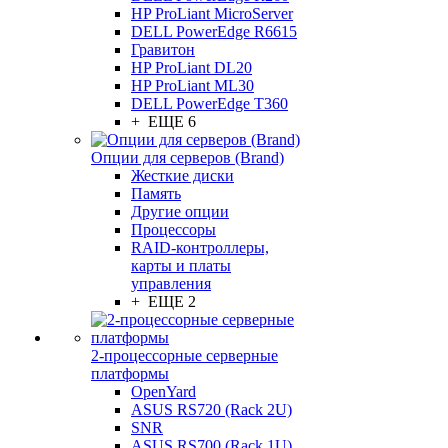
HP ProLiant MicroServer
DELL PowerEdge R6615
Гравитон
HP ProLiant DL20
HP ProLiant ML30
DELL PowerEdge T360
+ ЕЩЕ 6
Опции для серверов (Brand)
Жесткие диски
Память
Другие опции
Процессоры
RAID-контроллеры,
карты и платы
управления
+ ЕЩЕ 2
2-процессорные серверные
платформы
OpenYard
ASUS RS720 (Rack 2U)
SNR
ASUS RS700 (Rack 1U)