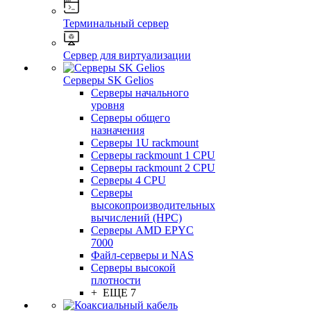
Терминальный сервер
Сервер для виртуализации
Серверы SK Gelios
Серверы начального
уровня
Серверы общего
назначения
Серверы 1U rackmount
Серверы rackmount 1 CPU
Серверы rackmount 2 CPU
Серверы 4 CPU
Серверы
высокопроизводительных
вычислений (HPC)
Серверы AMD EPYC
7000
Файл-серверы и NAS
Серверы высокой
плотности
+ ЕЩЕ 7