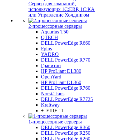
Сервер для компаний,
использующих 1C:ERP, 1С:КА
или Управление Холдингом
2-процессорные серверы
Aquarius T50
QTECH
DELL PowerEdge R660
Fplus
YADRO
DELL PowerEdge R770
Гравитон
HP ProLiant DL380
OpenYard
HP ProLiant DL360
DELL PowerEdge R760
Norsi-Trans
DELL PowerEdge R7725
Kraftway
+ ЕЩЕ 11
1-процессорные серверы
DELL PowerEdge R360
DELL PowerEdge R250
DELL PowerEdge R260