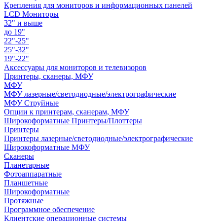
Крепления для мониторов и информационных панелей
LCD Мониторы
32" и выше
до 19"
22"-25"
25"-32"
19"-22"
Аксессуары для мониторов и телевизоров
Принтеры, сканеры, МФУ
МФУ
МФУ лазерные/светодиодные/электрографические
МФУ Струйные
Опции к принтерам, сканерам, МФУ
Широкоформатные Принтеры/Плоттеры
Принтеры
Принтеры лазерные/светодиодные/электрографические
Широкоформатные МФУ
Сканеры
Планетарные
Фотоаппаратные
Планшетные
Широкоформатные
Протяжные
Программное обеспечение
Клиентские операционные системы