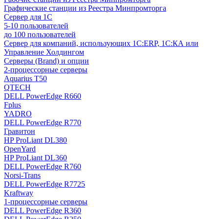
Графические станции из Реестра Минпромторга
Сервер для 1С
5-10 пользователей
до 100 пользователей
Сервер для компаний, использующих 1C:ERP, 1С:КА или
Управление Холдингом
Серверы (Brand) и опции
2-процессорные серверы
Aquarius T50
QTECH
DELL PowerEdge R660
Fplus
YADRO
DELL PowerEdge R770
Гравитон
HP ProLiant DL380
OpenYard
HP ProLiant DL360
DELL PowerEdge R760
Norsi-Trans
DELL PowerEdge R7725
Kraftway
1-процессорные серверы
DELL PowerEdge R360