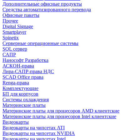
Дополнительные офисные продукты
Средства автоматизированного перевода
Офисные пакеты
Прочее
Digital Signage
Smartplayer
Spinetix
Серверные операционные системы
SQL сервер
САПР
Нанософт Разработка
АСКОН-права
Лира-САПР-права НДС
SCAD Office права
Renga-права
Комплектующие
БП для корпусов
Системы охлаждения
Материнские платы
Материнские платы для процесоров AMD клиентские
Материнские платы для процесоров Intel клиентские
Видеокарты
Видеокарты на чипсетах ATI
Видеокарты на чипсетах NVIDIA
Видеокарты на чипсетах Intel