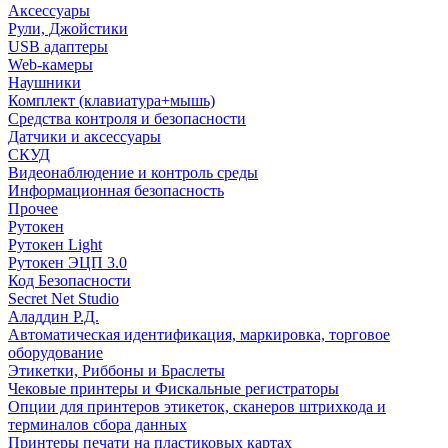
Аксессуары
Рули, Джойстики
USB адаптеры
Web-камеры
Наушники
Комплект (клавиатура+мышь)
Средства контроля и безопасности
Датчики и аксессуары
СКУД
Видеонаблюдение и контроль среды
Информационная безопасность
Прочее
Рутокен
Рутокен Light
Рутокен ЭЦП 3.0
Код Безопасности
Secret Net Studio
Аладдин Р.Д.
Автоматическая идентификация, маркировка, торговое
оборудование
Этикетки, Риббоны и Браслеты
Чековые принтеры и Фискальные регистраторы
Опции для принтеров этикеток, сканеров штрихкода и
терминалов сбора данных
Принтеры печати на пластиковых картах