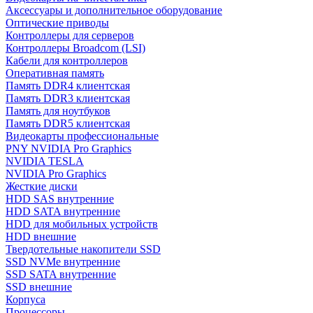
Аксессуары и дополнительное оборудование
Оптические приводы
Контроллеры для серверов
Контроллеры Broadcom (LSI)
Кабели для контроллеров
Оперативная память
Память DDR4 клиентская
Память DDR3 клиентская
Память для ноутбуков
Память DDR5 клиентская
Видеокарты профессиональные
PNY NVIDIA Pro Graphics
NVIDIA TESLA
NVIDIA Pro Graphics
Жесткие диски
HDD SAS внутренние
HDD SATA внутренние
HDD для мобильных устройств
HDD внешние
Твердотельные накопители SSD
SSD NVMe внутренние
SSD SATA внутренние
SSD внешние
Корпуса
Процессоры