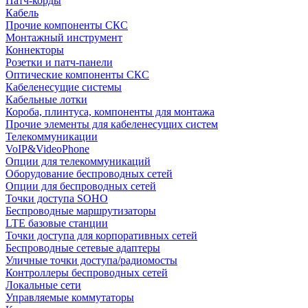
Патч-корды
Кабель
Прочие компоненты СКС
Монтажный инструмент
Коннекторы
Розетки и патч-панели
Оптические компоненты СКС
Кабеленесущие системы
Кабельные лотки
Короба, плинтуса, компоненты для монтажа
Прочие элементы для кабеленесущих систем
Телекоммуникации
VoIP&VideoPhone
Опции для телекоммуникаций
Оборудование беспроводных сетей
Опции для беспроводных сетей
Точки доступа SOHO
Беспроводные маршрутизаторы
LTE базовые станции
Точки доступа для корпоративных сетей
Беспроводные сетевые адаптеры
Уличные точки доступа/радиомосты
Контроллеры беспроводных сетей
Локальные сети
Управляемые коммутаторы