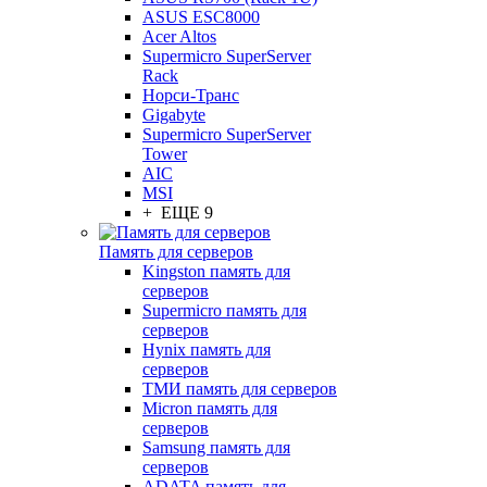
ASUS ESC8000
Acer Altos
Supermicro SuperServer
Rack
Норси-Транс
Gigabyte
Supermicro SuperServer
Tower
AIC
MSI
+ ЕЩЕ 9
Память для серверов
Kingston память для
серверов
Supermicro память для
серверов
Hynix память для
серверов
ТМИ память для серверов
Micron память для
серверов
Samsung память для
серверов
ADATA память для