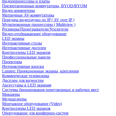
Видеопроцессоры и платы
Презентационные коммутаторы, BYOD/BYOM
Видео конвертеры
Матричные AV-коммутаторы
Передача видео/аудио по IP ( AV over IP )
Мультиоконные процессоры ( Multiview )
Ресиверы/Проигрыватели/Усилители
Видео-отображающее оборудование
LED экраны
Интерактивные столы
Интерактивные дисплеи
Контроллеры LED экранов
Профессиональные панели
Проекторы
Интерактивные киоски
Lumien: Проекционные экраны, крепления
Коммерческие телевизоры
Дисплеи для видеостен
Аксессуары к LED экранам
Системы бронирования переговорных и рабочих мест
Микшеры
Медиаплееры
Монтажное оборудование (Video)
Контроллеры LED экранов
Оборудование для конференц-систем