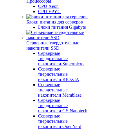
Процессоры
CPU Xeon
CPU EPYC
Блоки питания для серверов
Блоки питания Gigabyte
Серверные твердотельные
накопители SSD
Cерверные
твердотельные
накопители Supermicro
Cерверные
твердотельные
накопители KIOXIA
Cерверные
твердотельные
накопители Memblaze
Cерверные
твердотельные
накопители GS Nanotech
Серверные
твердотельные
накопители OpenYard