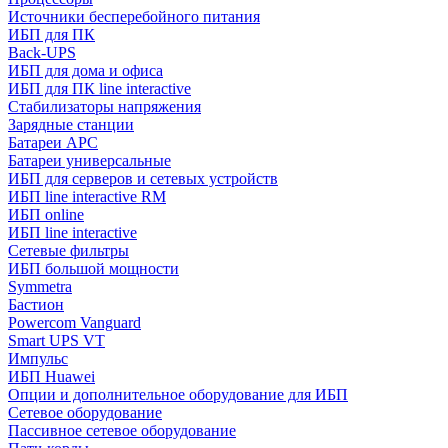
Источники бесперебойного питания
ИБП для ПК
Back-UPS
ИБП для дома и офиса
ИБП для ПК linе interactive
Стабилизаторы напряжения
Зарядные станции
Батареи APC
Батареи универсальные
ИБП для серверов и сетевых устройств
ИБП line interactive RM
ИБП online
ИБП linе interactive
Сетевые фильтры
ИБП большой мощности
Symmetra
Бастион
Powercom Vanguard
Smart UPS VT
Импульс
ИБП Huawei
Опции и дополнительное оборудование для ИБП
Сетевое оборудование
Пассивное сетевое оборудование