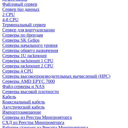
Файловый сервер
Сервер баз данных
2 CPU
4-8 CPU
Терминальный сервер
Сервер для виртуализации
Серверы по брендам
Серверы SK Gelios
Серверы начального уровня
Серверы общего назначения
Серверы 1U rackmount
Серверы rackmount 1 CPU
Серверы rackmount 2 CPU
Серверы 4 CPU
Серверы высокопроизводительных вычислений (HPC)
Серверы AMD EPYC 7000
Файл-серверы и NAS
Серверы высокой плотности
Кабель
Коаксиальный кабель
Акустический кабель
Импортозамещение
Серверы из Реестра Минпромторга
СХД из Реестра Минпромторга
Рабочие станции из Реестра Минпромторга