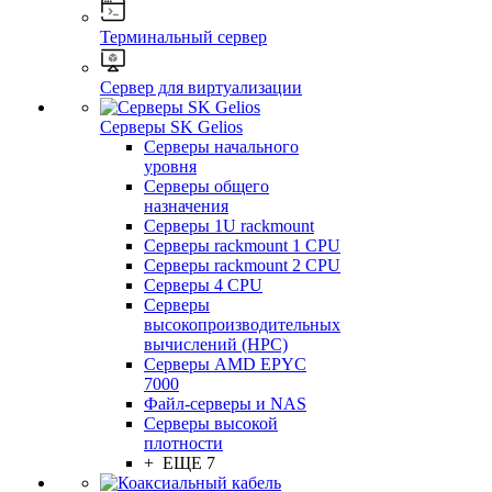
Терминальный сервер
Сервер для виртуализации
Серверы SK Gelios
Серверы начального
уровня
Серверы общего
назначения
Серверы 1U rackmount
Серверы rackmount 1 CPU
Серверы rackmount 2 CPU
Серверы 4 CPU
Серверы
высокопроизводительных
вычислений (HPC)
Серверы AMD EPYC
7000
Файл-серверы и NAS
Серверы высокой
плотности
+ ЕЩЕ 7