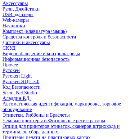
Аксессуары
Рули, Джойстики
USB адаптеры
Web-камеры
Наушники
Комплект (клавиатура+мышь)
Средства контроля и безопасности
Датчики и аксессуары
СКУД
Видеонаблюдение и контроль среды
Информационная безопасность
Прочее
Рутокен
Рутокен Light
Рутокен ЭЦП 3.0
Код Безопасности
Secret Net Studio
Аладдин Р.Д.
Автоматическая идентификация, маркировка, торговое
оборудование
Этикетки, Риббоны и Браслеты
Чековые принтеры и Фискальные регистраторы
Опции для принтеров этикеток, сканеров штрихкода и
терминалов сбора данных
Принтеры печати на пластиковых картах