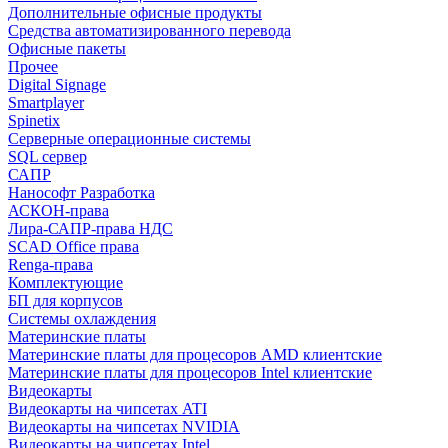
Дополнительные офисные продукты
Средства автоматизированного перевода
Офисные пакеты
Прочее
Digital Signage
Smartplayer
Spinetix
Серверные операционные системы
SQL сервер
САПР
Нанософт Разработка
АСКОН-права
Лира-САПР-права НДС
SCAD Office права
Renga-права
Комплектующие
БП для корпусов
Системы охлаждения
Материнские платы
Материнские платы для процесоров AMD клиентские
Материнские платы для процесоров Intel клиентские
Видеокарты
Видеокарты на чипсетах ATI
Видеокарты на чипсетах NVIDIA
Видеокарты на чипсетах Intel