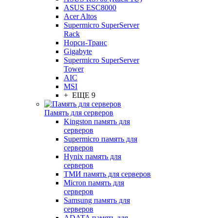
ASUS ESC8000
Acer Altos
Supermicro SuperServer
Rack
Норси-Транс
Gigabyte
Supermicro SuperServer
Tower
AIC
MSI
+ ЕЩЕ 9
Память для серверов
Kingston память для
серверов
Supermicro память для
серверов
Hynix память для
серверов
ТМИ память для серверов
Micron память для
серверов
Samsung память для
серверов
ADATA память для