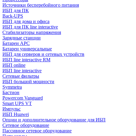
Источники бесперебойного питания
ИБП для ПК
Back-UPS
ИБП для дома и офиса
ИБП для ПК linе interactive
Стабилизаторы напряжения
Зарядные станции
Батареи APC
Батареи универсальные
ИБП для серверов и сетевых устройств
ИБП line interactive RM
ИБП online
ИБП linе interactive
Сетевые фильтры
ИБП большой мощности
Symmetra
Бастион
Powercom Vanguard
Smart UPS VT
Импульс
ИБП Huawei
Опции и дополнительное оборудование для ИБП
Сетевое оборудование
Пассивное сетевое оборудование