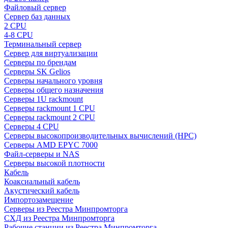
Файловый сервер
Сервер баз данных
2 CPU
4-8 CPU
Терминальный сервер
Сервер для виртуализации
Серверы по брендам
Серверы SK Gelios
Серверы начального уровня
Серверы общего назначения
Серверы 1U rackmount
Серверы rackmount 1 CPU
Серверы rackmount 2 CPU
Серверы 4 CPU
Серверы высокопроизводительных вычислений (HPC)
Серверы AMD EPYC 7000
Файл-серверы и NAS
Серверы высокой плотности
Кабель
Коаксиальный кабель
Акустический кабель
Импортозамещение
Серверы из Реестра Минпромторга
СХД из Реестра Минпромторга
Рабочие станции из Реестра Минпромторга