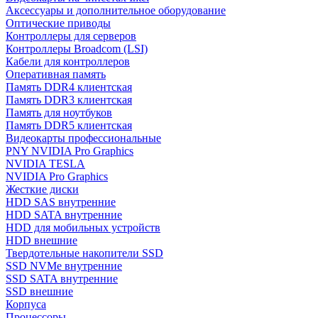
Аксессуары и дополнительное оборудование
Оптические приводы
Контроллеры для серверов
Контроллеры Broadcom (LSI)
Кабели для контроллеров
Оперативная память
Память DDR4 клиентская
Память DDR3 клиентская
Память для ноутбуков
Память DDR5 клиентская
Видеокарты профессиональные
PNY NVIDIA Pro Graphics
NVIDIA TESLA
NVIDIA Pro Graphics
Жесткие диски
HDD SAS внутренние
HDD SATA внутренние
HDD для мобильных устройств
HDD внешние
Твердотельные накопители SSD
SSD NVMe внутренние
SSD SATA внутренние
SSD внешние
Корпуса
Процессоры