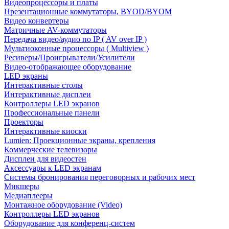
Видеопроцессоры и платы
Презентационные коммутаторы, BYOD/BYOM
Видео конвертеры
Матричные AV-коммутаторы
Передача видео/аудио по IP ( AV over IP )
Мультиоконные процессоры ( Multiview )
Ресиверы/Проигрыватели/Усилители
Видео-отображающее оборудование
LED экраны
Интерактивные столы
Интерактивные дисплеи
Контроллеры LED экранов
Профессиональные панели
Проекторы
Интерактивные киоски
Lumien: Проекционные экраны, крепления
Коммерческие телевизоры
Дисплеи для видеостен
Аксессуары к LED экранам
Системы бронирования переговорных и рабочих мест
Микшеры
Медиаплееры
Монтажное оборудование (Video)
Контроллеры LED экранов
Оборудование для конференц-систем