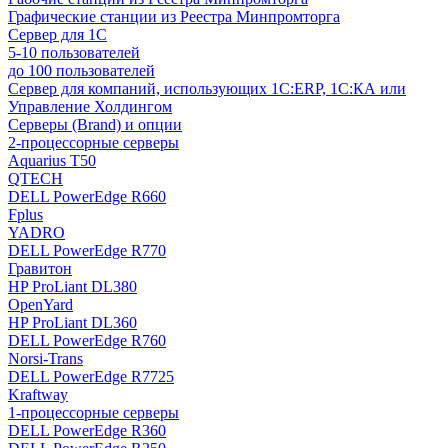
Графические станции из Реестра Минпромторга
Сервер для 1С
5-10 пользователей
до 100 пользователей
Сервер для компаний, использующих 1C:ERP, 1С:КА или
Управление Холдингом
Серверы (Brand) и опции
2-процессорные серверы
Aquarius T50
QTECH
DELL PowerEdge R660
Fplus
YADRO
DELL PowerEdge R770
Гравитон
HP ProLiant DL380
OpenYard
HP ProLiant DL360
DELL PowerEdge R760
Norsi-Trans
DELL PowerEdge R7725
Kraftway
1-процессорные серверы
DELL PowerEdge R360