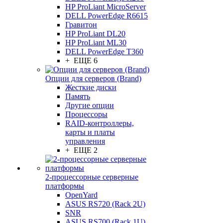
HP ProLiant MicroServer
DELL PowerEdge R6615
Гравитон
HP ProLiant DL20
HP ProLiant ML30
DELL PowerEdge T360
+ ЕЩЕ 6
Опции для серверов (Brand)
Жесткие диски
Память
Другие опции
Процессоры
RAID-контроллеры,
карты и платы
управления
+ ЕЩЕ 2
2-процессорные серверные
платформы
OpenYard
ASUS RS720 (Rack 2U)
SNR
ASUS RS700 (Rack 1U)