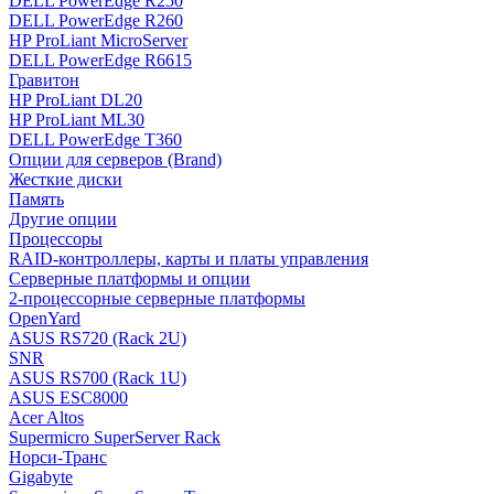
DELL PowerEdge R250
DELL PowerEdge R260
HP ProLiant MicroServer
DELL PowerEdge R6615
Гравитон
HP ProLiant DL20
HP ProLiant ML30
DELL PowerEdge T360
Опции для серверов (Brand)
Жесткие диски
Память
Другие опции
Процессоры
RAID-контроллеры, карты и платы управления
Серверные платформы и опции
2-процессорные серверные платформы
OpenYard
ASUS RS720 (Rack 2U)
SNR
ASUS RS700 (Rack 1U)
ASUS ESC8000
Acer Altos
Supermicro SuperServer Rack
Норси-Транс
Gigabyte