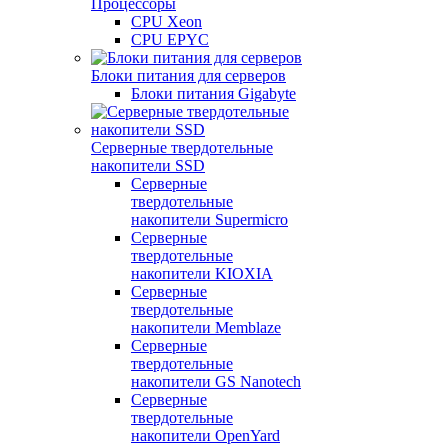
Процессоры
CPU Xeon
CPU EPYC
Блоки питания для серверов
Блоки питания Gigabyte
Серверные твердотельные
накопители SSD
Cерверные
твердотельные
накопители Supermicro
Cерверные
твердотельные
накопители KIOXIA
Cерверные
твердотельные
накопители Memblaze
Cерверные
твердотельные
накопители GS Nanotech
Серверные
твердотельные
накопители OpenYard