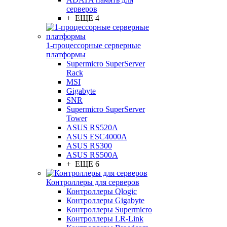
серверов
+ ЕЩЕ 4
1-процессорные серверные
платформы
Supermicro SuperServer
Rack
MSI
Gigabyte
SNR
Supermicro SuperServer
Tower
ASUS RS520A
ASUS ESC4000A
ASUS RS300
ASUS RS500A
+ ЕЩЕ 6
Контроллеры для серверов
Контроллеры Qlogic
Контроллеры Gigabyte
Контроллеры Supermicro
Контроллеры LR-Link