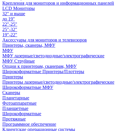
Крепления для мониторов и информационных панелей
LCD Мониторы
32" и выше
до 19"
22"-25"
25"-32"
19"-22"
Аксессуары для мониторов и телевизоров
Принтеры, сканеры, МФУ
МФУ
МФУ лазерные/светодиодные/электрографические
МФУ Струйные
Опции к принтерам, сканерам, МФУ
Широкоформатные Принтеры/Плоттеры
Принтеры
Принтеры лазерные/светодиодные/электрографические
Широкоформатные МФУ
Сканеры
Планетарные
Фотоаппаратные
Планшетные
Широкоформатные
Протяжные
Программное обеспечение
Клиентские операционные системы