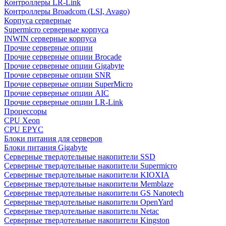
Контроллеры LR-Link
Контроллеры Broadcom (LSI, Avago)
Корпуса серверные
Supermicro серверные корпуса
INWIN серверные корпуса
Прочие серверные опции
Прочие серверные опции Brocade
Прочие серверные опции Gigabyte
Прочие серверные опции SNR
Прочие серверные опции SuperMicro
Прочие серверные опции AIC
Прочие серверные опции LR-Link
Процессоры
CPU Xeon
CPU EPYC
Блоки питания для серверов
Блоки питания Gigabyte
Серверные твердотельные накопители SSD
Cерверные твердотельные накопители Supermicro
Cерверные твердотельные накопители KIOXIA
Cерверные твердотельные накопители Memblaze
Cерверные твердотельные накопители GS Nanotech
Серверные твердотельные накопители OpenYard
Серверные твердотельные накопители Netac
Cерверные твердотельные накопители Kingston