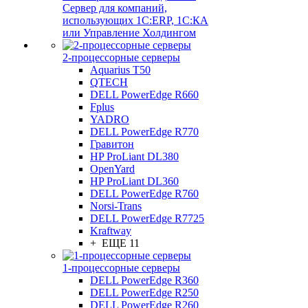
Сервер для компаний,
использующих 1C:ERP, 1С:КА
или Управление Холдингом
2-процессорные серверы
Aquarius T50
QTECH
DELL PowerEdge R660
Fplus
YADRO
DELL PowerEdge R770
Гравитон
HP ProLiant DL380
OpenYard
HP ProLiant DL360
DELL PowerEdge R760
Norsi-Trans
DELL PowerEdge R7725
Kraftway
+ ЕЩЕ 11
1-процессорные серверы
DELL PowerEdge R360
DELL PowerEdge R250
DELL PowerEdge R260