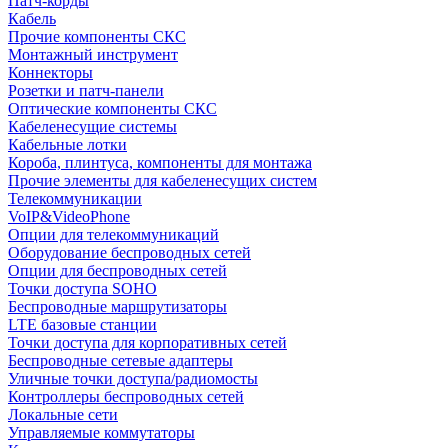
Патч-корды
Кабель
Прочие компоненты СКС
Монтажный инструмент
Коннекторы
Розетки и патч-панели
Оптические компоненты СКС
Кабеленесущие системы
Кабельные лотки
Короба, плинтуса, компоненты для монтажа
Прочие элементы для кабеленесущих систем
Телекоммуникации
VoIP&VideoPhone
Опции для телекоммуникаций
Оборудование беспроводных сетей
Опции для беспроводных сетей
Точки доступа SOHO
Беспроводные маршрутизаторы
LTE базовые станции
Точки доступа для корпоративных сетей
Беспроводные сетевые адаптеры
Уличные точки доступа/радиомосты
Контроллеры беспроводных сетей
Локальные сети
Управляемые коммутаторы