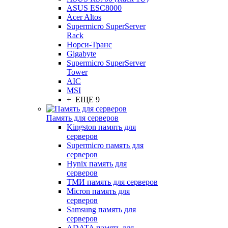
ASUS ESC8000
Acer Altos
Supermicro SuperServer
Rack
Норси-Транс
Gigabyte
Supermicro SuperServer
Tower
AIC
MSI
+ ЕЩЕ 9
Память для серверов
Kingston память для
серверов
Supermicro память для
серверов
Hynix память для
серверов
ТМИ память для серверов
Micron память для
серверов
Samsung память для
серверов
ADATA память для