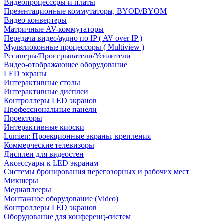
Видеопроцессоры и платы
Презентационные коммутаторы, BYOD/BYOM
Видео конвертеры
Матричные AV-коммутаторы
Передача видео/аудио по IP ( AV over IP )
Мультиоконные процессоры ( Multiview )
Ресиверы/Проигрыватели/Усилители
Видео-отображающее оборудование
LED экраны
Интерактивные столы
Интерактивные дисплеи
Контроллеры LED экранов
Профессиональные панели
Проекторы
Интерактивные киоски
Lumien: Проекционные экраны, крепления
Коммерческие телевизоры
Дисплеи для видеостен
Аксессуары к LED экранам
Системы бронирования переговорных и рабочих мест
Микшеры
Медиаплееры
Монтажное оборудование (Video)
Контроллеры LED экранов
Оборудование для конференц-систем