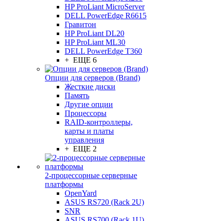
HP ProLiant MicroServer
DELL PowerEdge R6615
Гравитон
HP ProLiant DL20
HP ProLiant ML30
DELL PowerEdge T360
+ ЕЩЕ 6
Опции для серверов (Brand)
Жесткие диски
Память
Другие опции
Процессоры
RAID-контроллеры,
карты и платы
управления
+ ЕЩЕ 2
2-процессорные серверные
платформы
OpenYard
ASUS RS720 (Rack 2U)
SNR
ASUS RS700 (Rack 1U)