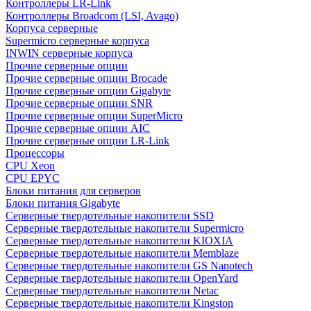
Контроллеры LR-Link
Контроллеры Broadcom (LSI, Avago)
Корпуса серверные
Supermicro серверные корпуса
INWIN серверные корпуса
Прочие серверные опции
Прочие серверные опции Brocade
Прочие серверные опции Gigabyte
Прочие серверные опции SNR
Прочие серверные опции SuperMicro
Прочие серверные опции AIC
Прочие серверные опции LR-Link
Процессоры
CPU Xeon
CPU EPYC
Блоки питания для серверов
Блоки питания Gigabyte
Серверные твердотельные накопители SSD
Cерверные твердотельные накопители Supermicro
Cерверные твердотельные накопители KIOXIA
Cерверные твердотельные накопители Memblaze
Cерверные твердотельные накопители GS Nanotech
Серверные твердотельные накопители OpenYard
Серверные твердотельные накопители Netac
Cерверные твердотельные накопители Kingston