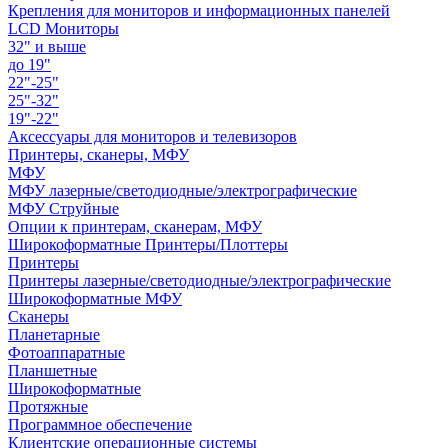
Крепления для мониторов и информационных панелей
LCD Мониторы
32" и выше
до 19"
22"-25"
25"-32"
19"-22"
Аксессуары для мониторов и телевизоров
Принтеры, сканеры, МФУ
МФУ
МФУ лазерные/светодиодные/электрографические
МФУ Струйные
Опции к принтерам, сканерам, МФУ
Широкоформатные Принтеры/Плоттеры
Принтеры
Принтеры лазерные/светодиодные/электрографические
Широкоформатные МФУ
Сканеры
Планетарные
Фотоаппаратные
Планшетные
Широкоформатные
Протяжные
Программное обеспечение
Клиентские операционные системы