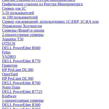
Графические станции из Реестра Минпромторга
Сервер для 1С
5-10 пользователей
до 100 пользователей
Сервер для компаний, использующих 1C:ERP, 1С:КА или
Управление Холдингом
Серверы (Brand) и опции
2-процессорные серверы
Aquarius T50
QTECH
DELL PowerEdge R660
Fplus
YADRO
DELL PowerEdge R770
Гравитон
HP ProLiant DL380
OpenYard
HP ProLiant DL360
DELL PowerEdge R760
Norsi-Trans
DELL PowerEdge R7725
Kraftway
1-процессорные серверы
DELL PowerEdge R360