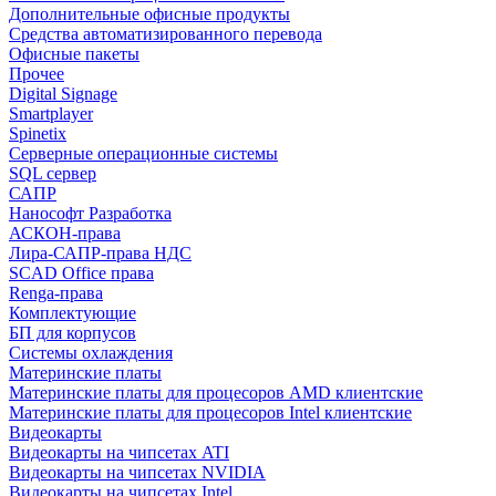
Дополнительные офисные продукты
Средства автоматизированного перевода
Офисные пакеты
Прочее
Digital Signage
Smartplayer
Spinetix
Серверные операционные системы
SQL сервер
САПР
Нанософт Разработка
АСКОН-права
Лира-САПР-права НДС
SCAD Office права
Renga-права
Комплектующие
БП для корпусов
Системы охлаждения
Материнские платы
Материнские платы для процесоров AMD клиентские
Материнские платы для процесоров Intel клиентские
Видеокарты
Видеокарты на чипсетах ATI
Видеокарты на чипсетах NVIDIA
Видеокарты на чипсетах Intel