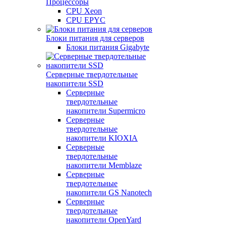
Процессоры
CPU Xeon
CPU EPYC
Блоки питания для серверов
Блоки питания Gigabyte
Серверные твердотельные
накопители SSD
Cерверные
твердотельные
накопители Supermicro
Cерверные
твердотельные
накопители KIOXIA
Cерверные
твердотельные
накопители Memblaze
Cерверные
твердотельные
накопители GS Nanotech
Серверные
твердотельные
накопители OpenYard