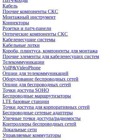
Патч-корды
Кабель
Прочие компоненты СКС
Монтажный инструмент
Коннекторы
Розетки и патч-панели
Оптические компоненты СКС
Кабеленесущие системы
Кабельные лотки
Короба, плинтуса, компоненты для монтажа
Прочие элементы для кабеленесущих систем
Телекоммуникации
VoIP&VideoPhone
Опции для телекоммуникаций
Оборудование беспроводных сетей
Опции для беспроводных сетей
Точки доступа SOHO
Беспроводные маршрутизаторы
LTE базовые станции
Точки доступа для корпоративных сетей
Беспроводные сетевые адаптеры
Уличные точки доступа/радиомосты
Контроллеры беспроводных сетей
Локальные сети
Управляемые коммутаторы