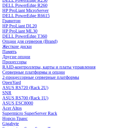
DELL PowerEdge R250
DELL PowerEdge R260
HP ProLiant MicroServer
DELL PowerEdge R6615
Гравитон
HP ProLiant DL20
HP ProLiant ML30
DELL PowerEdge T360
Опции для серверов (Brand)
Жесткие диски
Память
Другие опции
Процессоры
RAID-контроллеры, карты и платы управления
Серверные платформы и опции
2-процессорные серверные платформы
OpenYard
ASUS RS720 (Rack 2U)
SNR
ASUS RS700 (Rack 1U)
ASUS ESC8000
Acer Altos
Supermicro SuperServer Rack
Норси-Транс
Gigabyte