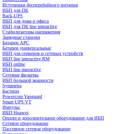
Источники бесперебойного питания
ИБП для ПК
Back-UPS
ИБП для дома и офиса
ИБП для ПК linе interactive
Стабилизаторы напряжения
Зарядные станции
Батареи APC
Батареи универсальные
ИБП для серверов и сетевых устройств
ИБП line interactive RM
ИБП online
ИБП linе interactive
Сетевые фильтры
ИБП большой мощности
Symmetra
Бастион
Powercom Vanguard
Smart UPS VT
Импульс
ИБП Huawei
Опции и дополнительное оборудование для ИБП
Сетевое оборудование
Пассивное сетевое оборудование