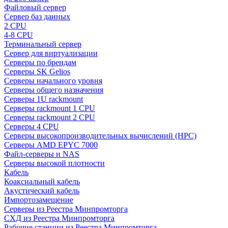
Файловый сервер
Сервер баз данных
2 CPU
4-8 CPU
Терминальный сервер
Сервер для виртуализации
Серверы по брендам
Серверы SK Gelios
Серверы начального уровня
Серверы общего назначения
Серверы 1U rackmount
Серверы rackmount 1 CPU
Серверы rackmount 2 CPU
Серверы 4 CPU
Серверы высокопроизводительных вычислений (HPC)
Серверы AMD EPYC 7000
Файл-серверы и NAS
Серверы высокой плотности
Кабель
Коаксиальный кабель
Акустический кабель
Импортозамещение
Серверы из Реестра Минпромторга
СХД из Реестра Минпромторга
Рабочие станции из Реестра Минпромторга