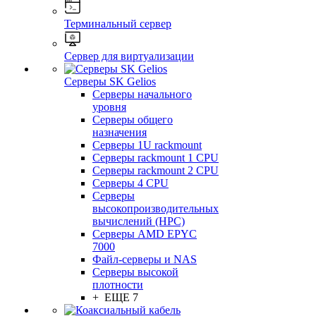
Терминальный сервер
Сервер для виртуализации
Серверы SK Gelios
Серверы начального
уровня
Серверы общего
назначения
Серверы 1U rackmount
Серверы rackmount 1 CPU
Серверы rackmount 2 CPU
Серверы 4 CPU
Серверы
высокопроизводительных
вычислений (HPC)
Серверы AMD EPYC
7000
Файл-серверы и NAS
Серверы высокой
плотности
+ ЕЩЕ 7