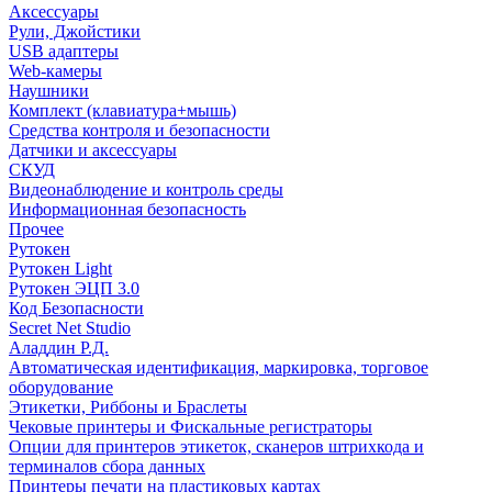
Аксессуары
Рули, Джойстики
USB адаптеры
Web-камеры
Наушники
Комплект (клавиатура+мышь)
Средства контроля и безопасности
Датчики и аксессуары
СКУД
Видеонаблюдение и контроль среды
Информационная безопасность
Прочее
Рутокен
Рутокен Light
Рутокен ЭЦП 3.0
Код Безопасности
Secret Net Studio
Аладдин Р.Д.
Автоматическая идентификация, маркировка, торговое
оборудование
Этикетки, Риббоны и Браслеты
Чековые принтеры и Фискальные регистраторы
Опции для принтеров этикеток, сканеров штрихкода и
терминалов сбора данных
Принтеры печати на пластиковых картах