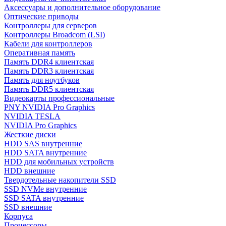
Аксессуары и дополнительное оборудование
Оптические приводы
Контроллеры для серверов
Контроллеры Broadcom (LSI)
Кабели для контроллеров
Оперативная память
Память DDR4 клиентская
Память DDR3 клиентская
Память для ноутбуков
Память DDR5 клиентская
Видеокарты профессиональные
PNY NVIDIA Pro Graphics
NVIDIA TESLA
NVIDIA Pro Graphics
Жесткие диски
HDD SAS внутренние
HDD SATA внутренние
HDD для мобильных устройств
HDD внешние
Твердотельные накопители SSD
SSD NVMe внутренние
SSD SATA внутренние
SSD внешние
Корпуса
Процессоры