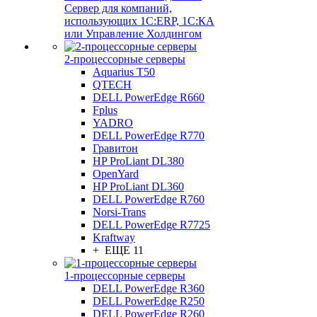
Сервер для компаний,
использующих 1C:ERP, 1С:КА
или Управление Холдингом
2-процессорные серверы
Aquarius T50
QTECH
DELL PowerEdge R660
Fplus
YADRO
DELL PowerEdge R770
Гравитон
HP ProLiant DL380
OpenYard
HP ProLiant DL360
DELL PowerEdge R760
Norsi-Trans
DELL PowerEdge R7725
Kraftway
+ ЕЩЕ 11
1-процессорные серверы
DELL PowerEdge R360
DELL PowerEdge R250
DELL PowerEdge R260