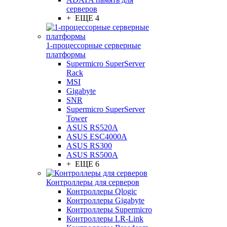
серверов
+ ЕЩЕ 4
1-процессорные серверные
платформы
Supermicro SuperServer
Rack
MSI
Gigabyte
SNR
Supermicro SuperServer
Tower
ASUS RS520A
ASUS ESC4000A
ASUS RS300
ASUS RS500A
+ ЕЩЕ 6
Контроллеры для серверов
Контроллеры Qlogic
Контроллеры Gigabyte
Контроллеры Supermicro
Контроллеры LR-Link