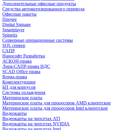
Дополнительные офисные продукты
Средства автоматизированного перевода
Офисные пакеты
Прочее
Digital Signage
Smartplayer
Spinetix
Серверные операционные системы
SQL сервер
САПР
Нанософт Разработка
АСКОН-права
Лира-САПР-права НДС
SCAD Office права
Renga-права
Комплектующие
БП для корпусов
Системы охлаждения
Материнские платы
Материнские платы для процесоров AMD клиентские
Материнские платы для процесоров Intel клиентские
Видеокарты
Видеокарты на чипсетах ATI
Видеокарты на чипсетах NVIDIA
Видеокарты на чипсетах Intel