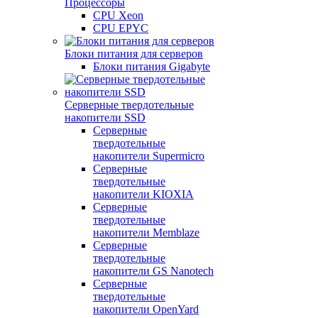
Процессоры
CPU Xeon
CPU EPYC
Блоки питания для серверов
Блоки питания Gigabyte
Серверные твердотельные
накопители SSD
Cерверные
твердотельные
накопители Supermicro
Cерверные
твердотельные
накопители KIOXIA
Cерверные
твердотельные
накопители Memblaze
Cерверные
твердотельные
накопители GS Nanotech
Серверные
твердотельные
накопители OpenYard