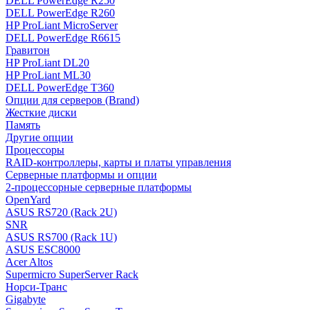
DELL PowerEdge R250
DELL PowerEdge R260
HP ProLiant MicroServer
DELL PowerEdge R6615
Гравитон
HP ProLiant DL20
HP ProLiant ML30
DELL PowerEdge T360
Опции для серверов (Brand)
Жесткие диски
Память
Другие опции
Процессоры
RAID-контроллеры, карты и платы управления
Серверные платформы и опции
2-процессорные серверные платформы
OpenYard
ASUS RS720 (Rack 2U)
SNR
ASUS RS700 (Rack 1U)
ASUS ESC8000
Acer Altos
Supermicro SuperServer Rack
Норси-Транс
Gigabyte