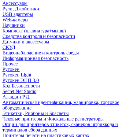
Аксессуары
Рули, Джойстики
USB адаптеры
Web-камеры
Наушники
Комплект (клавиатура+мышь)
Средства контроля и безопасности
Датчики и аксессуары
СКУД
Видеонаблюдение и контроль среды
Информационная безопасность
Прочее
Рутокен
Рутокен Light
Рутокен ЭЦП 3.0
Код Безопасности
Secret Net Studio
Аладдин Р.Д.
Автоматическая идентификация, маркировка, торговое
оборудование
Этикетки, Риббоны и Браслеты
Чековые принтеры и Фискальные регистраторы
Опции для принтеров этикеток, сканеров штрихкода и
терминалов сбора данных
Принтеры печати на пластиковых картах