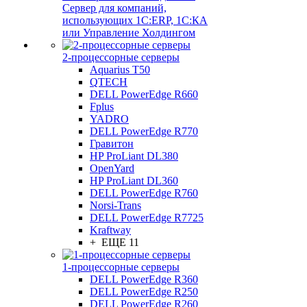
Сервер для компаний,
использующих 1C:ERP, 1С:КА
или Управление Холдингом
2-процессорные серверы
Aquarius T50
QTECH
DELL PowerEdge R660
Fplus
YADRO
DELL PowerEdge R770
Гравитон
HP ProLiant DL380
OpenYard
HP ProLiant DL360
DELL PowerEdge R760
Norsi-Trans
DELL PowerEdge R7725
Kraftway
+ ЕЩЕ 11
1-процессорные серверы
DELL PowerEdge R360
DELL PowerEdge R250
DELL PowerEdge R260