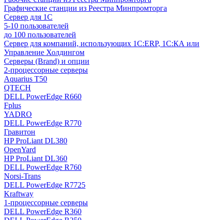
Графические станции из Реестра Минпромторга
Сервер для 1С
5-10 пользователей
до 100 пользователей
Сервер для компаний, использующих 1C:ERP, 1С:КА или
Управление Холдингом
Серверы (Brand) и опции
2-процессорные серверы
Aquarius T50
QTECH
DELL PowerEdge R660
Fplus
YADRO
DELL PowerEdge R770
Гравитон
HP ProLiant DL380
OpenYard
HP ProLiant DL360
DELL PowerEdge R760
Norsi-Trans
DELL PowerEdge R7725
Kraftway
1-процессорные серверы
DELL PowerEdge R360