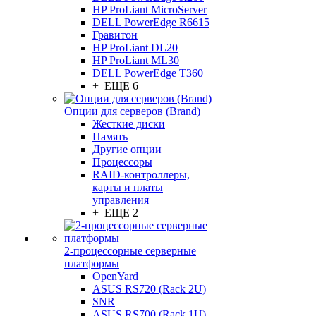
HP ProLiant MicroServer
DELL PowerEdge R6615
Гравитон
HP ProLiant DL20
HP ProLiant ML30
DELL PowerEdge T360
+ ЕЩЕ 6
Опции для серверов (Brand)
Жесткие диски
Память
Другие опции
Процессоры
RAID-контроллеры,
карты и платы
управления
+ ЕЩЕ 2
2-процессорные серверные
платформы
OpenYard
ASUS RS720 (Rack 2U)
SNR
ASUS RS700 (Rack 1U)