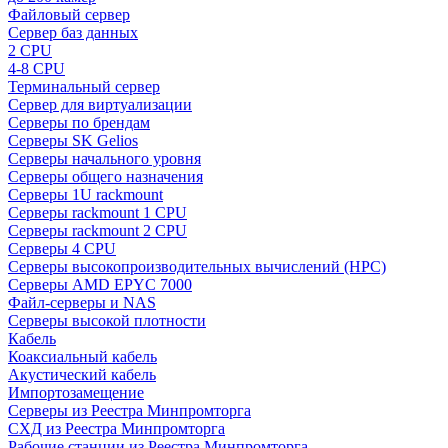
Файловый сервер
Сервер баз данных
2 CPU
4-8 CPU
Терминальный сервер
Сервер для виртуализации
Серверы по брендам
Серверы SK Gelios
Серверы начального уровня
Серверы общего назначения
Серверы 1U rackmount
Серверы rackmount 1 CPU
Серверы rackmount 2 CPU
Серверы 4 CPU
Серверы высокопроизводительных вычислений (HPC)
Серверы AMD EPYC 7000
Файл-серверы и NAS
Серверы высокой плотности
Кабель
Коаксиальный кабель
Акустический кабель
Импортозамещение
Серверы из Реестра Минпромторга
СХД из Реестра Минпромторга
Рабочие станции из Реестра Минпромторга