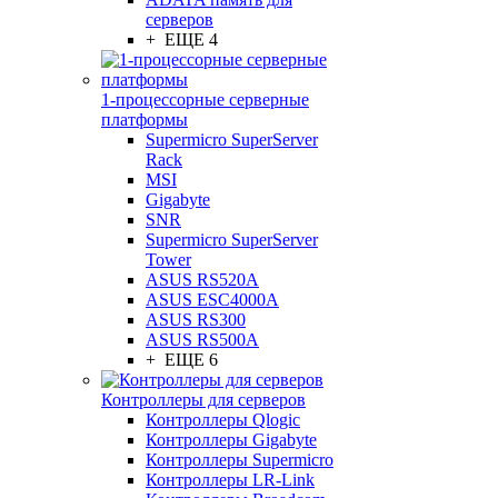
серверов
+ ЕЩЕ 4
1-процессорные серверные
платформы
Supermicro SuperServer
Rack
MSI
Gigabyte
SNR
Supermicro SuperServer
Tower
ASUS RS520A
ASUS ESC4000A
ASUS RS300
ASUS RS500A
+ ЕЩЕ 6
Контроллеры для серверов
Контроллеры Qlogic
Контроллеры Gigabyte
Контроллеры Supermicro
Контроллеры LR-Link