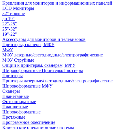
Крепления для мониторов и информационных панелей
LCD Мониторы
32" и выше
до 19"
22"-25"
25"-32"
19"-22"
Аксессуары для мониторов и телевизоров
Принтеры, сканеры, МФУ
МФУ
МФУ лазерные/светодиодные/электрографические
МФУ Струйные
Опции к принтерам, сканерам, МФУ
Широкоформатные Принтеры/Плоттеры
Принтеры
Принтеры лазерные/светодиодные/электрографические
Широкоформатные МФУ
Сканеры
Планетарные
Фотоаппаратные
Планшетные
Широкоформатные
Протяжные
Программное обеспечение
Клиентские операционные системы