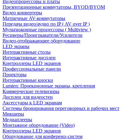
Видеопроцессоры и платы
Презентационные коммутаторы, BYOD/BYOM
Видео конвертеры
Матричные AV-коммутаторы
Передача видео/аудио по IP ( AV over IP )
Мультиоконные процессоры ( Multiview )
Ресиверы/Проигрыватели/Усилители
Видео-отображающее оборудование
LED экраны
Интерактивные столы
Интерактивные дисплеи
Контроллеры LED экранов
Профессиональные панели
Проекторы
Интерактивные киоски
Lumien: Проекционные экраны, крепления
Коммерческие телевизоры
Дисплеи для видеостен
Аксессуары к LED экранам
Системы бронирования переговорных и рабочих мест
Микшеры
Медиаплееры
Монтажное оборудование (Video)
Контроллеры LED экранов
Оборудование для конференц-систем