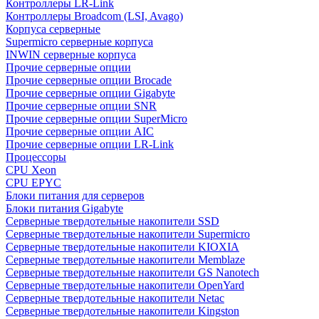
Контроллеры LR-Link
Контроллеры Broadcom (LSI, Avago)
Корпуса серверные
Supermicro серверные корпуса
INWIN серверные корпуса
Прочие серверные опции
Прочие серверные опции Brocade
Прочие серверные опции Gigabyte
Прочие серверные опции SNR
Прочие серверные опции SuperMicro
Прочие серверные опции AIC
Прочие серверные опции LR-Link
Процессоры
CPU Xeon
CPU EPYC
Блоки питания для серверов
Блоки питания Gigabyte
Серверные твердотельные накопители SSD
Cерверные твердотельные накопители Supermicro
Cерверные твердотельные накопители KIOXIA
Cерверные твердотельные накопители Memblaze
Cерверные твердотельные накопители GS Nanotech
Серверные твердотельные накопители OpenYard
Серверные твердотельные накопители Netac
Cерверные твердотельные накопители Kingston