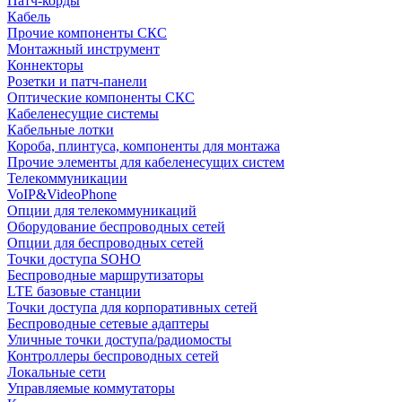
Патч-корды
Кабель
Прочие компоненты СКС
Монтажный инструмент
Коннекторы
Розетки и патч-панели
Оптические компоненты СКС
Кабеленесущие системы
Кабельные лотки
Короба, плинтуса, компоненты для монтажа
Прочие элементы для кабеленесущих систем
Телекоммуникации
VoIP&VideoPhone
Опции для телекоммуникаций
Оборудование беспроводных сетей
Опции для беспроводных сетей
Точки доступа SOHO
Беспроводные маршрутизаторы
LTE базовые станции
Точки доступа для корпоративных сетей
Беспроводные сетевые адаптеры
Уличные точки доступа/радиомосты
Контроллеры беспроводных сетей
Локальные сети
Управляемые коммутаторы