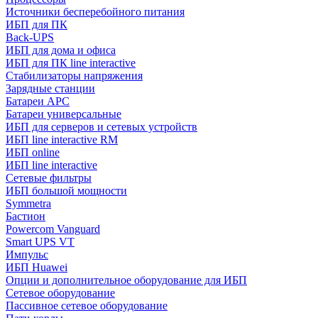
Источники бесперебойного питания
ИБП для ПК
Back-UPS
ИБП для дома и офиса
ИБП для ПК linе interactive
Стабилизаторы напряжения
Зарядные станции
Батареи APC
Батареи универсальные
ИБП для серверов и сетевых устройств
ИБП line interactive RM
ИБП online
ИБП linе interactive
Сетевые фильтры
ИБП большой мощности
Symmetra
Бастион
Powercom Vanguard
Smart UPS VT
Импульс
ИБП Huawei
Опции и дополнительное оборудование для ИБП
Сетевое оборудование
Пассивное сетевое оборудование