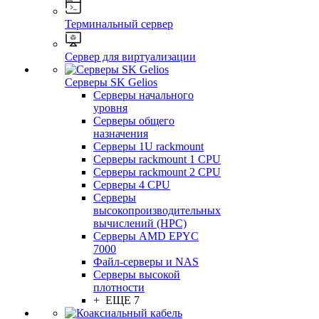
Терминальный сервер
Сервер для виртуализации
Серверы SK Gelios
Серверы начального
уровня
Серверы общего
назначения
Серверы 1U rackmount
Серверы rackmount 1 CPU
Серверы rackmount 2 CPU
Серверы 4 CPU
Серверы
высокопроизводительных
вычислений (HPC)
Серверы AMD EPYC
7000
Файл-серверы и NAS
Серверы высокой
плотности
+ ЕЩЕ 7