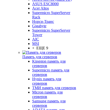
ASUS ESC8000
Acer Altos
Supermicro SuperServer
Rack
Норси-Транс
Gigabyte
Supermicro SuperServer
Tower
AIC
MSI
+ ЕЩЕ 9
Память для серверов
Kingston память для
серверов
Supermicro память для
серверов
Hynix память для
серверов
ТМИ память для серверов
Micron память для
серверов
Samsung память для
серверов
ADATA память для