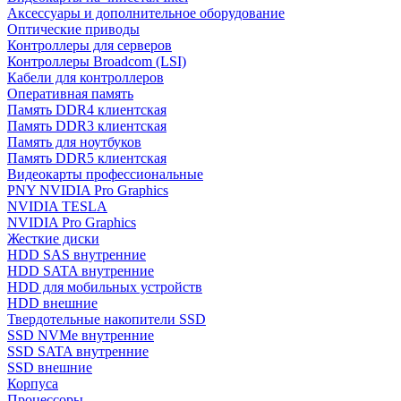
Аксессуары и дополнительное оборудование
Оптические приводы
Контроллеры для серверов
Контроллеры Broadcom (LSI)
Кабели для контроллеров
Оперативная память
Память DDR4 клиентская
Память DDR3 клиентская
Память для ноутбуков
Память DDR5 клиентская
Видеокарты профессиональные
PNY NVIDIA Pro Graphics
NVIDIA TESLA
NVIDIA Pro Graphics
Жесткие диски
HDD SAS внутренние
HDD SATA внутренние
HDD для мобильных устройств
HDD внешние
Твердотельные накопители SSD
SSD NVMe внутренние
SSD SATA внутренние
SSD внешние
Корпуса
Процессоры