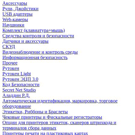
Аксессуары
Рули, Джойстики
USB адаптеры
Web-камеры
Наушники
Комплект (клавиатура+мышь)
Средства контроля и безопасности
Датчики и аксессуары
СКУД
Видеонаблюдение и контроль среды
Информационная безопасность
Прочее
Рутокен
Рутокен Light
Рутокен ЭЦП 3.0
Код Безопасности
Secret Net Studio
Аладдин Р.Д.
Автоматическая идентификация, маркировка, торговое
оборудование
Этикетки, Риббоны и Браслеты
Чековые принтеры и Фискальные регистраторы
Опции для принтеров этикеток, сканеров штрихкода и
терминалов сбора данных
Принтеры печати на пластиковых картах