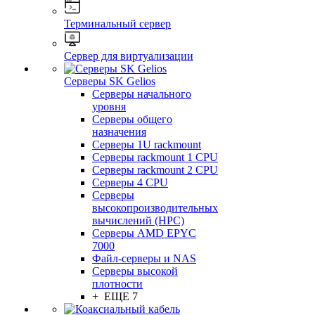
Терминальный сервер
Сервер для виртуализации
Серверы SK Gelios
Серверы начального
уровня
Серверы общего
назначения
Серверы 1U rackmount
Серверы rackmount 1 CPU
Серверы rackmount 2 CPU
Серверы 4 CPU
Серверы
высокопроизводительных
вычислений (HPC)
Серверы AMD EPYC
7000
Файл-серверы и NAS
Серверы высокой
плотности
+ ЕЩЕ 7