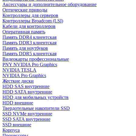
Аксессуары и дополнительное оборудование
Оптические приводы
Контроллеры для серверов
Контроллеры Broadcom (LSI)
Кабели для контроллеров
Оперативная память
Память DDR4 клиентская
Память DDR3 клиентская
Память для ноутбуков
Память DDR5 клиентская
Видеокарты профессиональные
PNY NVIDIA Pro Graphics
NVIDIA TESLA
NVIDIA Pro Graphics
Жесткие диски
HDD SAS внутренние
HDD SATA внутренние
HDD для мобильных устройств
HDD внешние
Твердотельные накопители SSD
SSD NVMe внутренние
SSD SATA внутренние
SSD внешние
Корпуса
Процессоры