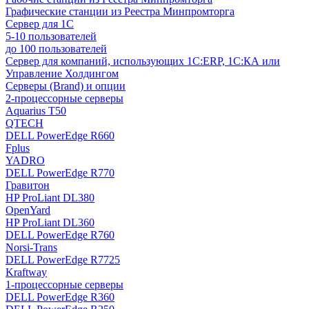
Графические станции из Реестра Минпромторга
Сервер для 1С
5-10 пользователей
до 100 пользователей
Сервер для компаний, использующих 1C:ERP, 1С:КА или
Управление Холдингом
Серверы (Brand) и опции
2-процессорные серверы
Aquarius T50
QTECH
DELL PowerEdge R660
Fplus
YADRO
DELL PowerEdge R770
Гравитон
HP ProLiant DL380
OpenYard
HP ProLiant DL360
DELL PowerEdge R760
Norsi-Trans
DELL PowerEdge R7725
Kraftway
1-процессорные серверы
DELL PowerEdge R360