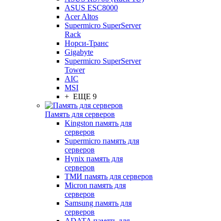
ASUS ESC8000
Acer Altos
Supermicro SuperServer
Rack
Норси-Транс
Gigabyte
Supermicro SuperServer
Tower
AIC
MSI
+ ЕЩЕ 9
Память для серверов
Kingston память для
серверов
Supermicro память для
серверов
Hynix память для
серверов
ТМИ память для серверов
Micron память для
серверов
Samsung память для
серверов
ADATA память для