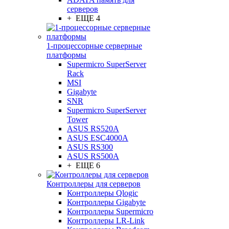
серверов
+ ЕЩЕ 4
1-процессорные серверные
платформы
Supermicro SuperServer
Rack
MSI
Gigabyte
SNR
Supermicro SuperServer
Tower
ASUS RS520A
ASUS ESC4000A
ASUS RS300
ASUS RS500A
+ ЕЩЕ 6
Контроллеры для серверов
Контроллеры Qlogic
Контроллеры Gigabyte
Контроллеры Supermicro
Контроллеры LR-Link