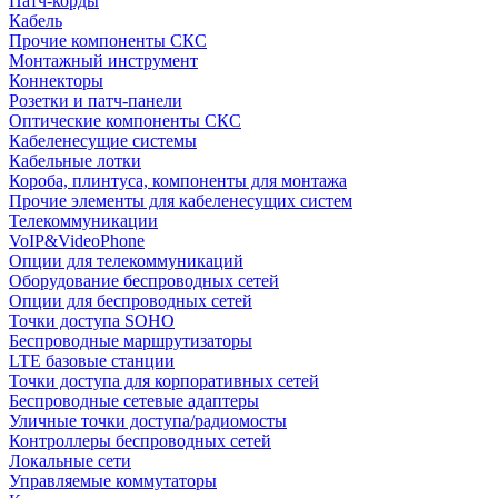
Патч-корды
Кабель
Прочие компоненты СКС
Монтажный инструмент
Коннекторы
Розетки и патч-панели
Оптические компоненты СКС
Кабеленесущие системы
Кабельные лотки
Короба, плинтуса, компоненты для монтажа
Прочие элементы для кабеленесущих систем
Телекоммуникации
VoIP&VideoPhone
Опции для телекоммуникаций
Оборудование беспроводных сетей
Опции для беспроводных сетей
Точки доступа SOHO
Беспроводные маршрутизаторы
LTE базовые станции
Точки доступа для корпоративных сетей
Беспроводные сетевые адаптеры
Уличные точки доступа/радиомосты
Контроллеры беспроводных сетей
Локальные сети
Управляемые коммутаторы