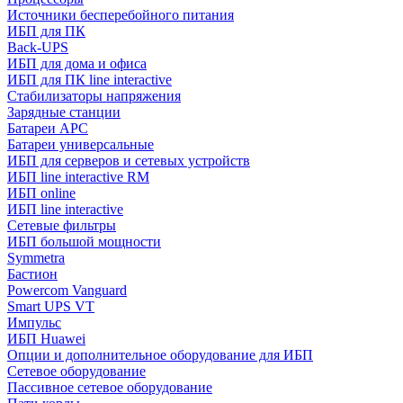
Источники бесперебойного питания
ИБП для ПК
Back-UPS
ИБП для дома и офиса
ИБП для ПК linе interactive
Стабилизаторы напряжения
Зарядные станции
Батареи APC
Батареи универсальные
ИБП для серверов и сетевых устройств
ИБП line interactive RM
ИБП online
ИБП linе interactive
Сетевые фильтры
ИБП большой мощности
Symmetra
Бастион
Powercom Vanguard
Smart UPS VT
Импульс
ИБП Huawei
Опции и дополнительное оборудование для ИБП
Сетевое оборудование
Пассивное сетевое оборудование