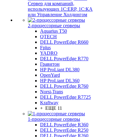
Сервер для компаний,
использующих 1C:ERP, 1С:КА
или Управление Холдингом
2-процессорные серверы
Aquarius T50
QTECH
DELL PowerEdge R660
Fplus
YADRO
DELL PowerEdge R770
Гравитон
HP ProLiant DL380
OpenYard
HP ProLiant DL360
DELL PowerEdge R760
Norsi-Trans
DELL PowerEdge R7725
Kraftway
+ ЕЩЕ 11
1-процессорные серверы
DELL PowerEdge R360
DELL PowerEdge R250
DELL PowerEdge R260