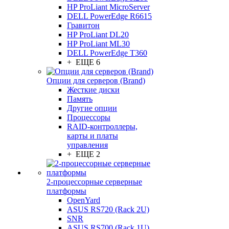
HP ProLiant MicroServer
DELL PowerEdge R6615
Гравитон
HP ProLiant DL20
HP ProLiant ML30
DELL PowerEdge T360
+ ЕЩЕ 6
Опции для серверов (Brand)
Жесткие диски
Память
Другие опции
Процессоры
RAID-контроллеры,
карты и платы
управления
+ ЕЩЕ 2
2-процессорные серверные
платформы
OpenYard
ASUS RS720 (Rack 2U)
SNR
ASUS RS700 (Rack 1U)