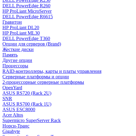
DELL PowerEdge R250
DELL PowerEdge R260
HP ProLiant MicroServer
DELL PowerEdge R6615
Гравитон
HP ProLiant DL20
HP ProLiant ML30
DELL PowerEdge T360
Опции для серверов (Brand)
Жесткие диски
Память
Другие опции
Процессоры
RAID-контроллеры, карты и платы управления
Серверные платформы и опции
2-процессорные серверные платформы
OpenYard
ASUS RS720 (Rack 2U)
SNR
ASUS RS700 (Rack 1U)
ASUS ESC8000
Acer Altos
Supermicro SuperServer Rack
Норси-Транс
Gigabyte