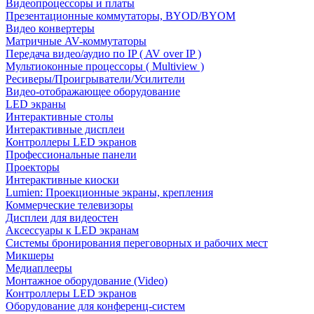
Видеопроцессоры и платы
Презентационные коммутаторы, BYOD/BYOM
Видео конвертеры
Матричные AV-коммутаторы
Передача видео/аудио по IP ( AV over IP )
Мультиоконные процессоры ( Multiview )
Ресиверы/Проигрыватели/Усилители
Видео-отображающее оборудование
LED экраны
Интерактивные столы
Интерактивные дисплеи
Контроллеры LED экранов
Профессиональные панели
Проекторы
Интерактивные киоски
Lumien: Проекционные экраны, крепления
Коммерческие телевизоры
Дисплеи для видеостен
Аксессуары к LED экранам
Системы бронирования переговорных и рабочих мест
Микшеры
Медиаплееры
Монтажное оборудование (Video)
Контроллеры LED экранов
Оборудование для конференц-систем