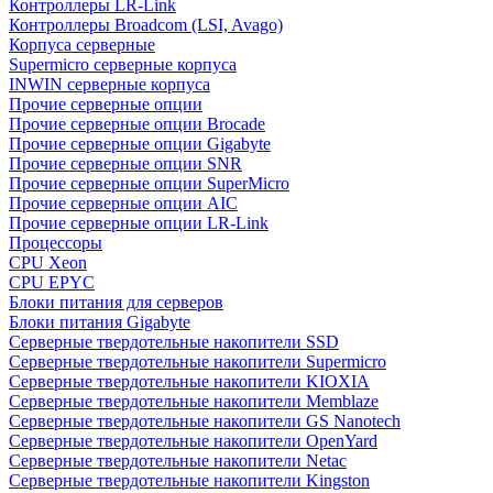
Контроллеры LR-Link
Контроллеры Broadcom (LSI, Avago)
Корпуса серверные
Supermicro серверные корпуса
INWIN серверные корпуса
Прочие серверные опции
Прочие серверные опции Brocade
Прочие серверные опции Gigabyte
Прочие серверные опции SNR
Прочие серверные опции SuperMicro
Прочие серверные опции AIC
Прочие серверные опции LR-Link
Процессоры
CPU Xeon
CPU EPYC
Блоки питания для серверов
Блоки питания Gigabyte
Серверные твердотельные накопители SSD
Cерверные твердотельные накопители Supermicro
Cерверные твердотельные накопители KIOXIA
Cерверные твердотельные накопители Memblaze
Cерверные твердотельные накопители GS Nanotech
Серверные твердотельные накопители OpenYard
Серверные твердотельные накопители Netac
Cерверные твердотельные накопители Kingston