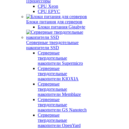
Процессоры
CPU Xeon
CPU EPYC
Блоки питания для серверов
Блоки питания Gigabyte
Серверные твердотельные
накопители SSD
Cерверные
твердотельные
накопители Supermicro
Cерверные
твердотельные
накопители KIOXIA
Cерверные
твердотельные
накопители Memblaze
Cерверные
твердотельные
накопители GS Nanotech
Серверные
твердотельные
накопители OpenYard