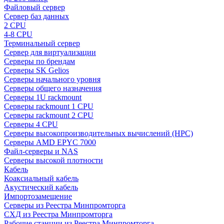
Файловый сервер
Сервер баз данных
2 CPU
4-8 CPU
Терминальный сервер
Сервер для виртуализации
Серверы по брендам
Серверы SK Gelios
Серверы начального уровня
Серверы общего назначения
Серверы 1U rackmount
Серверы rackmount 1 CPU
Серверы rackmount 2 CPU
Серверы 4 CPU
Серверы высокопроизводительных вычислений (HPC)
Серверы AMD EPYC 7000
Файл-серверы и NAS
Серверы высокой плотности
Кабель
Коаксиальный кабель
Акустический кабель
Импортозамещение
Серверы из Реестра Минпромторга
СХД из Реестра Минпромторга
Рабочие станции из Реестра Минпромторга