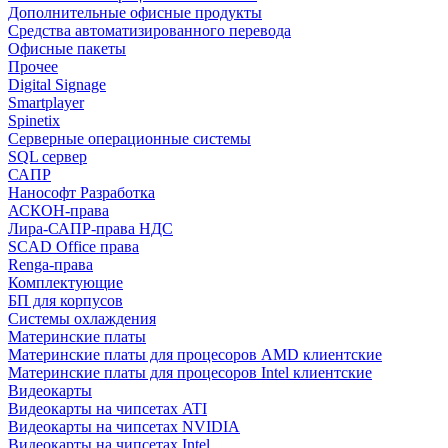
Дополнительные офисные продукты
Средства автоматизированного перевода
Офисные пакеты
Прочее
Digital Signage
Smartplayer
Spinetix
Серверные операционные системы
SQL сервер
САПР
Нанософт Разработка
АСКОН-права
Лира-САПР-права НДС
SCAD Office права
Renga-права
Комплектующие
БП для корпусов
Системы охлаждения
Материнские платы
Материнские платы для процесоров AMD клиентские
Материнские платы для процесоров Intel клиентские
Видеокарты
Видеокарты на чипсетах ATI
Видеокарты на чипсетах NVIDIA
Видеокарты на чипсетах Intel