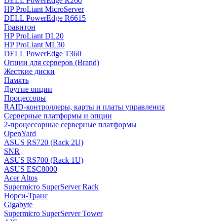
DELL PowerEdge R260
HP ProLiant MicroServer
DELL PowerEdge R6615
Гравитон
HP ProLiant DL20
HP ProLiant ML30
DELL PowerEdge T360
Опции для серверов (Brand)
Жесткие диски
Память
Другие опции
Процессоры
RAID-контроллеры, карты и платы управления
Серверные платформы и опции
2-процессорные серверные платформы
OpenYard
ASUS RS720 (Rack 2U)
SNR
ASUS RS700 (Rack 1U)
ASUS ESC8000
Acer Altos
Supermicro SuperServer Rack
Норси-Транс
Gigabyte
Supermicro SuperServer Tower