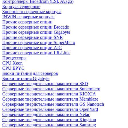
Контроллеры Broadcom (LSI, Avago)
Корпуса серверные
Supermicro серверные корпуса
INWIN серверные корпуса
Прочие серверные опции
Прочие серверные опции Brocade
Прочие серверные опции Gigabyte
Прочие серверные опции SNR
Прочие серверные опции SuperMicro
Прочие серверные опции AIC
Прочие серверные опции LR-Link
Процессоры
CPU Xeon
CPU EPYC
Блоки питания для серверов
Блоки питания Gigabyte
Серверные твердотельные накопители SSD
Cерверные твердотельные накопители Supermicro
Cерверные твердотельные накопители KIOXIA
Cерверные твердотельные накопители Memblaze
Cерверные твердотельные накопители GS Nanotech
Серверные твердотельные накопители OpenYard
Серверные твердотельные накопители Netac
Cерверные твердотельные накопители Kingston
Cерверные твердотельные накопители Samsung