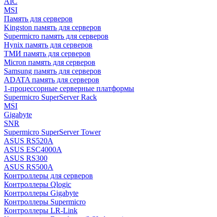
AIC
MSI
Память для серверов
Kingston память для серверов
Supermicro память для серверов
Hynix память для серверов
ТМИ память для серверов
Micron память для серверов
Samsung память для серверов
ADATA память для серверов
1-процессорные серверные платформы
Supermicro SuperServer Rack
MSI
Gigabyte
SNR
Supermicro SuperServer Tower
ASUS RS520A
ASUS ESC4000A
ASUS RS300
ASUS RS500A
Контроллеры для серверов
Контроллеры Qlogic
Контроллеры Gigabyte
Контроллеры Supermicro
Контроллеры LR-Link