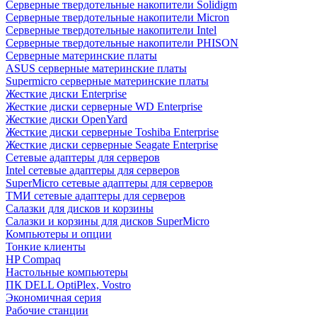
Cерверные твердотельные накопители Solidigm
Cерверные твердотельные накопители Micron
Cерверные твердотельные накопители Intel
Cерверные твердотельные накопители PHISON
Серверные материнские платы
ASUS серверные материнские платы
Supermicro серверные материнские платы
Жесткие диски Enterprise
Жесткие диски серверные WD Enterprise
Жесткие диски OpenYard
Жесткие диски серверные Toshiba Enterprise
Жесткие диски серверные Seagate Enterprise
Сетевые адаптеры для серверов
Intel сетевые адаптеры для серверов
SuperMicro сетевые адаптеры для серверов
ТМИ сетевые адаптеры для серверов
Салазки для дисков и корзины
Салазки и корзины для дисков SuperMicro
Компьютеры и опции
Тонкие клиенты
HP Compaq
Настольные компьютеры
ПК DELL OptiPlex, Vostro
Экономичная серия
Рабочие станции