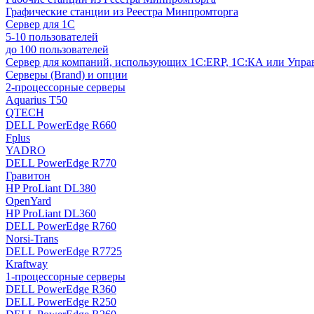
Графические станции из Реестра Минпромторга
Сервер для 1С
5-10 пользователей
до 100 пользователей
Сервер для компаний, использующих 1C:ERP, 1С:КА или Упр
Серверы (Brand) и опции
2-процессорные серверы
Aquarius T50
QTECH
DELL PowerEdge R660
Fplus
YADRO
DELL PowerEdge R770
Гравитон
HP ProLiant DL380
OpenYard
HP ProLiant DL360
DELL PowerEdge R760
Norsi-Trans
DELL PowerEdge R7725
Kraftway
1-процессорные серверы
DELL PowerEdge R360
DELL PowerEdge R250