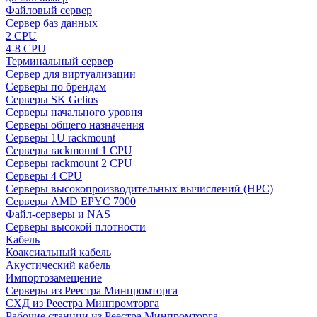
Файловый сервер
Сервер баз данных
2 CPU
4-8 CPU
Терминальный сервер
Сервер для виртуализации
Серверы по брендам
Серверы SK Gelios
Серверы начального уровня
Серверы общего назначения
Серверы 1U rackmount
Серверы rackmount 1 CPU
Серверы rackmount 2 CPU
Серверы 4 CPU
Серверы высокопроизводительных вычислений (HPC)
Серверы AMD EPYC 7000
Файл-серверы и NAS
Серверы высокой плотности
Кабель
Коаксиальный кабель
Акустический кабель
Импортозамещение
Серверы из Реестра Минпромторга
СХД из Реестра Минпромторга
Рабочие станции из Реестра Минпромторга