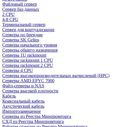
Файловый сервер
Сервер баз данных
2 CPU
4-8 CPU
Терминальный сервер
Сервер для виртуализации
Серверы по брендам
Серверы SK Gelios
Серверы начального уровня
Серверы общего назначения
Серверы 1U rackmount
Серверы rackmount 1 CPU
Серверы rackmount 2 CPU
Серверы 4 CPU
Серверы высокопроизводительных вычислений (HPC)
Серверы AMD EPYC 7000
Файл-серверы и NAS
Серверы высокой плотности
Кабель
Коаксиальный кабель
Акустический кабель
Импортозамещение
Серверы из Реестра Минпромторга
СХД из Реестра Минпромторга
Рабочие станции из Реестра Минпромторга