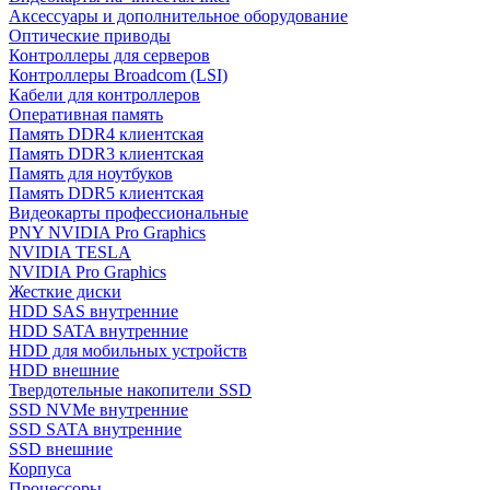
Аксессуары и дополнительное оборудование
Оптические приводы
Контроллеры для серверов
Контроллеры Broadcom (LSI)
Кабели для контроллеров
Оперативная память
Память DDR4 клиентская
Память DDR3 клиентская
Память для ноутбуков
Память DDR5 клиентская
Видеокарты профессиональные
PNY NVIDIA Pro Graphics
NVIDIA TESLA
NVIDIA Pro Graphics
Жесткие диски
HDD SAS внутренние
HDD SATA внутренние
HDD для мобильных устройств
HDD внешние
Твердотельные накопители SSD
SSD NVMe внутренние
SSD SATA внутренние
SSD внешние
Корпуса
Процессоры