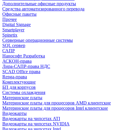
Дополнительные офисные продукты
Средства автоматизированного перевода
Офисные пакеты
Прочее
Digital Signage
Smartplayer
Spinetix
Серверные операционные системы
SQL сервер
САПР
Нанософт Разработка
АСКОН-права
Лира-САПР-права НДС
SCAD Office права
Renga-права
Комплектующие
БП для корпусов
Системы охлаждения
Материнские платы
Материнские платы для процесоров AMD клиентские
Материнские платы для процесоров Intel клиентские
Видеокарты
Видеокарты на чипсетах ATI
Видеокарты на чипсетах NVIDIA
Видеокарты на чипсетах Intel