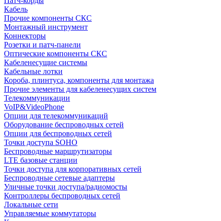
Патч-корды
Кабель
Прочие компоненты СКС
Монтажный инструмент
Коннекторы
Розетки и патч-панели
Оптические компоненты СКС
Кабеленесущие системы
Кабельные лотки
Короба, плинтуса, компоненты для монтажа
Прочие элементы для кабеленесущих систем
Телекоммуникации
VoIP&VideoPhone
Опции для телекоммуникаций
Оборудование беспроводных сетей
Опции для беспроводных сетей
Точки доступа SOHO
Беспроводные маршрутизаторы
LTE базовые станции
Точки доступа для корпоративных сетей
Беспроводные сетевые адаптеры
Уличные точки доступа/радиомосты
Контроллеры беспроводных сетей
Локальные сети
Управляемые коммутаторы