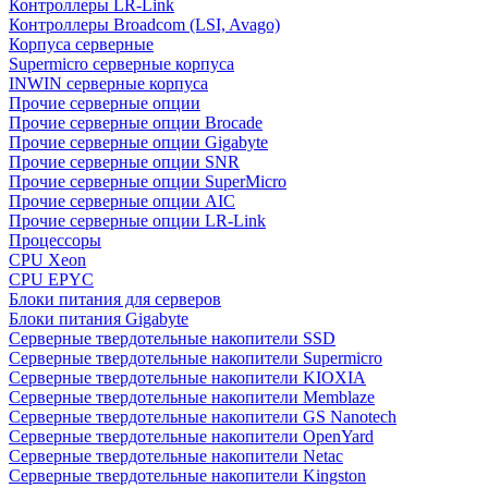
Контроллеры LR-Link
Контроллеры Broadcom (LSI, Avago)
Корпуса серверные
Supermicro серверные корпуса
INWIN серверные корпуса
Прочие серверные опции
Прочие серверные опции Brocade
Прочие серверные опции Gigabyte
Прочие серверные опции SNR
Прочие серверные опции SuperMicro
Прочие серверные опции AIC
Прочие серверные опции LR-Link
Процессоры
CPU Xeon
CPU EPYC
Блоки питания для серверов
Блоки питания Gigabyte
Серверные твердотельные накопители SSD
Cерверные твердотельные накопители Supermicro
Cерверные твердотельные накопители KIOXIA
Cерверные твердотельные накопители Memblaze
Cерверные твердотельные накопители GS Nanotech
Серверные твердотельные накопители OpenYard
Серверные твердотельные накопители Netac
Cерверные твердотельные накопители Kingston