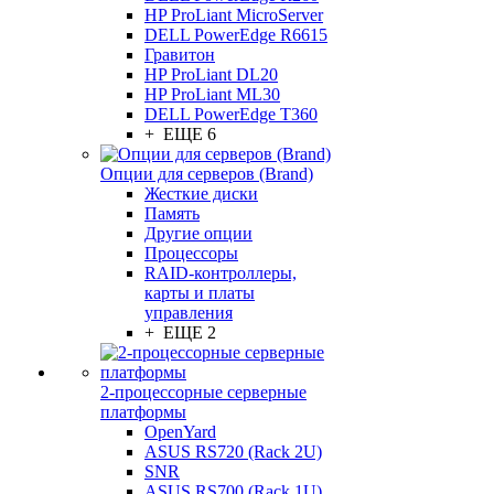
HP ProLiant MicroServer
DELL PowerEdge R6615
Гравитон
HP ProLiant DL20
HP ProLiant ML30
DELL PowerEdge T360
+ ЕЩЕ 6
Опции для серверов (Brand)
Жесткие диски
Память
Другие опции
Процессоры
RAID-контроллеры,
карты и платы
управления
+ ЕЩЕ 2
2-процессорные серверные
платформы
OpenYard
ASUS RS720 (Rack 2U)
SNR
ASUS RS700 (Rack 1U)