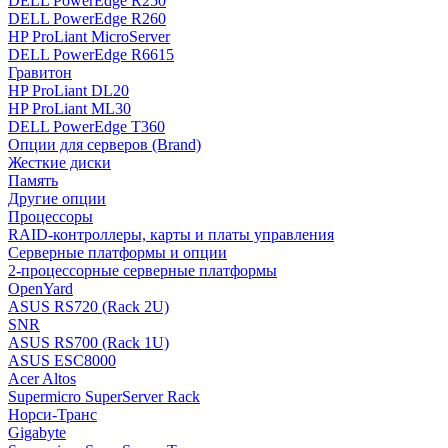
DELL PowerEdge R250
DELL PowerEdge R260
HP ProLiant MicroServer
DELL PowerEdge R6615
Гравитон
HP ProLiant DL20
HP ProLiant ML30
DELL PowerEdge T360
Опции для серверов (Brand)
Жесткие диски
Память
Другие опции
Процессоры
RAID-контроллеры, карты и платы управления
Серверные платформы и опции
2-процессорные серверные платформы
OpenYard
ASUS RS720 (Rack 2U)
SNR
ASUS RS700 (Rack 1U)
ASUS ESC8000
Acer Altos
Supermicro SuperServer Rack
Норси-Транс
Gigabyte