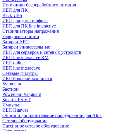
Источники бесперебойного питания
ИБП для ПК
Back-UPS
ИБП для дома и офиса
ИБП для ПК linе interactive
Стабилизаторы напряжения
Зарядные станции
Батареи APC
Батареи универсальные
ИБП для серверов и сетевых устройств
ИБП line interactive RM
ИБП online
ИБП linе interactive
Сетевые фильтры
ИБП большой мощности
Symmetra
Бастион
Powercom Vanguard
Smart UPS VT
Импульс
ИБП Huawei
Опции и дополнительное оборудование для ИБП
Сетевое оборудование
Пассивное сетевое оборудование