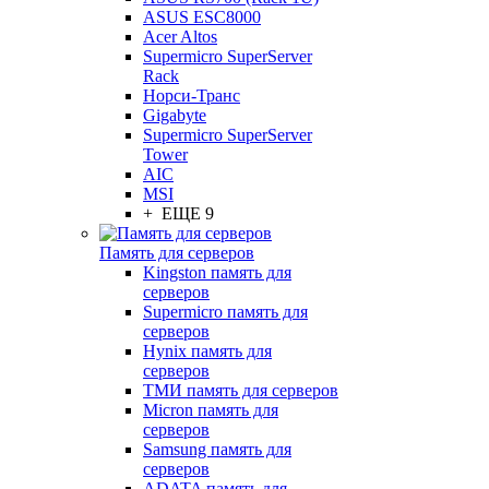
ASUS ESC8000
Acer Altos
Supermicro SuperServer
Rack
Норси-Транс
Gigabyte
Supermicro SuperServer
Tower
AIC
MSI
+ ЕЩЕ 9
Память для серверов
Kingston память для
серверов
Supermicro память для
серверов
Hynix память для
серверов
ТМИ память для серверов
Micron память для
серверов
Samsung память для
серверов
ADATA память для