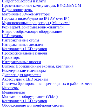
Видеопроцессоры и платы
Презентационные коммутаторы, BYOD/BYOM
Видео конвертеры
Матричные AV-коммутаторы
Передача видео/аудио по IP ( AV over IP )
Мультиоконные процессоры ( Multiview )
Ресиверы/Проигрыватели/Усилители
Видео-отображающее оборудование
LED экраны
Интерактивные столы
Интерактивные дисплеи
Контроллеры LED экранов
Профессиональные панели
Проекторы
Интерактивные киоски
Lumien: Проекционные экраны, крепления
Коммерческие телевизоры
Дисплеи для видеостен
Аксессуары к LED экранам
Системы бронирования переговорных и рабочих мест
Микшеры
Медиаплееры
Монтажное оборудование (Video)
Контроллеры LED экранов
Оборудование для конференц-систем