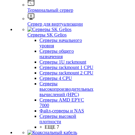
Терминальный сервер
Сервер для виртуализации
Серверы SK Gelios
Серверы начального
уровня
Серверы общего
назначения
Серверы 1U rackmount
Серверы rackmount 1 CPU
Серверы rackmount 2 CPU
Серверы 4 CPU
Серверы
высокопроизводительных
вычислений (HPC)
Серверы AMD EPYC
7000
Файл-серверы и NAS
Серверы высокой
плотности
+ ЕЩЕ 7