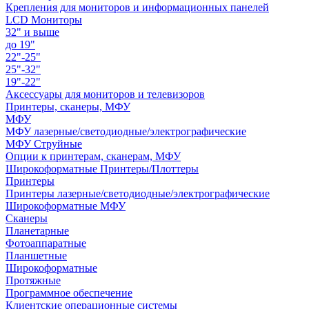
Крепления для мониторов и информационных панелей
LCD Мониторы
32" и выше
до 19"
22"-25"
25"-32"
19"-22"
Аксессуары для мониторов и телевизоров
Принтеры, сканеры, МФУ
МФУ
МФУ лазерные/светодиодные/электрографические
МФУ Струйные
Опции к принтерам, сканерам, МФУ
Широкоформатные Принтеры/Плоттеры
Принтеры
Принтеры лазерные/светодиодные/электрографические
Широкоформатные МФУ
Сканеры
Планетарные
Фотоаппаратные
Планшетные
Широкоформатные
Протяжные
Программное обеспечение
Клиентские операционные системы