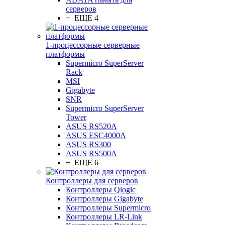
серверов
+ ЕЩЕ 4
1-процессорные серверные
платформы
Supermicro SuperServer
Rack
MSI
Gigabyte
SNR
Supermicro SuperServer
Tower
ASUS RS520A
ASUS ESC4000A
ASUS RS300
ASUS RS500A
+ ЕЩЕ 6
Контроллеры для серверов
Контроллеры Qlogic
Контроллеры Gigabyte
Контроллеры Supermicro
Контроллеры LR-Link