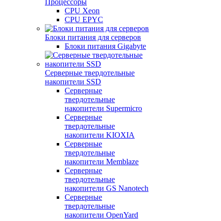
Процессоры
CPU Xeon
CPU EPYC
Блоки питания для серверов
Блоки питания Gigabyte
Серверные твердотельные
накопители SSD
Cерверные
твердотельные
накопители Supermicro
Cерверные
твердотельные
накопители KIOXIA
Cерверные
твердотельные
накопители Memblaze
Cерверные
твердотельные
накопители GS Nanotech
Серверные
твердотельные
накопители OpenYard