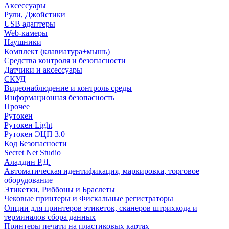
Аксессуары
Рули, Джойстики
USB адаптеры
Web-камеры
Наушники
Комплект (клавиатура+мышь)
Средства контроля и безопасности
Датчики и аксессуары
СКУД
Видеонаблюдение и контроль среды
Информационная безопасность
Прочее
Рутокен
Рутокен Light
Рутокен ЭЦП 3.0
Код Безопасности
Secret Net Studio
Аладдин Р.Д.
Автоматическая идентификация, маркировка, торговое
оборудование
Этикетки, Риббоны и Браслеты
Чековые принтеры и Фискальные регистраторы
Опции для принтеров этикеток, сканеров штрихкода и
терминалов сбора данных
Принтеры печати на пластиковых картах