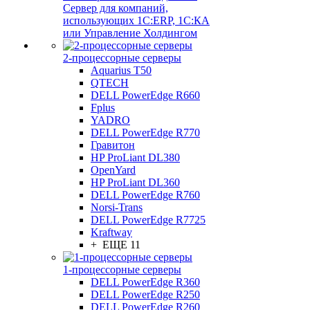
Сервер для компаний,
использующих 1C:ERP, 1С:КА
или Управление Холдингом
2-процессорные серверы
Aquarius T50
QTECH
DELL PowerEdge R660
Fplus
YADRO
DELL PowerEdge R770
Гравитон
HP ProLiant DL380
OpenYard
HP ProLiant DL360
DELL PowerEdge R760
Norsi-Trans
DELL PowerEdge R7725
Kraftway
+ ЕЩЕ 11
1-процессорные серверы
DELL PowerEdge R360
DELL PowerEdge R250
DELL PowerEdge R260