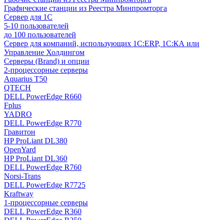
Графические станции из Реестра Минпромторга
Сервер для 1С
5-10 пользователей
до 100 пользователей
Сервер для компаний, использующих 1C:ERP, 1С:КА или
Управление Холдингом
Серверы (Brand) и опции
2-процессорные серверы
Aquarius T50
QTECH
DELL PowerEdge R660
Fplus
YADRO
DELL PowerEdge R770
Гравитон
HP ProLiant DL380
OpenYard
HP ProLiant DL360
DELL PowerEdge R760
Norsi-Trans
DELL PowerEdge R7725
Kraftway
1-процессорные серверы
DELL PowerEdge R360