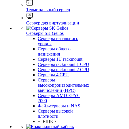
Терминальный сервер
Сервер для виртуализации
Серверы SK Gelios
Серверы начального
уровня
Серверы общего
назначения
Серверы 1U rackmount
Серверы rackmount 1 CPU
Серверы rackmount 2 CPU
Серверы 4 CPU
Серверы
высокопроизводительных
вычислений (HPC)
Серверы AMD EPYC
7000
Файл-серверы и NAS
Серверы высокой
плотности
+ ЕЩЕ 7