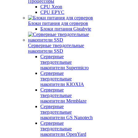
Процессоры
CPU Xeon
CPU EPYC
Блоки питания для серверов
Блоки питания Gigabyte
Серверные твердотельные
накопители SSD
Cерверные
твердотельные
накопители Supermicro
Cерверные
твердотельные
накопители KIOXIA
Cерверные
твердотельные
накопители Memblaze
Cерверные
твердотельные
накопители GS Nanotech
Серверные
твердотельные
накопители OpenYard