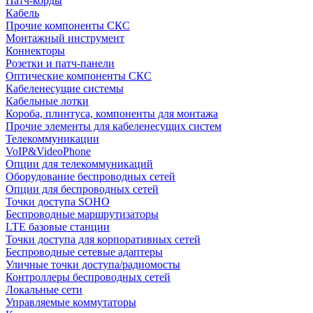
Патч-корды
Кабель
Прочие компоненты СКС
Монтажный инструмент
Коннекторы
Розетки и патч-панели
Оптические компоненты СКС
Кабеленесущие системы
Кабельные лотки
Короба, плинтуса, компоненты для монтажа
Прочие элементы для кабеленесущих систем
Телекоммуникации
VoIP&VideoPhone
Опции для телекоммуникаций
Оборудование беспроводных сетей
Опции для беспроводных сетей
Точки доступа SOHO
Беспроводные маршрутизаторы
LTE базовые станции
Точки доступа для корпоративных сетей
Беспроводные сетевые адаптеры
Уличные точки доступа/радиомосты
Контроллеры беспроводных сетей
Локальные сети
Управляемые коммутаторы