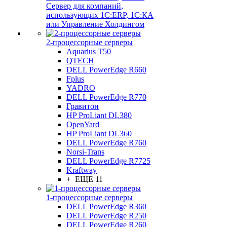
Сервер для компаний,
использующих 1C:ERP, 1С:КА
или Управление Холдингом
2-процессорные серверы
Aquarius T50
QTECH
DELL PowerEdge R660
Fplus
YADRO
DELL PowerEdge R770
Гравитон
HP ProLiant DL380
OpenYard
HP ProLiant DL360
DELL PowerEdge R760
Norsi-Trans
DELL PowerEdge R7725
Kraftway
+ ЕЩЕ 11
1-процессорные серверы
DELL PowerEdge R360
DELL PowerEdge R250
DELL PowerEdge R260