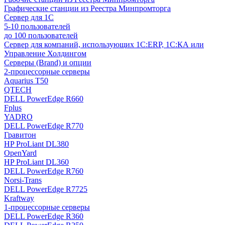
Графические станции из Реестра Минпромторга
Сервер для 1С
5-10 пользователей
до 100 пользователей
Сервер для компаний, использующих 1C:ERP, 1С:КА или
Управление Холдингом
Серверы (Brand) и опции
2-процессорные серверы
Aquarius T50
QTECH
DELL PowerEdge R660
Fplus
YADRO
DELL PowerEdge R770
Гравитон
HP ProLiant DL380
OpenYard
HP ProLiant DL360
DELL PowerEdge R760
Norsi-Trans
DELL PowerEdge R7725
Kraftway
1-процессорные серверы
DELL PowerEdge R360