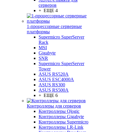
серверов
+ ЕЩЕ 4
1-процессорные серверные
платформы
Supermicro SuperServer
Rack
MSI
Gigabyte
SNR
Supermicro SuperServer
Tower
ASUS RS520A
ASUS ESC4000A
ASUS RS300
ASUS RS500A
+ ЕЩЕ 6
Контроллеры для серверов
Контроллеры Qlogic
Контроллеры Gigabyte
Контроллеры Supermicro
Контроллеры LR-Link