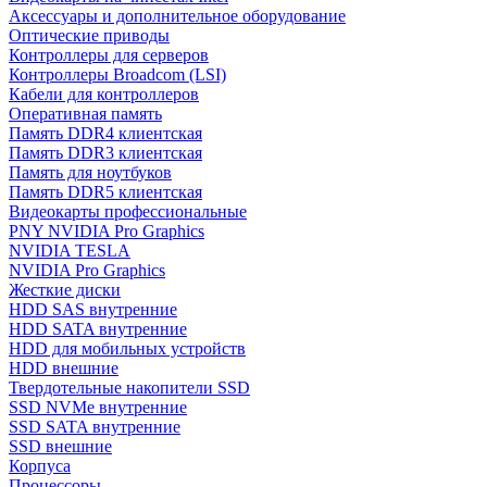
Аксессуары и дополнительное оборудование
Оптические приводы
Контроллеры для серверов
Контроллеры Broadcom (LSI)
Кабели для контроллеров
Оперативная память
Память DDR4 клиентская
Память DDR3 клиентская
Память для ноутбуков
Память DDR5 клиентская
Видеокарты профессиональные
PNY NVIDIA Pro Graphics
NVIDIA TESLA
NVIDIA Pro Graphics
Жесткие диски
HDD SAS внутренние
HDD SATA внутренние
HDD для мобильных устройств
HDD внешние
Твердотельные накопители SSD
SSD NVMe внутренние
SSD SATA внутренние
SSD внешние
Корпуса
Процессоры