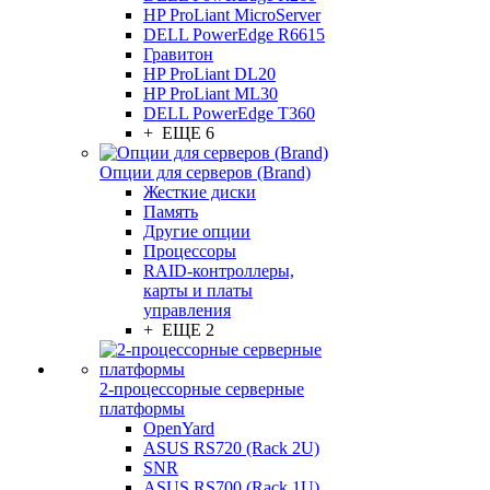
HP ProLiant MicroServer
DELL PowerEdge R6615
Гравитон
HP ProLiant DL20
HP ProLiant ML30
DELL PowerEdge T360
+ ЕЩЕ 6
Опции для серверов (Brand)
Жесткие диски
Память
Другие опции
Процессоры
RAID-контроллеры,
карты и платы
управления
+ ЕЩЕ 2
2-процессорные серверные
платформы
OpenYard
ASUS RS720 (Rack 2U)
SNR
ASUS RS700 (Rack 1U)