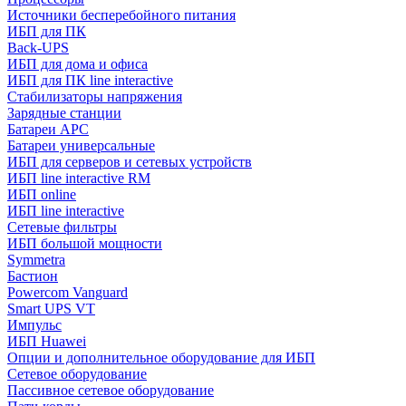
Источники бесперебойного питания
ИБП для ПК
Back-UPS
ИБП для дома и офиса
ИБП для ПК linе interactive
Стабилизаторы напряжения
Зарядные станции
Батареи APC
Батареи универсальные
ИБП для серверов и сетевых устройств
ИБП line interactive RM
ИБП online
ИБП linе interactive
Сетевые фильтры
ИБП большой мощности
Symmetra
Бастион
Powercom Vanguard
Smart UPS VT
Импульс
ИБП Huawei
Опции и дополнительное оборудование для ИБП
Сетевое оборудование
Пассивное сетевое оборудование