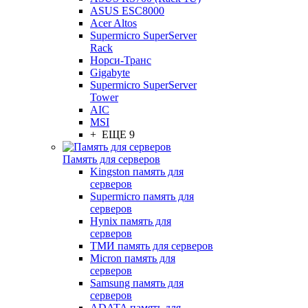
ASUS ESC8000
Acer Altos
Supermicro SuperServer
Rack
Норси-Транс
Gigabyte
Supermicro SuperServer
Tower
AIC
MSI
+ ЕЩЕ 9
Память для серверов
Kingston память для
серверов
Supermicro память для
серверов
Hynix память для
серверов
ТМИ память для серверов
Micron память для
серверов
Samsung память для
серверов
ADATA память для