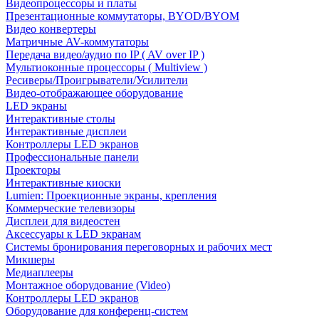
Видеопроцессоры и платы
Презентационные коммутаторы, BYOD/BYOM
Видео конвертеры
Матричные AV-коммутаторы
Передача видео/аудио по IP ( AV over IP )
Мультиоконные процессоры ( Multiview )
Ресиверы/Проигрыватели/Усилители
Видео-отображающее оборудование
LED экраны
Интерактивные столы
Интерактивные дисплеи
Контроллеры LED экранов
Профессиональные панели
Проекторы
Интерактивные киоски
Lumien: Проекционные экраны, крепления
Коммерческие телевизоры
Дисплеи для видеостен
Аксессуары к LED экранам
Системы бронирования переговорных и рабочих мест
Микшеры
Медиаплееры
Монтажное оборудование (Video)
Контроллеры LED экранов
Оборудование для конференц-систем