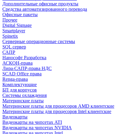
Дополнительные офисные продукты
Средства автоматизированного перевода
Офисные пакеты
Прочее
Digital Signage
Smartplayer
Spinetix
Серверные операционные системы
SQL сервер
САПР
Нанософт Разработка
АСКОН-права
Лира-САПР-права НДС
SCAD Office права
Renga-права
Комплектующие
БП для корпусов
Системы охлаждения
Материнские платы
Материнские платы для процесоров AMD клиентские
Материнские платы для процесоров Intel клиентские
Видеокарты
Видеокарты на чипсетах ATI
Видеокарты на чипсетах NVIDIA
Видеокарты на чипсетах Intel