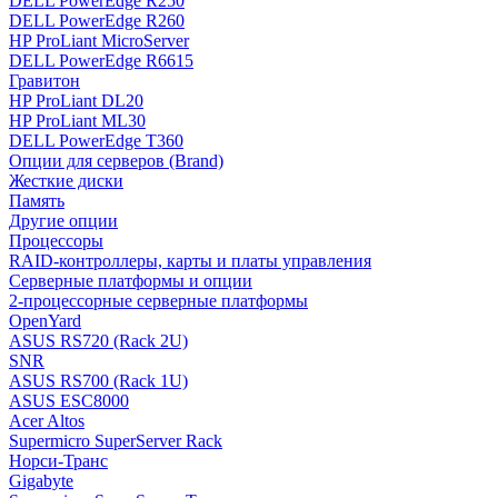
DELL PowerEdge R250
DELL PowerEdge R260
HP ProLiant MicroServer
DELL PowerEdge R6615
Гравитон
HP ProLiant DL20
HP ProLiant ML30
DELL PowerEdge T360
Опции для серверов (Brand)
Жесткие диски
Память
Другие опции
Процессоры
RAID-контроллеры, карты и платы управления
Серверные платформы и опции
2-процессорные серверные платформы
OpenYard
ASUS RS720 (Rack 2U)
SNR
ASUS RS700 (Rack 1U)
ASUS ESC8000
Acer Altos
Supermicro SuperServer Rack
Норси-Транс
Gigabyte