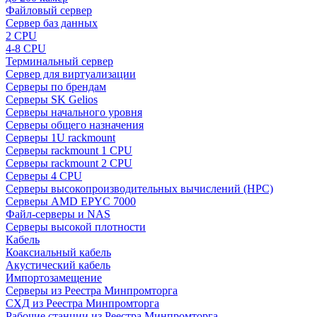
Файловый сервер
Сервер баз данных
2 CPU
4-8 CPU
Терминальный сервер
Сервер для виртуализации
Серверы по брендам
Серверы SK Gelios
Серверы начального уровня
Серверы общего назначения
Серверы 1U rackmount
Серверы rackmount 1 CPU
Серверы rackmount 2 CPU
Серверы 4 CPU
Серверы высокопроизводительных вычислений (HPC)
Серверы AMD EPYC 7000
Файл-серверы и NAS
Серверы высокой плотности
Кабель
Коаксиальный кабель
Акустический кабель
Импортозамещение
Серверы из Реестра Минпромторга
СХД из Реестра Минпромторга
Рабочие станции из Реестра Минпромторга