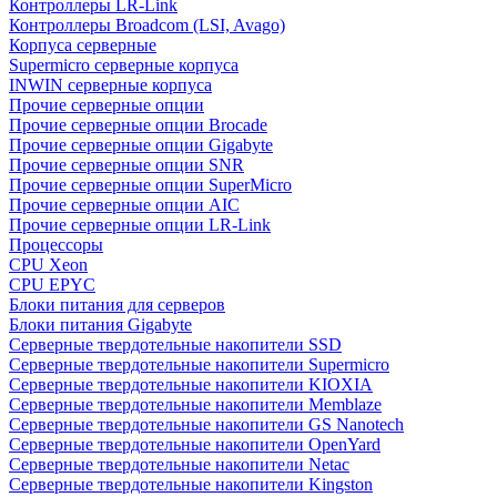
Контроллеры LR-Link
Контроллеры Broadcom (LSI, Avago)
Корпуса серверные
Supermicro серверные корпуса
INWIN серверные корпуса
Прочие серверные опции
Прочие серверные опции Brocade
Прочие серверные опции Gigabyte
Прочие серверные опции SNR
Прочие серверные опции SuperMicro
Прочие серверные опции AIC
Прочие серверные опции LR-Link
Процессоры
CPU Xeon
CPU EPYC
Блоки питания для серверов
Блоки питания Gigabyte
Серверные твердотельные накопители SSD
Cерверные твердотельные накопители Supermicro
Cерверные твердотельные накопители KIOXIA
Cерверные твердотельные накопители Memblaze
Cерверные твердотельные накопители GS Nanotech
Серверные твердотельные накопители OpenYard
Серверные твердотельные накопители Netac
Cерверные твердотельные накопители Kingston