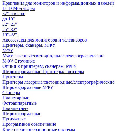
Крепления для мониторов и информационных панелей
LCD Мониторы
32" и выше
до 19"
22"-25"
25"-32"
19"-22"
Аксессуары для мониторов и телевизоров
Принтеры, сканеры, МФУ
МФУ
МФУ лазерные/светодиодные/электрографические
МФУ Струйные
Опции к принтерам, сканерам, МФУ
Широкоформатные Принтеры/Плоттеры
Принтеры
Принтеры лазерные/светодиодные/электрографические
Широкоформатные МФУ
Сканеры
Планетарные
Фотоаппаратные
Планшетные
Широкоформатные
Протяжные
Программное обеспечение
Клиентские операционные системы