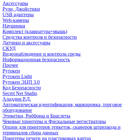
Аксессуары
Рули, Джойстики
USB адаптеры
Web-камеры
Наушники
Комплект (клавиатура+мышь)
Средства контроля и безопасности
Датчики и аксессуары
СКУД
Видеонаблюдение и контроль среды
Информационная безопасность
Прочее
Рутокен
Рутокен Light
Рутокен ЭЦП 3.0
Код Безопасности
Secret Net Studio
Аладдин Р.Д.
Автоматическая идентификация, маркировка, торговое
оборудование
Этикетки, Риббоны и Браслеты
Чековые принтеры и Фискальные регистраторы
Опции для принтеров этикеток, сканеров штрихкода и
терминалов сбора данных
Принтеры печати на пластиковых картах