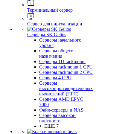
Терминальный сервер
Сервер для виртуализации
Серверы SK Gelios
Серверы начального
уровня
Серверы общего
назначения
Серверы 1U rackmount
Серверы rackmount 1 CPU
Серверы rackmount 2 CPU
Серверы 4 CPU
Серверы
высокопроизводительных
вычислений (HPC)
Серверы AMD EPYC
7000
Файл-серверы и NAS
Серверы высокой
плотности
+ ЕЩЕ 7