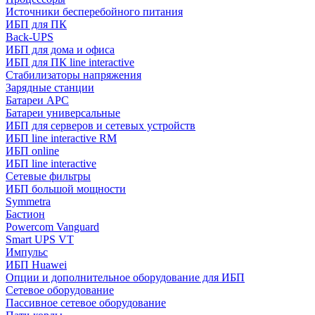
Источники бесперебойного питания
ИБП для ПК
Back-UPS
ИБП для дома и офиса
ИБП для ПК linе interactive
Стабилизаторы напряжения
Зарядные станции
Батареи APC
Батареи универсальные
ИБП для серверов и сетевых устройств
ИБП line interactive RM
ИБП online
ИБП linе interactive
Сетевые фильтры
ИБП большой мощности
Symmetra
Бастион
Powercom Vanguard
Smart UPS VT
Импульс
ИБП Huawei
Опции и дополнительное оборудование для ИБП
Сетевое оборудование
Пассивное сетевое оборудование