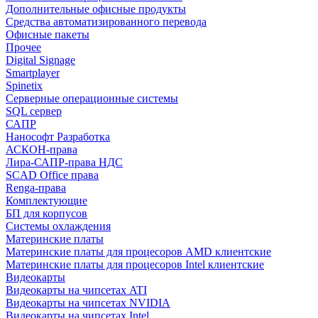
Дополнительные офисные продукты
Средства автоматизированного перевода
Офисные пакеты
Прочее
Digital Signage
Smartplayer
Spinetix
Серверные операционные системы
SQL сервер
САПР
Нанософт Разработка
АСКОН-права
Лира-САПР-права НДС
SCAD Office права
Renga-права
Комплектующие
БП для корпусов
Системы охлаждения
Материнские платы
Материнские платы для процесоров AMD клиентские
Материнские платы для процесоров Intel клиентские
Видеокарты
Видеокарты на чипсетах ATI
Видеокарты на чипсетах NVIDIA
Видеокарты на чипсетах Intel