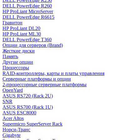
DELL PowerEdge R250
DELL PowerEdge R260
HP ProLiant MicroServer
DELL PowerEdge R6615
Гравитон
HP ProLiant DL20
HP ProLiant ML30
DELL PowerEdge T360
Опции для серверов (Brand)
Жесткие диски
Память
Другие опции
Процессоры
RAID-контроллеры, карты и платы управления
Серверные платформы и опции
2-процессорные серверные платформы
OpenYard
ASUS RS720 (Rack 2U)
SNR
ASUS RS700 (Rack 1U)
ASUS ESC8000
Acer Altos
Supermicro SuperServer Rack
Норси-Транс
Gigabyte