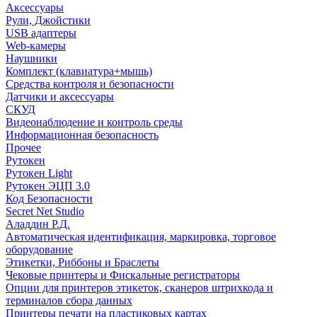
Аксессуары
Рули, Джойстики
USB адаптеры
Web-камеры
Наушники
Комплект (клавиатура+мышь)
Средства контроля и безопасности
Датчики и аксессуары
СКУД
Видеонаблюдение и контроль среды
Информационная безопасность
Прочее
Рутокен
Рутокен Light
Рутокен ЭЦП 3.0
Код Безопасности
Secret Net Studio
Аладдин Р.Д.
Автоматическая идентификация, маркировка, торговое
оборудование
Этикетки, Риббоны и Браслеты
Чековые принтеры и Фискальные регистраторы
Опции для принтеров этикеток, сканеров штрихкода и
терминалов сбора данных
Принтеры печати на пластиковых картах