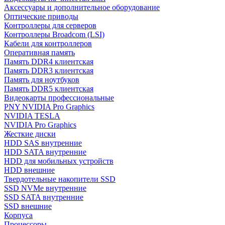
Аксессуары и дополнительное оборудование
Оптические приводы
Контроллеры для серверов
Контроллеры Broadcom (LSI)
Кабели для контроллеров
Оперативная память
Память DDR4 клиентская
Память DDR3 клиентская
Память для ноутбуков
Память DDR5 клиентская
Видеокарты профессиональные
PNY NVIDIA Pro Graphics
NVIDIA TESLA
NVIDIA Pro Graphics
Жесткие диски
HDD SAS внутренние
HDD SATA внутренние
HDD для мобильных устройств
HDD внешние
Твердотельные накопители SSD
SSD NVMe внутренние
SSD SATA внутренние
SSD внешние
Корпуса
Процессоры