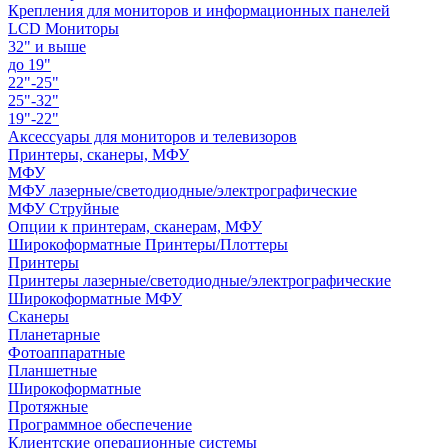
Крепления для мониторов и информационных панелей
LCD Мониторы
32" и выше
до 19"
22"-25"
25"-32"
19"-22"
Аксессуары для мониторов и телевизоров
Принтеры, сканеры, МФУ
МФУ
МФУ лазерные/светодиодные/электрографические
МФУ Струйные
Опции к принтерам, сканерам, МФУ
Широкоформатные Принтеры/Плоттеры
Принтеры
Принтеры лазерные/светодиодные/электрографические
Широкоформатные МФУ
Сканеры
Планетарные
Фотоаппаратные
Планшетные
Широкоформатные
Протяжные
Программное обеспечение
Клиентские операционные системы