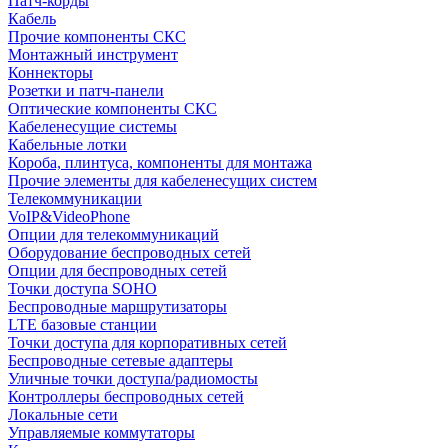
Патч-корды
Кабель
Прочие компоненты СКС
Монтажный инструмент
Коннекторы
Розетки и патч-панели
Оптические компоненты СКС
Кабеленесущие системы
Кабельные лотки
Короба, плинтуса, компоненты для монтажа
Прочие элементы для кабеленесущих систем
Телекоммуникации
VoIP&VideoPhone
Опции для телекоммуникаций
Оборудование беспроводных сетей
Опции для беспроводных сетей
Точки доступа SOHO
Беспроводные маршрутизаторы
LTE базовые станции
Точки доступа для корпоративных сетей
Беспроводные сетевые адаптеры
Уличные точки доступа/радиомосты
Контроллеры беспроводных сетей
Локальные сети
Управляемые коммутаторы