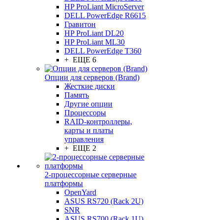
HP ProLiant MicroServer
DELL PowerEdge R6615
Гравитон
HP ProLiant DL20
HP ProLiant ML30
DELL PowerEdge T360
+ ЕЩЕ 6
Опции для серверов (Brand)
Жесткие диски
Память
Другие опции
Процессоры
RAID-контроллеры,
карты и платы
управления
+ ЕЩЕ 2
2-процессорные серверные
платформы
OpenYard
ASUS RS720 (Rack 2U)
SNR
ASUS RS700 (Rack 1U)