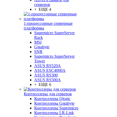
серверов
+ ЕЩЕ 4
1-процессорные серверные
платформы
Supermicro SuperServer
Rack
MSI
Gigabyte
SNR
Supermicro SuperServer
Tower
ASUS RS520A
ASUS ESC4000A
ASUS RS300
ASUS RS500A
+ ЕЩЕ 6
Контроллеры для серверов
Контроллеры Qlogic
Контроллеры Gigabyte
Контроллеры Supermicro
Контроллеры LR-Link