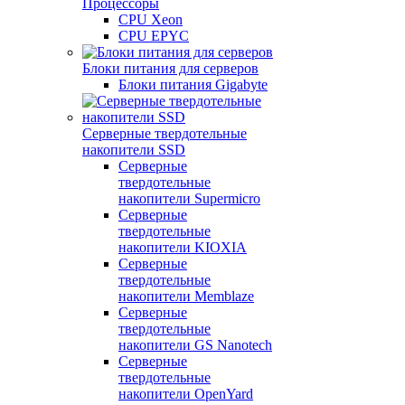
Процессоры
CPU Xeon
CPU EPYC
Блоки питания для серверов
Блоки питания Gigabyte
Серверные твердотельные
накопители SSD
Cерверные
твердотельные
накопители Supermicro
Cерверные
твердотельные
накопители KIOXIA
Cерверные
твердотельные
накопители Memblaze
Cерверные
твердотельные
накопители GS Nanotech
Серверные
твердотельные
накопители OpenYard