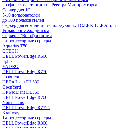
Графические станции из Реестра Минпромторга
Сервер для 1С
5-10 пользователей
до 100 пользователей
Сервер для компаний, использующих 1C:ERP, 1С:КА или
Управление Холдингом
Серверы (Brand) и опции
2-процессорные серверы
Aquarius T50
QTECH
DELL PowerEdge R660
Fplus
YADRO
DELL PowerEdge R770
Гравитон
HP ProLiant DL380
OpenYard
HP ProLiant DL360
DELL PowerEdge R760
Norsi-Trans
DELL PowerEdge R7725
Kraftway
1-процессорные серверы
DELL PowerEdge R360