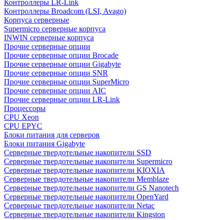
Контроллеры LR-Link
Контроллеры Broadcom (LSI, Avago)
Корпуса серверные
Supermicro серверные корпуса
INWIN серверные корпуса
Прочие серверные опции
Прочие серверные опции Brocade
Прочие серверные опции Gigabyte
Прочие серверные опции SNR
Прочие серверные опции SuperMicro
Прочие серверные опции AIC
Прочие серверные опции LR-Link
Процессоры
CPU Xeon
CPU EPYC
Блоки питания для серверов
Блоки питания Gigabyte
Серверные твердотельные накопители SSD
Cерверные твердотельные накопители Supermicro
Cерверные твердотельные накопители KIOXIA
Cерверные твердотельные накопители Memblaze
Cерверные твердотельные накопители GS Nanotech
Серверные твердотельные накопители OpenYard
Серверные твердотельные накопители Netac
Cерверные твердотельные накопители Kingston