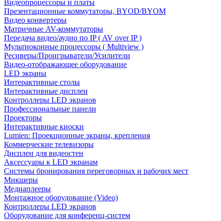
Видеопроцессоры и платы
Презентационные коммутаторы, BYOD/BYOM
Видео конвертеры
Матричные AV-коммутаторы
Передача видео/аудио по IP ( AV over IP )
Мультиоконные процессоры ( Multiview )
Ресиверы/Проигрыватели/Усилители
Видео-отображающее оборудование
LED экраны
Интерактивные столы
Интерактивные дисплеи
Контроллеры LED экранов
Профессиональные панели
Проекторы
Интерактивные киоски
Lumien: Проекционные экраны, крепления
Коммерческие телевизоры
Дисплеи для видеостен
Аксессуары к LED экранам
Системы бронирования переговорных и рабочих мест
Микшеры
Медиаплееры
Монтажное оборудование (Video)
Контроллеры LED экранов
Оборудование для конференц-систем