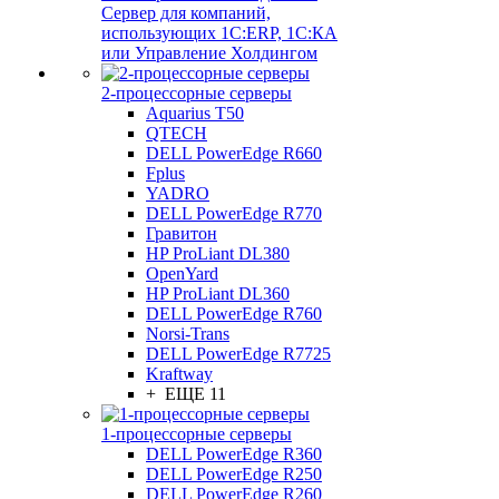
Сервер для компаний,
использующих 1C:ERP, 1С:КА
или Управление Холдингом
2-процессорные серверы
Aquarius T50
QTECH
DELL PowerEdge R660
Fplus
YADRO
DELL PowerEdge R770
Гравитон
HP ProLiant DL380
OpenYard
HP ProLiant DL360
DELL PowerEdge R760
Norsi-Trans
DELL PowerEdge R7725
Kraftway
+ ЕЩЕ 11
1-процессорные серверы
DELL PowerEdge R360
DELL PowerEdge R250
DELL PowerEdge R260