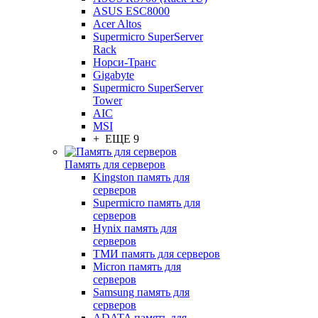
ASUS ESC8000
Acer Altos
Supermicro SuperServer
Rack
Норси-Транс
Gigabyte
Supermicro SuperServer
Tower
AIC
MSI
+ ЕЩЕ 9
Память для серверов
Kingston память для
серверов
Supermicro память для
серверов
Hynix память для
серверов
ТМИ память для серверов
Micron память для
серверов
Samsung память для
серверов
ADATA память для