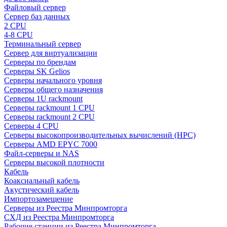
Файловый сервер
Сервер баз данных
2 CPU
4-8 CPU
Терминальный сервер
Сервер для виртуализации
Серверы по брендам
Серверы SK Gelios
Серверы начального уровня
Серверы общего назначения
Серверы 1U rackmount
Серверы rackmount 1 CPU
Серверы rackmount 2 CPU
Серверы 4 CPU
Серверы высокопроизводительных вычислений (HPC)
Серверы AMD EPYC 7000
Файл-серверы и NAS
Серверы высокой плотности
Кабель
Коаксиальный кабель
Акустический кабель
Импортозамещение
Серверы из Реестра Минпромторга
СХД из Реестра Минпромторга
Рабочие станции из Реестра Минпромторга