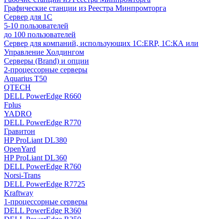
Графические станции из Реестра Минпромторга
Сервер для 1С
5-10 пользователей
до 100 пользователей
Сервер для компаний, использующих 1C:ERP, 1С:КА или
Управление Холдингом
Серверы (Brand) и опции
2-процессорные серверы
Aquarius T50
QTECH
DELL PowerEdge R660
Fplus
YADRO
DELL PowerEdge R770
Гравитон
HP ProLiant DL380
OpenYard
HP ProLiant DL360
DELL PowerEdge R760
Norsi-Trans
DELL PowerEdge R7725
Kraftway
1-процессорные серверы
DELL PowerEdge R360