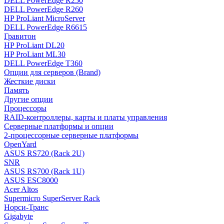
DELL PowerEdge R250
DELL PowerEdge R260
HP ProLiant MicroServer
DELL PowerEdge R6615
Гравитон
HP ProLiant DL20
HP ProLiant ML30
DELL PowerEdge T360
Опции для серверов (Brand)
Жесткие диски
Память
Другие опции
Процессоры
RAID-контроллеры, карты и платы управления
Серверные платформы и опции
2-процессорные серверные платформы
OpenYard
ASUS RS720 (Rack 2U)
SNR
ASUS RS700 (Rack 1U)
ASUS ESC8000
Acer Altos
Supermicro SuperServer Rack
Норси-Транс
Gigabyte