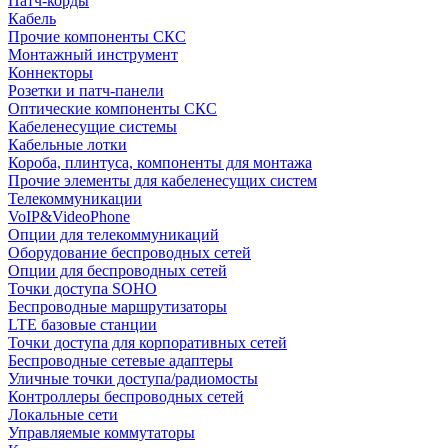
Патч-корды
Кабель
Прочие компоненты СКС
Монтажный инструмент
Коннекторы
Розетки и патч-панели
Оптические компоненты СКС
Кабеленесущие системы
Кабельные лотки
Короба, плинтуса, компоненты для монтажа
Прочие элементы для кабеленесущих систем
Телекоммуникации
VoIP&VideoPhone
Опции для телекоммуникаций
Оборудование беспроводных сетей
Опции для беспроводных сетей
Точки доступа SOHO
Беспроводные маршрутизаторы
LTE базовые станции
Точки доступа для корпоративных сетей
Беспроводные сетевые адаптеры
Уличные точки доступа/радиомосты
Контроллеры беспроводных сетей
Локальные сети
Управляемые коммутаторы