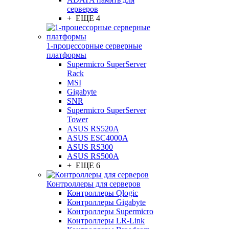
серверов
+ ЕЩЕ 4
1-процессорные серверные
платформы
Supermicro SuperServer
Rack
MSI
Gigabyte
SNR
Supermicro SuperServer
Tower
ASUS RS520A
ASUS ESC4000A
ASUS RS300
ASUS RS500A
+ ЕЩЕ 6
Контроллеры для серверов
Контроллеры Qlogic
Контроллеры Gigabyte
Контроллеры Supermicro
Контроллеры LR-Link