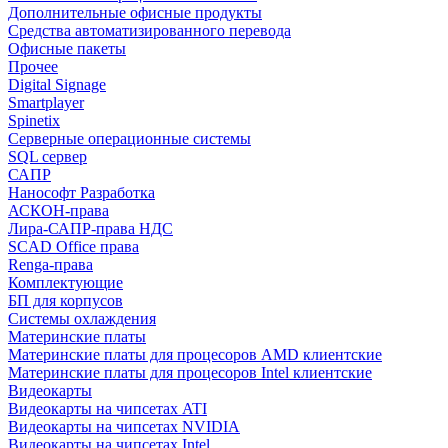
Дополнительные офисные продукты
Средства автоматизированного перевода
Офисные пакеты
Прочее
Digital Signage
Smartplayer
Spinetix
Серверные операционные системы
SQL сервер
САПР
Нанософт Разработка
АСКОН-права
Лира-САПР-права НДС
SCAD Office права
Renga-права
Комплектующие
БП для корпусов
Системы охлаждения
Материнские платы
Материнские платы для процесоров AMD клиентские
Материнские платы для процесоров Intel клиентские
Видеокарты
Видеокарты на чипсетах ATI
Видеокарты на чипсетах NVIDIA
Видеокарты на чипсетах Intel