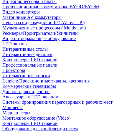
Видеопроцессоры и платы
Презентационные коммутаторы, BYOD/BYOM
Видео конвертеры
Матричные AV-коммутаторы
Передача видео/аудио по IP ( AV over IP )
Мультиоконные процессоры ( Multiview )
Ресиверы/Проигрыватели/Усилители
Видео-отображающее оборудование
LED экраны
Интерактивные столы
Интерактивные дисплеи
Контроллеры LED экранов
Профессиональные панели
Проекторы
Интерактивные киоски
Lumien: Проекционные экраны, крепления
Коммерческие телевизоры
Дисплеи для видеостен
Аксессуары к LED экранам
Системы бронирования переговорных и рабочих мест
Микшеры
Медиаплееры
Монтажное оборудование (Video)
Контроллеры LED экранов
Оборудование для конференц-систем