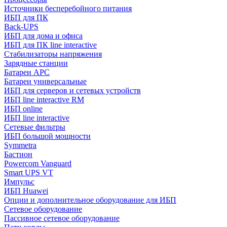
Источники бесперебойного питания
ИБП для ПК
Back-UPS
ИБП для дома и офиса
ИБП для ПК linе interactive
Стабилизаторы напряжения
Зарядные станции
Батареи APC
Батареи универсальные
ИБП для серверов и сетевых устройств
ИБП line interactive RM
ИБП online
ИБП linе interactive
Сетевые фильтры
ИБП большой мощности
Symmetra
Бастион
Powercom Vanguard
Smart UPS VT
Импульс
ИБП Huawei
Опции и дополнительное оборудование для ИБП
Сетевое оборудование
Пассивное сетевое оборудование