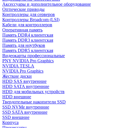
Аксессуары и дополнительное оборудование
Оптические приводы
Контроллеры для серверов
Контроллеры Broadcom (LSI)
Кабели для контроллеров
Оперативная память
Память DDR4 клиентская
Память DDR3 клиентская
Память для ноутбуков
Память DDR5 клиентская
Видеокарты профессиональные
PNY NVIDIA Pro Graphics
NVIDIA TESLA
NVIDIA Pro Graphics
Жесткие диски
HDD SAS внутренние
HDD SATA внутренние
HDD для мобильных устройств
HDD внешние
Твердотельные накопители SSD
SSD NVMe внутренние
SSD SATA внутренние
SSD внешние
Корпуса
Процессоры