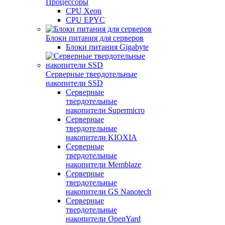
Процессоры
CPU Xeon
CPU EPYC
Блоки питания для серверов
Блоки питания Gigabyte
Серверные твердотельные
накопители SSD
Cерверные
твердотельные
накопители Supermicro
Cерверные
твердотельные
накопители KIOXIA
Cерверные
твердотельные
накопители Memblaze
Cерверные
твердотельные
накопители GS Nanotech
Серверные
твердотельные
накопители OpenYard