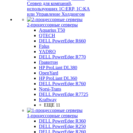
Сервер для компаний,
использующих 1C:ERP, 1С:КА
или Управление Холдингом
2-процессорные серверы
Aquarius T50
QTECH
DELL PowerEdge R660
Fplus
YADRO
DELL PowerEdge R770
Гравитон
HP ProLiant DL380
OpenYard
HP ProLiant DL360
DELL PowerEdge R760
Norsi-Trans
DELL PowerEdge R7725
Kraftway
+ ЕЩЕ 11
1-процессорные серверы
DELL PowerEdge R360
DELL PowerEdge R250
DELL PowerEdge R260