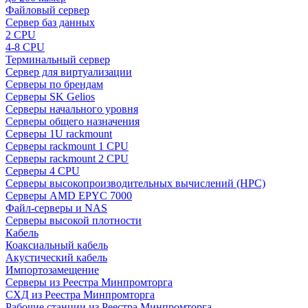
Файловый сервер
Сервер баз данных
2 CPU
4-8 CPU
Терминальный сервер
Сервер для виртуализации
Серверы по брендам
Серверы SK Gelios
Серверы начального уровня
Серверы общего назначения
Серверы 1U rackmount
Серверы rackmount 1 CPU
Серверы rackmount 2 CPU
Серверы 4 CPU
Серверы высокопроизводительных вычислений (HPC)
Серверы AMD EPYC 7000
Файл-серверы и NAS
Серверы высокой плотности
Кабель
Коаксиальный кабель
Акустический кабель
Импортозамещение
Серверы из Реестра Минпромторга
СХД из Реестра Минпромторга
Рабочие станции из Реестра Минпромторга