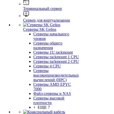
Терминальный сервер
Сервер для виртуализации
Серверы SK Gelios
Серверы начального
уровня
Серверы общего
назначения
Серверы 1U rackmount
Серверы rackmount 1 CPU
Серверы rackmount 2 CPU
Серверы 4 CPU
Серверы
высокопроизводительных
вычислений (HPC)
Серверы AMD EPYC
7000
Файл-серверы и NAS
Серверы высокой
плотности
+ ЕЩЕ 7