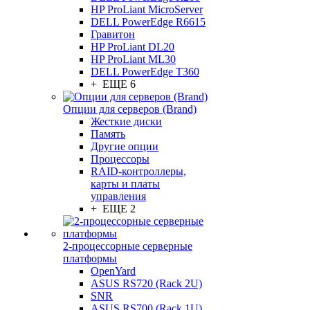
HP ProLiant MicroServer
DELL PowerEdge R6615
Гравитон
HP ProLiant DL20
HP ProLiant ML30
DELL PowerEdge T360
+ ЕЩЕ 6
Опции для серверов (Brand)
Жесткие диски
Память
Другие опции
Процессоры
RAID-контроллеры,
карты и платы
управления
+ ЕЩЕ 2
2-процессорные серверные
платформы
OpenYard
ASUS RS720 (Rack 2U)
SNR
ASUS RS700 (Rack 1U)