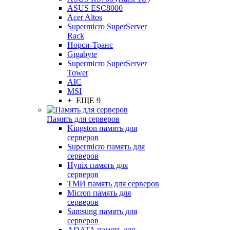
ASUS ESC8000
Acer Altos
Supermicro SuperServer
Rack
Норси-Транс
Gigabyte
Supermicro SuperServer
Tower
AIC
MSI
+ ЕЩЕ 9
Память для серверов
Kingston память для
серверов
Supermicro память для
серверов
Hynix память для
серверов
ТМИ память для серверов
Micron память для
серверов
Samsung память для
серверов
ADATA память для