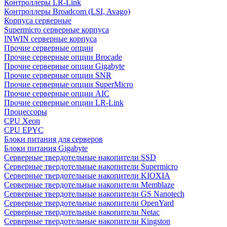
Контроллеры LR-Link
Контроллеры Broadcom (LSI, Avago)
Корпуса серверные
Supermicro серверные корпуса
INWIN серверные корпуса
Прочие серверные опции
Прочие серверные опции Brocade
Прочие серверные опции Gigabyte
Прочие серверные опции SNR
Прочие серверные опции SuperMicro
Прочие серверные опции AIC
Прочие серверные опции LR-Link
Процессоры
CPU Xeon
CPU EPYC
Блоки питания для серверов
Блоки питания Gigabyte
Серверные твердотельные накопители SSD
Cерверные твердотельные накопители Supermicro
Cерверные твердотельные накопители KIOXIA
Cерверные твердотельные накопители Memblaze
Cерверные твердотельные накопители GS Nanotech
Серверные твердотельные накопители OpenYard
Серверные твердотельные накопители Netac
Cерверные твердотельные накопители Kingston