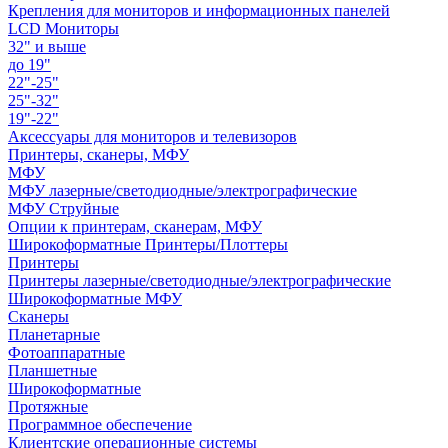
Крепления для мониторов и информационных панелей
LCD Мониторы
32" и выше
до 19"
22"-25"
25"-32"
19"-22"
Аксессуары для мониторов и телевизоров
Принтеры, сканеры, МФУ
МФУ
МФУ лазерные/светодиодные/электрографические
МФУ Струйные
Опции к принтерам, сканерам, МФУ
Широкоформатные Принтеры/Плоттеры
Принтеры
Принтеры лазерные/светодиодные/электрографические
Широкоформатные МФУ
Сканеры
Планетарные
Фотоаппаратные
Планшетные
Широкоформатные
Протяжные
Программное обеспечение
Клиентские операционные системы