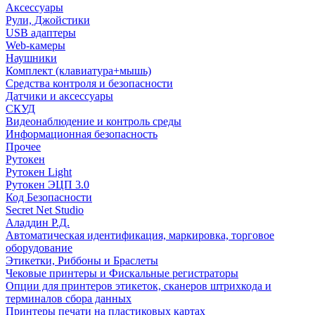
Аксессуары
Рули, Джойстики
USB адаптеры
Web-камеры
Наушники
Комплект (клавиатура+мышь)
Средства контроля и безопасности
Датчики и аксессуары
СКУД
Видеонаблюдение и контроль среды
Информационная безопасность
Прочее
Рутокен
Рутокен Light
Рутокен ЭЦП 3.0
Код Безопасности
Secret Net Studio
Аладдин Р.Д.
Автоматическая идентификация, маркировка, торговое
оборудование
Этикетки, Риббоны и Браслеты
Чековые принтеры и Фискальные регистраторы
Опции для принтеров этикеток, сканеров штрихкода и
терминалов сбора данных
Принтеры печати на пластиковых картах