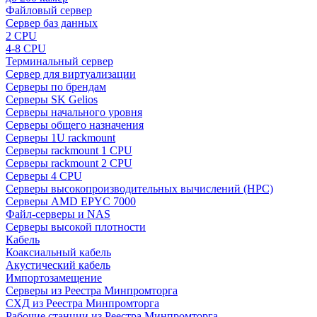
Файловый сервер
Сервер баз данных
2 CPU
4-8 CPU
Терминальный сервер
Сервер для виртуализации
Серверы по брендам
Серверы SK Gelios
Серверы начального уровня
Серверы общего назначения
Серверы 1U rackmount
Серверы rackmount 1 CPU
Серверы rackmount 2 CPU
Серверы 4 CPU
Серверы высокопроизводительных вычислений (HPC)
Серверы AMD EPYC 7000
Файл-серверы и NAS
Серверы высокой плотности
Кабель
Коаксиальный кабель
Акустический кабель
Импортозамещение
Серверы из Реестра Минпромторга
СХД из Реестра Минпромторга
Рабочие станции из Реестра Минпромторга