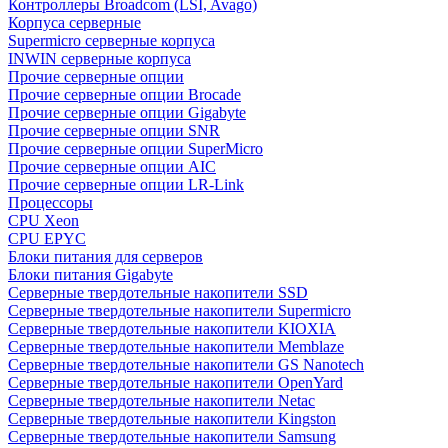
Контроллеры Broadcom (LSI, Avago)
Корпуса серверные
Supermicro серверные корпуса
INWIN серверные корпуса
Прочие серверные опции
Прочие серверные опции Brocade
Прочие серверные опции Gigabyte
Прочие серверные опции SNR
Прочие серверные опции SuperMicro
Прочие серверные опции AIC
Прочие серверные опции LR-Link
Процессоры
CPU Xeon
CPU EPYC
Блоки питания для серверов
Блоки питания Gigabyte
Серверные твердотельные накопители SSD
Cерверные твердотельные накопители Supermicro
Cерверные твердотельные накопители KIOXIA
Cерверные твердотельные накопители Memblaze
Cерверные твердотельные накопители GS Nanotech
Серверные твердотельные накопители OpenYard
Серверные твердотельные накопители Netac
Cерверные твердотельные накопители Kingston
Cерверные твердотельные накопители Samsung