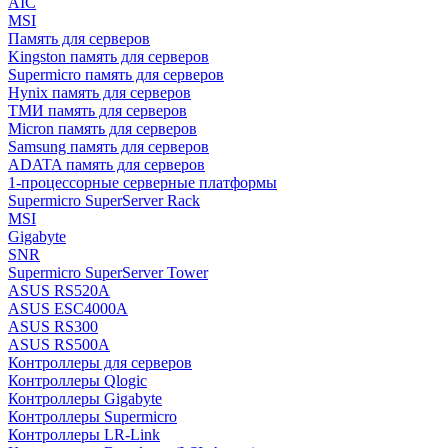
AIC
MSI
Память для серверов
Kingston память для серверов
Supermicro память для серверов
Hynix память для серверов
ТМИ память для серверов
Micron память для серверов
Samsung память для серверов
ADATA память для серверов
1-процессорные серверные платформы
Supermicro SuperServer Rack
MSI
Gigabyte
SNR
Supermicro SuperServer Tower
ASUS RS520A
ASUS ESC4000A
ASUS RS300
ASUS RS500A
Контроллеры для серверов
Контроллеры Qlogic
Контроллеры Gigabyte
Контроллеры Supermicro
Контроллеры LR-Link