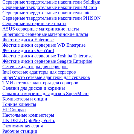
Cерверные твердотельные накопители Solidigm
Cерверные твердотельные накопители Micron
Cерверные твердотельные накопители Intel
Cерверные твердотельные накопители PHISON
Серверные материнские платы
ASUS серверные материнские платы
Supermicro серверные материнские платы
Жесткие диски Enterprise
Жесткие диски серверные WD Enterprise
Жесткие диски OpenYard
Жесткие диски серверные Toshiba Enterprise
Жесткие диски серверные Seagate Enterprise
Сетевые адаптеры для серверов
Intel сетевые адаптеры для серверов
SuperMicro сетевые адаптеры для серверов
ТМИ сетевые адаптеры для серверов
Салазки для дисков и корзины
Салазки и корзины для дисков SuperMicro
Компьютеры и опции
Тонкие клиенты
HP Compaq
Настольные компьютеры
ПК DELL OptiPlex, Vostro
Экономичная серия
Рабочие станции