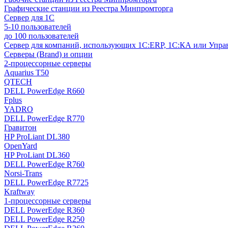
Графические станции из Реестра Минпромторга
Сервер для 1С
5-10 пользователей
до 100 пользователей
Сервер для компаний, использующих 1C:ERP, 1С:КА или Упр
Серверы (Brand) и опции
2-процессорные серверы
Aquarius T50
QTECH
DELL PowerEdge R660
Fplus
YADRO
DELL PowerEdge R770
Гравитон
HP ProLiant DL380
OpenYard
HP ProLiant DL360
DELL PowerEdge R760
Norsi-Trans
DELL PowerEdge R7725
Kraftway
1-процессорные серверы
DELL PowerEdge R360
DELL PowerEdge R250