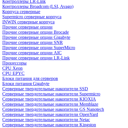
Контроллеры LR-Link
Контроллеры Broadcom (LSI, Avago)
Корпуса серверные
Supermicro серверные корпуса
INWIN серверные корпуса
Прочие серверные опции
Прочие серверные опции Brocade
Прочие серверные опции Gigabyte
Прочие серверные опции SNR
Прочие серверные опции SuperMicro
Прочие серверные опции AIC
Прочие серверные опции LR-Link
Процессоры
CPU Xeon
CPU EPYC
Блоки питания для серверов
Блоки питания Gigabyte
Серверные твердотельные накопители SSD
Cерверные твердотельные накопители Supermicro
Cерверные твердотельные накопители KIOXIA
Cерверные твердотельные накопители Memblaze
Cерверные твердотельные накопители GS Nanotech
Серверные твердотельные накопители OpenYard
Серверные твердотельные накопители Netac
Cерверные твердотельные накопители Kingston