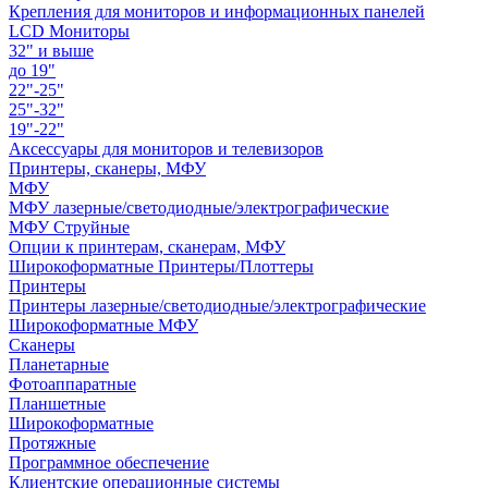
Крепления для мониторов и информационных панелей
LCD Мониторы
32" и выше
до 19"
22"-25"
25"-32"
19"-22"
Аксессуары для мониторов и телевизоров
Принтеры, сканеры, МФУ
МФУ
МФУ лазерные/светодиодные/электрографические
МФУ Струйные
Опции к принтерам, сканерам, МФУ
Широкоформатные Принтеры/Плоттеры
Принтеры
Принтеры лазерные/светодиодные/электрографические
Широкоформатные МФУ
Сканеры
Планетарные
Фотоаппаратные
Планшетные
Широкоформатные
Протяжные
Программное обеспечение
Клиентские операционные системы