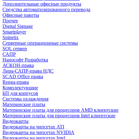
Дополнительные офисные продукты
Средства автоматизированного перевода
Офисные пакеты
Прочее
Digital Signage
Smartplayer
Spinetix
Серверные операционные системы
SQL сервер
САПР
Нанософт Разработка
АСКОН-права
Лира-САПР-права НДС
SCAD Office права
Renga-права
Комплектующие
БП для корпусов
Системы охлаждения
Материнские платы
Материнские платы для процесоров AMD клиентские
Материнские платы для процесоров Intel клиентские
Видеокарты
Видеокарты на чипсетах ATI
Видеокарты на чипсетах NVIDIA
Видеокарты на чипсетах Intel