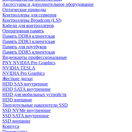
Аксессуары и дополнительное оборудование
Оптические приводы
Контроллеры для серверов
Контроллеры Broadcom (LSI)
Кабели для контроллеров
Оперативная память
Память DDR4 клиентская
Память DDR3 клиентская
Память для ноутбуков
Память DDR5 клиентская
Видеокарты профессиональные
PNY NVIDIA Pro Graphics
NVIDIA TESLA
NVIDIA Pro Graphics
Жесткие диски
HDD SAS внутренние
HDD SATA внутренние
HDD для мобильных устройств
HDD внешние
Твердотельные накопители SSD
SSD NVMe внутренние
SSD SATA внутренние
SSD внешние
Корпуса
Процессоры