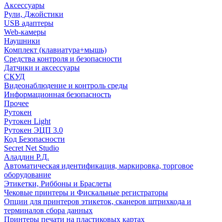
Аксессуары
Рули, Джойстики
USB адаптеры
Web-камеры
Наушники
Комплект (клавиатура+мышь)
Средства контроля и безопасности
Датчики и аксессуары
СКУД
Видеонаблюдение и контроль среды
Информационная безопасность
Прочее
Рутокен
Рутокен Light
Рутокен ЭЦП 3.0
Код Безопасности
Secret Net Studio
Аладдин Р.Д.
Автоматическая идентификация, маркировка, торговое
оборудование
Этикетки, Риббоны и Браслеты
Чековые принтеры и Фискальные регистраторы
Опции для принтеров этикеток, сканеров штрихкода и
терминалов сбора данных
Принтеры печати на пластиковых картах