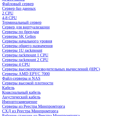
Файловый сервер
Сервер баз данных
2 CPU
4-8 CPU
Терминальный сервер
Сервер для виртуализации
Серверы по брендам
Серверы SK Gelios
Серверы начального уровня
Серверы общего назначения
Серверы 1U rackmount
Серверы rackmount 1 CPU
Серверы rackmount 2 CPU
Серверы 4 CPU
Серверы высокопроизводительных вычислений (HPC)
Серверы AMD EPYC 7000
Файл-серверы и NAS
Серверы высокой плотности
Кабель
Коаксиальный кабель
Акустический кабель
Импортозамещение
Серверы из Реестра Минпромторга
СХД из Реестра Минпромторга
Рабочие станции из Реестра Минпромторга