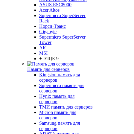
ASUS ESC8000
Acer Altos
Supermicro SuperServer
Rack
Норси-Транс
Gigabyte
Supermicro SuperServer
Tower
AIC
MSI
+ ЕЩЕ 9
Память для серверов
Kingston память для
серверов
Supermicro память для
серверов
Hynix память для
серверов
ТМИ память для серверов
Micron память для
серверов
Samsung память для
серверов
ADATA память для