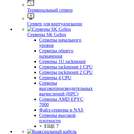
Терминальный сервер
Сервер для виртуализации
Серверы SK Gelios
Серверы начального
уровня
Серверы общего
назначения
Серверы 1U rackmount
Серверы rackmount 1 CPU
Серверы rackmount 2 CPU
Серверы 4 CPU
Серверы
высокопроизводительных
вычислений (HPC)
Серверы AMD EPYC
7000
Файл-серверы и NAS
Серверы высокой
плотности
+ ЕЩЕ 7