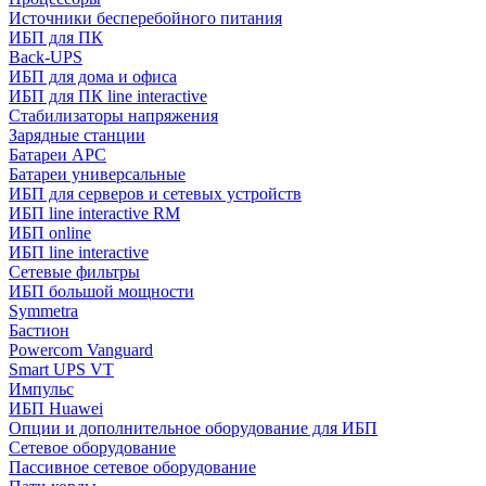
Источники бесперебойного питания
ИБП для ПК
Back-UPS
ИБП для дома и офиса
ИБП для ПК linе interactive
Стабилизаторы напряжения
Зарядные станции
Батареи APC
Батареи универсальные
ИБП для серверов и сетевых устройств
ИБП line interactive RM
ИБП online
ИБП linе interactive
Сетевые фильтры
ИБП большой мощности
Symmetra
Бастион
Powercom Vanguard
Smart UPS VT
Импульс
ИБП Huawei
Опции и дополнительное оборудование для ИБП
Сетевое оборудование
Пассивное сетевое оборудование