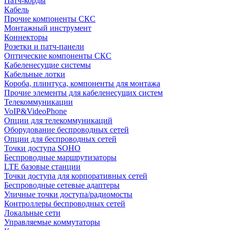
Патч-корды
Кабель
Прочие компоненты СКС
Монтажный инструмент
Коннекторы
Розетки и патч-панели
Оптические компоненты СКС
Кабеленесущие системы
Кабельные лотки
Короба, плинтуса, компоненты для монтажа
Прочие элементы для кабеленесущих систем
Телекоммуникации
VoIP&VideoPhone
Опции для телекоммуникаций
Оборудование беспроводных сетей
Опции для беспроводных сетей
Точки доступа SOHO
Беспроводные маршрутизаторы
LTE базовые станции
Точки доступа для корпоративных сетей
Беспроводные сетевые адаптеры
Уличные точки доступа/радиомосты
Контроллеры беспроводных сетей
Локальные сети
Управляемые коммутаторы