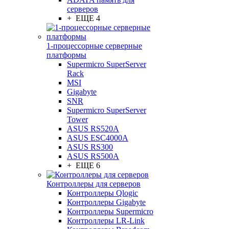
серверов
+ ЕЩЕ 4
1-процессорные серверные
платформы
Supermicro SuperServer
Rack
MSI
Gigabyte
SNR
Supermicro SuperServer
Tower
ASUS RS520A
ASUS ESC4000A
ASUS RS300
ASUS RS500A
+ ЕЩЕ 6
Контроллеры для серверов
Контроллеры Qlogic
Контроллеры Gigabyte
Контроллеры Supermicro
Контроллеры LR-Link