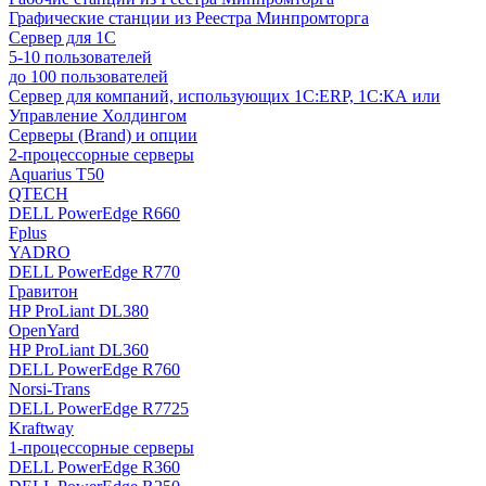
Графические станции из Реестра Минпромторга
Сервер для 1С
5-10 пользователей
до 100 пользователей
Сервер для компаний, использующих 1C:ERP, 1С:КА или
Управление Холдингом
Серверы (Brand) и опции
2-процессорные серверы
Aquarius T50
QTECH
DELL PowerEdge R660
Fplus
YADRO
DELL PowerEdge R770
Гравитон
HP ProLiant DL380
OpenYard
HP ProLiant DL360
DELL PowerEdge R760
Norsi-Trans
DELL PowerEdge R7725
Kraftway
1-процессорные серверы
DELL PowerEdge R360