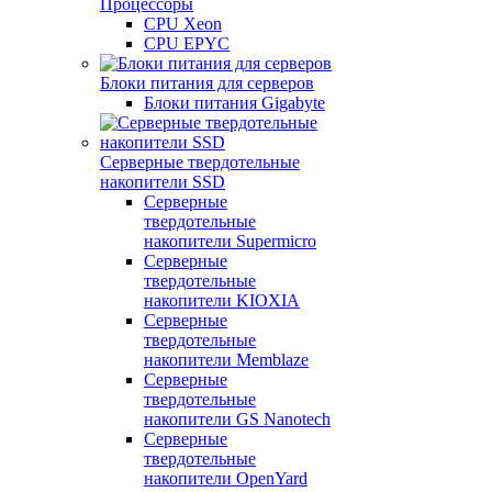
Процессоры
CPU Xeon
CPU EPYC
Блоки питания для серверов
Блоки питания Gigabyte
Серверные твердотельные
накопители SSD
Cерверные
твердотельные
накопители Supermicro
Cерверные
твердотельные
накопители KIOXIA
Cерверные
твердотельные
накопители Memblaze
Cерверные
твердотельные
накопители GS Nanotech
Серверные
твердотельные
накопители OpenYard