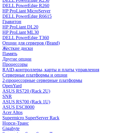
DELL PowerEdge R250
DELL PowerEdge R260
HP ProLiant MicroServer
DELL PowerEdge R6615
Гравитон
HP ProLiant DL20
HP ProLiant ML30
DELL PowerEdge T360
Опции для серверов (Brand)
Жесткие диски
Память
Другие опции
Процессоры
RAID-контроллеры, карты и платы управления
Серверные платформы и опции
2-процессорные серверные платформы
OpenYard
ASUS RS720 (Rack 2U)
SNR
ASUS RS700 (Rack 1U)
ASUS ESC8000
Acer Altos
Supermicro SuperServer Rack
Норси-Транс
Gigabyte