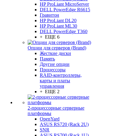
HP ProLiant MicroServer
DELL PowerEdge R6615
Гравитон
HP ProLiant DL20
HP ProLiant ML30
DELL PowerEdge T360
+ ЕЩЕ 6
Опции для серверов (Brand)
Жесткие диски
Память
Другие опции
Процессоры
RAID-контроллеры,
карты и платы
управления
+ ЕЩЕ 2
2-процессорные серверные
платформы
OpenYard
ASUS RS720 (Rack 2U)
SNR
ASUS RS700 (Rack 1U)