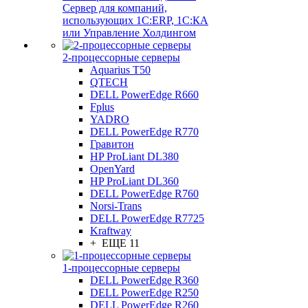
Сервер для компаний,
использующих 1C:ERP, 1С:КА
или Управление Холдингом
2-процессорные серверы
Aquarius T50
QTECH
DELL PowerEdge R660
Fplus
YADRO
DELL PowerEdge R770
Гравитон
HP ProLiant DL380
OpenYard
HP ProLiant DL360
DELL PowerEdge R760
Norsi-Trans
DELL PowerEdge R7725
Kraftway
+ ЕЩЕ 11
1-процессорные серверы
DELL PowerEdge R360
DELL PowerEdge R250
DELL PowerEdge R260