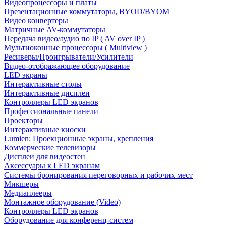
Видеопроцессоры и платы
Презентационные коммутаторы, BYOD/BYOM
Видео конвертеры
Матричные AV-коммутаторы
Передача видео/аудио по IP ( AV over IP )
Мультиоконные процессоры ( Multiview )
Ресиверы/Проигрыватели/Усилители
Видео-отображающее оборудование
LED экраны
Интерактивные столы
Интерактивные дисплеи
Контроллеры LED экранов
Профессиональные панели
Проекторы
Интерактивные киоски
Lumien: Проекционные экраны, крепления
Коммерческие телевизоры
Дисплеи для видеостен
Аксессуары к LED экранам
Системы бронирования переговорных и рабочих мест
Микшеры
Медиаплееры
Монтажное оборудование (Video)
Контроллеры LED экранов
Оборудование для конференц-систем