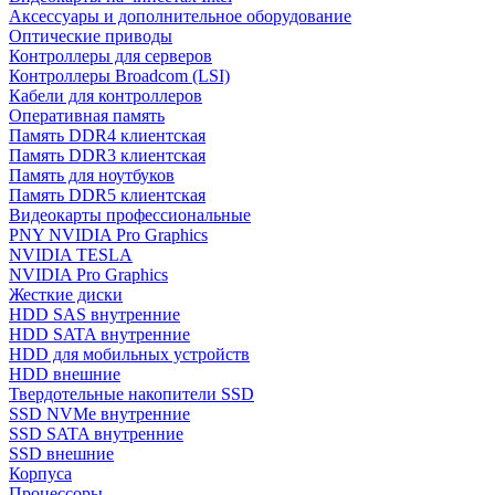
Аксессуары и дополнительное оборудование
Оптические приводы
Контроллеры для серверов
Контроллеры Broadcom (LSI)
Кабели для контроллеров
Оперативная память
Память DDR4 клиентская
Память DDR3 клиентская
Память для ноутбуков
Память DDR5 клиентская
Видеокарты профессиональные
PNY NVIDIA Pro Graphics
NVIDIA TESLA
NVIDIA Pro Graphics
Жесткие диски
HDD SAS внутренние
HDD SATA внутренние
HDD для мобильных устройств
HDD внешние
Твердотельные накопители SSD
SSD NVMe внутренние
SSD SATA внутренние
SSD внешние
Корпуса
Процессоры