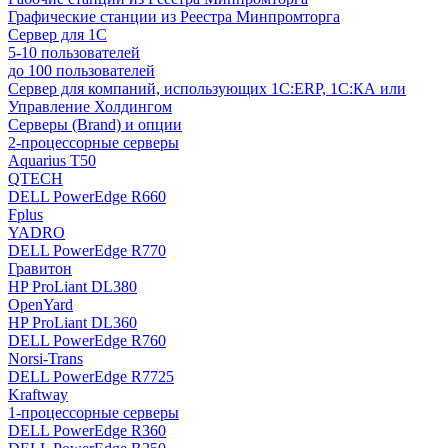
Графические станции из Реестра Минпромторга
Сервер для 1С
5-10 пользователей
до 100 пользователей
Сервер для компаний, использующих 1C:ERP, 1С:КА или
Управление Холдингом
Серверы (Brand) и опции
2-процессорные серверы
Aquarius T50
QTECH
DELL PowerEdge R660
Fplus
YADRO
DELL PowerEdge R770
Гравитон
HP ProLiant DL380
OpenYard
HP ProLiant DL360
DELL PowerEdge R760
Norsi-Trans
DELL PowerEdge R7725
Kraftway
1-процессорные серверы
DELL PowerEdge R360