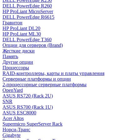
DELL PowerEdge R250
DELL PowerEdge R260
HP ProLiant MicroServer
DELL PowerEdge R6615
Гравитон
HP ProLiant DL20
HP ProLiant ML30
DELL PowerEdge T360
Опции для серверов (Brand)
Жесткие диски
Память
Другие опции
Процессоры
RAID-контроллеры, карты и платы управления
Серверные платформы и опции
2-процессорные серверные платформы
OpenYard
ASUS RS720 (Rack 2U)
SNR
ASUS RS700 (Rack 1U)
ASUS ESC8000
Acer Altos
Supermicro SuperServer Rack
Норси-Транс
Gigabyte