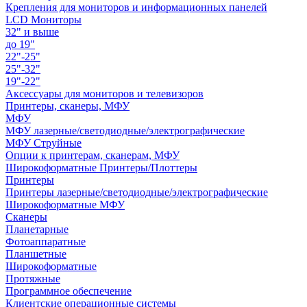
Крепления для мониторов и информационных панелей
LCD Мониторы
32" и выше
до 19"
22"-25"
25"-32"
19"-22"
Аксессуары для мониторов и телевизоров
Принтеры, сканеры, МФУ
МФУ
МФУ лазерные/светодиодные/электрографические
МФУ Струйные
Опции к принтерам, сканерам, МФУ
Широкоформатные Принтеры/Плоттеры
Принтеры
Принтеры лазерные/светодиодные/электрографические
Широкоформатные МФУ
Сканеры
Планетарные
Фотоаппаратные
Планшетные
Широкоформатные
Протяжные
Программное обеспечение
Клиентские операционные системы