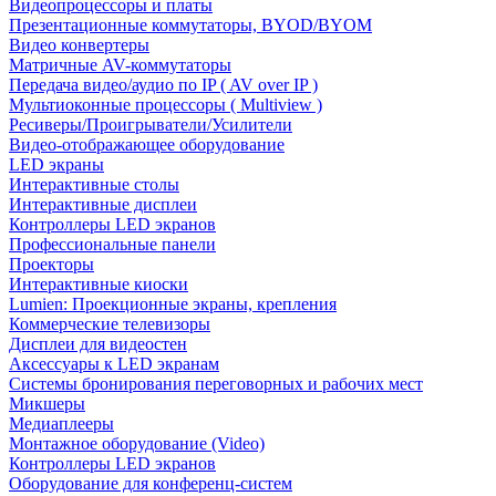
Видеопроцессоры и платы
Презентационные коммутаторы, BYOD/BYOM
Видео конвертеры
Матричные AV-коммутаторы
Передача видео/аудио по IP ( AV over IP )
Мультиоконные процессоры ( Multiview )
Ресиверы/Проигрыватели/Усилители
Видео-отображающее оборудование
LED экраны
Интерактивные столы
Интерактивные дисплеи
Контроллеры LED экранов
Профессиональные панели
Проекторы
Интерактивные киоски
Lumien: Проекционные экраны, крепления
Коммерческие телевизоры
Дисплеи для видеостен
Аксессуары к LED экранам
Системы бронирования переговорных и рабочих мест
Микшеры
Медиаплееры
Монтажное оборудование (Video)
Контроллеры LED экранов
Оборудование для конференц-систем