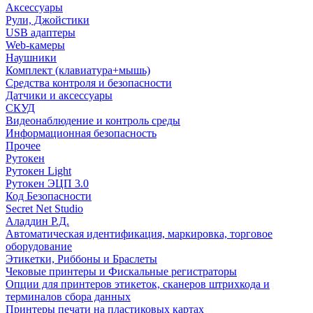
Аксессуары
Рули, Джойстики
USB адаптеры
Web-камеры
Наушники
Комплект (клавиатура+мышь)
Средства контроля и безопасности
Датчики и аксессуары
СКУД
Видеонаблюдение и контроль среды
Информационная безопасность
Прочее
Рутокен
Рутокен Light
Рутокен ЭЦП 3.0
Код Безопасности
Secret Net Studio
Аладдин Р.Д.
Автоматическая идентификация, маркировка, торговое
оборудование
Этикетки, Риббоны и Браслеты
Чековые принтеры и Фискальные регистраторы
Опции для принтеров этикеток, сканеров штрихкода и
терминалов сбора данных
Принтеры печати на пластиковых картах