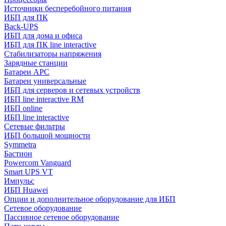
Источники бесперебойного питания
ИБП для ПК
Back-UPS
ИБП для дома и офиса
ИБП для ПК linе interactive
Стабилизаторы напряжения
Зарядные станции
Батареи APC
Батареи универсальные
ИБП для серверов и сетевых устройств
ИБП line interactive RM
ИБП online
ИБП linе interactive
Сетевые фильтры
ИБП большой мощности
Symmetra
Бастион
Powercom Vanguard
Smart UPS VT
Импульс
ИБП Huawei
Опции и дополнительное оборудование для ИБП
Сетевое оборудование
Пассивное сетевое оборудование