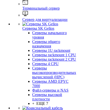
Терминальный сервер
Сервер для виртуализации
Серверы SK Gelios
Серверы начального
уровня
Серверы общего
назначения
Серверы 1U rackmount
Серверы rackmount 1 CPU
Серверы rackmount 2 CPU
Серверы 4 CPU
Серверы
высокопроизводительных
вычислений (HPC)
Серверы AMD EPYC
7000
Файл-серверы и NAS
Серверы высокой
плотности
+ ЕЩЕ 7