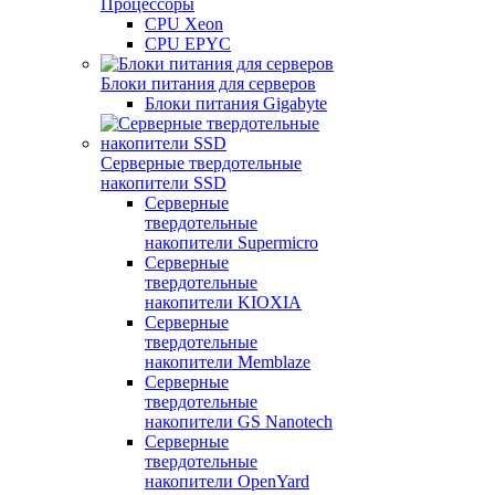
Процессоры
CPU Xeon
CPU EPYC
Блоки питания для серверов
Блоки питания Gigabyte
Серверные твердотельные
накопители SSD
Cерверные
твердотельные
накопители Supermicro
Cерверные
твердотельные
накопители KIOXIA
Cерверные
твердотельные
накопители Memblaze
Cерверные
твердотельные
накопители GS Nanotech
Серверные
твердотельные
накопители OpenYard