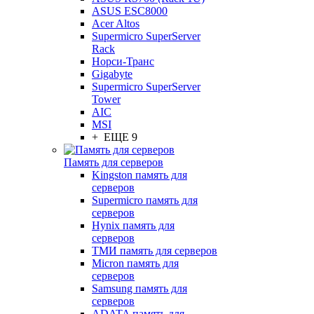
ASUS ESC8000
Acer Altos
Supermicro SuperServer
Rack
Норси-Транс
Gigabyte
Supermicro SuperServer
Tower
AIC
MSI
+ ЕЩЕ 9
Память для серверов
Kingston память для
серверов
Supermicro память для
серверов
Hynix память для
серверов
ТМИ память для серверов
Micron память для
серверов
Samsung память для
серверов
ADATA память для