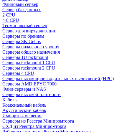
Файловый сервер
Сервер баз данных
2 CPU
4-8 CPU
Терминальный сервер
Сервер для виртуализации
Серверы по брендам
Серверы SK Gelios
Серверы начального уровня
Серверы общего назначения
Серверы 1U rackmount
Серверы rackmount 1 CPU
Серверы rackmount 2 CPU
Серверы 4 CPU
Серверы высокопроизводительных вычислений (HPC)
Серверы AMD EPYC 7000
Файл-серверы и NAS
Серверы высокой плотности
Кабель
Коаксиальный кабель
Акустический кабель
Импортозамещение
Серверы из Реестра Минпромторга
СХД из Реестра Минпромторга
Рабочие станции из Реестра Минпромторга