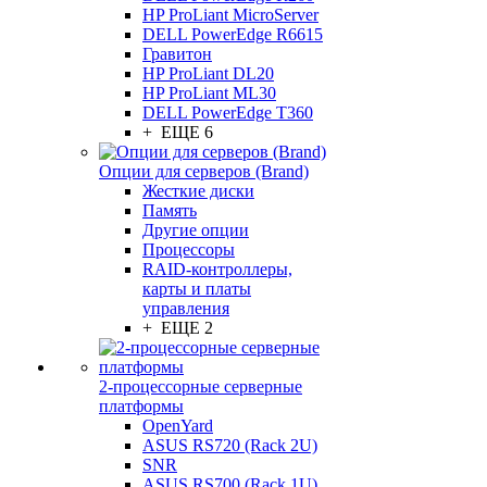
HP ProLiant MicroServer
DELL PowerEdge R6615
Гравитон
HP ProLiant DL20
HP ProLiant ML30
DELL PowerEdge T360
+ ЕЩЕ 6
Опции для серверов (Brand)
Жесткие диски
Память
Другие опции
Процессоры
RAID-контроллеры,
карты и платы
управления
+ ЕЩЕ 2
2-процессорные серверные
платформы
OpenYard
ASUS RS720 (Rack 2U)
SNR
ASUS RS700 (Rack 1U)