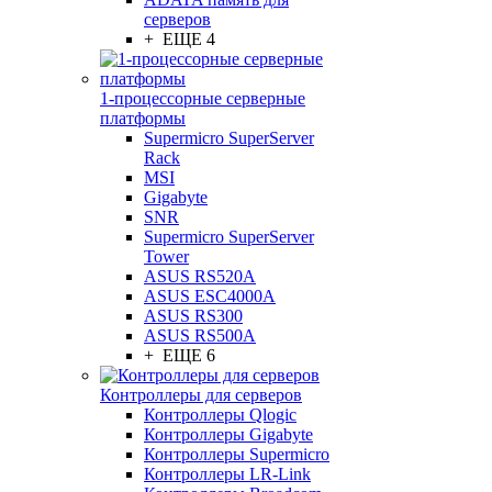
серверов
+ ЕЩЕ 4
1-процессорные серверные
платформы
Supermicro SuperServer
Rack
MSI
Gigabyte
SNR
Supermicro SuperServer
Tower
ASUS RS520A
ASUS ESC4000A
ASUS RS300
ASUS RS500A
+ ЕЩЕ 6
Контроллеры для серверов
Контроллеры Qlogic
Контроллеры Gigabyte
Контроллеры Supermicro
Контроллеры LR-Link