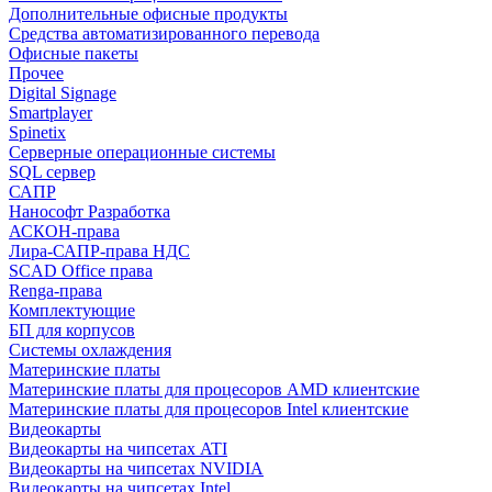
Дополнительные офисные продукты
Средства автоматизированного перевода
Офисные пакеты
Прочее
Digital Signage
Smartplayer
Spinetix
Серверные операционные системы
SQL сервер
САПР
Нанософт Разработка
АСКОН-права
Лира-САПР-права НДС
SCAD Office права
Renga-права
Комплектующие
БП для корпусов
Системы охлаждения
Материнские платы
Материнские платы для процесоров AMD клиентские
Материнские платы для процесоров Intel клиентские
Видеокарты
Видеокарты на чипсетах ATI
Видеокарты на чипсетах NVIDIA
Видеокарты на чипсетах Intel