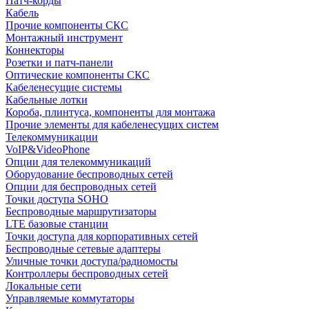
Патч-корды
Кабель
Прочие компоненты СКС
Монтажный инструмент
Коннекторы
Розетки и патч-панели
Оптические компоненты СКС
Кабеленесущие системы
Кабельные лотки
Короба, плинтуса, компоненты для монтажа
Прочие элементы для кабеленесущих систем
Телекоммуникации
VoIP&VideoPhone
Опции для телекоммуникаций
Оборудование беспроводных сетей
Опции для беспроводных сетей
Точки доступа SOHO
Беспроводные маршрутизаторы
LTE базовые станции
Точки доступа для корпоративных сетей
Беспроводные сетевые адаптеры
Уличные точки доступа/радиомосты
Контроллеры беспроводных сетей
Локальные сети
Управляемые коммутаторы