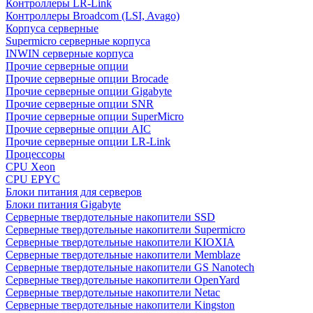
Контроллеры LR-Link
Контроллеры Broadcom (LSI, Avago)
Корпуса серверные
Supermicro серверные корпуса
INWIN серверные корпуса
Прочие серверные опции
Прочие серверные опции Brocade
Прочие серверные опции Gigabyte
Прочие серверные опции SNR
Прочие серверные опции SuperMicro
Прочие серверные опции AIC
Прочие серверные опции LR-Link
Процессоры
CPU Xeon
CPU EPYC
Блоки питания для серверов
Блоки питания Gigabyte
Серверные твердотельные накопители SSD
Cерверные твердотельные накопители Supermicro
Cерверные твердотельные накопители KIOXIA
Cерверные твердотельные накопители Memblaze
Cерверные твердотельные накопители GS Nanotech
Серверные твердотельные накопители OpenYard
Серверные твердотельные накопители Netac
Cерверные твердотельные накопители Kingston