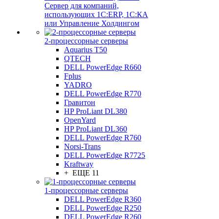
Сервер для компаний,
использующих 1C:ERP, 1С:КА
или Управление Холдингом
2-процессорные серверы
Aquarius T50
QTECH
DELL PowerEdge R660
Fplus
YADRO
DELL PowerEdge R770
Гравитон
HP ProLiant DL380
OpenYard
HP ProLiant DL360
DELL PowerEdge R760
Norsi-Trans
DELL PowerEdge R7725
Kraftway
+ ЕЩЕ 11
1-процессорные серверы
DELL PowerEdge R360
DELL PowerEdge R250
DELL PowerEdge R260