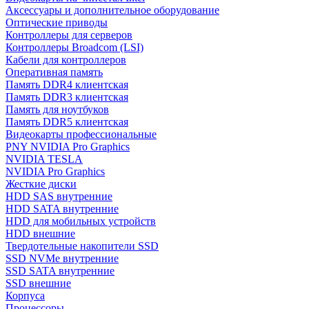
Аксессуары и дополнительное оборудование
Оптические приводы
Контроллеры для серверов
Контроллеры Broadcom (LSI)
Кабели для контроллеров
Оперативная память
Память DDR4 клиентская
Память DDR3 клиентская
Память для ноутбуков
Память DDR5 клиентская
Видеокарты профессиональные
PNY NVIDIA Pro Graphics
NVIDIA TESLA
NVIDIA Pro Graphics
Жесткие диски
HDD SAS внутренние
HDD SATA внутренние
HDD для мобильных устройств
HDD внешние
Твердотельные накопители SSD
SSD NVMe внутренние
SSD SATA внутренние
SSD внешние
Корпуса
Процессоры