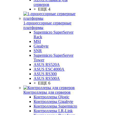
серверов
+ ЕЩЕ 4
1-процессорные серверные
платформы
Supermicro SuperServer
Rack
MSI
Gigabyte
SNR
Supermicro SuperServer
Tower
ASUS RS520A
ASUS ESC4000A
ASUS RS300
ASUS RS500A
+ ЕЩЕ 6
Контроллеры для серверов
Контроллеры Qlogic
Контроллеры Gigabyte
Контроллеры Supermicro
Контроллеры LR-Link