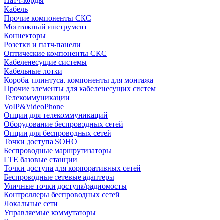
Патч-корды
Кабель
Прочие компоненты СКС
Монтажный инструмент
Коннекторы
Розетки и патч-панели
Оптические компоненты СКС
Кабеленесущие системы
Кабельные лотки
Короба, плинтуса, компоненты для монтажа
Прочие элементы для кабеленесущих систем
Телекоммуникации
VoIP&VideoPhone
Опции для телекоммуникаций
Оборудование беспроводных сетей
Опции для беспроводных сетей
Точки доступа SOHO
Беспроводные маршрутизаторы
LTE базовые станции
Точки доступа для корпоративных сетей
Беспроводные сетевые адаптеры
Уличные точки доступа/радиомосты
Контроллеры беспроводных сетей
Локальные сети
Управляемые коммутаторы