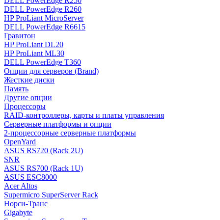
DELL PowerEdge R250
DELL PowerEdge R260
HP ProLiant MicroServer
DELL PowerEdge R6615
Гравитон
HP ProLiant DL20
HP ProLiant ML30
DELL PowerEdge T360
Опции для серверов (Brand)
Жесткие диски
Память
Другие опции
Процессоры
RAID-контроллеры, карты и платы управления
Серверные платформы и опции
2-процессорные серверные платформы
OpenYard
ASUS RS720 (Rack 2U)
SNR
ASUS RS700 (Rack 1U)
ASUS ESC8000
Acer Altos
Supermicro SuperServer Rack
Норси-Транс
Gigabyte