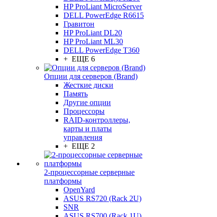
HP ProLiant MicroServer
DELL PowerEdge R6615
Гравитон
HP ProLiant DL20
HP ProLiant ML30
DELL PowerEdge T360
+ ЕЩЕ 6
Опции для серверов (Brand)
Жесткие диски
Память
Другие опции
Процессоры
RAID-контроллеры,
карты и платы
управления
+ ЕЩЕ 2
2-процессорные серверные
платформы
OpenYard
ASUS RS720 (Rack 2U)
SNR
ASUS RS700 (Rack 1U)