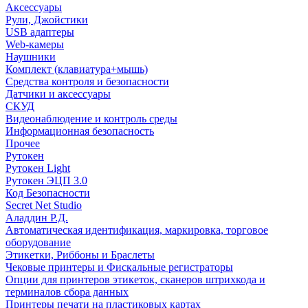
Аксессуары
Рули, Джойстики
USB адаптеры
Web-камеры
Наушники
Комплект (клавиатура+мышь)
Средства контроля и безопасности
Датчики и аксессуары
СКУД
Видеонаблюдение и контроль среды
Информационная безопасность
Прочее
Рутокен
Рутокен Light
Рутокен ЭЦП 3.0
Код Безопасности
Secret Net Studio
Аладдин Р.Д.
Автоматическая идентификация, маркировка, торговое
оборудование
Этикетки, Риббоны и Браслеты
Чековые принтеры и Фискальные регистраторы
Опции для принтеров этикеток, сканеров штрихкода и
терминалов сбора данных
Принтеры печати на пластиковых картах