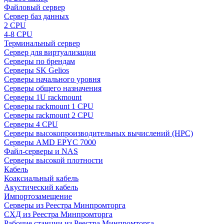
Файловый сервер
Сервер баз данных
2 CPU
4-8 CPU
Терминальный сервер
Сервер для виртуализации
Серверы по брендам
Серверы SK Gelios
Серверы начального уровня
Серверы общего назначения
Серверы 1U rackmount
Серверы rackmount 1 CPU
Серверы rackmount 2 CPU
Серверы 4 CPU
Серверы высокопроизводительных вычислений (HPC)
Серверы AMD EPYC 7000
Файл-серверы и NAS
Серверы высокой плотности
Кабель
Коаксиальный кабель
Акустический кабель
Импортозамещение
Серверы из Реестра Минпромторга
СХД из Реестра Минпромторга
Рабочие станции из Реестра Минпромторга