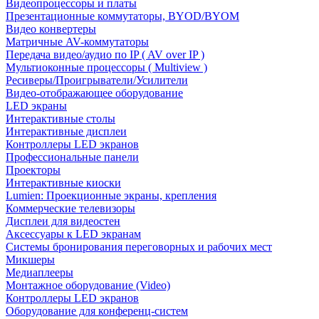
Видеопроцессоры и платы
Презентационные коммутаторы, BYOD/BYOM
Видео конвертеры
Матричные AV-коммутаторы
Передача видео/аудио по IP ( AV over IP )
Мультиоконные процессоры ( Multiview )
Ресиверы/Проигрыватели/Усилители
Видео-отображающее оборудование
LED экраны
Интерактивные столы
Интерактивные дисплеи
Контроллеры LED экранов
Профессиональные панели
Проекторы
Интерактивные киоски
Lumien: Проекционные экраны, крепления
Коммерческие телевизоры
Дисплеи для видеостен
Аксессуары к LED экранам
Системы бронирования переговорных и рабочих мест
Микшеры
Медиаплееры
Монтажное оборудование (Video)
Контроллеры LED экранов
Оборудование для конференц-систем