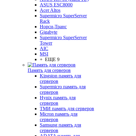
ASUS ESC8000
Acer Altos
Supermicro SuperServer
Rack
Норси-Транс
Gigabyte
Supermicro SuperServer
Tower
AIC
MSI
+ ЕЩЕ 9
Память для серверов
Kingston память для
серверов
Supermicro память для
серверов
Hynix память для
серверов
ТМИ память для серверов
Micron память для
серверов
Samsung память для
серверов
ADATA память для