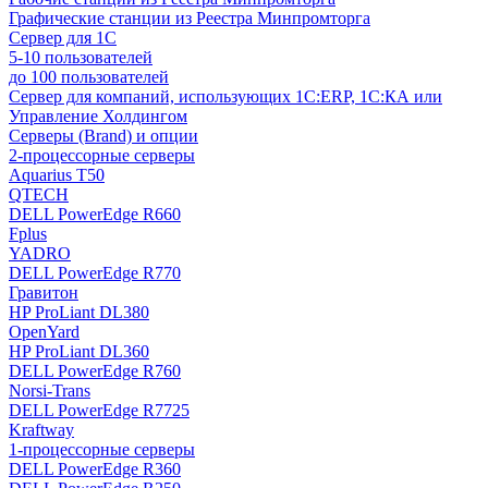
Графические станции из Реестра Минпромторга
Сервер для 1С
5-10 пользователей
до 100 пользователей
Сервер для компаний, использующих 1C:ERP, 1С:КА или
Управление Холдингом
Серверы (Brand) и опции
2-процессорные серверы
Aquarius T50
QTECH
DELL PowerEdge R660
Fplus
YADRO
DELL PowerEdge R770
Гравитон
HP ProLiant DL380
OpenYard
HP ProLiant DL360
DELL PowerEdge R760
Norsi-Trans
DELL PowerEdge R7725
Kraftway
1-процессорные серверы
DELL PowerEdge R360