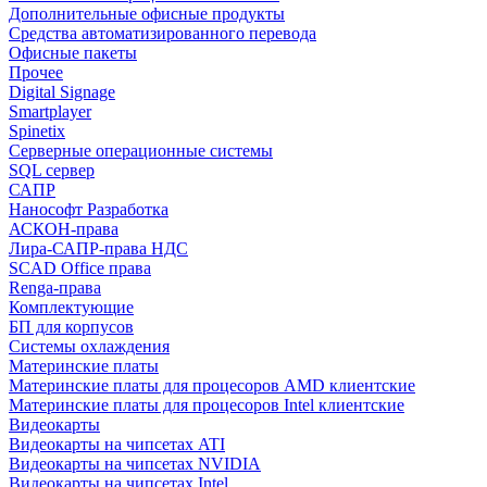
Дополнительные офисные продукты
Средства автоматизированного перевода
Офисные пакеты
Прочее
Digital Signage
Smartplayer
Spinetix
Серверные операционные системы
SQL сервер
САПР
Нанософт Разработка
АСКОН-права
Лира-САПР-права НДС
SCAD Office права
Renga-права
Комплектующие
БП для корпусов
Системы охлаждения
Материнские платы
Материнские платы для процесоров AMD клиентские
Материнские платы для процесоров Intel клиентские
Видеокарты
Видеокарты на чипсетах ATI
Видеокарты на чипсетах NVIDIA
Видеокарты на чипсетах Intel