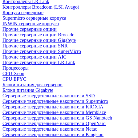
Контроллеры LR-Link
Контроллеры Broadcom (LSI, Avago)
Корпуса серверные
Supermicro серверные корпуса
INWIN серверные корпуса
Прочие серверные опции
Прочие серверные опции Brocade
Прочие серверные опции Gigabyte
Прочие серверные опции SNR
Прочие серверные опции SuperMicro
Прочие серверные опции AIC
Прочие серверные опции LR-Link
Процессоры
CPU Xeon
CPU EPYC
Блоки питания для серверов
Блоки питания Gigabyte
Серверные твердотельные накопители SSD
Cерверные твердотельные накопители Supermicro
Cерверные твердотельные накопители KIOXIA
Cерверные твердотельные накопители Memblaze
Cерверные твердотельные накопители GS Nanotech
Серверные твердотельные накопители OpenYard
Серверные твердотельные накопители Netac
Cерверные твердотельные накопители Kingston