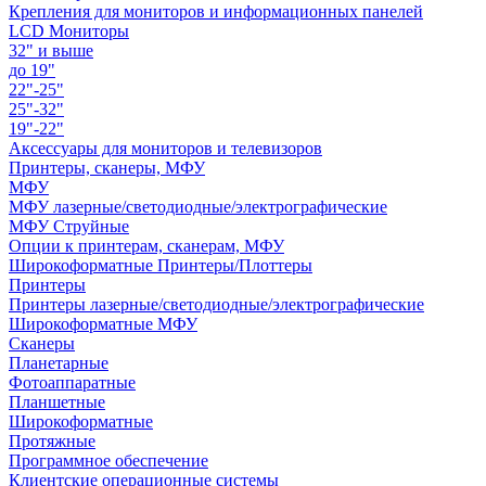
Крепления для мониторов и информационных панелей
LCD Мониторы
32" и выше
до 19"
22"-25"
25"-32"
19"-22"
Аксессуары для мониторов и телевизоров
Принтеры, сканеры, МФУ
МФУ
МФУ лазерные/светодиодные/электрографические
МФУ Струйные
Опции к принтерам, сканерам, МФУ
Широкоформатные Принтеры/Плоттеры
Принтеры
Принтеры лазерные/светодиодные/электрографические
Широкоформатные МФУ
Сканеры
Планетарные
Фотоаппаратные
Планшетные
Широкоформатные
Протяжные
Программное обеспечение
Клиентские операционные системы