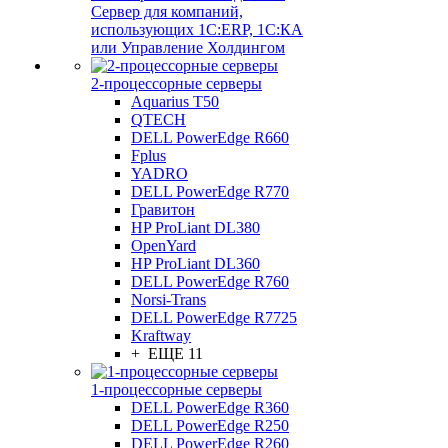
Сервер для компаний,
использующих 1C:ERP, 1С:КА
или Управление Холдингом
2-процессорные серверы
Aquarius T50
QTECH
DELL PowerEdge R660
Fplus
YADRO
DELL PowerEdge R770
Гравитон
HP ProLiant DL380
OpenYard
HP ProLiant DL360
DELL PowerEdge R760
Norsi-Trans
DELL PowerEdge R7725
Kraftway
+ ЕЩЕ 11
1-процессорные серверы
DELL PowerEdge R360
DELL PowerEdge R250
DELL PowerEdge R260