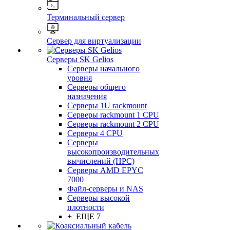
Терминальный сервер
Сервер для виртуализации
Серверы SK Gelios
Серверы начального
уровня
Серверы общего
назначения
Серверы 1U rackmount
Серверы rackmount 1 CPU
Серверы rackmount 2 CPU
Серверы 4 CPU
Серверы
высокопроизводительных
вычислений (HPC)
Серверы AMD EPYC
7000
Файл-серверы и NAS
Серверы высокой
плотности
+ ЕЩЕ 7