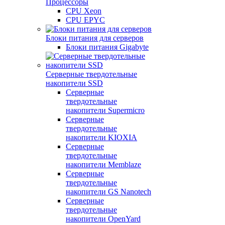
Процессоры
CPU Xeon
CPU EPYC
Блоки питания для серверов
Блоки питания Gigabyte
Серверные твердотельные
накопители SSD
Cерверные
твердотельные
накопители Supermicro
Cерверные
твердотельные
накопители KIOXIA
Cерверные
твердотельные
накопители Memblaze
Cерверные
твердотельные
накопители GS Nanotech
Серверные
твердотельные
накопители OpenYard