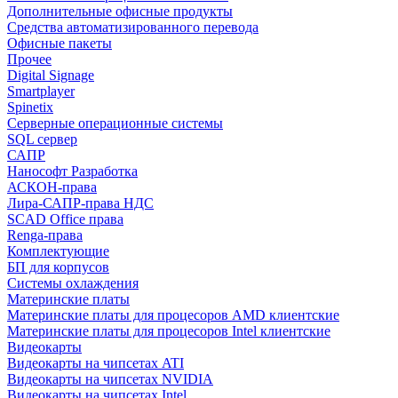
Дополнительные офисные продукты
Средства автоматизированного перевода
Офисные пакеты
Прочее
Digital Signage
Smartplayer
Spinetix
Серверные операционные системы
SQL сервер
САПР
Нанософт Разработка
АСКОН-права
Лира-САПР-права НДС
SCAD Office права
Renga-права
Комплектующие
БП для корпусов
Системы охлаждения
Материнские платы
Материнские платы для процесоров AMD клиентские
Материнские платы для процесоров Intel клиентские
Видеокарты
Видеокарты на чипсетах ATI
Видеокарты на чипсетах NVIDIA
Видеокарты на чипсетах Intel