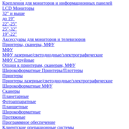
Крепления для мониторов и информационных панелей
LCD Мониторы
32" и выше
до 19"
22"-25"
25"-32"
19"-22"
Аксессуары для мониторов и телевизоров
Принтеры, сканеры, МФУ
МФУ
МФУ лазерные/светодиодные/электрографические
МФУ Струйные
Опции к принтерам, сканерам, МФУ
Широкоформатные Принтеры/Плоттеры
Принтеры
Принтеры лазерные/светодиодные/электрографические
Широкоформатные МФУ
Сканеры
Планетарные
Фотоаппаратные
Планшетные
Широкоформатные
Протяжные
Программное обеспечение
Клиентские операционные системы