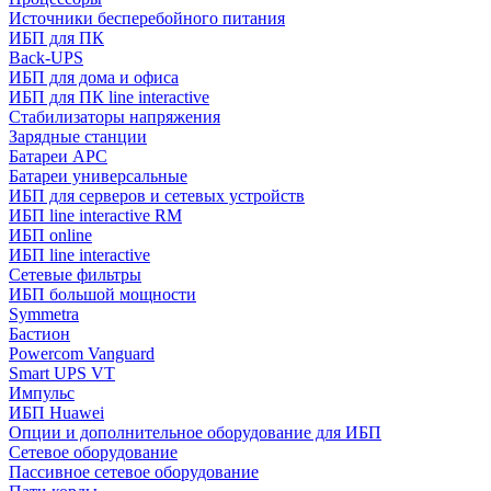
Источники бесперебойного питания
ИБП для ПК
Back-UPS
ИБП для дома и офиса
ИБП для ПК linе interactive
Стабилизаторы напряжения
Зарядные станции
Батареи APC
Батареи универсальные
ИБП для серверов и сетевых устройств
ИБП line interactive RM
ИБП online
ИБП linе interactive
Сетевые фильтры
ИБП большой мощности
Symmetra
Бастион
Powercom Vanguard
Smart UPS VT
Импульс
ИБП Huawei
Опции и дополнительное оборудование для ИБП
Сетевое оборудование
Пассивное сетевое оборудование