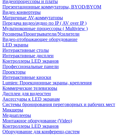
Видеопроцессоры и платы
Презентационные коммутаторы, BYOD/BYOM
Видео конвертеры
Матричные AV-коммутаторы
Передача видео/аудио по IP ( AV over IP )
Мультиоконные процессоры ( Multiview )
Ресиверы/Проигрыватели/Усилители
Видео-отображающее оборудование
LED экраны
Интерактивные столы
Интерактивные дисплеи
Контроллеры LED экранов
Профессиональные панели
Проекторы
Интерактивные киоски
Lumien: Проекционные экраны, крепления
Коммерческие телевизоры
Дисплеи для видеостен
Аксессуары к LED экранам
Системы бронирования переговорных и рабочих мест
Микшеры
Медиаплееры
Монтажное оборудование (Video)
Контроллеры LED экранов
Оборудование для конференц-систем