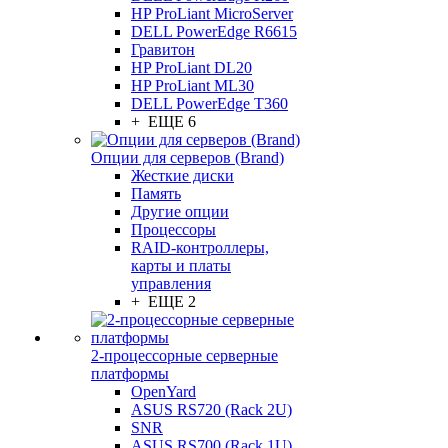
HP ProLiant MicroServer
DELL PowerEdge R6615
Гравитон
HP ProLiant DL20
HP ProLiant ML30
DELL PowerEdge T360
+ ЕЩЕ 6
Опции для серверов (Brand)
Жесткие диски
Память
Другие опции
Процессоры
RAID-контроллеры,
карты и платы
управления
+ ЕЩЕ 2
2-процессорные серверные
платформы
OpenYard
ASUS RS720 (Rack 2U)
SNR
ASUS RS700 (Rack 1U)