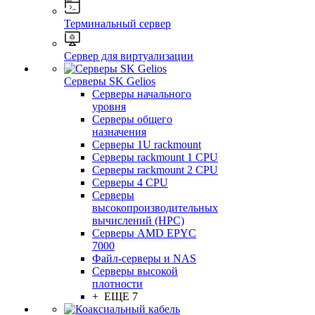
Терминальный сервер
Сервер для виртуализации
Серверы SK Gelios
Серверы начального
уровня
Серверы общего
назначения
Серверы 1U rackmount
Серверы rackmount 1 CPU
Серверы rackmount 2 CPU
Серверы 4 CPU
Серверы
высокопроизводительных
вычислений (HPC)
Серверы AMD EPYC
7000
Файл-серверы и NAS
Серверы высокой
плотности
+ ЕЩЕ 7