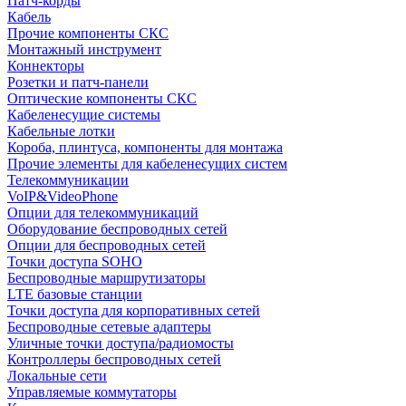
Патч-корды
Кабель
Прочие компоненты СКС
Монтажный инструмент
Коннекторы
Розетки и патч-панели
Оптические компоненты СКС
Кабеленесущие системы
Кабельные лотки
Короба, плинтуса, компоненты для монтажа
Прочие элементы для кабеленесущих систем
Телекоммуникации
VoIP&VideoPhone
Опции для телекоммуникаций
Оборудование беспроводных сетей
Опции для беспроводных сетей
Точки доступа SOHO
Беспроводные маршрутизаторы
LTE базовые станции
Точки доступа для корпоративных сетей
Беспроводные сетевые адаптеры
Уличные точки доступа/радиомосты
Контроллеры беспроводных сетей
Локальные сети
Управляемые коммутаторы