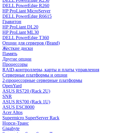
DELL PowerEdge R250
DELL PowerEdge R260
HP ProLiant MicroServer
DELL PowerEdge R6615
Гравитон
HP ProLiant DL20
HP ProLiant ML30
DELL PowerEdge T360
Опции для серверов (Brand)
Жесткие диски
Память
Другие опции
Процессоры
RAID-контроллеры, карты и платы управления
Серверные платформы и опции
2-процессорные серверные платформы
OpenYard
ASUS RS720 (Rack 2U)
SNR
ASUS RS700 (Rack 1U)
ASUS ESC8000
Acer Altos
Supermicro SuperServer Rack
Норси-Транс
Gigabyte