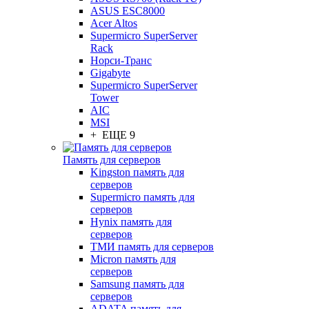
ASUS ESC8000
Acer Altos
Supermicro SuperServer
Rack
Норси-Транс
Gigabyte
Supermicro SuperServer
Tower
AIC
MSI
+ ЕЩЕ 9
Память для серверов
Kingston память для
серверов
Supermicro память для
серверов
Hynix память для
серверов
ТМИ память для серверов
Micron память для
серверов
Samsung память для
серверов
ADATA память для