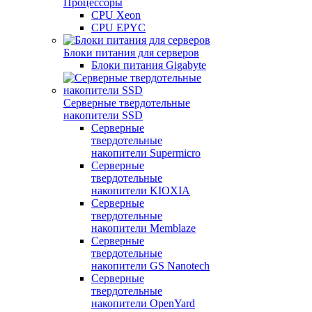
Процессоры
CPU Xeon
CPU EPYC
Блоки питания для серверов
Блоки питания Gigabyte
Серверные твердотельные
накопители SSD
Cерверные
твердотельные
накопители Supermicro
Cерверные
твердотельные
накопители KIOXIA
Cерверные
твердотельные
накопители Memblaze
Cерверные
твердотельные
накопители GS Nanotech
Серверные
твердотельные
накопители OpenYard