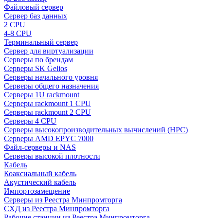
Файловый сервер
Сервер баз данных
2 CPU
4-8 CPU
Терминальный сервер
Сервер для виртуализации
Серверы по брендам
Серверы SK Gelios
Серверы начального уровня
Серверы общего назначения
Серверы 1U rackmount
Серверы rackmount 1 CPU
Серверы rackmount 2 CPU
Серверы 4 CPU
Серверы высокопроизводительных вычислений (HPC)
Серверы AMD EPYC 7000
Файл-серверы и NAS
Серверы высокой плотности
Кабель
Коаксиальный кабель
Акустический кабель
Импортозамещение
Серверы из Реестра Минпромторга
СХД из Реестра Минпромторга
Рабочие станции из Реестра Минпромторга