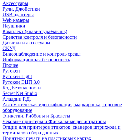
Аксессуары
Рули, Джойстики
USB адаптеры
Web-камеры
Наушники
Комплект (клавиатура+мышь)
Средства контроля и безопасности
Датчики и аксессуары
СКУД
Видеонаблюдение и контроль среды
Информационная безопасность
Прочее
Рутокен
Рутокен Light
Рутокен ЭЦП 3.0
Код Безопасности
Secret Net Studio
Аладдин Р.Д.
Автоматическая идентификация, маркировка, торговое
оборудование
Этикетки, Риббоны и Браслеты
Чековые принтеры и Фискальные регистраторы
Опции для принтеров этикеток, сканеров штрихкода и
терминалов сбора данных
Принтеры печати на пластиковых картах