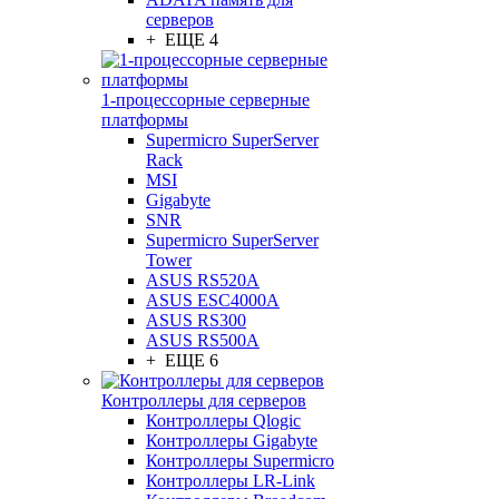
серверов
+ ЕЩЕ 4
1-процессорные серверные
платформы
Supermicro SuperServer
Rack
MSI
Gigabyte
SNR
Supermicro SuperServer
Tower
ASUS RS520A
ASUS ESC4000A
ASUS RS300
ASUS RS500A
+ ЕЩЕ 6
Контроллеры для серверов
Контроллеры Qlogic
Контроллеры Gigabyte
Контроллеры Supermicro
Контроллеры LR-Link