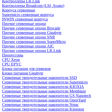
Контроллеры LR-Link
Контроллеры Broadcom (LSI, Avago)
Корпуса серверные
Supermicro серверные корпуса
INWIN серверные корпуса
Прочие серверные опции
Прочие серверные опции Brocade
Прочие серверные опции Gigabyte
Прочие серверные опции SNR
Прочие серверные опции SuperMicro
Прочие серверные опции AIC
Прочие серверные опции LR-Link
Процессоры
CPU Xeon
CPU EPYC
Блоки питания для серверов
Блоки питания Gigabyte
Серверные твердотельные накопители SSD
Cерверные твердотельные накопители Supermicro
Cерверные твердотельные накопители KIOXIA
Cерверные твердотельные накопители Memblaze
Cерверные твердотельные накопители GS Nanotech
Серверные твердотельные накопители OpenYard
Серверные твердотельные накопители Netac
Cерверные твердотельные накопители Kingston