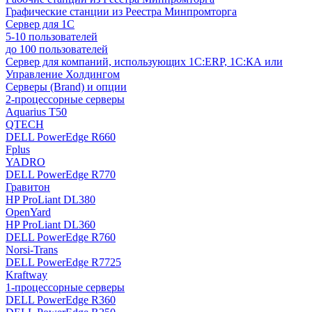
Графические станции из Реестра Минпромторга
Сервер для 1С
5-10 пользователей
до 100 пользователей
Сервер для компаний, использующих 1C:ERP, 1С:КА или
Управление Холдингом
Серверы (Brand) и опции
2-процессорные серверы
Aquarius T50
QTECH
DELL PowerEdge R660
Fplus
YADRO
DELL PowerEdge R770
Гравитон
HP ProLiant DL380
OpenYard
HP ProLiant DL360
DELL PowerEdge R760
Norsi-Trans
DELL PowerEdge R7725
Kraftway
1-процессорные серверы
DELL PowerEdge R360