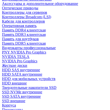
Аксессуары и дополнительное оборудование
Оптические приводы
Контроллеры для серверов
Контроллеры Broadcom (LSI)
Кабели для контроллеров
Оперативная память
Память DDR4 клиентская
Память DDR3 клиентская
Память для ноутбуков
Память DDR5 клиентская
Видеокарты профессиональные
PNY NVIDIA Pro Graphics
NVIDIA TESLA
NVIDIA Pro Graphics
Жесткие диски
HDD SAS внутренние
HDD SATA внутренние
HDD для мобильных устройств
HDD внешние
Твердотельные накопители SSD
SSD NVMe внутренние
SSD SATA внутренние
SSD внешние
Корпуса
Процессоры