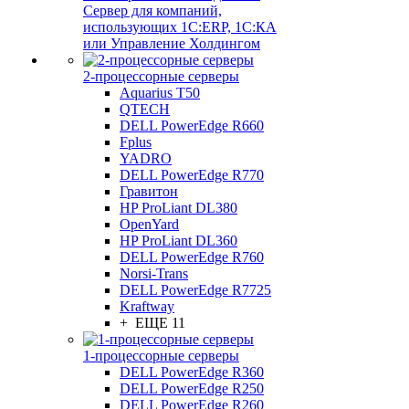
Сервер для компаний,
использующих 1C:ERP, 1С:КА
или Управление Холдингом
2-процессорные серверы
Aquarius T50
QTECH
DELL PowerEdge R660
Fplus
YADRO
DELL PowerEdge R770
Гравитон
HP ProLiant DL380
OpenYard
HP ProLiant DL360
DELL PowerEdge R760
Norsi-Trans
DELL PowerEdge R7725
Kraftway
+ ЕЩЕ 11
1-процессорные серверы
DELL PowerEdge R360
DELL PowerEdge R250
DELL PowerEdge R260