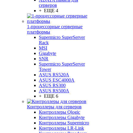
серверов
+ ЕЩЕ 4
1-процессорные серверные
платформы
Supermicro SuperServer
Rack
MSI
Gigabyte
SNR
Supermicro SuperServer
Tower
ASUS RS520A
ASUS ESC4000A
ASUS RS300
ASUS RS500A
+ ЕЩЕ 6
Контроллеры для серверов
Контроллеры Qlogic
Контроллеры Gigabyte
Контроллеры Supermicro
Контроллеры LR-Link