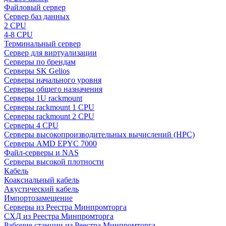
Файловый сервер
Сервер баз данных
2 CPU
4-8 CPU
Терминальный сервер
Сервер для виртуализации
Серверы по брендам
Серверы SK Gelios
Серверы начального уровня
Серверы общего назначения
Серверы 1U rackmount
Серверы rackmount 1 CPU
Серверы rackmount 2 CPU
Серверы 4 CPU
Серверы высокопроизводительных вычислений (HPC)
Серверы AMD EPYC 7000
Файл-серверы и NAS
Серверы высокой плотности
Кабель
Коаксиальный кабель
Акустический кабель
Импортозамещение
Серверы из Реестра Минпромторга
СХД из Реестра Минпромторга
Рабочие станции из Реестра Минпромторга