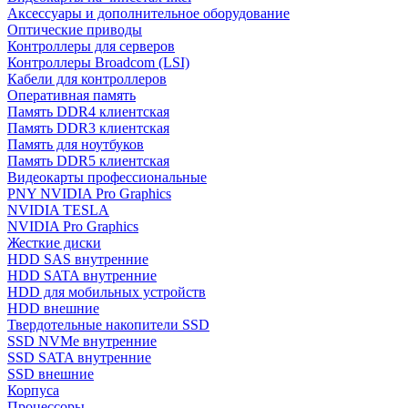
Аксессуары и дополнительное оборудование
Оптические приводы
Контроллеры для серверов
Контроллеры Broadcom (LSI)
Кабели для контроллеров
Оперативная память
Память DDR4 клиентская
Память DDR3 клиентская
Память для ноутбуков
Память DDR5 клиентская
Видеокарты профессиональные
PNY NVIDIA Pro Graphics
NVIDIA TESLA
NVIDIA Pro Graphics
Жесткие диски
HDD SAS внутренние
HDD SATA внутренние
HDD для мобильных устройств
HDD внешние
Твердотельные накопители SSD
SSD NVMe внутренние
SSD SATA внутренние
SSD внешние
Корпуса
Процессоры