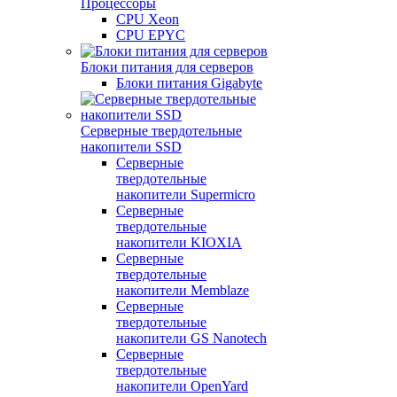
Процессоры
CPU Xeon
CPU EPYC
Блоки питания для серверов
Блоки питания Gigabyte
Серверные твердотельные
накопители SSD
Cерверные
твердотельные
накопители Supermicro
Cерверные
твердотельные
накопители KIOXIA
Cерверные
твердотельные
накопители Memblaze
Cерверные
твердотельные
накопители GS Nanotech
Серверные
твердотельные
накопители OpenYard