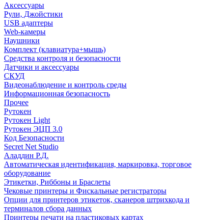
Аксессуары
Рули, Джойстики
USB адаптеры
Web-камеры
Наушники
Комплект (клавиатура+мышь)
Средства контроля и безопасности
Датчики и аксессуары
СКУД
Видеонаблюдение и контроль среды
Информационная безопасность
Прочее
Рутокен
Рутокен Light
Рутокен ЭЦП 3.0
Код Безопасности
Secret Net Studio
Аладдин Р.Д.
Автоматическая идентификация, маркировка, торговое
оборудование
Этикетки, Риббоны и Браслеты
Чековые принтеры и Фискальные регистраторы
Опции для принтеров этикеток, сканеров штрихкода и
терминалов сбора данных
Принтеры печати на пластиковых картах