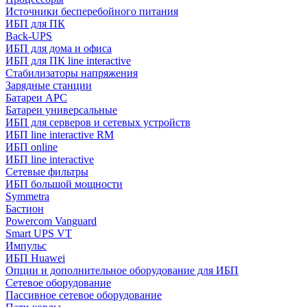
Источники бесперебойного питания
ИБП для ПК
Back-UPS
ИБП для дома и офиса
ИБП для ПК linе interactive
Стабилизаторы напряжения
Зарядные станции
Батареи APC
Батареи универсальные
ИБП для серверов и сетевых устройств
ИБП line interactive RM
ИБП online
ИБП linе interactive
Сетевые фильтры
ИБП большой мощности
Symmetra
Бастион
Powercom Vanguard
Smart UPS VT
Импульс
ИБП Huawei
Опции и дополнительное оборудование для ИБП
Сетевое оборудование
Пассивное сетевое оборудование