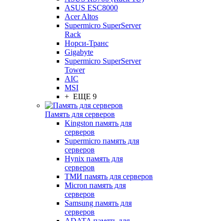
ASUS ESC8000
Acer Altos
Supermicro SuperServer
Rack
Норси-Транс
Gigabyte
Supermicro SuperServer
Tower
AIC
MSI
+ ЕЩЕ 9
Память для серверов
Kingston память для
серверов
Supermicro память для
серверов
Hynix память для
серверов
ТМИ память для серверов
Micron память для
серверов
Samsung память для
серверов
ADATA память для