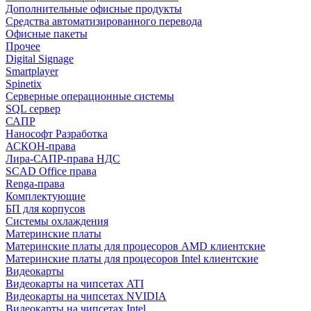
Дополнительные офисные продукты
Средства автоматизированного перевода
Офисные пакеты
Прочее
Digital Signage
Smartplayer
Spinetix
Серверные операционные системы
SQL сервер
САПР
Нанософт Разработка
АСКОН-права
Лира-САПР-права НДС
SCAD Office права
Renga-права
Комплектующие
БП для корпусов
Системы охлаждения
Материнские платы
Материнские платы для процесоров AMD клиентские
Материнские платы для процесоров Intel клиентские
Видеокарты
Видеокарты на чипсетах ATI
Видеокарты на чипсетах NVIDIA
Видеокарты на чипсетах Intel