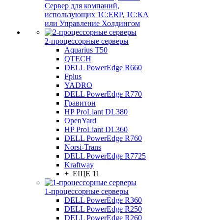
Сервер для компаний,
использующих 1C:ERP, 1С:КА
или Управление Холдингом
2-процессорные серверы
Aquarius T50
QTECH
DELL PowerEdge R660
Fplus
YADRO
DELL PowerEdge R770
Гравитон
HP ProLiant DL380
OpenYard
HP ProLiant DL360
DELL PowerEdge R760
Norsi-Trans
DELL PowerEdge R7725
Kraftway
+ ЕЩЕ 11
1-процессорные серверы
DELL PowerEdge R360
DELL PowerEdge R250
DELL PowerEdge R260