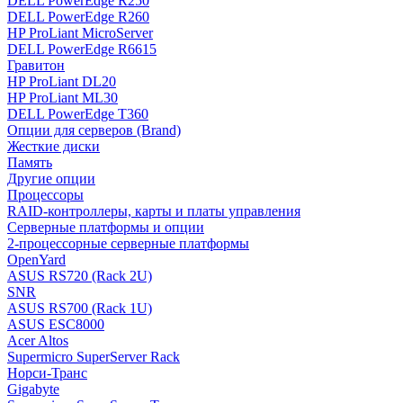
DELL PowerEdge R250
DELL PowerEdge R260
HP ProLiant MicroServer
DELL PowerEdge R6615
Гравитон
HP ProLiant DL20
HP ProLiant ML30
DELL PowerEdge T360
Опции для серверов (Brand)
Жесткие диски
Память
Другие опции
Процессоры
RAID-контроллеры, карты и платы управления
Серверные платформы и опции
2-процессорные серверные платформы
OpenYard
ASUS RS720 (Rack 2U)
SNR
ASUS RS700 (Rack 1U)
ASUS ESC8000
Acer Altos
Supermicro SuperServer Rack
Норси-Транс
Gigabyte