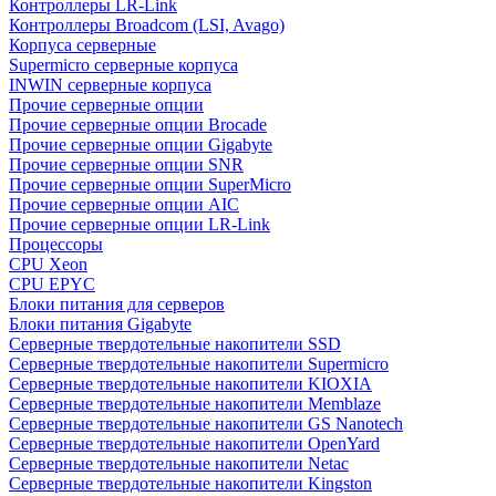
Контроллеры LR-Link
Контроллеры Broadcom (LSI, Avago)
Корпуса серверные
Supermicro серверные корпуса
INWIN серверные корпуса
Прочие серверные опции
Прочие серверные опции Brocade
Прочие серверные опции Gigabyte
Прочие серверные опции SNR
Прочие серверные опции SuperMicro
Прочие серверные опции AIC
Прочие серверные опции LR-Link
Процессоры
CPU Xeon
CPU EPYC
Блоки питания для серверов
Блоки питания Gigabyte
Серверные твердотельные накопители SSD
Cерверные твердотельные накопители Supermicro
Cерверные твердотельные накопители KIOXIA
Cерверные твердотельные накопители Memblaze
Cерверные твердотельные накопители GS Nanotech
Серверные твердотельные накопители OpenYard
Серверные твердотельные накопители Netac
Cерверные твердотельные накопители Kingston