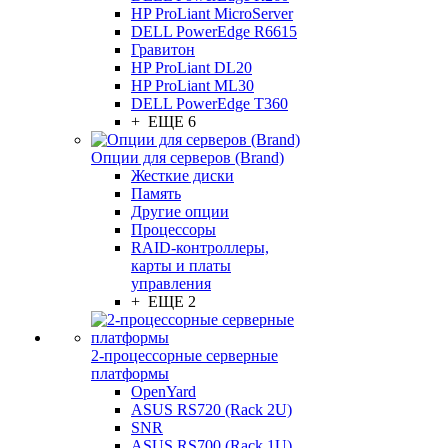
HP ProLiant MicroServer
DELL PowerEdge R6615
Гравитон
HP ProLiant DL20
HP ProLiant ML30
DELL PowerEdge T360
+ ЕЩЕ 6
Опции для серверов (Brand)
Жесткие диски
Память
Другие опции
Процессоры
RAID-контроллеры,
карты и платы
управления
+ ЕЩЕ 2
2-процессорные серверные
платформы
OpenYard
ASUS RS720 (Rack 2U)
SNR
ASUS RS700 (Rack 1U)