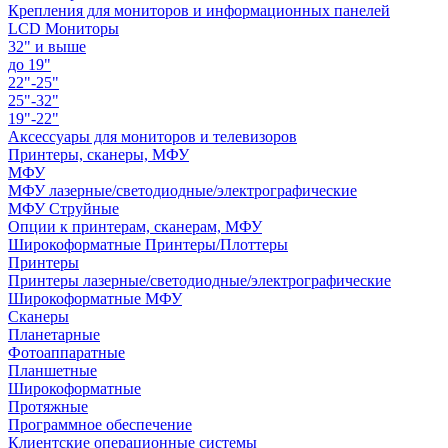
Крепления для мониторов и информационных панелей
LCD Мониторы
32" и выше
до 19"
22"-25"
25"-32"
19"-22"
Аксессуары для мониторов и телевизоров
Принтеры, сканеры, МФУ
МФУ
МФУ лазерные/светодиодные/электрографические
МФУ Струйные
Опции к принтерам, сканерам, МФУ
Широкоформатные Принтеры/Плоттеры
Принтеры
Принтеры лазерные/светодиодные/электрографические
Широкоформатные МФУ
Сканеры
Планетарные
Фотоаппаратные
Планшетные
Широкоформатные
Протяжные
Программное обеспечение
Клиентские операционные системы