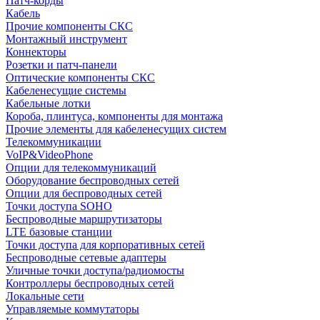
Патч-корды
Кабель
Прочие компоненты СКС
Монтажный инструмент
Коннекторы
Розетки и патч-панели
Оптические компоненты СКС
Кабеленесущие системы
Кабельные лотки
Короба, плинтуса, компоненты для монтажа
Прочие элементы для кабеленесущих систем
Телекоммуникации
VoIP&VideoPhone
Опции для телекоммуникаций
Оборудование беспроводных сетей
Опции для беспроводных сетей
Точки доступа SOHO
Беспроводные маршрутизаторы
LTE базовые станции
Точки доступа для корпоративных сетей
Беспроводные сетевые адаптеры
Уличные точки доступа/радиомосты
Контроллеры беспроводных сетей
Локальные сети
Управляемые коммутаторы