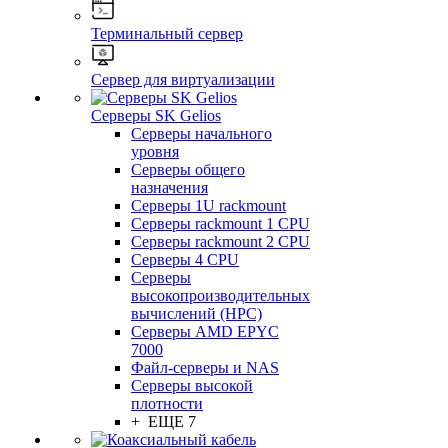
Терминальный сервер
Сервер для виртуализации
Серверы SK Gelios
Серверы начального
уровня
Серверы общего
назначения
Серверы 1U rackmount
Серверы rackmount 1 CPU
Серверы rackmount 2 CPU
Серверы 4 CPU
Серверы
высокопроизводительных
вычислений (HPC)
Серверы AMD EPYC
7000
Файл-серверы и NAS
Серверы высокой
плотности
+ ЕЩЕ 7