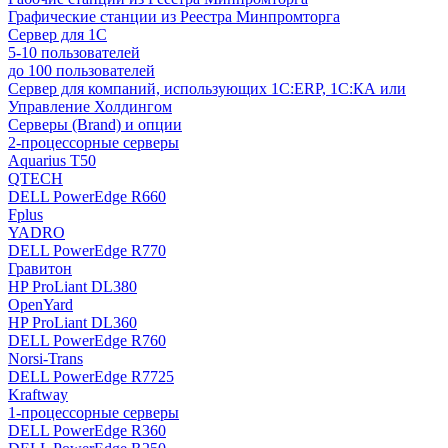
Графические станции из Реестра Минпромторга
Сервер для 1С
5-10 пользователей
до 100 пользователей
Сервер для компаний, использующих 1C:ERP, 1С:КА или
Управление Холдингом
Серверы (Brand) и опции
2-процессорные серверы
Aquarius T50
QTECH
DELL PowerEdge R660
Fplus
YADRO
DELL PowerEdge R770
Гравитон
HP ProLiant DL380
OpenYard
HP ProLiant DL360
DELL PowerEdge R760
Norsi-Trans
DELL PowerEdge R7725
Kraftway
1-процессорные серверы
DELL PowerEdge R360