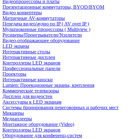
Видеопроцессоры и платы
Презентационные коммутаторы, BYOD/BYOM
Видео конвертеры
Матричные AV-коммутаторы
Передача видео/аудио по IP ( AV over IP )
Мультиоконные процессоры ( Multiview )
Ресиверы/Проигрыватели/Усилители
Видео-отображающее оборудование
LED экраны
Интерактивные столы
Интерактивные дисплеи
Контроллеры LED экранов
Профессиональные панели
Проекторы
Интерактивные киоски
Lumien: Проекционные экраны, крепления
Коммерческие телевизоры
Дисплеи для видеостен
Аксессуары к LED экранам
Системы бронирования переговорных и рабочих мест
Микшеры
Медиаплееры
Монтажное оборудование (Video)
Контроллеры LED экранов
Оборудование для конференц-систем