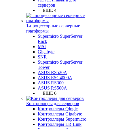
серверов
+ ЕЩЕ 4
1-процессорные серверные
платформы
Supermicro SuperServer
Rack
MSI
Gigabyte
SNR
Supermicro SuperServer
Tower
ASUS RS520A
ASUS ESC4000A
ASUS RS300
ASUS RS500A
+ ЕЩЕ 6
Контроллеры для серверов
Контроллеры Qlogic
Контроллеры Gigabyte
Контроллеры Supermicro
Контроллеры LR-Link