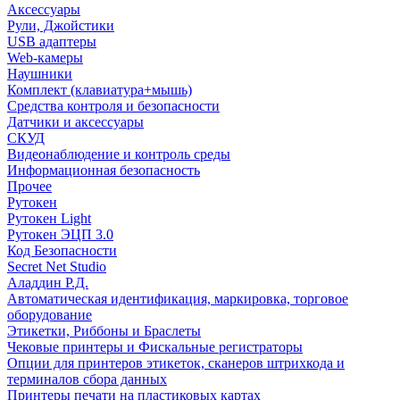
Аксессуары
Рули, Джойстики
USB адаптеры
Web-камеры
Наушники
Комплект (клавиатура+мышь)
Средства контроля и безопасности
Датчики и аксессуары
СКУД
Видеонаблюдение и контроль среды
Информационная безопасность
Прочее
Рутокен
Рутокен Light
Рутокен ЭЦП 3.0
Код Безопасности
Secret Net Studio
Аладдин Р.Д.
Автоматическая идентификация, маркировка, торговое
оборудование
Этикетки, Риббоны и Браслеты
Чековые принтеры и Фискальные регистраторы
Опции для принтеров этикеток, сканеров штрихкода и
терминалов сбора данных
Принтеры печати на пластиковых картах