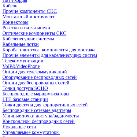
Патч-корды
Кабель
Прочие компоненты СКС
Монтажный инструмент
Коннекторы
Розетки и патч-панели
Оптические компоненты СКС
Кабеленесущие системы
Кабельные лотки
Короба, плинтуса, компоненты для монтажа
Прочие элементы для кабеленесущих систем
Телекоммуникации
VoIP&VideoPhone
Опции для телекоммуникаций
Оборудование беспроводных сетей
Опции для беспроводных сетей
Точки доступа SOHO
Беспроводные маршрутизаторы
LTE базовые станции
Точки доступа для корпоративных сетей
Беспроводные сетевые адаптеры
Уличные точки доступа/радиомосты
Контроллеры беспроводных сетей
Локальные сети
Управляемые коммутаторы