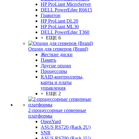
HP ProLiant MicroServer
DELL PowerEdge R6615
Гравитон
HP ProLiant DL20
HP ProLiant ML30
DELL PowerEdge T360
+ ЕЩЕ 6
Опции для серверов (Brand)
Жесткие диски
Память
Другие опции
Процессоры
RAID-контроллеры,
карты и платы
управления
+ ЕЩЕ 2
2-процессорные серверные
платформы
OpenYard
ASUS RS720 (Rack 2U)
SNR
ASUS RS700 (Rack 1U)