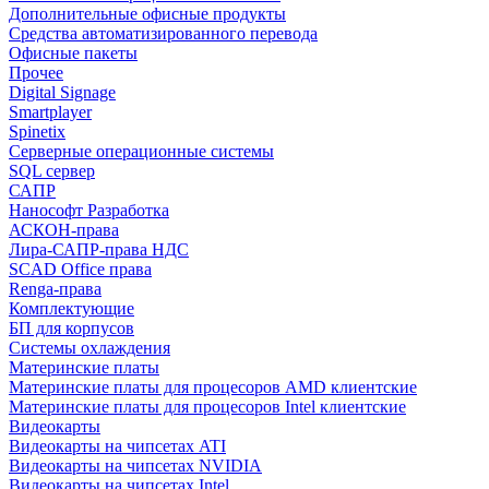
Дополнительные офисные продукты
Средства автоматизированного перевода
Офисные пакеты
Прочее
Digital Signage
Smartplayer
Spinetix
Серверные операционные системы
SQL сервер
САПР
Нанософт Разработка
АСКОН-права
Лира-САПР-права НДС
SCAD Office права
Renga-права
Комплектующие
БП для корпусов
Системы охлаждения
Материнские платы
Материнские платы для процесоров AMD клиентские
Материнские платы для процесоров Intel клиентские
Видеокарты
Видеокарты на чипсетах ATI
Видеокарты на чипсетах NVIDIA
Видеокарты на чипсетах Intel