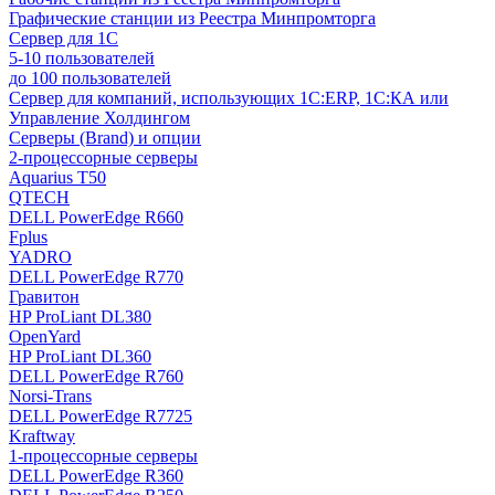
Графические станции из Реестра Минпромторга
Сервер для 1С
5-10 пользователей
до 100 пользователей
Сервер для компаний, использующих 1C:ERP, 1С:КА или
Управление Холдингом
Серверы (Brand) и опции
2-процессорные серверы
Aquarius T50
QTECH
DELL PowerEdge R660
Fplus
YADRO
DELL PowerEdge R770
Гравитон
HP ProLiant DL380
OpenYard
HP ProLiant DL360
DELL PowerEdge R760
Norsi-Trans
DELL PowerEdge R7725
Kraftway
1-процессорные серверы
DELL PowerEdge R360