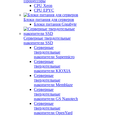
Процессоры
CPU Xeon
CPU EPYC
Блоки питания для серверов
Блоки питания Gigabyte
Серверные твердотельные
накопители SSD
Cерверные
твердотельные
накопители Supermicro
Cерверные
твердотельные
накопители KIOXIA
Cерверные
твердотельные
накопители Memblaze
Cерверные
твердотельные
накопители GS Nanotech
Серверные
твердотельные
накопители OpenYard