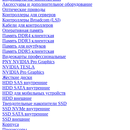
Аксессуары и дополнительное оборудование
Оптические приводы
Контроллеры для серверов
Контроллеры Broadcom (LSI)
Кабели для контроллеров
Оперативная память
Память DDR4 клиентская
Память DDR3 клиентская
Память для ноутбуков
Память DDR5 клиентская
Видеокарты профессиональные
PNY NVIDIA Pro Graphics
NVIDIA TESLA
NVIDIA Pro Graphics
Жесткие диски
HDD SAS внутренние
HDD SATA внутренние
HDD для мобильных устройств
HDD внешние
Твердотельные накопители SSD
SSD NVMe внутренние
SSD SATA внутренние
SSD внешние
Корпуса
Процессоры