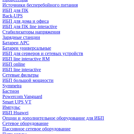
Источники бесперебойного питания
ИБП для ПК
Back-UPS
ИБП для дома и офиса
ИБП для ПК linе interactive
Стабилизаторы напряжения
Зарядные станции
Батареи APC
Батареи универсальные
ИБП для серверов и сетевых устройств
ИБП line interactive RM
ИБП online
ИБП linе interactive
Сетевые фильтры
ИБП большой мощности
Symmetra
Бастион
Powercom Vanguard
Smart UPS VT
Импульс
ИБП Huawei
Опции и дополнительное оборудование для ИБП
Сетевое оборудование
Пассивное сетевое оборудование