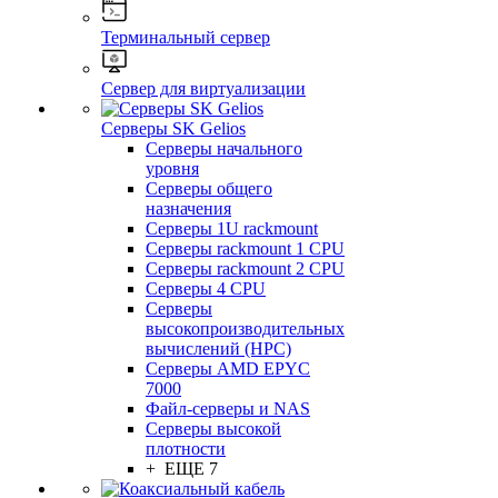
Терминальный сервер
Сервер для виртуализации
Серверы SK Gelios
Серверы начального
уровня
Серверы общего
назначения
Серверы 1U rackmount
Серверы rackmount 1 CPU
Серверы rackmount 2 CPU
Серверы 4 CPU
Серверы
высокопроизводительных
вычислений (HPC)
Серверы AMD EPYC
7000
Файл-серверы и NAS
Серверы высокой
плотности
+ ЕЩЕ 7