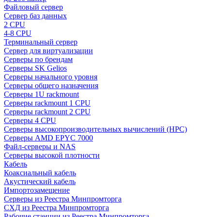
Файловый сервер
Сервер баз данных
2 CPU
4-8 CPU
Терминальный сервер
Сервер для виртуализации
Серверы по брендам
Серверы SK Gelios
Серверы начального уровня
Серверы общего назначения
Серверы 1U rackmount
Серверы rackmount 1 CPU
Серверы rackmount 2 CPU
Серверы 4 CPU
Серверы высокопроизводительных вычислений (HPC)
Серверы AMD EPYC 7000
Файл-серверы и NAS
Серверы высокой плотности
Кабель
Коаксиальный кабель
Акустический кабель
Импортозамещение
Серверы из Реестра Минпромторга
СХД из Реестра Минпромторга
Рабочие станции из Реестра Минпромторга