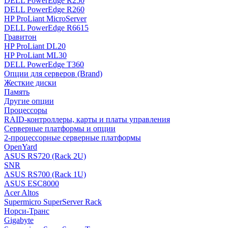
DELL PowerEdge R250
DELL PowerEdge R260
HP ProLiant MicroServer
DELL PowerEdge R6615
Гравитон
HP ProLiant DL20
HP ProLiant ML30
DELL PowerEdge T360
Опции для серверов (Brand)
Жесткие диски
Память
Другие опции
Процессоры
RAID-контроллеры, карты и платы управления
Серверные платформы и опции
2-процессорные серверные платформы
OpenYard
ASUS RS720 (Rack 2U)
SNR
ASUS RS700 (Rack 1U)
ASUS ESC8000
Acer Altos
Supermicro SuperServer Rack
Норси-Транс
Gigabyte