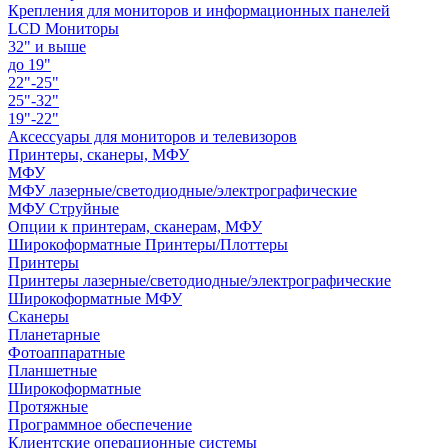
Крепления для мониторов и информационных панелей
LCD Мониторы
32" и выше
до 19"
22"-25"
25"-32"
19"-22"
Аксессуары для мониторов и телевизоров
Принтеры, сканеры, МФУ
МФУ
МФУ лазерные/светодиодные/электрографические
МФУ Струйные
Опции к принтерам, сканерам, МФУ
Широкоформатные Принтеры/Плоттеры
Принтеры
Принтеры лазерные/светодиодные/электрографические
Широкоформатные МФУ
Сканеры
Планетарные
Фотоаппаратные
Планшетные
Широкоформатные
Протяжные
Программное обеспечение
Клиентские операционные системы