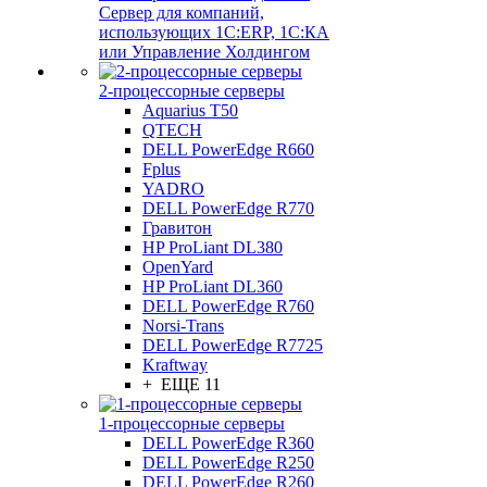
Сервер для компаний,
использующих 1C:ERP, 1С:КА
или Управление Холдингом
2-процессорные серверы
Aquarius T50
QTECH
DELL PowerEdge R660
Fplus
YADRO
DELL PowerEdge R770
Гравитон
HP ProLiant DL380
OpenYard
HP ProLiant DL360
DELL PowerEdge R760
Norsi-Trans
DELL PowerEdge R7725
Kraftway
+ ЕЩЕ 11
1-процессорные серверы
DELL PowerEdge R360
DELL PowerEdge R250
DELL PowerEdge R260