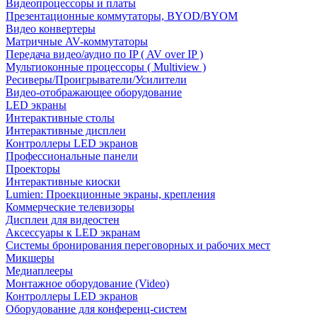
Видеопроцессоры и платы
Презентационные коммутаторы, BYOD/BYOM
Видео конвертеры
Матричные AV-коммутаторы
Передача видео/аудио по IP ( AV over IP )
Мультиоконные процессоры ( Multiview )
Ресиверы/Проигрыватели/Усилители
Видео-отображающее оборудование
LED экраны
Интерактивные столы
Интерактивные дисплеи
Контроллеры LED экранов
Профессиональные панели
Проекторы
Интерактивные киоски
Lumien: Проекционные экраны, крепления
Коммерческие телевизоры
Дисплеи для видеостен
Аксессуары к LED экранам
Системы бронирования переговорных и рабочих мест
Микшеры
Медиаплееры
Монтажное оборудование (Video)
Контроллеры LED экранов
Оборудование для конференц-систем