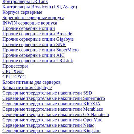
Контроллеры LR-Link
Контроллеры Broadcom (LSI, Avago)
Корпуса серверные
Supermicro серверные корпуса
INWIN серверные корпуса
Прочие серверные опции
Прочие серверные опции Brocade
Прочие серверные опции Gigabyte
Прочие серверные опции SNR
Прочие серверные опции SuperMicro
Прочие серверные опции AIC
Прочие серверные опции LR-Link
Процессоры
CPU Xeon
CPU EPYC
Блоки питания для серверов
Блоки питания Gigabyte
Серверные твердотельные накопители SSD
Cерверные твердотельные накопители Supermicro
Cерверные твердотельные накопители KIOXIA
Cерверные твердотельные накопители Memblaze
Cерверные твердотельные накопители GS Nanotech
Серверные твердотельные накопители OpenYard
Серверные твердотельные накопители Netac
Cерверные твердотельные накопители Kingston