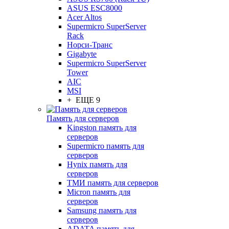
ASUS ESC8000
Acer Altos
Supermicro SuperServer
Rack
Норси-Транс
Gigabyte
Supermicro SuperServer
Tower
AIC
MSI
+ ЕЩЕ 9
Память для серверов
Kingston память для
серверов
Supermicro память для
серверов
Hynix память для
серверов
ТМИ память для серверов
Micron память для
серверов
Samsung память для
серверов
ADATA память для