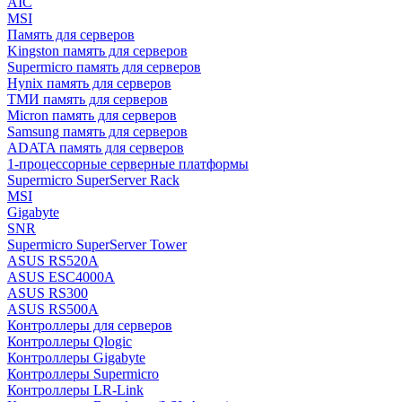
AIC
MSI
Память для серверов
Kingston память для серверов
Supermicro память для серверов
Hynix память для серверов
ТМИ память для серверов
Micron память для серверов
Samsung память для серверов
ADATA память для серверов
1-процессорные серверные платформы
Supermicro SuperServer Rack
MSI
Gigabyte
SNR
Supermicro SuperServer Tower
ASUS RS520A
ASUS ESC4000A
ASUS RS300
ASUS RS500A
Контроллеры для серверов
Контроллеры Qlogic
Контроллеры Gigabyte
Контроллеры Supermicro
Контроллеры LR-Link