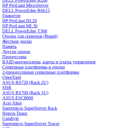
DELL PowerEdge R260
HP ProLiant MicroServer
DELL PowerEdge R6615
Гравитон
HP ProLiant DL20
HP ProLiant ML30
DELL PowerEdge T360
Опции для серверов (Brand)
Жесткие диски
Память
Другие опции
Процессоры
RAID-контроллеры, карты и платы управления
Серверные платформы и опции
2-процессорные серверные платформы
OpenYard
ASUS RS720 (Rack 2U)
SNR
ASUS RS700 (Rack 1U)
ASUS ESC8000
Acer Altos
Supermicro SuperServer Rack
Норси-Транс
Gigabyte
Supermicro SuperServer Tower