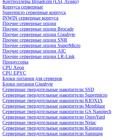
Контроллеры Broadcom (LSI, Avago)
Корпуса серверные
Supermicro серверные корпуса
INWIN серверные корпуса
Прочие серверные опции
Прочие серверные опции Brocade
Прочие серверные опции Gigabyte
Прочие серверные опции SNR
Прочие серверные опции SuperMicro
Прочие серверные опции AIC
Прочие серверные опции LR-Link
Процессоры
CPU Xeon
CPU EPYC
Блоки питания для серверов
Блоки питания Gigabyte
Серверные твердотельные накопители SSD
Cерверные твердотельные накопители Supermicro
Cерверные твердотельные накопители KIOXIA
Cерверные твердотельные накопители Memblaze
Cерверные твердотельные накопители GS Nanotech
Серверные твердотельные накопители OpenYard
Серверные твердотельные накопители Netac
Cерверные твердотельные накопители Kingston
Cерверные твердотельные накопители Samsung