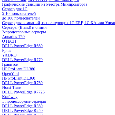
Графические станции из Реестра Минпромторга
Сервер для 1С
5-10 пользователей
до 100 пользователей
Сервер для компаний, использующих 1C:ERP, 1С:КА или Упр
Серверы (Brand) и опции
2-процессорные серверы
Aquarius T50
QTECH
DELL PowerEdge R660
Fplus
YADRO
DELL PowerEdge R770
Гравитон
HP ProLiant DL380
OpenYard
HP ProLiant DL360
DELL PowerEdge R760
Norsi-Trans
DELL PowerEdge R7725
Kraftway
1-процессорные серверы
DELL PowerEdge R360
DELL PowerEdge R250