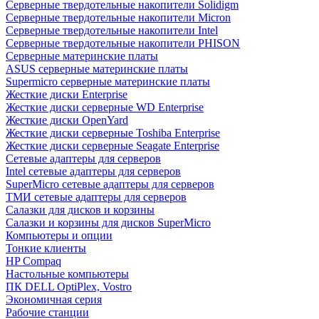
Cерверные твердотельные накопители Solidigm
Cерверные твердотельные накопители Micron
Cерверные твердотельные накопители Intel
Cерверные твердотельные накопители PHISON
Серверные материнские платы
ASUS серверные материнские платы
Supermicro серверные материнские платы
Жесткие диски Enterprise
Жесткие диски серверные WD Enterprise
Жесткие диски OpenYard
Жесткие диски серверные Toshiba Enterprise
Жесткие диски серверные Seagate Enterprise
Сетевые адаптеры для серверов
Intel сетевые адаптеры для серверов
SuperMicro сетевые адаптеры для серверов
ТМИ сетевые адаптеры для серверов
Салазки для дисков и корзины
Салазки и корзины для дисков SuperMicro
Компьютеры и опции
Тонкие клиенты
HP Compaq
Настольные компьютеры
ПК DELL OptiPlex, Vostro
Экономичная серия
Рабочие станции