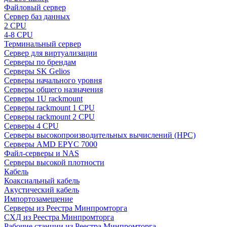
Файловый сервер
Сервер баз данных
2 CPU
4-8 CPU
Терминальный сервер
Сервер для виртуализации
Серверы по брендам
Серверы SK Gelios
Серверы начального уровня
Серверы общего назначения
Серверы 1U rackmount
Серверы rackmount 1 CPU
Серверы rackmount 2 CPU
Серверы 4 CPU
Серверы высокопроизводительных вычислений (HPC)
Серверы AMD EPYC 7000
Файл-серверы и NAS
Серверы высокой плотности
Кабель
Коаксиальный кабель
Акустический кабель
Импортозамещение
Серверы из Реестра Минпромторга
СХД из Реестра Минпромторга
Рабочие станции из Реестра Минпромторга