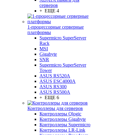
серверов
+ ЕЩЕ 4
1-процессорные серверные
платформы
Supermicro SuperServer
Rack
MSI
Gigabyte
SNR
Supermicro SuperServer
Tower
ASUS RS520A
ASUS ESC4000A
ASUS RS300
ASUS RS500A
+ ЕЩЕ 6
Контроллеры для серверов
Контроллеры Qlogic
Контроллеры Gigabyte
Контроллеры Supermicro
Контроллеры LR-Link