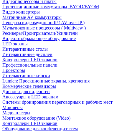
Видеопроцессоры и платы
Презентационные коммутаторы, BYOD/BYOM
Видео конвертеры
Матричные AV-коммутаторы
Передача видео/аудио по IP ( AV over IP )
Мультиоконные процессоры ( Multiview )
Ресиверы/Проигрыватели/Усилители
Видео-отображающее оборудование
LED экраны
Интерактивные столы
Интерактивные дисплеи
Контроллеры LED экранов
Профессиональные панели
Проекторы
Интерактивные киоски
Lumien: Проекционные экраны, крепления
Коммерческие телевизоры
Дисплеи для видеостен
Аксессуары к LED экранам
Системы бронирования переговорных и рабочих мест
Микшеры
Медиаплееры
Монтажное оборудование (Video)
Контроллеры LED экранов
Оборудование для конференц-систем