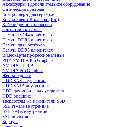
Аксессуары и дополнительное оборудование
Оптические приводы
Контроллеры для серверов
Контроллеры Broadcom (LSI)
Кабели для контроллеров
Оперативная память
Память DDR4 клиентская
Память DDR3 клиентская
Память для ноутбуков
Память DDR5 клиентская
Видеокарты профессиональные
PNY NVIDIA Pro Graphics
NVIDIA TESLA
NVIDIA Pro Graphics
Жесткие диски
HDD SAS внутренние
HDD SATA внутренние
HDD для мобильных устройств
HDD внешние
Твердотельные накопители SSD
SSD NVMe внутренние
SSD SATA внутренние
SSD внешние
Корпуса
Процессоры