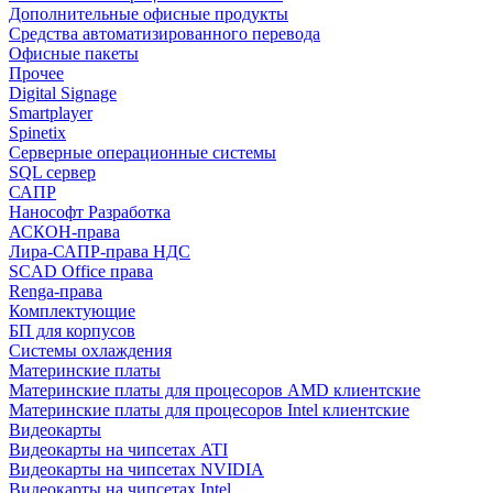
Дополнительные офисные продукты
Средства автоматизированного перевода
Офисные пакеты
Прочее
Digital Signage
Smartplayer
Spinetix
Серверные операционные системы
SQL сервер
САПР
Нанософт Разработка
АСКОН-права
Лира-САПР-права НДС
SCAD Office права
Renga-права
Комплектующие
БП для корпусов
Системы охлаждения
Материнские платы
Материнские платы для процесоров AMD клиентские
Материнские платы для процесоров Intel клиентские
Видеокарты
Видеокарты на чипсетах ATI
Видеокарты на чипсетах NVIDIA
Видеокарты на чипсетах Intel