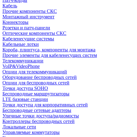
Патч-корды
Кабель
Прочие компоненты СКС
Монтажный инструмент
Коннекторы
Розетки и патч-панели
Оптические компоненты СКС
Кабеленесущие системы
Кабельные лотки
Короба, плинтуса, компоненты для монтажа
Прочие элементы для кабеленесущих систем
Телекоммуникации
VoIP&VideoPhone
Опции для телекоммуникаций
Оборудование беспроводных сетей
Опции для беспроводных сетей
Точки доступа SOHO
Беспроводные маршрутизаторы
LTE базовые станции
Точки доступа для корпоративных сетей
Беспроводные сетевые адаптеры
Уличные точки доступа/радиомосты
Контроллеры беспроводных сетей
Локальные сети
Управляемые коммутаторы