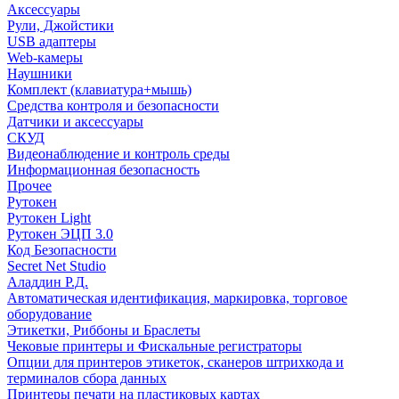
Аксессуары
Рули, Джойстики
USB адаптеры
Web-камеры
Наушники
Комплект (клавиатура+мышь)
Средства контроля и безопасности
Датчики и аксессуары
СКУД
Видеонаблюдение и контроль среды
Информационная безопасность
Прочее
Рутокен
Рутокен Light
Рутокен ЭЦП 3.0
Код Безопасности
Secret Net Studio
Аладдин Р.Д.
Автоматическая идентификация, маркировка, торговое
оборудование
Этикетки, Риббоны и Браслеты
Чековые принтеры и Фискальные регистраторы
Опции для принтеров этикеток, сканеров штрихкода и
терминалов сбора данных
Принтеры печати на пластиковых картах