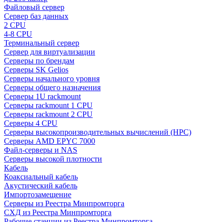
Файловый сервер
Сервер баз данных
2 CPU
4-8 CPU
Терминальный сервер
Сервер для виртуализации
Серверы по брендам
Серверы SK Gelios
Серверы начального уровня
Серверы общего назначения
Серверы 1U rackmount
Серверы rackmount 1 CPU
Серверы rackmount 2 CPU
Серверы 4 CPU
Серверы высокопроизводительных вычислений (HPC)
Серверы AMD EPYC 7000
Файл-серверы и NAS
Серверы высокой плотности
Кабель
Коаксиальный кабель
Акустический кабель
Импортозамещение
Серверы из Реестра Минпромторга
СХД из Реестра Минпромторга
Рабочие станции из Реестра Минпромторга