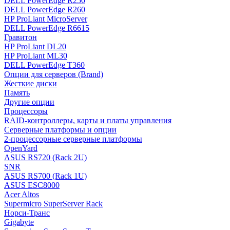
DELL PowerEdge R250
DELL PowerEdge R260
HP ProLiant MicroServer
DELL PowerEdge R6615
Гравитон
HP ProLiant DL20
HP ProLiant ML30
DELL PowerEdge T360
Опции для серверов (Brand)
Жесткие диски
Память
Другие опции
Процессоры
RAID-контроллеры, карты и платы управления
Серверные платформы и опции
2-процессорные серверные платформы
OpenYard
ASUS RS720 (Rack 2U)
SNR
ASUS RS700 (Rack 1U)
ASUS ESC8000
Acer Altos
Supermicro SuperServer Rack
Норси-Транс
Gigabyte