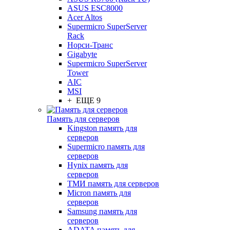
ASUS ESC8000
Acer Altos
Supermicro SuperServer
Rack
Норси-Транс
Gigabyte
Supermicro SuperServer
Tower
AIC
MSI
+ ЕЩЕ 9
Память для серверов
Kingston память для
серверов
Supermicro память для
серверов
Hynix память для
серверов
ТМИ память для серверов
Micron память для
серверов
Samsung память для
серверов
ADATA память для