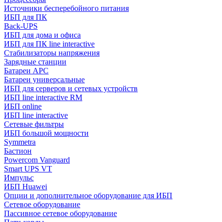
Источники бесперебойного питания
ИБП для ПК
Back-UPS
ИБП для дома и офиса
ИБП для ПК linе interactive
Стабилизаторы напряжения
Зарядные станции
Батареи APC
Батареи универсальные
ИБП для серверов и сетевых устройств
ИБП line interactive RM
ИБП online
ИБП linе interactive
Сетевые фильтры
ИБП большой мощности
Symmetra
Бастион
Powercom Vanguard
Smart UPS VT
Импульс
ИБП Huawei
Опции и дополнительное оборудование для ИБП
Сетевое оборудование
Пассивное сетевое оборудование