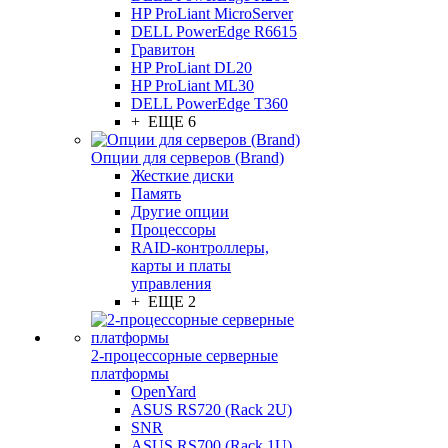
HP ProLiant MicroServer
DELL PowerEdge R6615
Гравитон
HP ProLiant DL20
HP ProLiant ML30
DELL PowerEdge T360
+ ЕЩЕ 6
Опции для серверов (Brand)
Жесткие диски
Память
Другие опции
Процессоры
RAID-контроллеры,
карты и платы
управления
+ ЕЩЕ 2
2-процессорные серверные
платформы
OpenYard
ASUS RS720 (Rack 2U)
SNR
ASUS RS700 (Rack 1U)