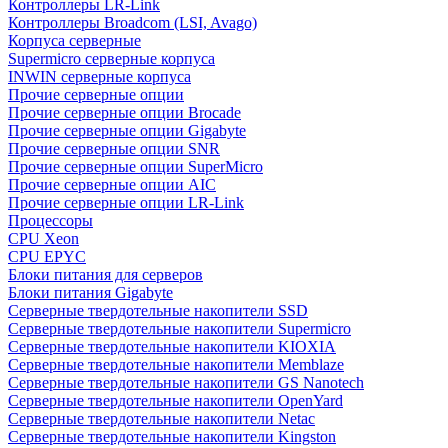
Контроллеры LR-Link
Контроллеры Broadcom (LSI, Avago)
Корпуса серверные
Supermicro серверные корпуса
INWIN серверные корпуса
Прочие серверные опции
Прочие серверные опции Brocade
Прочие серверные опции Gigabyte
Прочие серверные опции SNR
Прочие серверные опции SuperMicro
Прочие серверные опции AIC
Прочие серверные опции LR-Link
Процессоры
CPU Xeon
CPU EPYC
Блоки питания для серверов
Блоки питания Gigabyte
Серверные твердотельные накопители SSD
Cерверные твердотельные накопители Supermicro
Cерверные твердотельные накопители KIOXIA
Cерверные твердотельные накопители Memblaze
Cерверные твердотельные накопители GS Nanotech
Серверные твердотельные накопители OpenYard
Серверные твердотельные накопители Netac
Cерверные твердотельные накопители Kingston