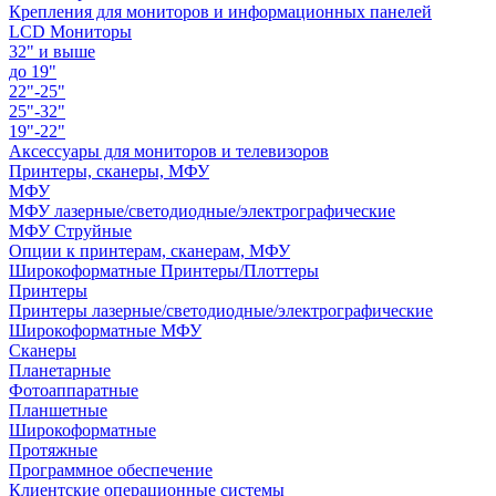
Крепления для мониторов и информационных панелей
LCD Мониторы
32" и выше
до 19"
22"-25"
25"-32"
19"-22"
Аксессуары для мониторов и телевизоров
Принтеры, сканеры, МФУ
МФУ
МФУ лазерные/светодиодные/электрографические
МФУ Струйные
Опции к принтерам, сканерам, МФУ
Широкоформатные Принтеры/Плоттеры
Принтеры
Принтеры лазерные/светодиодные/электрографические
Широкоформатные МФУ
Сканеры
Планетарные
Фотоаппаратные
Планшетные
Широкоформатные
Протяжные
Программное обеспечение
Клиентские операционные системы