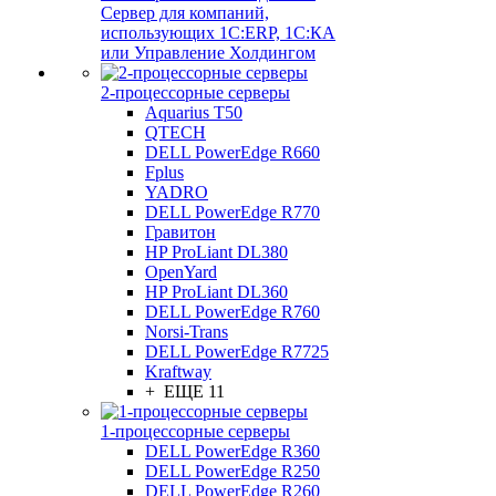
Сервер для компаний,
использующих 1C:ERP, 1С:КА
или Управление Холдингом
2-процессорные серверы
Aquarius T50
QTECH
DELL PowerEdge R660
Fplus
YADRO
DELL PowerEdge R770
Гравитон
HP ProLiant DL380
OpenYard
HP ProLiant DL360
DELL PowerEdge R760
Norsi-Trans
DELL PowerEdge R7725
Kraftway
+ ЕЩЕ 11
1-процессорные серверы
DELL PowerEdge R360
DELL PowerEdge R250
DELL PowerEdge R260