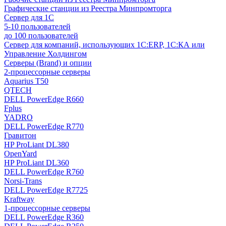
Графические станции из Реестра Минпромторга
Сервер для 1С
5-10 пользователей
до 100 пользователей
Сервер для компаний, использующих 1C:ERP, 1С:КА или
Управление Холдингом
Серверы (Brand) и опции
2-процессорные серверы
Aquarius T50
QTECH
DELL PowerEdge R660
Fplus
YADRO
DELL PowerEdge R770
Гравитон
HP ProLiant DL380
OpenYard
HP ProLiant DL360
DELL PowerEdge R760
Norsi-Trans
DELL PowerEdge R7725
Kraftway
1-процессорные серверы
DELL PowerEdge R360