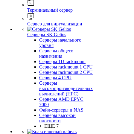
Терминальный сервер
Сервер для виртуализации
Серверы SK Gelios
Серверы начального
уровня
Серверы общего
назначения
Серверы 1U rackmount
Серверы rackmount 1 CPU
Серверы rackmount 2 CPU
Серверы 4 CPU
Серверы
высокопроизводительных
вычислений (HPC)
Серверы AMD EPYC
7000
Файл-серверы и NAS
Серверы высокой
плотности
+ ЕЩЕ 7