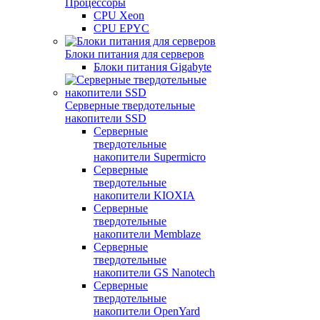
Процессоры
CPU Xeon
CPU EPYC
Блоки питания для серверов
Блоки питания Gigabyte
Серверные твердотельные
накопители SSD
Cерверные
твердотельные
накопители Supermicro
Cерверные
твердотельные
накопители KIOXIA
Cерверные
твердотельные
накопители Memblaze
Cерверные
твердотельные
накопители GS Nanotech
Серверные
твердотельные
накопители OpenYard