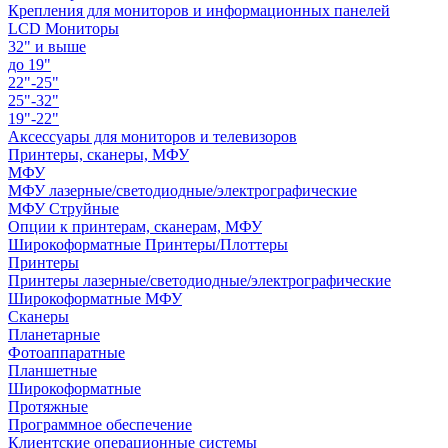
Крепления для мониторов и информационных панелей
LCD Мониторы
32" и выше
до 19"
22"-25"
25"-32"
19"-22"
Аксессуары для мониторов и телевизоров
Принтеры, сканеры, МФУ
МФУ
МФУ лазерные/светодиодные/электрографические
МФУ Струйные
Опции к принтерам, сканерам, МФУ
Широкоформатные Принтеры/Плоттеры
Принтеры
Принтеры лазерные/светодиодные/электрографические
Широкоформатные МФУ
Сканеры
Планетарные
Фотоаппаратные
Планшетные
Широкоформатные
Протяжные
Программное обеспечение
Клиентские операционные системы