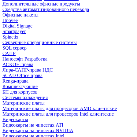
Дополнительные офисные продукты
Средства автоматизированного перевода
Офисные пакеты
Прочее
Digital Signage
Smartplayer
Spinetix
Серверные операционные системы
SQL сервер
САПР
Нанософт Разработка
АСКОН-права
Лира-САПР-права НДС
SCAD Office права
Renga-права
Комплектующие
БП для корпусов
Системы охлаждения
Материнские платы
Материнские платы для процесоров AMD клиентские
Материнские платы для процесоров Intel клиентские
Видеокарты
Видеокарты на чипсетах ATI
Видеокарты на чипсетах NVIDIA
Видеокарты на чипсетах Intel