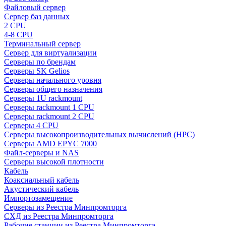
Файловый сервер
Сервер баз данных
2 CPU
4-8 CPU
Терминальный сервер
Сервер для виртуализации
Серверы по брендам
Серверы SK Gelios
Серверы начального уровня
Серверы общего назначения
Серверы 1U rackmount
Серверы rackmount 1 CPU
Серверы rackmount 2 CPU
Серверы 4 CPU
Серверы высокопроизводительных вычислений (HPC)
Серверы AMD EPYC 7000
Файл-серверы и NAS
Серверы высокой плотности
Кабель
Коаксиальный кабель
Акустический кабель
Импортозамещение
Серверы из Реестра Минпромторга
СХД из Реестра Минпромторга
Рабочие станции из Реестра Минпромторга