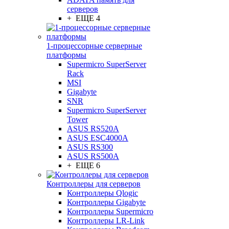
серверов
+ ЕЩЕ 4
1-процессорные серверные
платформы
Supermicro SuperServer
Rack
MSI
Gigabyte
SNR
Supermicro SuperServer
Tower
ASUS RS520A
ASUS ESC4000A
ASUS RS300
ASUS RS500A
+ ЕЩЕ 6
Контроллеры для серверов
Контроллеры Qlogic
Контроллеры Gigabyte
Контроллеры Supermicro
Контроллеры LR-Link