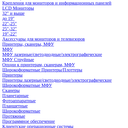
Крепления для мониторов и информационных панелей
LCD Мониторы
32" и выше
до 19"
22"-25"
25"-32"
19"-22"
Аксессуары для мониторов и телевизоров
Принтеры, сканеры, МФУ
МФУ
МФУ лазерные/светодиодные/электрографические
МФУ Струйные
Опции к принтерам, сканерам, МФУ
Широкоформатные Принтеры/Плоттеры
Принтеры
Принтеры лазерные/светодиодные/электрографические
Широкоформатные МФУ
Сканеры
Планетарные
Фотоаппаратные
Планшетные
Широкоформатные
Протяжные
Программное обеспечение
Клиентские операционные системы