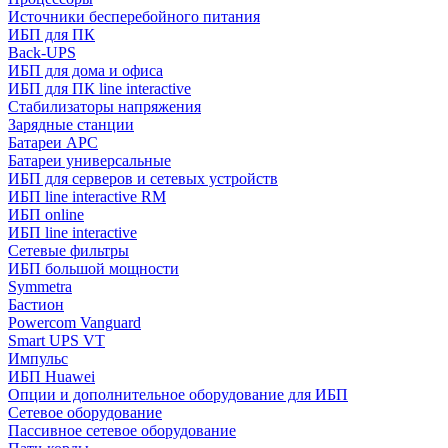
Источники бесперебойного питания
ИБП для ПК
Back-UPS
ИБП для дома и офиса
ИБП для ПК linе interactive
Стабилизаторы напряжения
Зарядные станции
Батареи APC
Батареи универсальные
ИБП для серверов и сетевых устройств
ИБП line interactive RM
ИБП online
ИБП linе interactive
Сетевые фильтры
ИБП большой мощности
Symmetra
Бастион
Powercom Vanguard
Smart UPS VT
Импульс
ИБП Huawei
Опции и дополнительное оборудование для ИБП
Сетевое оборудование
Пассивное сетевое оборудование