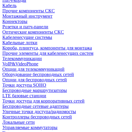
Патч-корды
Кабель
Прочие компоненты СКС
Монтажный инструмент
Коннекторы
Розетки и патч-панели
Оптические компоненты СКС
Кабеленесущие системы
Кабельные лотки
Короба, плинтуса, компоненты для монтажа
Прочие элементы для кабеленесущих систем
Телекоммуникации
VoIP&VideoPhone
Опции для телекоммуникаций
Оборудование беспроводных сетей
Опции для беспроводных сетей
Точки доступа SOHO
Беспроводные маршрутизаторы
LTE базовые станции
Точки доступа для корпоративных сетей
Беспроводные сетевые адаптеры
Уличные точки доступа/радиомосты
Контроллеры беспроводных сетей
Локальные сети
Управляемые коммутаторы