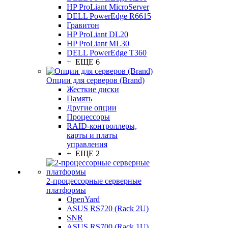
HP ProLiant MicroServer
DELL PowerEdge R6615
Гравитон
HP ProLiant DL20
HP ProLiant ML30
DELL PowerEdge T360
+ ЕЩЕ 6
Опции для серверов (Brand)
Жесткие диски
Память
Другие опции
Процессоры
RAID-контроллеры,
карты и платы
управления
+ ЕЩЕ 2
2-процессорные серверные
платформы
OpenYard
ASUS RS720 (Rack 2U)
SNR
ASUS RS700 (Rack 1U)