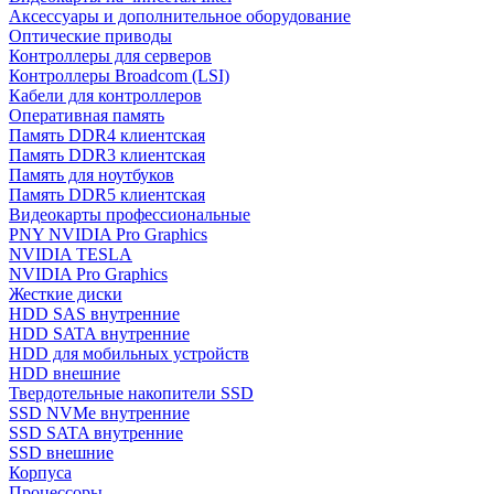
Аксессуары и дополнительное оборудование
Оптические приводы
Контроллеры для серверов
Контроллеры Broadcom (LSI)
Кабели для контроллеров
Оперативная память
Память DDR4 клиентская
Память DDR3 клиентская
Память для ноутбуков
Память DDR5 клиентская
Видеокарты профессиональные
PNY NVIDIA Pro Graphics
NVIDIA TESLA
NVIDIA Pro Graphics
Жесткие диски
HDD SAS внутренние
HDD SATA внутренние
HDD для мобильных устройств
HDD внешние
Твердотельные накопители SSD
SSD NVMe внутренние
SSD SATA внутренние
SSD внешние
Корпуса
Процессоры