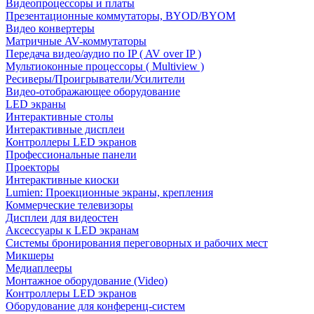
Видеопроцессоры и платы
Презентационные коммутаторы, BYOD/BYOM
Видео конвертеры
Матричные AV-коммутаторы
Передача видео/аудио по IP ( AV over IP )
Мультиоконные процессоры ( Multiview )
Ресиверы/Проигрыватели/Усилители
Видео-отображающее оборудование
LED экраны
Интерактивные столы
Интерактивные дисплеи
Контроллеры LED экранов
Профессиональные панели
Проекторы
Интерактивные киоски
Lumien: Проекционные экраны, крепления
Коммерческие телевизоры
Дисплеи для видеостен
Аксессуары к LED экранам
Системы бронирования переговорных и рабочих мест
Микшеры
Медиаплееры
Монтажное оборудование (Video)
Контроллеры LED экранов
Оборудование для конференц-систем