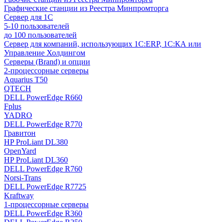
Графические станции из Реестра Минпромторга
Сервер для 1С
5-10 пользователей
до 100 пользователей
Сервер для компаний, использующих 1C:ERP, 1С:КА или
Управление Холдингом
Серверы (Brand) и опции
2-процессорные серверы
Aquarius T50
QTECH
DELL PowerEdge R660
Fplus
YADRO
DELL PowerEdge R770
Гравитон
HP ProLiant DL380
OpenYard
HP ProLiant DL360
DELL PowerEdge R760
Norsi-Trans
DELL PowerEdge R7725
Kraftway
1-процессорные серверы
DELL PowerEdge R360