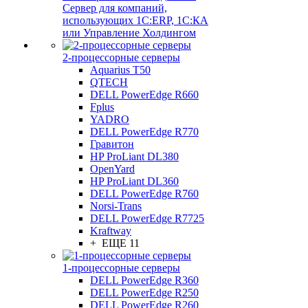
Сервер для компаний,
использующих 1C:ERP, 1С:КА
или Управление Холдингом
2-процессорные серверы
Aquarius T50
QTECH
DELL PowerEdge R660
Fplus
YADRO
DELL PowerEdge R770
Гравитон
HP ProLiant DL380
OpenYard
HP ProLiant DL360
DELL PowerEdge R760
Norsi-Trans
DELL PowerEdge R7725
Kraftway
+ ЕЩЕ 11
1-процессорные серверы
DELL PowerEdge R360
DELL PowerEdge R250
DELL PowerEdge R260