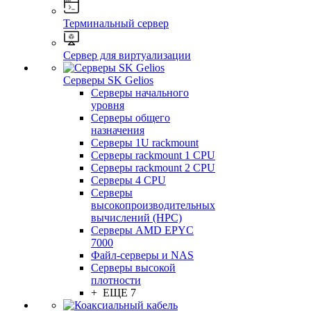
Терминальный сервер
Сервер для виртуализации
Серверы SK Gelios
Серверы начального
уровня
Серверы общего
назначения
Серверы 1U rackmount
Серверы rackmount 1 CPU
Серверы rackmount 2 CPU
Серверы 4 CPU
Серверы
высокопроизводительных
вычислений (HPC)
Серверы AMD EPYC
7000
Файл-серверы и NAS
Серверы высокой
плотности
+ ЕЩЕ 7