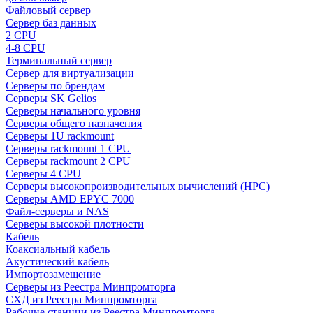
Файловый сервер
Сервер баз данных
2 CPU
4-8 CPU
Терминальный сервер
Сервер для виртуализации
Серверы по брендам
Серверы SK Gelios
Серверы начального уровня
Серверы общего назначения
Серверы 1U rackmount
Серверы rackmount 1 CPU
Серверы rackmount 2 CPU
Серверы 4 CPU
Серверы высокопроизводительных вычислений (HPC)
Серверы AMD EPYC 7000
Файл-серверы и NAS
Серверы высокой плотности
Кабель
Коаксиальный кабель
Акустический кабель
Импортозамещение
Серверы из Реестра Минпромторга
СХД из Реестра Минпромторга
Рабочие станции из Реестра Минпромторга