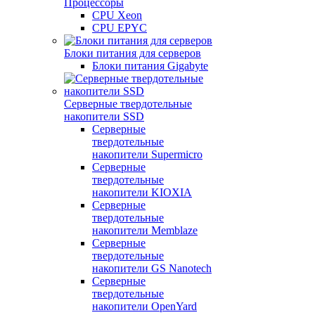
Процессоры
CPU Xeon
CPU EPYC
Блоки питания для серверов
Блоки питания Gigabyte
Серверные твердотельные
накопители SSD
Cерверные
твердотельные
накопители Supermicro
Cерверные
твердотельные
накопители KIOXIA
Cерверные
твердотельные
накопители Memblaze
Cерверные
твердотельные
накопители GS Nanotech
Серверные
твердотельные
накопители OpenYard