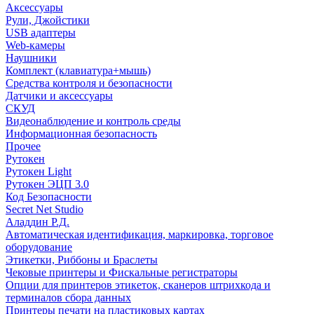
Аксессуары
Рули, Джойстики
USB адаптеры
Web-камеры
Наушники
Комплект (клавиатура+мышь)
Средства контроля и безопасности
Датчики и аксессуары
СКУД
Видеонаблюдение и контроль среды
Информационная безопасность
Прочее
Рутокен
Рутокен Light
Рутокен ЭЦП 3.0
Код Безопасности
Secret Net Studio
Аладдин Р.Д.
Автоматическая идентификация, маркировка, торговое
оборудование
Этикетки, Риббоны и Браслеты
Чековые принтеры и Фискальные регистраторы
Опции для принтеров этикеток, сканеров штрихкода и
терминалов сбора данных
Принтеры печати на пластиковых картах