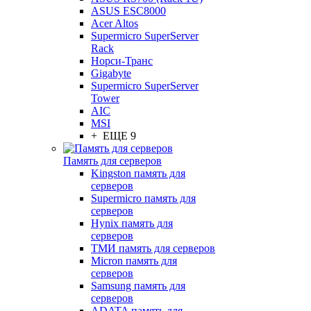
ASUS ESC8000
Acer Altos
Supermicro SuperServer
Rack
Норси-Транс
Gigabyte
Supermicro SuperServer
Tower
AIC
MSI
+ ЕЩЕ 9
Память для серверов
Kingston память для
серверов
Supermicro память для
серверов
Hynix память для
серверов
ТМИ память для серверов
Micron память для
серверов
Samsung память для
серверов
ADATA память для