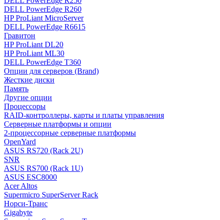
DELL PowerEdge R250
DELL PowerEdge R260
HP ProLiant MicroServer
DELL PowerEdge R6615
Гравитон
HP ProLiant DL20
HP ProLiant ML30
DELL PowerEdge T360
Опции для серверов (Brand)
Жесткие диски
Память
Другие опции
Процессоры
RAID-контроллеры, карты и платы управления
Серверные платформы и опции
2-процессорные серверные платформы
OpenYard
ASUS RS720 (Rack 2U)
SNR
ASUS RS700 (Rack 1U)
ASUS ESC8000
Acer Altos
Supermicro SuperServer Rack
Норси-Транс
Gigabyte