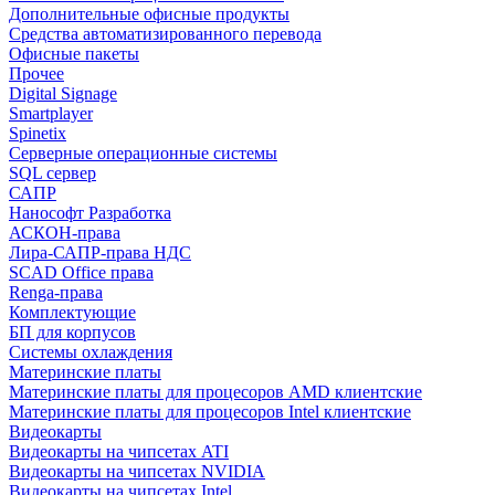
Дополнительные офисные продукты
Средства автоматизированного перевода
Офисные пакеты
Прочее
Digital Signage
Smartplayer
Spinetix
Серверные операционные системы
SQL сервер
САПР
Нанософт Разработка
АСКОН-права
Лира-САПР-права НДС
SCAD Office права
Renga-права
Комплектующие
БП для корпусов
Системы охлаждения
Материнские платы
Материнские платы для процесоров AMD клиентские
Материнские платы для процесоров Intel клиентские
Видеокарты
Видеокарты на чипсетах ATI
Видеокарты на чипсетах NVIDIA
Видеокарты на чипсетах Intel