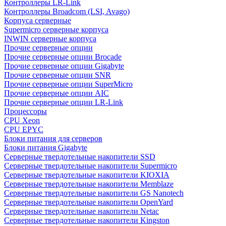
Контроллеры LR-Link
Контроллеры Broadcom (LSI, Avago)
Корпуса серверные
Supermicro серверные корпуса
INWIN серверные корпуса
Прочие серверные опции
Прочие серверные опции Brocade
Прочие серверные опции Gigabyte
Прочие серверные опции SNR
Прочие серверные опции SuperMicro
Прочие серверные опции AIC
Прочие серверные опции LR-Link
Процессоры
CPU Xeon
CPU EPYC
Блоки питания для серверов
Блоки питания Gigabyte
Серверные твердотельные накопители SSD
Cерверные твердотельные накопители Supermicro
Cерверные твердотельные накопители KIOXIA
Cерверные твердотельные накопители Memblaze
Cерверные твердотельные накопители GS Nanotech
Серверные твердотельные накопители OpenYard
Серверные твердотельные накопители Netac
Cерверные твердотельные накопители Kingston