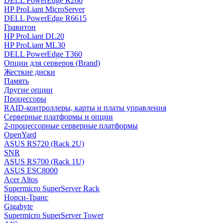
DELL PowerEdge R260
HP ProLiant MicroServer
DELL PowerEdge R6615
Гравитон
HP ProLiant DL20
HP ProLiant ML30
DELL PowerEdge T360
Опции для серверов (Brand)
Жесткие диски
Память
Другие опции
Процессоры
RAID-контроллеры, карты и платы управления
Серверные платформы и опции
2-процессорные серверные платформы
OpenYard
ASUS RS720 (Rack 2U)
SNR
ASUS RS700 (Rack 1U)
ASUS ESC8000
Acer Altos
Supermicro SuperServer Rack
Норси-Транс
Gigabyte
Supermicro SuperServer Tower