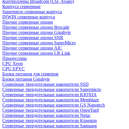
Контроллеры Broadcom (LSI, Avago)
Корпуса серверные
Supermicro серверные корпуса
INWIN серверные корпуса
Прочие серверные опции
Прочие серверные опции Brocade
Прочие серверные опции Gigabyte
Прочие серверные опции SNR
Прочие серверные опции SuperMicro
Прочие серверные опции AIC
Прочие серверные опции LR-Link
Процессоры
CPU Xeon
CPU EPYC
Блоки питания для серверов
Блоки питания Gigabyte
Серверные твердотельные накопители SSD
Cерверные твердотельные накопители Supermicro
Cерверные твердотельные накопители KIOXIA
Cерверные твердотельные накопители Memblaze
Cерверные твердотельные накопители GS Nanotech
Серверные твердотельные накопители OpenYard
Серверные твердотельные накопители Netac
Cерверные твердотельные накопители Kingston
Cерверные твердотельные накопители Samsung