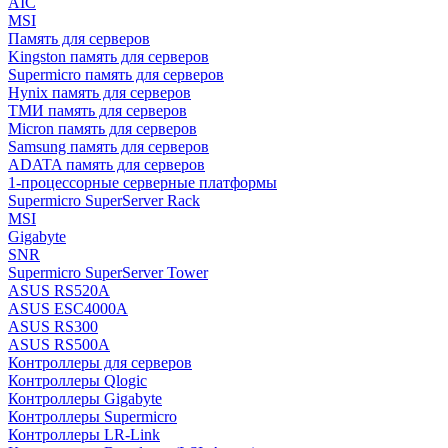
AIC
MSI
Память для серверов
Kingston память для серверов
Supermicro память для серверов
Hynix память для серверов
ТМИ память для серверов
Micron память для серверов
Samsung память для серверов
ADATA память для серверов
1-процессорные серверные платформы
Supermicro SuperServer Rack
MSI
Gigabyte
SNR
Supermicro SuperServer Tower
ASUS RS520A
ASUS ESC4000A
ASUS RS300
ASUS RS500A
Контроллеры для серверов
Контроллеры Qlogic
Контроллеры Gigabyte
Контроллеры Supermicro
Контроллеры LR-Link