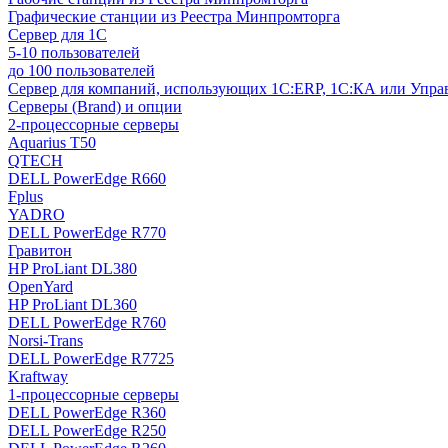
Графические станции из Реестра Минпромторга
Сервер для 1С
5-10 пользователей
до 100 пользователей
Сервер для компаний, использующих 1C:ERP, 1С:КА или Упр
Серверы (Brand) и опции
2-процессорные серверы
Aquarius T50
QTECH
DELL PowerEdge R660
Fplus
YADRO
DELL PowerEdge R770
Гравитон
HP ProLiant DL380
OpenYard
HP ProLiant DL360
DELL PowerEdge R760
Norsi-Trans
DELL PowerEdge R7725
Kraftway
1-процессорные серверы
DELL PowerEdge R360
DELL PowerEdge R250