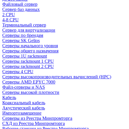
Файловый сервер
Сервер баз данных
2 CPU
4-8 CPU
Терминальный сервер
Сервер для виртуализации
Серверы по брендам
Серверы SK Gelios
Серверы начального уровня
Серверы общего назначения
Серверы 1U rackmount
Серверы rackmount 1 CPU
Серверы rackmount 2 CPU
Серверы 4 CPU
Серверы высокопроизводительных вычислений (HPC)
Серверы AMD EPYC 7000
Файл-серверы и NAS
Серверы высокой плотности
Кабель
Коаксиальный кабель
Акустический кабель
Импортозамещение
Серверы из Реестра Минпромторга
СХД из Реестра Минпромторга
Рабочие станции из Реестра Минпромторга