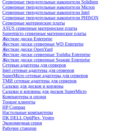
Cерверные твердотельные накопители Solidigm
Cерверные твердотельные накопители Micron
Cерверные твердотельные накопители Intel
Cерверные твердотельные накопители PHISON
Серверные материнские платы
ASUS серверные материнские платы
Supermicro серверные материнские платы
Жесткие диски Enterprise
Жесткие диски серверные WD Enterprise
Жесткие диски OpenYard
Жесткие диски серверные Toshiba Enterprise
Жесткие диски серверные Seagate Enterprise
Сетевые адаптеры для серверов
Intel сетевые адаптеры для серверов
SuperMicro сетевые адаптеры для серверов
ТМИ сетевые адаптеры для серверов
Салазки для дисков и корзины
Салазки и корзины для дисков SuperMicro
Компьютеры и опции
Тонкие клиенты
HP Compaq
Настольные компьютеры
ПК DELL OptiPlex, Vostro
Экономичная серия
Рабочие станции