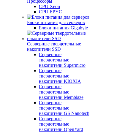
Процессоры
CPU Xeon
CPU EPYC
Блоки питания для серверов
Блоки питания Gigabyte
Серверные твердотельные
накопители SSD
Cерверные
твердотельные
накопители Supermicro
Cерверные
твердотельные
накопители KIOXIA
Cерверные
твердотельные
накопители Memblaze
Cерверные
твердотельные
накопители GS Nanotech
Серверные
твердотельные
накопители OpenYard