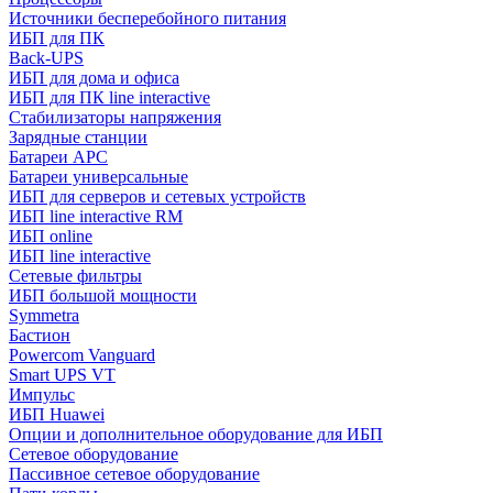
Источники бесперебойного питания
ИБП для ПК
Back-UPS
ИБП для дома и офиса
ИБП для ПК linе interactive
Стабилизаторы напряжения
Зарядные станции
Батареи APC
Батареи универсальные
ИБП для серверов и сетевых устройств
ИБП line interactive RM
ИБП online
ИБП linе interactive
Сетевые фильтры
ИБП большой мощности
Symmetra
Бастион
Powercom Vanguard
Smart UPS VT
Импульс
ИБП Huawei
Опции и дополнительное оборудование для ИБП
Сетевое оборудование
Пассивное сетевое оборудование