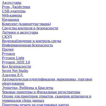
Аксессуары
Рули, Джойстики
USB адаптеры
Web-камеры
Наушники
Комплект (клавиатура+мышь)
Средства контроля и безопасности
Датчики и аксессуары
СКУД
Видеонаблюдение и контроль среды
Информационная безопасность
Прочее
Рутокен
Рутокен Light
Рутокен ЭЦП 3.0
Код Безопасности
Secret Net Studio
Аладдин Р.Д.
Автоматическая идентификация, маркировка, торговое
оборудование
Этикетки, Риббоны и Браслеты
Чековые принтеры и Фискальные регистраторы
Опции для принтеров этикеток, сканеров штрихкода и
терминалов сбора данных
Принтеры печати на пластиковых картах