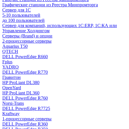
Графические станции из Реестра Минпромторга
Сервер для 1С
5-10 пользователей
до 100 пользователей
Сервер для компаний, использующих 1C:ERP, 1С:КА или
Управление Холдингом
Серверы (Brand) и опции
2-процессорные серверы
Aquarius T50
QTECH
DELL PowerEdge R660
Fplus
YADRO
DELL PowerEdge R770
Гравитон
HP ProLiant DL380
OpenYard
HP ProLiant DL360
DELL PowerEdge R760
Norsi-Trans
DELL PowerEdge R7725
Kraftway
1-процессорные серверы
DELL PowerEdge R360