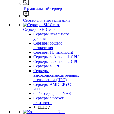
Терминальный сервер
Сервер для виртуализации
Серверы SK Gelios
Серверы начального
уровня
Серверы общего
назначения
Серверы 1U rackmount
Серверы rackmount 1 CPU
Серверы rackmount 2 CPU
Серверы 4 CPU
Серверы
высокопроизводительных
вычислений (HPC)
Серверы AMD EPYC
7000
Файл-серверы и NAS
Серверы высокой
плотности
+ ЕЩЕ 7