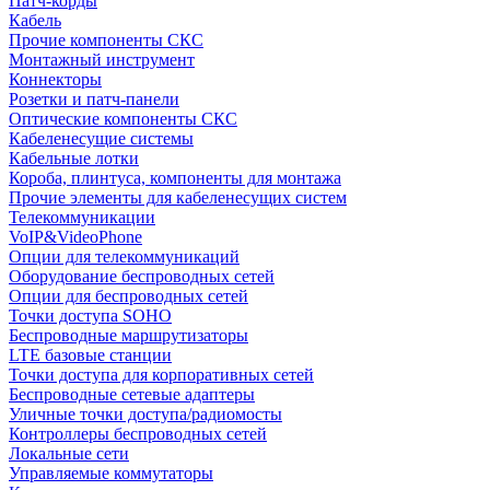
Патч-корды
Кабель
Прочие компоненты СКС
Монтажный инструмент
Коннекторы
Розетки и патч-панели
Оптические компоненты СКС
Кабеленесущие системы
Кабельные лотки
Короба, плинтуса, компоненты для монтажа
Прочие элементы для кабеленесущих систем
Телекоммуникации
VoIP&VideoPhone
Опции для телекоммуникаций
Оборудование беспроводных сетей
Опции для беспроводных сетей
Точки доступа SOHO
Беспроводные маршрутизаторы
LTE базовые станции
Точки доступа для корпоративных сетей
Беспроводные сетевые адаптеры
Уличные точки доступа/радиомосты
Контроллеры беспроводных сетей
Локальные сети
Управляемые коммутаторы