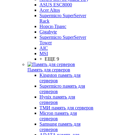
ASUS ESC8000
Acer Altos
Supermicro SuperServer
Rack
Норси-Транс
Gigabyte
Supermicro SuperServer
Tower
AIC
MSI
+ ЕЩЕ 9
Память для серверов
Kingston память для
серверов
Supermicro память для
серверов
Hynix память для
серверов
ТМИ память для серверов
Micron память для
серверов
Samsung память для
серверов
ADATA память для