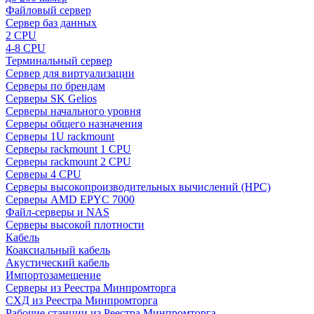
Файловый сервер
Сервер баз данных
2 CPU
4-8 CPU
Терминальный сервер
Сервер для виртуализации
Серверы по брендам
Серверы SK Gelios
Серверы начального уровня
Серверы общего назначения
Серверы 1U rackmount
Серверы rackmount 1 CPU
Серверы rackmount 2 CPU
Серверы 4 CPU
Серверы высокопроизводительных вычислений (HPC)
Серверы AMD EPYC 7000
Файл-серверы и NAS
Серверы высокой плотности
Кабель
Коаксиальный кабель
Акустический кабель
Импортозамещение
Серверы из Реестра Минпромторга
СХД из Реестра Минпромторга
Рабочие станции из Реестра Минпромторга