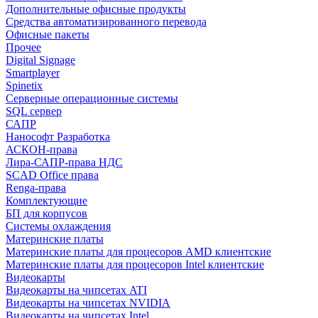
Дополнительные офисные продукты
Средства автоматизированного перевода
Офисные пакеты
Прочее
Digital Signage
Smartplayer
Spinetix
Серверные операционные системы
SQL сервер
САПР
Нанософт Разработка
АСКОН-права
Лира-САПР-права НДС
SCAD Office права
Renga-права
Комплектующие
БП для корпусов
Системы охлаждения
Материнские платы
Материнские платы для процесоров AMD клиентские
Материнские платы для процесоров Intel клиентские
Видеокарты
Видеокарты на чипсетах ATI
Видеокарты на чипсетах NVIDIA
Видеокарты на чипсетах Intel