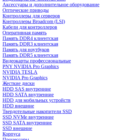
Аксессуары и дополнительное оборудование
Оптические приводы
Контроллеры для серверов
Контроллеры Broadcom (LSI)
Кабели для контроллеров
Оперативная память
Память DDR4 клиентская
Память DDR3 клиентская
Память для ноутбуков
Память DDR5 клиентская
Видеокарты профессиональные
PNY NVIDIA Pro Graphics
NVIDIA TESLA
NVIDIA Pro Graphics
Жесткие диски
HDD SAS внутренние
HDD SATA внутренние
HDD для мобильных устройств
HDD внешние
Твердотельные накопители SSD
SSD NVMe внутренние
SSD SATA внутренние
SSD внешние
Корпуса
Процессоры