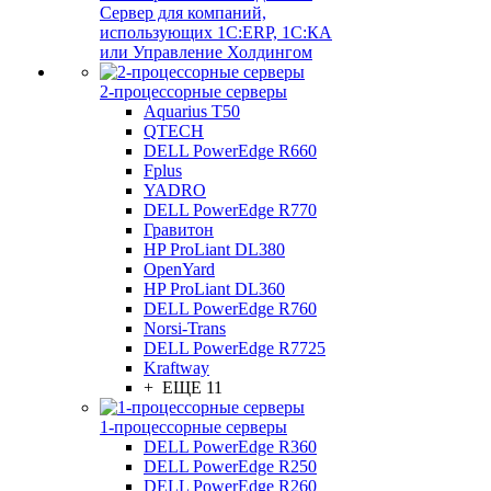
Сервер для компаний,
использующих 1C:ERP, 1С:КА
или Управление Холдингом
2-процессорные серверы
Aquarius T50
QTECH
DELL PowerEdge R660
Fplus
YADRO
DELL PowerEdge R770
Гравитон
HP ProLiant DL380
OpenYard
HP ProLiant DL360
DELL PowerEdge R760
Norsi-Trans
DELL PowerEdge R7725
Kraftway
+ ЕЩЕ 11
1-процессорные серверы
DELL PowerEdge R360
DELL PowerEdge R250
DELL PowerEdge R260