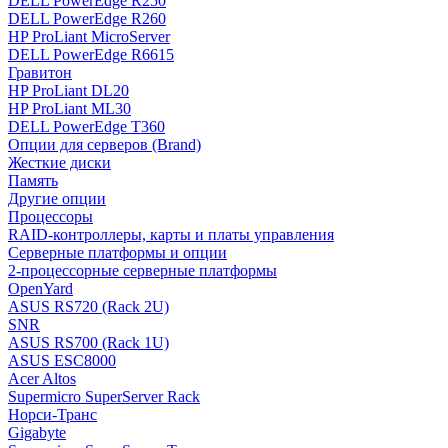
DELL PowerEdge R250
DELL PowerEdge R260
HP ProLiant MicroServer
DELL PowerEdge R6615
Гравитон
HP ProLiant DL20
HP ProLiant ML30
DELL PowerEdge T360
Опции для серверов (Brand)
Жесткие диски
Память
Другие опции
Процессоры
RAID-контроллеры, карты и платы управления
Серверные платформы и опции
2-процессорные серверные платформы
OpenYard
ASUS RS720 (Rack 2U)
SNR
ASUS RS700 (Rack 1U)
ASUS ESC8000
Acer Altos
Supermicro SuperServer Rack
Норси-Транс
Gigabyte