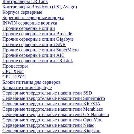
Контроллеры LR-Link
Контроллеры Broadcom (LSI, Avago)
Корпуса серверные
Supermicro серверные корпуса
INWIN серверные корпуса
Прочие серверные опции
Прочие серверные опции Brocade
Прочие серверные опции Gigabyte
Прочие серверные опции SNR
Прочие серверные опции SuperMicro
Прочие серверные опции AIC
Прочие серверные опции LR-Link
Процессоры
CPU Xeon
CPU EPYC
Блоки питания для серверов
Блоки питания Gigabyte
Серверные твердотельные накопители SSD
Cерверные твердотельные накопители Supermicro
Cерверные твердотельные накопители KIOXIA
Cерверные твердотельные накопители Memblaze
Cерверные твердотельные накопители GS Nanotech
Серверные твердотельные накопители OpenYard
Серверные твердотельные накопители Netac
Cерверные твердотельные накопители Kingston