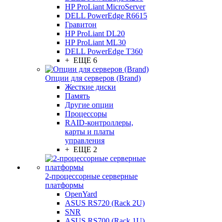
HP ProLiant MicroServer
DELL PowerEdge R6615
Гравитон
HP ProLiant DL20
HP ProLiant ML30
DELL PowerEdge T360
+ ЕЩЕ 6
Опции для серверов (Brand)
Жесткие диски
Память
Другие опции
Процессоры
RAID-контроллеры,
карты и платы
управления
+ ЕЩЕ 2
2-процессорные серверные
платформы
OpenYard
ASUS RS720 (Rack 2U)
SNR
ASUS RS700 (Rack 1U)