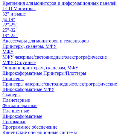
Крепления для мониторов и информационных панелей
LCD Мониторы
32" и выше
до 19"
22"-25"
25"-32"
19"-22"
Аксессуары для мониторов и телевизоров
Принтеры, сканеры, МФУ
МФУ
МФУ лазерные/светодиодные/электрографические
МФУ Струйные
Опции к принтерам, сканерам, МФУ
Широкоформатные Принтеры/Плоттеры
Принтеры
Принтеры лазерные/светодиодные/электрографические
Широкоформатные МФУ
Сканеры
Планетарные
Фотоаппаратные
Планшетные
Широкоформатные
Протяжные
Программное обеспечение
Клиентские операционные системы