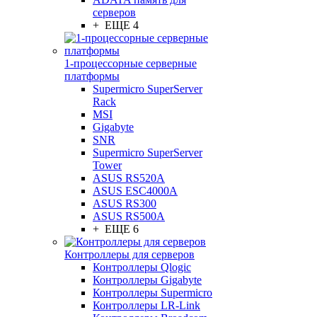
серверов
+ ЕЩЕ 4
1-процессорные серверные
платформы
Supermicro SuperServer
Rack
MSI
Gigabyte
SNR
Supermicro SuperServer
Tower
ASUS RS520A
ASUS ESC4000A
ASUS RS300
ASUS RS500A
+ ЕЩЕ 6
Контроллеры для серверов
Контроллеры Qlogic
Контроллеры Gigabyte
Контроллеры Supermicro
Контроллеры LR-Link