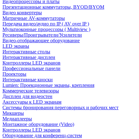
Видеопроцессоры и платы
Презентационные коммутаторы, BYOD/BYOM
Видео конвертеры
Матричные AV-коммутаторы
Передача видео/аудио по IP ( AV over IP )
Мультиоконные процессоры ( Multiview )
Ресиверы/Проигрыватели/Усилители
Видео-отображающее оборудование
LED экраны
Интерактивные столы
Интерактивные дисплеи
Контроллеры LED экранов
Профессиональные панели
Проекторы
Интерактивные киоски
Lumien: Проекционные экраны, крепления
Коммерческие телевизоры
Дисплеи для видеостен
Аксессуары к LED экранам
Системы бронирования переговорных и рабочих мест
Микшеры
Медиаплееры
Монтажное оборудование (Video)
Контроллеры LED экранов
Оборудование для конференц-систем