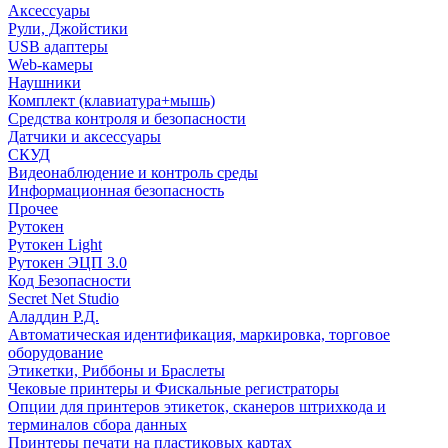
Аксессуары
Рули, Джойстики
USB адаптеры
Web-камеры
Наушники
Комплект (клавиатура+мышь)
Средства контроля и безопасности
Датчики и аксессуары
СКУД
Видеонаблюдение и контроль среды
Информационная безопасность
Прочее
Рутокен
Рутокен Light
Рутокен ЭЦП 3.0
Код Безопасности
Secret Net Studio
Аладдин Р.Д.
Автоматическая идентификация, маркировка, торговое
оборудование
Этикетки, Риббоны и Браслеты
Чековые принтеры и Фискальные регистраторы
Опции для принтеров этикеток, сканеров штрихкода и
терминалов сбора данных
Принтеры печати на пластиковых картах