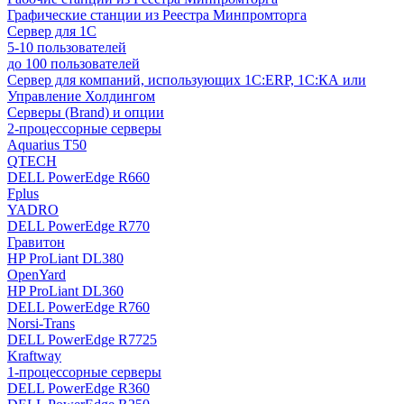
Графические станции из Реестра Минпромторга
Сервер для 1С
5-10 пользователей
до 100 пользователей
Сервер для компаний, использующих 1C:ERP, 1С:КА или
Управление Холдингом
Серверы (Brand) и опции
2-процессорные серверы
Aquarius T50
QTECH
DELL PowerEdge R660
Fplus
YADRO
DELL PowerEdge R770
Гравитон
HP ProLiant DL380
OpenYard
HP ProLiant DL360
DELL PowerEdge R760
Norsi-Trans
DELL PowerEdge R7725
Kraftway
1-процессорные серверы
DELL PowerEdge R360