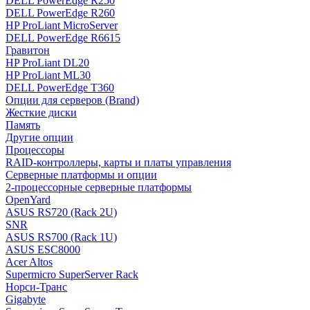
DELL PowerEdge R250
DELL PowerEdge R260
HP ProLiant MicroServer
DELL PowerEdge R6615
Гравитон
HP ProLiant DL20
HP ProLiant ML30
DELL PowerEdge T360
Опции для серверов (Brand)
Жесткие диски
Память
Другие опции
Процессоры
RAID-контроллеры, карты и платы управления
Серверные платформы и опции
2-процессорные серверные платформы
OpenYard
ASUS RS720 (Rack 2U)
SNR
ASUS RS700 (Rack 1U)
ASUS ESC8000
Acer Altos
Supermicro SuperServer Rack
Норси-Транс
Gigabyte