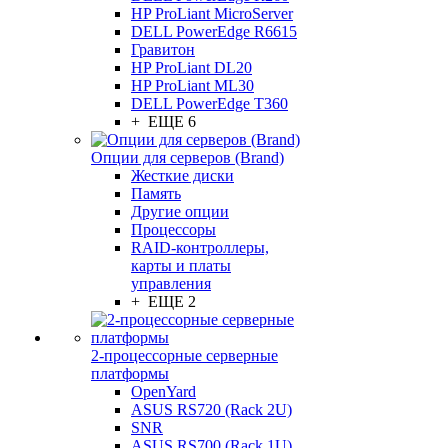
HP ProLiant MicroServer
DELL PowerEdge R6615
Гравитон
HP ProLiant DL20
HP ProLiant ML30
DELL PowerEdge T360
+ ЕЩЕ 6
Опции для серверов (Brand)
Жесткие диски
Память
Другие опции
Процессоры
RAID-контроллеры,
карты и платы
управления
+ ЕЩЕ 2
2-процессорные серверные
платформы
OpenYard
ASUS RS720 (Rack 2U)
SNR
ASUS RS700 (Rack 1U)