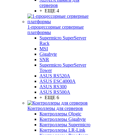
серверов
+ ЕЩЕ 4
1-процессорные серверные
платформы
Supermicro SuperServer
Rack
MSI
Gigabyte
SNR
Supermicro SuperServer
Tower
ASUS RS520A
ASUS ESC4000A
ASUS RS300
ASUS RS500A
+ ЕЩЕ 6
Контроллеры для серверов
Контроллеры Qlogic
Контроллеры Gigabyte
Контроллеры Supermicro
Контроллеры LR-Link