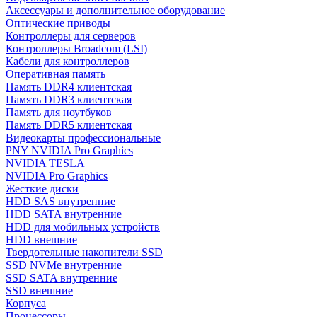
Аксессуары и дополнительное оборудование
Оптические приводы
Контроллеры для серверов
Контроллеры Broadcom (LSI)
Кабели для контроллеров
Оперативная память
Память DDR4 клиентская
Память DDR3 клиентская
Память для ноутбуков
Память DDR5 клиентская
Видеокарты профессиональные
PNY NVIDIA Pro Graphics
NVIDIA TESLA
NVIDIA Pro Graphics
Жесткие диски
HDD SAS внутренние
HDD SATA внутренние
HDD для мобильных устройств
HDD внешние
Твердотельные накопители SSD
SSD NVMe внутренние
SSD SATA внутренние
SSD внешние
Корпуса
Процессоры