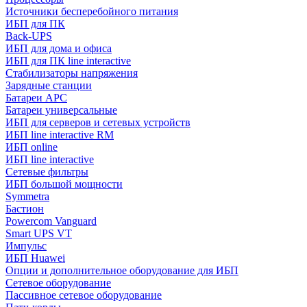
Источники бесперебойного питания
ИБП для ПК
Back-UPS
ИБП для дома и офиса
ИБП для ПК linе interactive
Стабилизаторы напряжения
Зарядные станции
Батареи APC
Батареи универсальные
ИБП для серверов и сетевых устройств
ИБП line interactive RM
ИБП online
ИБП linе interactive
Сетевые фильтры
ИБП большой мощности
Symmetra
Бастион
Powercom Vanguard
Smart UPS VT
Импульс
ИБП Huawei
Опции и дополнительное оборудование для ИБП
Сетевое оборудование
Пассивное сетевое оборудование