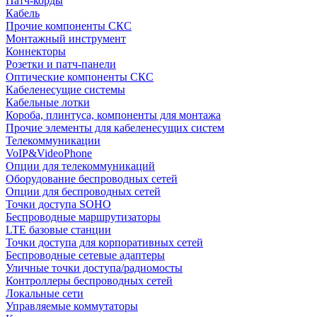
Патч-корды
Кабель
Прочие компоненты СКС
Монтажный инструмент
Коннекторы
Розетки и патч-панели
Оптические компоненты СКС
Кабеленесущие системы
Кабельные лотки
Короба, плинтуса, компоненты для монтажа
Прочие элементы для кабеленесущих систем
Телекоммуникации
VoIP&VideoPhone
Опции для телекоммуникаций
Оборудование беспроводных сетей
Опции для беспроводных сетей
Точки доступа SOHO
Беспроводные маршрутизаторы
LTE базовые станции
Точки доступа для корпоративных сетей
Беспроводные сетевые адаптеры
Уличные точки доступа/радиомосты
Контроллеры беспроводных сетей
Локальные сети
Управляемые коммутаторы