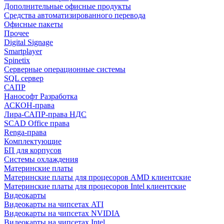
Дополнительные офисные продукты
Средства автоматизированного перевода
Офисные пакеты
Прочее
Digital Signage
Smartplayer
Spinetix
Серверные операционные системы
SQL сервер
САПР
Нанософт Разработка
АСКОН-права
Лира-САПР-права НДС
SCAD Office права
Renga-права
Комплектующие
БП для корпусов
Системы охлаждения
Материнские платы
Материнские платы для процесоров AMD клиентские
Материнские платы для процесоров Intel клиентские
Видеокарты
Видеокарты на чипсетах ATI
Видеокарты на чипсетах NVIDIA
Видеокарты на чипсетах Intel