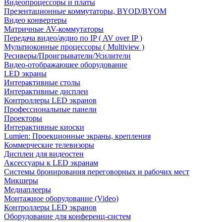
Видеопроцессоры и платы
Презентационные коммутаторы, BYOD/BYOM
Видео конвертеры
Матричные AV-коммутаторы
Передача видео/аудио по IP ( AV over IP )
Мультиоконные процессоры ( Multiview )
Ресиверы/Проигрыватели/Усилители
Видео-отображающее оборудование
LED экраны
Интерактивные столы
Интерактивные дисплеи
Контроллеры LED экранов
Профессиональные панели
Проекторы
Интерактивные киоски
Lumien: Проекционные экраны, крепления
Коммерческие телевизоры
Дисплеи для видеостен
Аксессуары к LED экранам
Системы бронирования переговорных и рабочих мест
Микшеры
Медиаплееры
Монтажное оборудование (Video)
Контроллеры LED экранов
Оборудование для конференц-систем