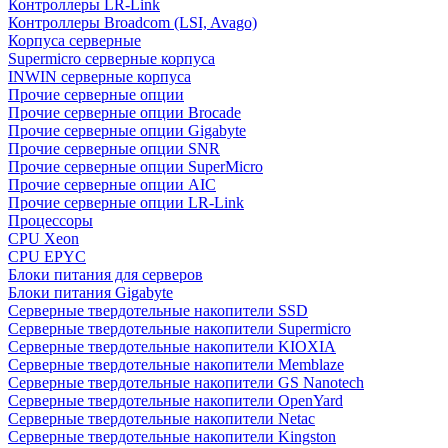
Контроллеры LR-Link
Контроллеры Broadcom (LSI, Avago)
Корпуса серверные
Supermicro серверные корпуса
INWIN серверные корпуса
Прочие серверные опции
Прочие серверные опции Brocade
Прочие серверные опции Gigabyte
Прочие серверные опции SNR
Прочие серверные опции SuperMicro
Прочие серверные опции AIC
Прочие серверные опции LR-Link
Процессоры
CPU Xeon
CPU EPYC
Блоки питания для серверов
Блоки питания Gigabyte
Серверные твердотельные накопители SSD
Cерверные твердотельные накопители Supermicro
Cерверные твердотельные накопители KIOXIA
Cерверные твердотельные накопители Memblaze
Cерверные твердотельные накопители GS Nanotech
Серверные твердотельные накопители OpenYard
Серверные твердотельные накопители Netac
Cерверные твердотельные накопители Kingston