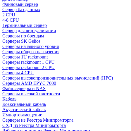
Файловый сервер
Сервер баз данных
2 CPU
4-8 CPU
Терминальный сервер
Сервер для виртуализации
Серверы по брендам
Серверы SK Gelios
Серверы начального уровня
Серверы общего назначения
Серверы 1U rackmount
Серверы rackmount 1 CPU
Серверы rackmount 2 CPU
Серверы 4 CPU
Серверы высокопроизводительных вычислений (HPC)
Серверы AMD EPYC 7000
Файл-серверы и NAS
Серверы высокой плотности
Кабель
Коаксиальный кабель
Акустический кабель
Импортозамещение
Серверы из Реестра Минпромторга
СХД из Реестра Минпромторга
Рабочие станции из Реестра Минпромторга