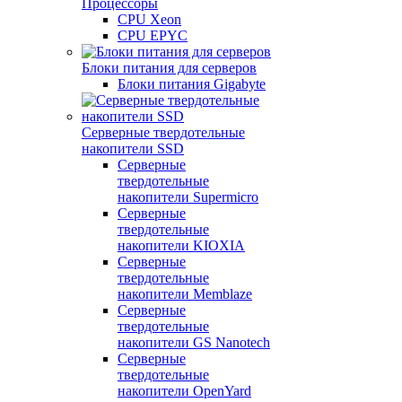
Процессоры
CPU Xeon
CPU EPYC
Блоки питания для серверов
Блоки питания Gigabyte
Серверные твердотельные
накопители SSD
Cерверные
твердотельные
накопители Supermicro
Cерверные
твердотельные
накопители KIOXIA
Cерверные
твердотельные
накопители Memblaze
Cерверные
твердотельные
накопители GS Nanotech
Серверные
твердотельные
накопители OpenYard