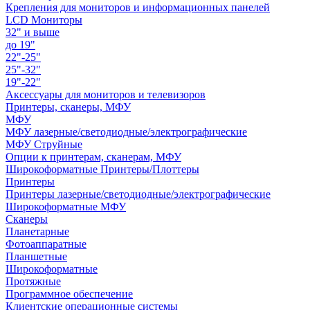
Крепления для мониторов и информационных панелей
LCD Мониторы
32" и выше
до 19"
22"-25"
25"-32"
19"-22"
Аксессуары для мониторов и телевизоров
Принтеры, сканеры, МФУ
МФУ
МФУ лазерные/светодиодные/электрографические
МФУ Струйные
Опции к принтерам, сканерам, МФУ
Широкоформатные Принтеры/Плоттеры
Принтеры
Принтеры лазерные/светодиодные/электрографические
Широкоформатные МФУ
Сканеры
Планетарные
Фотоаппаратные
Планшетные
Широкоформатные
Протяжные
Программное обеспечение
Клиентские операционные системы