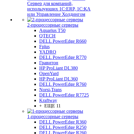
Сервер для компаний,
использующих 1C:ERP, 1С:КА
или Управление Холдингом
2-процессорные серверы
Aquarius T50
QTECH
DELL PowerEdge R660
Fplus
YADRO
DELL PowerEdge R770
Гравитон
HP ProLiant DL380
OpenYard
HP ProLiant DL360
DELL PowerEdge R760
Norsi-Trans
DELL PowerEdge R7725
Kraftway
+ ЕЩЕ 11
1-процессорные серверы
DELL PowerEdge R360
DELL PowerEdge R250
DELL PowerEdge R260