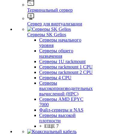
Терминальный сервер
Сервер для виртуализации
Серверы SK Gelios
Серверы начального
уровня
Серверы общего
назначения
Серверы 1U rackmount
Серверы rackmount 1 CPU
Серверы rackmount 2 CPU
Серверы 4 CPU
Серверы
высокопроизводительных
вычислений (HPC)
Серверы AMD EPYC
7000
Файл-серверы и NAS
Серверы высокой
плотности
+ ЕЩЕ 7