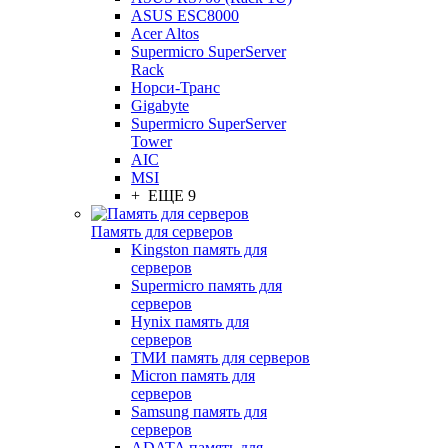
ASUS ESC8000
Acer Altos
Supermicro SuperServer
Rack
Норси-Транс
Gigabyte
Supermicro SuperServer
Tower
AIC
MSI
+ ЕЩЕ 9
Память для серверов
Kingston память для
серверов
Supermicro память для
серверов
Hynix память для
серверов
ТМИ память для серверов
Micron память для
серверов
Samsung память для
серверов
ADATA память для