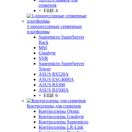
серверов
+ ЕЩЕ 4
1-процессорные серверные
платформы
Supermicro SuperServer
Rack
MSI
Gigabyte
SNR
Supermicro SuperServer
Tower
ASUS RS520A
ASUS ESC4000A
ASUS RS300
ASUS RS500A
+ ЕЩЕ 6
Контроллеры для серверов
Контроллеры Qlogic
Контроллеры Gigabyte
Контроллеры Supermicro
Контроллеры LR-Link