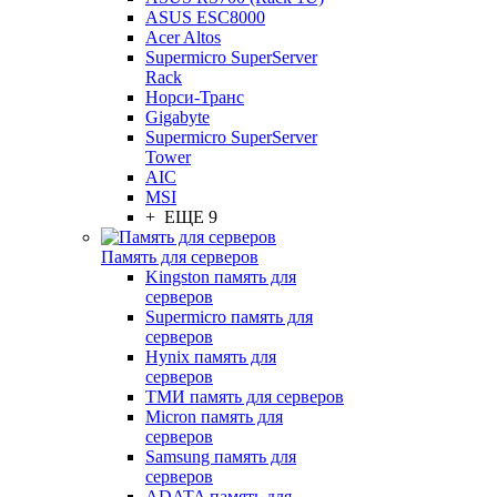
ASUS ESC8000
Acer Altos
Supermicro SuperServer
Rack
Норси-Транс
Gigabyte
Supermicro SuperServer
Tower
AIC
MSI
+ ЕЩЕ 9
Память для серверов
Kingston память для
серверов
Supermicro память для
серверов
Hynix память для
серверов
ТМИ память для серверов
Micron память для
серверов
Samsung память для
серверов
ADATA память для