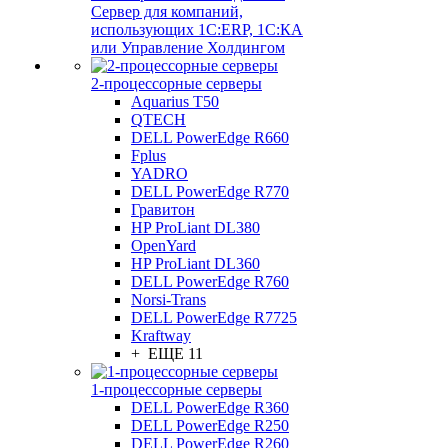
Сервер для компаний,
использующих 1C:ERP, 1С:КА
или Управление Холдингом
2-процессорные серверы
Aquarius T50
QTECH
DELL PowerEdge R660
Fplus
YADRO
DELL PowerEdge R770
Гравитон
HP ProLiant DL380
OpenYard
HP ProLiant DL360
DELL PowerEdge R760
Norsi-Trans
DELL PowerEdge R7725
Kraftway
+ ЕЩЕ 11
1-процессорные серверы
DELL PowerEdge R360
DELL PowerEdge R250
DELL PowerEdge R260