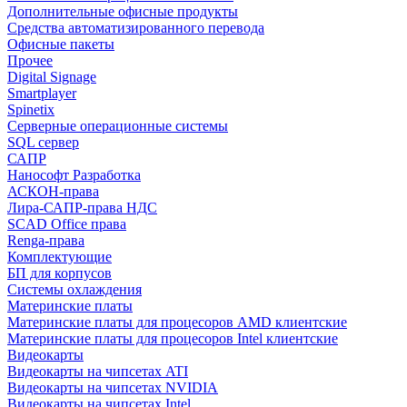
Дополнительные офисные продукты
Средства автоматизированного перевода
Офисные пакеты
Прочее
Digital Signage
Smartplayer
Spinetix
Серверные операционные системы
SQL сервер
САПР
Нанософт Разработка
АСКОН-права
Лира-САПР-права НДС
SCAD Office права
Renga-права
Комплектующие
БП для корпусов
Системы охлаждения
Материнские платы
Материнские платы для процесоров AMD клиентские
Материнские платы для процесоров Intel клиентские
Видеокарты
Видеокарты на чипсетах ATI
Видеокарты на чипсетах NVIDIA
Видеокарты на чипсетах Intel