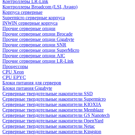
Контроллеры LR-Link
Контроллеры Broadcom (LSI, Avago)
Корпуса серверные
Supermicro серверные корпуса
INWIN серверные корпуса
Прочие серверные опции
Прочие серверные опции Brocade
Прочие серверные опции Gigabyte
Прочие серверные опции SNR
Прочие серверные опции SuperMicro
Прочие серверные опции AIC
Прочие серверные опции LR-Link
Процессоры
CPU Xeon
CPU EPYC
Блоки питания для серверов
Блоки питания Gigabyte
Серверные твердотельные накопители SSD
Cерверные твердотельные накопители Supermicro
Cерверные твердотельные накопители KIOXIA
Cерверные твердотельные накопители Memblaze
Cерверные твердотельные накопители GS Nanotech
Серверные твердотельные накопители OpenYard
Серверные твердотельные накопители Netac
Cерверные твердотельные накопители Kingston