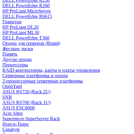
DELL PowerEdge R250
DELL PowerEdge R260
HP ProLiant MicroServer
DELL PowerEdge R6615
Гравитон
HP ProLiant DL20
HP ProLiant ML30
DELL PowerEdge T360
Опции для серверов (Brand)
Жесткие диски
Память
Другие опции
Процессоры
RAID-контроллеры, карты и платы управления
Серверные платформы и опции
2-процессорные серверные платформы
OpenYard
ASUS RS720 (Rack 2U)
SNR
ASUS RS700 (Rack 1U)
ASUS ESC8000
Acer Altos
Supermicro SuperServer Rack
Норси-Транс
Gigabyte