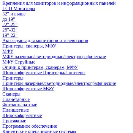
Крепления для мониторов и информационных панелей
LCD Мониторы
32" и выше
до 19"
22"-25"
25"-32"
19"-22"
Аксессуары для мониторов и телевизоров
Принтеры, сканеры, МФУ
МФУ
МФУ лазерные/светодиодные/электрографические
МФУ Струйные
Опции к принтерам, сканерам, МФУ
Широкоформатные Принтеры/Плоттеры
Принтеры
Принтеры лазерные/светодиодные/электрографические
Широкоформатные МФУ
Сканеры
Планетарные
Фотоаппаратные
Планшетные
Широкоформатные
Протяжные
Программное обеспечение
Клиентские операционные системы