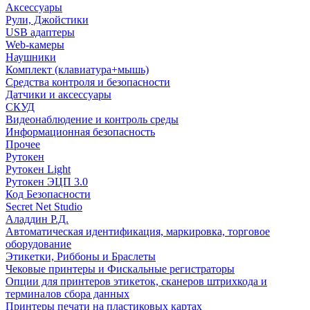
Аксессуары
Рули, Джойстики
USB адаптеры
Web-камеры
Наушники
Комплект (клавиатура+мышь)
Средства контроля и безопасности
Датчики и аксессуары
СКУД
Видеонаблюдение и контроль среды
Информационная безопасность
Прочее
Рутокен
Рутокен Light
Рутокен ЭЦП 3.0
Код Безопасности
Secret Net Studio
Аладдин Р.Д.
Автоматическая идентификация, маркировка, торговое
оборудование
Этикетки, Риббоны и Браслеты
Чековые принтеры и Фискальные регистраторы
Опции для принтеров этикеток, сканеров штрихкода и
терминалов сбора данных
Принтеры печати на пластиковых картах