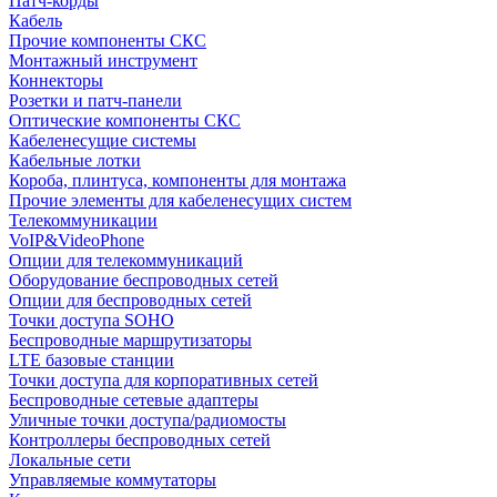
Патч-корды
Кабель
Прочие компоненты СКС
Монтажный инструмент
Коннекторы
Розетки и патч-панели
Оптические компоненты СКС
Кабеленесущие системы
Кабельные лотки
Короба, плинтуса, компоненты для монтажа
Прочие элементы для кабеленесущих систем
Телекоммуникации
VoIP&VideoPhone
Опции для телекоммуникаций
Оборудование беспроводных сетей
Опции для беспроводных сетей
Точки доступа SOHO
Беспроводные маршрутизаторы
LTE базовые станции
Точки доступа для корпоративных сетей
Беспроводные сетевые адаптеры
Уличные точки доступа/радиомосты
Контроллеры беспроводных сетей
Локальные сети
Управляемые коммутаторы