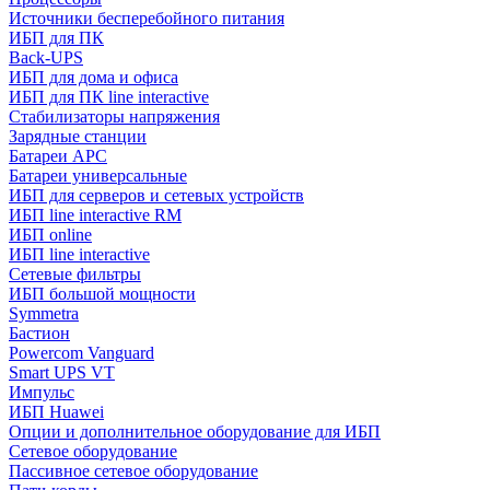
Источники бесперебойного питания
ИБП для ПК
Back-UPS
ИБП для дома и офиса
ИБП для ПК linе interactive
Стабилизаторы напряжения
Зарядные станции
Батареи APC
Батареи универсальные
ИБП для серверов и сетевых устройств
ИБП line interactive RM
ИБП online
ИБП linе interactive
Сетевые фильтры
ИБП большой мощности
Symmetra
Бастион
Powercom Vanguard
Smart UPS VT
Импульс
ИБП Huawei
Опции и дополнительное оборудование для ИБП
Сетевое оборудование
Пассивное сетевое оборудование