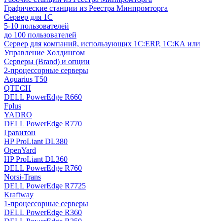
Графические станции из Реестра Минпромторга
Сервер для 1С
5-10 пользователей
до 100 пользователей
Сервер для компаний, использующих 1C:ERP, 1С:КА или
Управление Холдингом
Серверы (Brand) и опции
2-процессорные серверы
Aquarius T50
QTECH
DELL PowerEdge R660
Fplus
YADRO
DELL PowerEdge R770
Гравитон
HP ProLiant DL380
OpenYard
HP ProLiant DL360
DELL PowerEdge R760
Norsi-Trans
DELL PowerEdge R7725
Kraftway
1-процессорные серверы
DELL PowerEdge R360