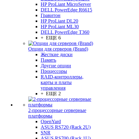
HP ProLiant MicroServer
DELL PowerEdge R6615
Гравитон
HP ProLiant DL20
HP ProLiant ML30
DELL PowerEdge T360
+ ЕЩЕ 6
Опции для серверов (Brand)
Жесткие диски
Память
Другие опции
Процессоры
RAID-контроллеры,
карты и платы
управления
+ ЕЩЕ 2
2-процессорные серверные
платформы
OpenYard
ASUS RS720 (Rack 2U)
SNR
ASUS RS700 (Rack 1U)