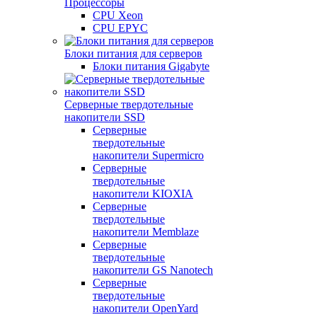
Процессоры
CPU Xeon
CPU EPYC
Блоки питания для серверов
Блоки питания Gigabyte
Серверные твердотельные
накопители SSD
Cерверные
твердотельные
накопители Supermicro
Cерверные
твердотельные
накопители KIOXIA
Cерверные
твердотельные
накопители Memblaze
Cерверные
твердотельные
накопители GS Nanotech
Серверные
твердотельные
накопители OpenYard