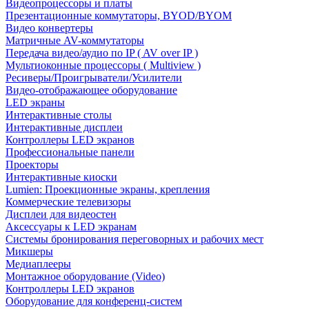
Видеопроцессоры и платы
Презентационные коммутаторы, BYOD/BYOM
Видео конвертеры
Матричные AV-коммутаторы
Передача видео/аудио по IP ( AV over IP )
Мультиоконные процессоры ( Multiview )
Ресиверы/Проигрыватели/Усилители
Видео-отображающее оборудование
LED экраны
Интерактивные столы
Интерактивные дисплеи
Контроллеры LED экранов
Профессиональные панели
Проекторы
Интерактивные киоски
Lumien: Проекционные экраны, крепления
Коммерческие телевизоры
Дисплеи для видеостен
Аксессуары к LED экранам
Системы бронирования переговорных и рабочих мест
Микшеры
Медиаплееры
Монтажное оборудование (Video)
Контроллеры LED экранов
Оборудование для конференц-систем