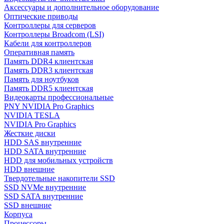
Аксессуары и дополнительное оборудование
Оптические приводы
Контроллеры для серверов
Контроллеры Broadcom (LSI)
Кабели для контроллеров
Оперативная память
Память DDR4 клиентская
Память DDR3 клиентская
Память для ноутбуков
Память DDR5 клиентская
Видеокарты профессиональные
PNY NVIDIA Pro Graphics
NVIDIA TESLA
NVIDIA Pro Graphics
Жесткие диски
HDD SAS внутренние
HDD SATA внутренние
HDD для мобильных устройств
HDD внешние
Твердотельные накопители SSD
SSD NVMe внутренние
SSD SATA внутренние
SSD внешние
Корпуса
Процессоры