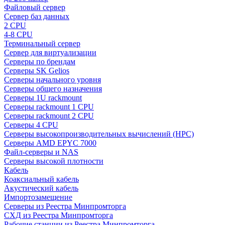
Файловый сервер
Сервер баз данных
2 CPU
4-8 CPU
Терминальный сервер
Сервер для виртуализации
Серверы по брендам
Серверы SK Gelios
Серверы начального уровня
Серверы общего назначения
Серверы 1U rackmount
Серверы rackmount 1 CPU
Серверы rackmount 2 CPU
Серверы 4 CPU
Серверы высокопроизводительных вычислений (HPC)
Серверы AMD EPYC 7000
Файл-серверы и NAS
Серверы высокой плотности
Кабель
Коаксиальный кабель
Акустический кабель
Импортозамещение
Серверы из Реестра Минпромторга
СХД из Реестра Минпромторга
Рабочие станции из Реестра Минпромторга