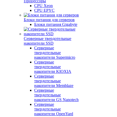
Процессоры
CPU Xeon
CPU EPYC
Блоки питания для серверов
Блоки питания Gigabyte
Серверные твердотельные
накопители SSD
Cерверные
твердотельные
накопители Supermicro
Cерверные
твердотельные
накопители KIOXIA
Cерверные
твердотельные
накопители Memblaze
Cерверные
твердотельные
накопители GS Nanotech
Серверные
твердотельные
накопители OpenYard