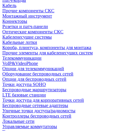
Патч-корды
Кабель
Прочие компоненты СКС
Монтажный инструмент
Коннекторы
Розетки и патч-панели
Оптические компоненты СКС
Кабеленесущие системы
Кабельные лотки
Короба, плинтуса, компоненты для монтажа
Прочие элементы для кабеленесущих систем
Телекоммуникации
VoIP&VideoPhone
Опции для телекоммуникаций
Оборудование беспроводных сетей
Опции для беспроводных сетей
Точки доступа SOHO
Беспроводные маршрутизаторы
LTE базовые станции
Точки доступа для корпоративных сетей
Беспроводные сетевые адаптеры
Уличные точки доступа/радиомосты
Контроллеры беспроводных сетей
Локальные сети
Управляемые коммутаторы