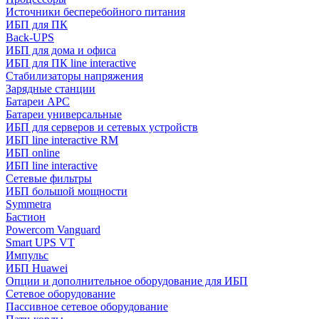
Источники бесперебойного питания
ИБП для ПК
Back-UPS
ИБП для дома и офиса
ИБП для ПК linе interactive
Стабилизаторы напряжения
Зарядные станции
Батареи APC
Батареи универсальные
ИБП для серверов и сетевых устройств
ИБП line interactive RM
ИБП online
ИБП linе interactive
Сетевые фильтры
ИБП большой мощности
Symmetra
Бастион
Powercom Vanguard
Smart UPS VT
Импульс
ИБП Huawei
Опции и дополнительное оборудование для ИБП
Сетевое оборудование
Пассивное сетевое оборудование