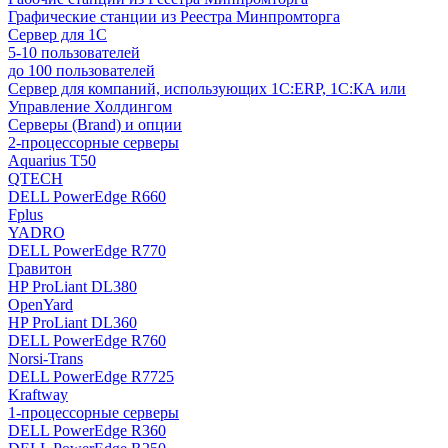
Графические станции из Реестра Минпромторга
Сервер для 1С
5-10 пользователей
до 100 пользователей
Сервер для компаний, использующих 1C:ERP, 1С:КА или
Управление Холдингом
Серверы (Brand) и опции
2-процессорные серверы
Aquarius T50
QTECH
DELL PowerEdge R660
Fplus
YADRO
DELL PowerEdge R770
Гравитон
HP ProLiant DL380
OpenYard
HP ProLiant DL360
DELL PowerEdge R760
Norsi-Trans
DELL PowerEdge R7725
Kraftway
1-процессорные серверы
DELL PowerEdge R360