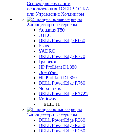
Сервер для компаний,
использующих 1C:ERP, 1С:КА
или Управление Холдингом
2-процессорные серверы
Aquarius T50
QTECH
DELL PowerEdge R660
Fplus
YADRO
DELL PowerEdge R770
Гравитон
HP ProLiant DL380
OpenYard
HP ProLiant DL360
DELL PowerEdge R760
Norsi-Trans
DELL PowerEdge R7725
Kraftway
+ ЕЩЕ 11
1-процессорные серверы
DELL PowerEdge R360
DELL PowerEdge R250
DELL PowerEdge R260