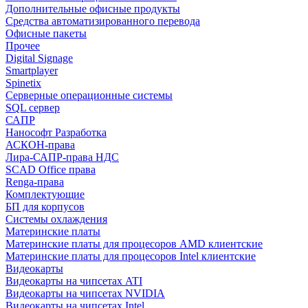
Дополнительные офисные продукты
Средства автоматизированного перевода
Офисные пакеты
Прочее
Digital Signage
Smartplayer
Spinetix
Серверные операционные системы
SQL сервер
САПР
Нанософт Разработка
АСКОН-права
Лира-САПР-права НДС
SCAD Office права
Renga-права
Комплектующие
БП для корпусов
Системы охлаждения
Материнские платы
Материнские платы для процесоров AMD клиентские
Материнские платы для процесоров Intel клиентские
Видеокарты
Видеокарты на чипсетах ATI
Видеокарты на чипсетах NVIDIA
Видеокарты на чипсетах Intel