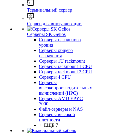
Терминальный сервер
Сервер для виртуализации
Серверы SK Gelios
Серверы начального
уровня
Серверы общего
назначения
Серверы 1U rackmount
Серверы rackmount 1 CPU
Серверы rackmount 2 CPU
Серверы 4 CPU
Серверы
высокопроизводительных
вычислений (HPC)
Серверы AMD EPYC
7000
Файл-серверы и NAS
Серверы высокой
плотности
+ ЕЩЕ 7