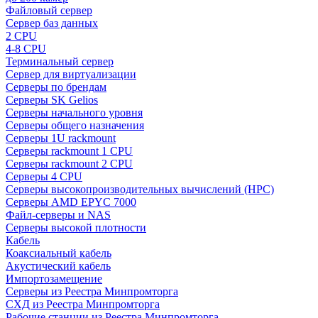
Файловый сервер
Сервер баз данных
2 CPU
4-8 CPU
Терминальный сервер
Сервер для виртуализации
Серверы по брендам
Серверы SK Gelios
Серверы начального уровня
Серверы общего назначения
Серверы 1U rackmount
Серверы rackmount 1 CPU
Серверы rackmount 2 CPU
Серверы 4 CPU
Серверы высокопроизводительных вычислений (HPC)
Серверы AMD EPYC 7000
Файл-серверы и NAS
Серверы высокой плотности
Кабель
Коаксиальный кабель
Акустический кабель
Импортозамещение
Серверы из Реестра Минпромторга
СХД из Реестра Минпромторга
Рабочие станции из Реестра Минпромторга