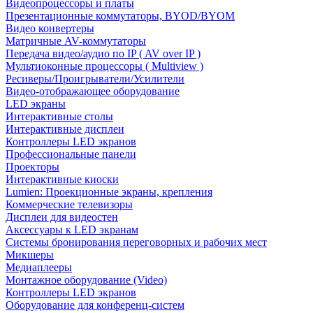
Видеопроцессоры и платы
Презентационные коммутаторы, BYOD/BYOM
Видео конвертеры
Матричные AV-коммутаторы
Передача видео/аудио по IP ( AV over IP )
Мультиоконные процессоры ( Multiview )
Ресиверы/Проигрыватели/Усилители
Видео-отображающее оборудование
LED экраны
Интерактивные столы
Интерактивные дисплеи
Контроллеры LED экранов
Профессиональные панели
Проекторы
Интерактивные киоски
Lumien: Проекционные экраны, крепления
Коммерческие телевизоры
Дисплеи для видеостен
Аксессуары к LED экранам
Системы бронирования переговорных и рабочих мест
Микшеры
Медиаплееры
Монтажное оборудование (Video)
Контроллеры LED экранов
Оборудование для конференц-систем