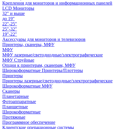
Крепления для мониторов и информационных панелей
LCD Мониторы
32" и выше
до 19"
22"-25"
25"-32"
19"-22"
Аксессуары для мониторов и телевизоров
Принтеры, сканеры, МФУ
МФУ
МФУ лазерные/светодиодные/электрографические
МФУ Струйные
Опции к принтерам, сканерам, МФУ
Широкоформатные Принтеры/Плоттеры
Принтеры
Принтеры лазерные/светодиодные/электрографические
Широкоформатные МФУ
Сканеры
Планетарные
Фотоаппаратные
Планшетные
Широкоформатные
Протяжные
Программное обеспечение
Клиентские операционные системы