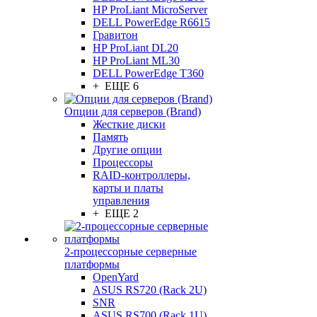
HP ProLiant MicroServer
DELL PowerEdge R6615
Гравитон
HP ProLiant DL20
HP ProLiant ML30
DELL PowerEdge T360
+ ЕЩЕ 6
Опции для серверов (Brand)
Жесткие диски
Память
Другие опции
Процессоры
RAID-контроллеры,
карты и платы
управления
+ ЕЩЕ 2
2-процессорные серверные
платформы
OpenYard
ASUS RS720 (Rack 2U)
SNR
ASUS RS700 (Rack 1U)