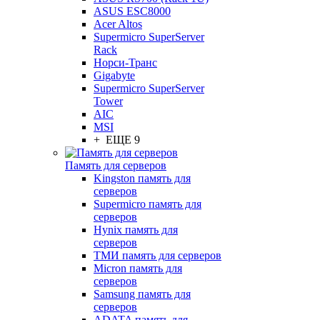
ASUS ESC8000
Acer Altos
Supermicro SuperServer
Rack
Норси-Транс
Gigabyte
Supermicro SuperServer
Tower
AIC
MSI
+ ЕЩЕ 9
Память для серверов
Kingston память для
серверов
Supermicro память для
серверов
Hynix память для
серверов
ТМИ память для серверов
Micron память для
серверов
Samsung память для
серверов
ADATA память для