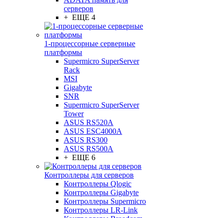
серверов
+ ЕЩЕ 4
1-процессорные серверные
платформы
Supermicro SuperServer
Rack
MSI
Gigabyte
SNR
Supermicro SuperServer
Tower
ASUS RS520A
ASUS ESC4000A
ASUS RS300
ASUS RS500A
+ ЕЩЕ 6
Контроллеры для серверов
Контроллеры Qlogic
Контроллеры Gigabyte
Контроллеры Supermicro
Контроллеры LR-Link