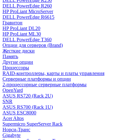
DELL PowerEdge R250
DELL PowerEdge R260
HP ProLiant MicroServer
DELL PowerEdge R6615
Гравитон
HP ProLiant DL20
HP ProLiant ML30
DELL PowerEdge T360
Опции для серверов (Brand)
Жесткие диски
Память
Другие опции
Процессоры
RAID-контроллеры, карты и платы управления
Серверные платформы и опции
2-процессорные серверные платформы
OpenYard
ASUS RS720 (Rack 2U)
SNR
ASUS RS700 (Rack 1U)
ASUS ESC8000
Acer Altos
Supermicro SuperServer Rack
Норси-Транс
Gigabyte