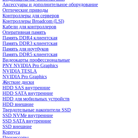
Аксессуары и дополнительное оборудование
Оптические приводы
Контроллеры для серверов
Контроллеры Broadcom (LSI)
Кабели для контроллеров
Оперативная память
Память DDR4 клиентская
Память DDR3 клиентская
Память для ноутбуков
Память DDR5 клиентская
Видеокарты профессиональные
PNY NVIDIA Pro Graphics
NVIDIA TESLA
NVIDIA Pro Graphics
Жесткие диски
HDD SAS внутренние
HDD SATA внутренние
HDD для мобильных устройств
HDD внешние
Твердотельные накопители SSD
SSD NVMe внутренние
SSD SATA внутренние
SSD внешние
Корпуса
Процессоры