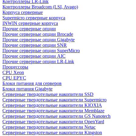
Контроллеры LR-Link
Контроллеры Broadcom (LSI, Avago)
Корпуса серверные
Supermicro серверные корпуса
INWIN серверные корпуса
Прочие серверные опции
Прочие серверные опции Brocade
Прочие серверные опции Gigabyte
Прочие серверные опции SNR
Прочие серверные опции SuperMicro
Прочие серверные опции AIC
Прочие серверные опции LR-Link
Процессоры
CPU Xeon
CPU EPYC
Блоки питания для серверов
Блоки питания Gigabyte
Серверные твердотельные накопители SSD
Cерверные твердотельные накопители Supermicro
Cерверные твердотельные накопители KIOXIA
Cерверные твердотельные накопители Memblaze
Cерверные твердотельные накопители GS Nanotech
Серверные твердотельные накопители OpenYard
Серверные твердотельные накопители Netac
Cерверные твердотельные накопители Kingston