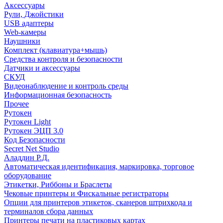
Аксессуары
Рули, Джойстики
USB адаптеры
Web-камеры
Наушники
Комплект (клавиатура+мышь)
Средства контроля и безопасности
Датчики и аксессуары
СКУД
Видеонаблюдение и контроль среды
Информационная безопасность
Прочее
Рутокен
Рутокен Light
Рутокен ЭЦП 3.0
Код Безопасности
Secret Net Studio
Аладдин Р.Д.
Автоматическая идентификация, маркировка, торговое
оборудование
Этикетки, Риббоны и Браслеты
Чековые принтеры и Фискальные регистраторы
Опции для принтеров этикеток, сканеров штрихкода и
терминалов сбора данных
Принтеры печати на пластиковых картах