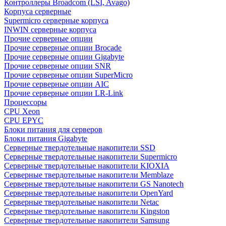
Контроллеры Broadcom (LSI, Avago)
Корпуса серверные
Supermicro серверные корпуса
INWIN серверные корпуса
Прочие серверные опции
Прочие серверные опции Brocade
Прочие серверные опции Gigabyte
Прочие серверные опции SNR
Прочие серверные опции SuperMicro
Прочие серверные опции AIC
Прочие серверные опции LR-Link
Процессоры
CPU Xeon
CPU EPYC
Блоки питания для серверов
Блоки питания Gigabyte
Серверные твердотельные накопители SSD
Cерверные твердотельные накопители Supermicro
Cерверные твердотельные накопители KIOXIA
Cерверные твердотельные накопители Memblaze
Cерверные твердотельные накопители GS Nanotech
Серверные твердотельные накопители OpenYard
Серверные твердотельные накопители Netac
Cерверные твердотельные накопители Kingston
Cерверные твердотельные накопители Samsung