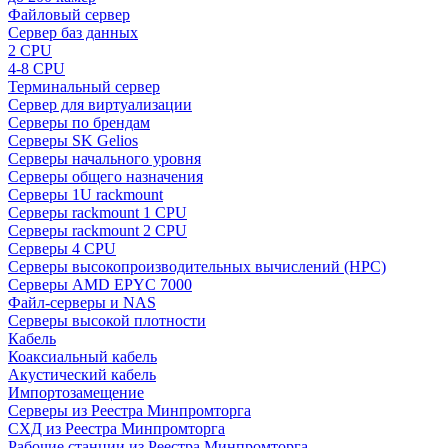
Файловый сервер
Сервер баз данных
2 CPU
4-8 CPU
Терминальный сервер
Сервер для виртуализации
Серверы по брендам
Серверы SK Gelios
Серверы начального уровня
Серверы общего назначения
Серверы 1U rackmount
Серверы rackmount 1 CPU
Серверы rackmount 2 CPU
Серверы 4 CPU
Серверы высокопроизводительных вычислений (HPC)
Серверы AMD EPYC 7000
Файл-серверы и NAS
Серверы высокой плотности
Кабель
Коаксиальный кабель
Акустический кабель
Импортозамещение
Серверы из Реестра Минпромторга
СХД из Реестра Минпромторга
Рабочие станции из Реестра Минпромторга