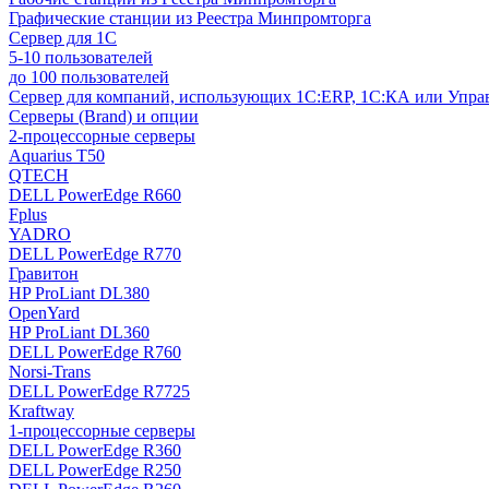
Графические станции из Реестра Минпромторга
Сервер для 1С
5-10 пользователей
до 100 пользователей
Сервер для компаний, использующих 1C:ERP, 1С:КА или Упр
Серверы (Brand) и опции
2-процессорные серверы
Aquarius T50
QTECH
DELL PowerEdge R660
Fplus
YADRO
DELL PowerEdge R770
Гравитон
HP ProLiant DL380
OpenYard
HP ProLiant DL360
DELL PowerEdge R760
Norsi-Trans
DELL PowerEdge R7725
Kraftway
1-процессорные серверы
DELL PowerEdge R360
DELL PowerEdge R250