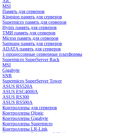
AIC
MSI
Память для серверов
Kingston память для серверов
Supermicro память для серверов
Hynix память для серверов
ТМИ память для серверов
Micron память для серверов
Samsung память для серверов
ADATA память для серверов
1-процессорные серверные платформы
Supermicro SuperServer Rack
MSI
Gigabyte
SNR
Supermicro SuperServer Tower
ASUS RS520A
ASUS ESC4000A
ASUS RS300
ASUS RS500A
Контроллеры для серверов
Контроллеры Qlogic
Контроллеры Gigabyte
Контроллеры Supermicro
Контроллеры LR-Link