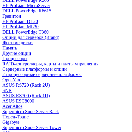
DELL PowerEdge R260
HP ProLiant MicroServer
DELL PowerEdge R6615
Гравитон
HP ProLiant DL20
HP ProLiant ML30
DELL PowerEdge T360
Опции для серверов (Brand)
Жесткие диски
Память
Другие опции
Процессоры
RAID-контроллеры, карты и платы управления
Серверные платформы и опции
2-процессорные серверные платформы
OpenYard
ASUS RS720 (Rack 2U)
SNR
ASUS RS700 (Rack 1U)
ASUS ESC8000
Acer Altos
Supermicro SuperServer Rack
Норси-Транс
Gigabyte
Supermicro SuperServer Tower