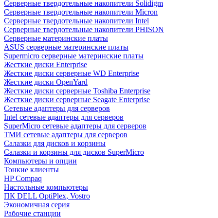
Cерверные твердотельные накопители Solidigm
Cерверные твердотельные накопители Micron
Cерверные твердотельные накопители Intel
Cерверные твердотельные накопители PHISON
Серверные материнские платы
ASUS серверные материнские платы
Supermicro серверные материнские платы
Жесткие диски Enterprise
Жесткие диски серверные WD Enterprise
Жесткие диски OpenYard
Жесткие диски серверные Toshiba Enterprise
Жесткие диски серверные Seagate Enterprise
Сетевые адаптеры для серверов
Intel сетевые адаптеры для серверов
SuperMicro сетевые адаптеры для серверов
ТМИ сетевые адаптеры для серверов
Салазки для дисков и корзины
Салазки и корзины для дисков SuperMicro
Компьютеры и опции
Тонкие клиенты
HP Compaq
Настольные компьютеры
ПК DELL OptiPlex, Vostro
Экономичная серия
Рабочие станции