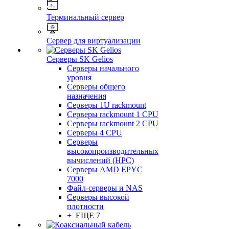
Терминальный сервер
Сервер для виртуализации
Серверы SK Gelios
Серверы начального
уровня
Серверы общего
назначения
Серверы 1U rackmount
Серверы rackmount 1 CPU
Серверы rackmount 2 CPU
Серверы 4 CPU
Серверы
высокопроизводительных
вычислений (HPC)
Серверы AMD EPYC
7000
Файл-серверы и NAS
Серверы высокой
плотности
+ ЕЩЕ 7