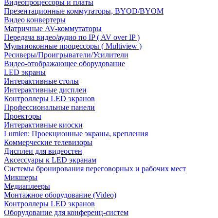
Видеопроцессоры и платы
Презентационные коммутаторы, BYOD/BYOM
Видео конвертеры
Матричные AV-коммутаторы
Передача видео/аудио по IP ( AV over IP )
Мультиоконные процессоры ( Multiview )
Ресиверы/Проигрыватели/Усилители
Видео-отображающее оборудование
LED экраны
Интерактивные столы
Интерактивные дисплеи
Контроллеры LED экранов
Профессиональные панели
Проекторы
Интерактивные киоски
Lumien: Проекционные экраны, крепления
Коммерческие телевизоры
Дисплеи для видеостен
Аксессуары к LED экранам
Системы бронирования переговорных и рабочих мест
Микшеры
Медиаплееры
Монтажное оборудование (Video)
Контроллеры LED экранов
Оборудование для конференц-систем