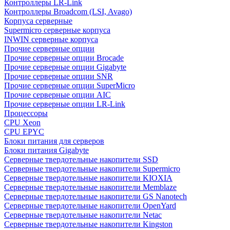
Контроллеры LR-Link
Контроллеры Broadcom (LSI, Avago)
Корпуса серверные
Supermicro серверные корпуса
INWIN серверные корпуса
Прочие серверные опции
Прочие серверные опции Brocade
Прочие серверные опции Gigabyte
Прочие серверные опции SNR
Прочие серверные опции SuperMicro
Прочие серверные опции AIC
Прочие серверные опции LR-Link
Процессоры
CPU Xeon
CPU EPYC
Блоки питания для серверов
Блоки питания Gigabyte
Серверные твердотельные накопители SSD
Cерверные твердотельные накопители Supermicro
Cерверные твердотельные накопители KIOXIA
Cерверные твердотельные накопители Memblaze
Cерверные твердотельные накопители GS Nanotech
Серверные твердотельные накопители OpenYard
Серверные твердотельные накопители Netac
Cерверные твердотельные накопители Kingston