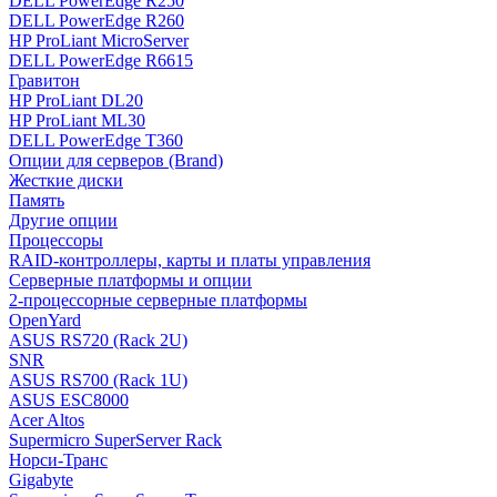
DELL PowerEdge R250
DELL PowerEdge R260
HP ProLiant MicroServer
DELL PowerEdge R6615
Гравитон
HP ProLiant DL20
HP ProLiant ML30
DELL PowerEdge T360
Опции для серверов (Brand)
Жесткие диски
Память
Другие опции
Процессоры
RAID-контроллеры, карты и платы управления
Серверные платформы и опции
2-процессорные серверные платформы
OpenYard
ASUS RS720 (Rack 2U)
SNR
ASUS RS700 (Rack 1U)
ASUS ESC8000
Acer Altos
Supermicro SuperServer Rack
Норси-Транс
Gigabyte