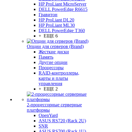
HP ProLiant MicroServer
DELL PowerEdge R6615
Гравитон
HP ProLiant DL20
HP ProLiant ML30
DELL PowerEdge T360
+ ЕЩЕ 6
Опции для серверов (Brand)
Жесткие диски
Память
Другие опции
Процессоры
RAID-контроллеры,
карты и платы
управления
+ ЕЩЕ 2
2-процессорные серверные
платформы
OpenYard
ASUS RS720 (Rack 2U)
SNR
ASUS RS700 (Rack 1U)