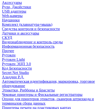
Аксессуары
Рули, Джойстики
USB адаптеры
Web-камеры
Наушники
Комплект (клавиатура+мышь)
Средства контроля и безопасности
Датчики и аксессуары
СКУД
Видеонаблюдение и контроль среды
Информационная безопасность
Прочее
Рутокен
Рутокен Light
Рутокен ЭЦП 3.0
Код Безопасности
Secret Net Studio
Аладдин Р.Д.
Автоматическая идентификация, маркировка, торговое
оборудование
Этикетки, Риббоны и Браслеты
Чековые принтеры и Фискальные регистраторы
Опции для принтеров этикеток, сканеров штрихкода и
терминалов сбора данных
Принтеры печати на пластиковых картах