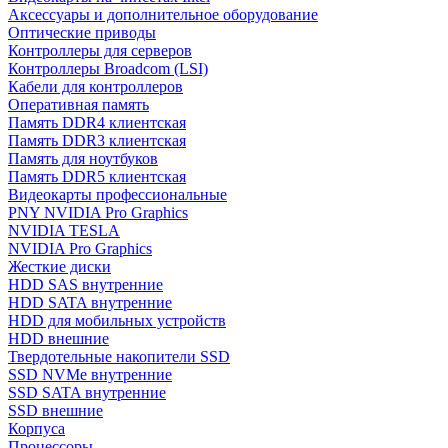
Аксессуары и дополнительное оборудование
Оптические приводы
Контроллеры для серверов
Контроллеры Broadcom (LSI)
Кабели для контроллеров
Оперативная память
Память DDR4 клиентская
Память DDR3 клиентская
Память для ноутбуков
Память DDR5 клиентская
Видеокарты профессиональные
PNY NVIDIA Pro Graphics
NVIDIA TESLA
NVIDIA Pro Graphics
Жесткие диски
HDD SAS внутренние
HDD SATA внутренние
HDD для мобильных устройств
HDD внешние
Твердотельные накопители SSD
SSD NVMe внутренние
SSD SATA внутренние
SSD внешние
Корпуса
Процессоры