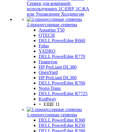
Сервер для компаний,
использующих 1C:ERP, 1С:КА
или Управление Холдингом
2-процессорные серверы
Aquarius T50
QTECH
DELL PowerEdge R660
Fplus
YADRO
DELL PowerEdge R770
Гравитон
HP ProLiant DL380
OpenYard
HP ProLiant DL360
DELL PowerEdge R760
Norsi-Trans
DELL PowerEdge R7725
Kraftway
+ ЕЩЕ 11
1-процессорные серверы
DELL PowerEdge R360
DELL PowerEdge R250
DELL PowerEdge R260