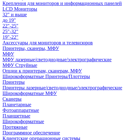
Крепления для мониторов и информационных панелей
LCD Мониторы
32" и выше
до 19"
22"-25"
25"-32"
19"-22"
Аксессуары для мониторов и телевизоров
Принтеры, сканеры, МФУ
МФУ
МФУ лазерные/светодиодные/электрографические
МФУ Струйные
Опции к принтерам, сканерам, МФУ
Широкоформатные Принтеры/Плоттеры
Принтеры
Принтеры лазерные/светодиодные/электрографические
Широкоформатные МФУ
Сканеры
Планетарные
Фотоаппаратные
Планшетные
Широкоформатные
Протяжные
Программное обеспечение
Клиентские операционные системы