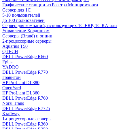
Графические станции из Реестра Минпромторга
Сервер для 1С
5-10 пользователей
до 100 пользователей
Сервер для компаний, использующих 1C:ERP, 1С:КА или
Управление Холдингом
Серверы (Brand) и опции
2-процессорные серверы
Aquarius T50
QTECH
DELL PowerEdge R660
Fplus
YADRO
DELL PowerEdge R770
Гравитон
HP ProLiant DL380
OpenYard
HP ProLiant DL360
DELL PowerEdge R760
Norsi-Trans
DELL PowerEdge R7725
Kraftway
1-процессорные серверы
DELL PowerEdge R360