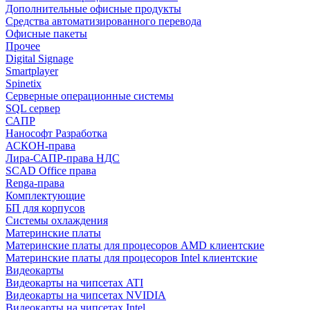
Дополнительные офисные продукты
Средства автоматизированного перевода
Офисные пакеты
Прочее
Digital Signage
Smartplayer
Spinetix
Серверные операционные системы
SQL сервер
САПР
Нанософт Разработка
АСКОН-права
Лира-САПР-права НДС
SCAD Office права
Renga-права
Комплектующие
БП для корпусов
Системы охлаждения
Материнские платы
Материнские платы для процесоров AMD клиентские
Материнские платы для процесоров Intel клиентские
Видеокарты
Видеокарты на чипсетах ATI
Видеокарты на чипсетах NVIDIA
Видеокарты на чипсетах Intel