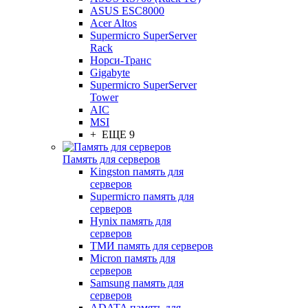
ASUS ESC8000
Acer Altos
Supermicro SuperServer
Rack
Норси-Транс
Gigabyte
Supermicro SuperServer
Tower
AIC
MSI
+ ЕЩЕ 9
Память для серверов
Kingston память для
серверов
Supermicro память для
серверов
Hynix память для
серверов
ТМИ память для серверов
Micron память для
серверов
Samsung память для
серверов
ADATA память для