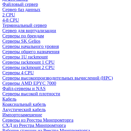
Файловый сервер
Сервер баз данных
2 CPU
4-8 CPU
Терминальный сервер
Сервер для виртуализации
Серверы по брендам
Серверы SK Gelios
Серверы начального уровня
Серверы общего назначения
Серверы 1U rackmount
Серверы rackmount 1 CPU
Серверы rackmount 2 CPU
Серверы 4 CPU
Серверы высокопроизводительных вычислений (HPC)
Серверы AMD EPYC 7000
Файл-серверы и NAS
Серверы высокой плотности
Кабель
Коаксиальный кабель
Акустический кабель
Импортозамещение
Серверы из Реестра Минпромторга
СХД из Реестра Минпромторга
Рабочие станции из Реестра Минпромторга