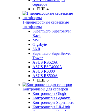
серверов
+ ЕЩЕ 4
1-процессорные серверные
платформы
Supermicro SuperServer
Rack
MSI
Gigabyte
SNR
Supermicro SuperServer
Tower
ASUS RS520A
ASUS ESC4000A
ASUS RS300
ASUS RS500A
+ ЕЩЕ 6
Контроллеры для серверов
Контроллеры Qlogic
Контроллеры Gigabyte
Контроллеры Supermicro
Контроллеры LR-Link