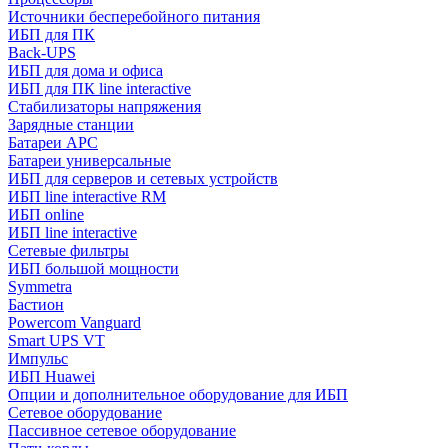
Источники бесперебойного питания
ИБП для ПК
Back-UPS
ИБП для дома и офиса
ИБП для ПК linе interactive
Стабилизаторы напряжения
Зарядные станции
Батареи APC
Батареи универсальные
ИБП для серверов и сетевых устройств
ИБП line interactive RM
ИБП online
ИБП linе interactive
Сетевые фильтры
ИБП большой мощности
Symmetra
Бастион
Powercom Vanguard
Smart UPS VT
Импульс
ИБП Huawei
Опции и дополнительное оборудование для ИБП
Сетевое оборудование
Пассивное сетевое оборудование