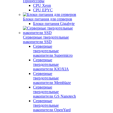
Процессоры
CPU Xeon
CPU EPYC
Блоки питания для серверов
Блоки питания Gigabyte
Серверные твердотельные
накопители SSD
Cерверные
твердотельные
накопители Supermicro
Cерверные
твердотельные
накопители KIOXIA
Cерверные
твердотельные
накопители Memblaze
Cерверные
твердотельные
накопители GS Nanotech
Серверные
твердотельные
накопители OpenYard