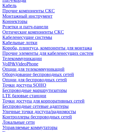
Патч-корды
Кабель
Прочие компоненты СКС
Монтажный инструмент
Коннекторы
Розетки и патч-панели
Оптические компоненты СКС
Кабеленесущие системы
Кабельные лотки
Короба, плинтуса, компоненты для монтажа
Прочие элементы для кабеленесущих систем
Телекоммуникации
VoIP&VideoPhone
Опции для телекоммуникаций
Оборудование беспроводных сетей
Опции для беспроводных сетей
Точки доступа SOHO
Беспроводные маршрутизаторы
LTE базовые станции
Точки доступа для корпоративных сетей
Беспроводные сетевые адаптеры
Уличные точки доступа/радиомосты
Контроллеры беспроводных сетей
Локальные сети
Управляемые коммутаторы