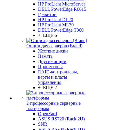
HP ProLiant MicroServer
DELL PowerEdge R6615
Гравитон
HP ProLiant DL20
HP ProLiant ML30
DELL PowerEdge T360
+ ЕЩЕ 6
Опции для серверов (Brand)
Жесткие диски
Память
Другие опции
Процессоры
RAID-контроллеры,
карты и платы
управления
+ ЕЩЕ 2
2-процессорные серверные
платформы
OpenYard
ASUS RS720 (Rack 2U)
SNR
ASUS RS700 (Rack 1U)