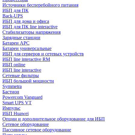
Источники бесперебойного питания
ИБП для ПК
Back-UPS
ИБП для дома и офиса
ИБП для ПК linе interactive
Стабилизаторы напряжения
Зарядные станции
Батареи APC
Батареи универсальные
ИБП для серверов и сетевых устройств
ИБП line interactive RM
ИБП online
ИБП linе interactive
Сетевые фильтры
ИБП большой мощности
Symmetra
Бастион
Powercom Vanguard
Smart UPS VT
Импульс
ИБП Huawei
Опции и дополнительное оборудование для ИБП
Сетевое оборудование
Пассивное сетевое оборудование