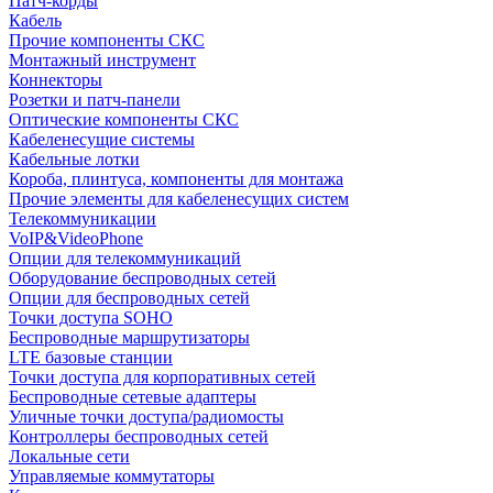
Патч-корды
Кабель
Прочие компоненты СКС
Монтажный инструмент
Коннекторы
Розетки и патч-панели
Оптические компоненты СКС
Кабеленесущие системы
Кабельные лотки
Короба, плинтуса, компоненты для монтажа
Прочие элементы для кабеленесущих систем
Телекоммуникации
VoIP&VideoPhone
Опции для телекоммуникаций
Оборудование беспроводных сетей
Опции для беспроводных сетей
Точки доступа SOHO
Беспроводные маршрутизаторы
LTE базовые станции
Точки доступа для корпоративных сетей
Беспроводные сетевые адаптеры
Уличные точки доступа/радиомосты
Контроллеры беспроводных сетей
Локальные сети
Управляемые коммутаторы