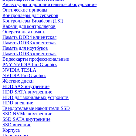
Аксессуары и дополнительное оборудование
Оптические приводы
Контроллеры для серверов
Контроллеры Broadcom (LSI)
Кабели для контроллеров
Оперативная память
Память DDR4 клиентская
Память DDR3 клиентская
Память для ноутбуков
Память DDR5 клиентская
Видеокарты профессиональные
PNY NVIDIA Pro Graphics
NVIDIA TESLA
NVIDIA Pro Graphics
Жесткие диски
HDD SAS внутренние
HDD SATA внутренние
HDD для мобильных устройств
HDD внешние
Твердотельные накопители SSD
SSD NVMe внутренние
SSD SATA внутренние
SSD внешние
Корпуса
Процессоры