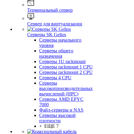
Терминальный сервер
Сервер для виртуализации
Серверы SK Gelios
Серверы начального
уровня
Серверы общего
назначения
Серверы 1U rackmount
Серверы rackmount 1 CPU
Серверы rackmount 2 CPU
Серверы 4 CPU
Серверы
высокопроизводительных
вычислений (HPC)
Серверы AMD EPYC
7000
Файл-серверы и NAS
Серверы высокой
плотности
+ ЕЩЕ 7