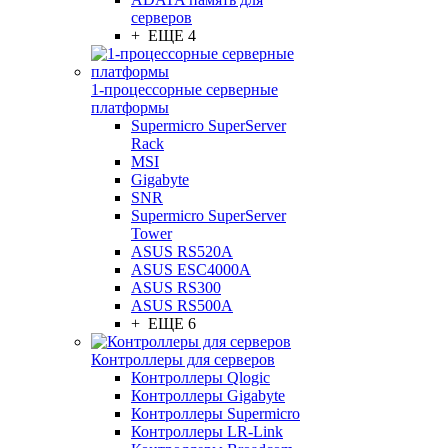
серверов
+ ЕЩЕ 4
1-процессорные серверные
платформы
Supermicro SuperServer
Rack
MSI
Gigabyte
SNR
Supermicro SuperServer
Tower
ASUS RS520A
ASUS ESC4000A
ASUS RS300
ASUS RS500A
+ ЕЩЕ 6
Контроллеры для серверов
Контроллеры Qlogic
Контроллеры Gigabyte
Контроллеры Supermicro
Контроллеры LR-Link