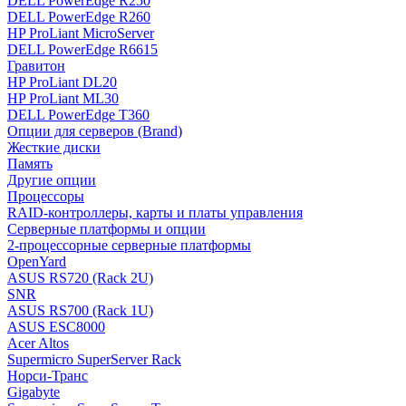
DELL PowerEdge R250
DELL PowerEdge R260
HP ProLiant MicroServer
DELL PowerEdge R6615
Гравитон
HP ProLiant DL20
HP ProLiant ML30
DELL PowerEdge T360
Опции для серверов (Brand)
Жесткие диски
Память
Другие опции
Процессоры
RAID-контроллеры, карты и платы управления
Серверные платформы и опции
2-процессорные серверные платформы
OpenYard
ASUS RS720 (Rack 2U)
SNR
ASUS RS700 (Rack 1U)
ASUS ESC8000
Acer Altos
Supermicro SuperServer Rack
Норси-Транс
Gigabyte