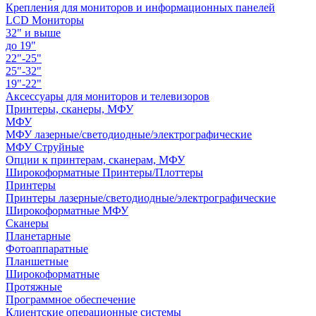
Крепления для мониторов и информационных панелей
LCD Мониторы
32" и выше
до 19"
22"-25"
25"-32"
19"-22"
Аксессуары для мониторов и телевизоров
Принтеры, сканеры, МФУ
МФУ
МФУ лазерные/светодиодные/электрографические
МФУ Струйные
Опции к принтерам, сканерам, МФУ
Широкоформатные Принтеры/Плоттеры
Принтеры
Принтеры лазерные/светодиодные/электрографические
Широкоформатные МФУ
Сканеры
Планетарные
Фотоаппаратные
Планшетные
Широкоформатные
Протяжные
Программное обеспечение
Клиентские операционные системы