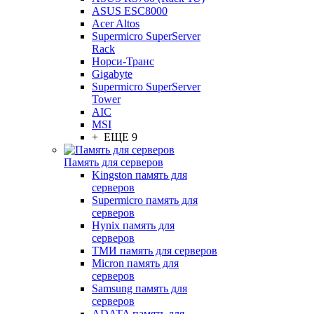
ASUS ESC8000
Acer Altos
Supermicro SuperServer
Rack
Норси-Транс
Gigabyte
Supermicro SuperServer
Tower
AIC
MSI
+ ЕЩЕ 9
Память для серверов
Kingston память для
серверов
Supermicro память для
серверов
Hynix память для
серверов
ТМИ память для серверов
Micron память для
серверов
Samsung память для
серверов
ADATA память для