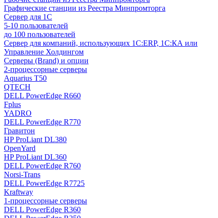
Графические станции из Реестра Минпромторга
Сервер для 1С
5-10 пользователей
до 100 пользователей
Сервер для компаний, использующих 1C:ERP, 1С:КА или
Управление Холдингом
Серверы (Brand) и опции
2-процессорные серверы
Aquarius T50
QTECH
DELL PowerEdge R660
Fplus
YADRO
DELL PowerEdge R770
Гравитон
HP ProLiant DL380
OpenYard
HP ProLiant DL360
DELL PowerEdge R760
Norsi-Trans
DELL PowerEdge R7725
Kraftway
1-процессорные серверы
DELL PowerEdge R360