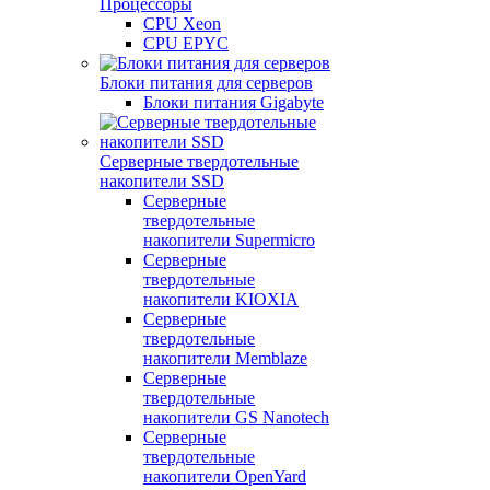
Процессоры
CPU Xeon
CPU EPYC
Блоки питания для серверов
Блоки питания Gigabyte
Серверные твердотельные
накопители SSD
Cерверные
твердотельные
накопители Supermicro
Cерверные
твердотельные
накопители KIOXIA
Cерверные
твердотельные
накопители Memblaze
Cерверные
твердотельные
накопители GS Nanotech
Серверные
твердотельные
накопители OpenYard