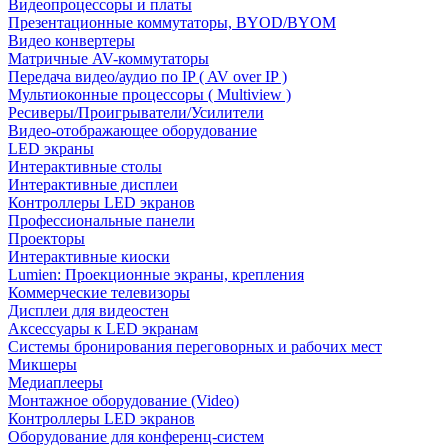
Видеопроцессоры и платы
Презентационные коммутаторы, BYOD/BYOM
Видео конвертеры
Матричные AV-коммутаторы
Передача видео/аудио по IP ( AV over IP )
Мультиоконные процессоры ( Multiview )
Ресиверы/Проигрыватели/Усилители
Видео-отображающее оборудование
LED экраны
Интерактивные столы
Интерактивные дисплеи
Контроллеры LED экранов
Профессиональные панели
Проекторы
Интерактивные киоски
Lumien: Проекционные экраны, крепления
Коммерческие телевизоры
Дисплеи для видеостен
Аксессуары к LED экранам
Системы бронирования переговорных и рабочих мест
Микшеры
Медиаплееры
Монтажное оборудование (Video)
Контроллеры LED экранов
Оборудование для конференц-систем