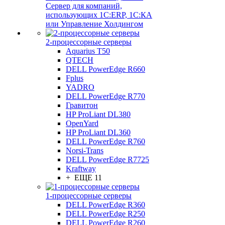
Сервер для компаний,
использующих 1C:ERP, 1С:КА
или Управление Холдингом
2-процессорные серверы
Aquarius T50
QTECH
DELL PowerEdge R660
Fplus
YADRO
DELL PowerEdge R770
Гравитон
HP ProLiant DL380
OpenYard
HP ProLiant DL360
DELL PowerEdge R760
Norsi-Trans
DELL PowerEdge R7725
Kraftway
+ ЕЩЕ 11
1-процессорные серверы
DELL PowerEdge R360
DELL PowerEdge R250
DELL PowerEdge R260