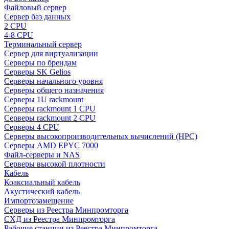
Файловый сервер
Сервер баз данных
2 CPU
4-8 CPU
Терминальный сервер
Сервер для виртуализации
Серверы по брендам
Серверы SK Gelios
Серверы начального уровня
Серверы общего назначения
Серверы 1U rackmount
Серверы rackmount 1 CPU
Серверы rackmount 2 CPU
Серверы 4 CPU
Серверы высокопроизводительных вычислений (HPC)
Серверы AMD EPYC 7000
Файл-серверы и NAS
Серверы высокой плотности
Кабель
Коаксиальный кабель
Акустический кабель
Импортозамещение
Серверы из Реестра Минпромторга
СХД из Реестра Минпромторга
Рабочие станции из Реестра Минпромторга