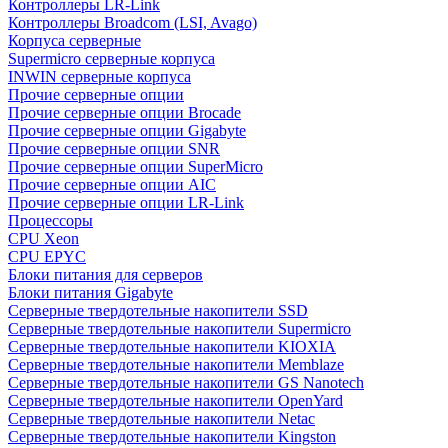
Контроллеры LR-Link
Контроллеры Broadcom (LSI, Avago)
Корпуса серверные
Supermicro серверные корпуса
INWIN серверные корпуса
Прочие серверные опции
Прочие серверные опции Brocade
Прочие серверные опции Gigabyte
Прочие серверные опции SNR
Прочие серверные опции SuperMicro
Прочие серверные опции AIC
Прочие серверные опции LR-Link
Процессоры
CPU Xeon
CPU EPYC
Блоки питания для серверов
Блоки питания Gigabyte
Серверные твердотельные накопители SSD
Cерверные твердотельные накопители Supermicro
Cерверные твердотельные накопители KIOXIA
Cерверные твердотельные накопители Memblaze
Cерверные твердотельные накопители GS Nanotech
Серверные твердотельные накопители OpenYard
Серверные твердотельные накопители Netac
Cерверные твердотельные накопители Kingston