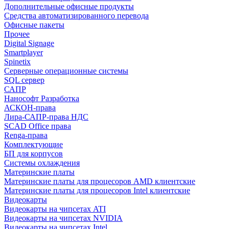
Дополнительные офисные продукты
Средства автоматизированного перевода
Офисные пакеты
Прочее
Digital Signage
Smartplayer
Spinetix
Серверные операционные системы
SQL сервер
САПР
Нанософт Разработка
АСКОН-права
Лира-САПР-права НДС
SCAD Office права
Renga-права
Комплектующие
БП для корпусов
Системы охлаждения
Материнские платы
Материнские платы для процесоров AMD клиентские
Материнские платы для процесоров Intel клиентские
Видеокарты
Видеокарты на чипсетах ATI
Видеокарты на чипсетах NVIDIA
Видеокарты на чипсетах Intel