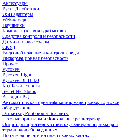
Аксессуары
Рули, Джойстики
USB адаптеры
Web-камеры
Наушники
Комплект (клавиатура+мышь)
Средства контроля и безопасности
Датчики и аксессуары
СКУД
Видеонаблюдение и контроль среды
Информационная безопасность
Прочее
Рутокен
Рутокен Light
Рутокен ЭЦП 3.0
Код Безопасности
Secret Net Studio
Аладдин Р.Д.
Автоматическая идентификация, маркировка, торговое
оборудование
Этикетки, Риббоны и Браслеты
Чековые принтеры и Фискальные регистраторы
Опции для принтеров этикеток, сканеров штрихкода и
терминалов сбора данных
Принтеры печати на пластиковых картах