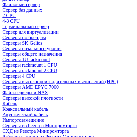
Файловый сервер
Сервер баз данных
2 CPU
4-8 CPU
Терминальный сервер
Сервер для виртуализации
Серверы по брендам
Серверы SK Gelios
Серверы начального уровня
Серверы общего назначения
Серверы 1U rackmount
Серверы rackmount 1 CPU
Серверы rackmount 2 CPU
Серверы 4 CPU
Серверы высокопроизводительных вычислений (HPC)
Серверы AMD EPYC 7000
Файл-серверы и NAS
Серверы высокой плотности
Кабель
Коаксиальный кабель
Акустический кабель
Импортозамещение
Серверы из Реестра Минпромторга
СХД из Реестра Минпромторга
Рабочие станции из Реестра Минпромторга