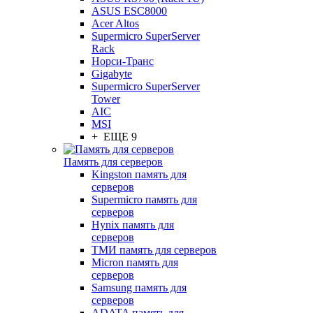
ASUS ESC8000
Acer Altos
Supermicro SuperServer
Rack
Норси-Транс
Gigabyte
Supermicro SuperServer
Tower
AIC
MSI
+ ЕЩЕ 9
Память для серверов
Kingston память для
серверов
Supermicro память для
серверов
Hynix память для
серверов
ТМИ память для серверов
Micron память для
серверов
Samsung память для
серверов
ADATA память для