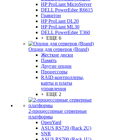
HP ProLiant MicroServer
DELL PowerEdge R6615
Гравитон
HP ProLiant DL20
HP ProLiant ML30
DELL PowerEdge T360
+ ЕЩЕ 6
Опции для серверов (Brand)
Жесткие диски
Память
Другие опции
Процессоры
RAID-контроллеры,
карты и платы
управления
+ ЕЩЕ 2
2-процессорные серверные
платформы
OpenYard
ASUS RS720 (Rack 2U)
SNR
ASUS RS700 (Rack 1U)