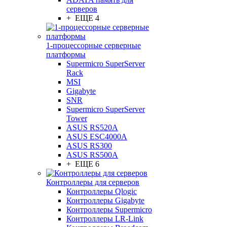
серверов
+ ЕЩЕ 4
1-процессорные серверные
платформы
Supermicro SuperServer
Rack
MSI
Gigabyte
SNR
Supermicro SuperServer
Tower
ASUS RS520A
ASUS ESC4000A
ASUS RS300
ASUS RS500A
+ ЕЩЕ 6
Контроллеры для серверов
Контроллеры Qlogic
Контроллеры Gigabyte
Контроллеры Supermicro
Контроллеры LR-Link