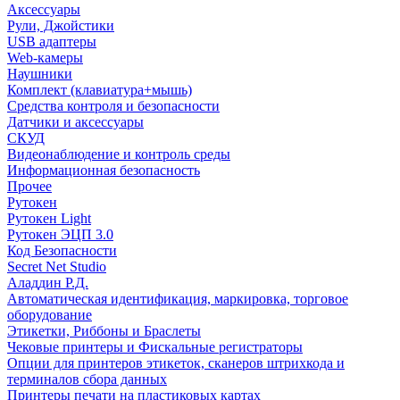
Аксессуары
Рули, Джойстики
USB адаптеры
Web-камеры
Наушники
Комплект (клавиатура+мышь)
Средства контроля и безопасности
Датчики и аксессуары
СКУД
Видеонаблюдение и контроль среды
Информационная безопасность
Прочее
Рутокен
Рутокен Light
Рутокен ЭЦП 3.0
Код Безопасности
Secret Net Studio
Аладдин Р.Д.
Автоматическая идентификация, маркировка, торговое
оборудование
Этикетки, Риббоны и Браслеты
Чековые принтеры и Фискальные регистраторы
Опции для принтеров этикеток, сканеров штрихкода и
терминалов сбора данных
Принтеры печати на пластиковых картах