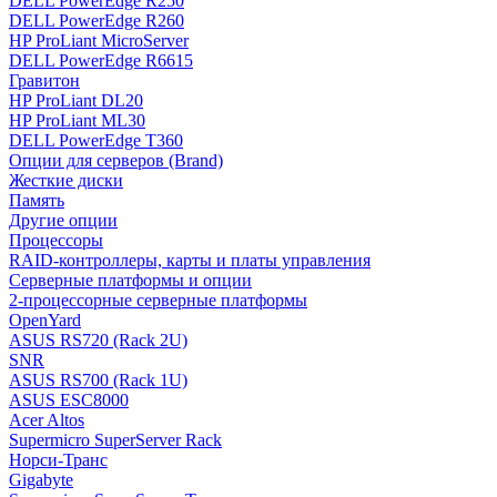
DELL PowerEdge R250
DELL PowerEdge R260
HP ProLiant MicroServer
DELL PowerEdge R6615
Гравитон
HP ProLiant DL20
HP ProLiant ML30
DELL PowerEdge T360
Опции для серверов (Brand)
Жесткие диски
Память
Другие опции
Процессоры
RAID-контроллеры, карты и платы управления
Серверные платформы и опции
2-процессорные серверные платформы
OpenYard
ASUS RS720 (Rack 2U)
SNR
ASUS RS700 (Rack 1U)
ASUS ESC8000
Acer Altos
Supermicro SuperServer Rack
Норси-Транс
Gigabyte