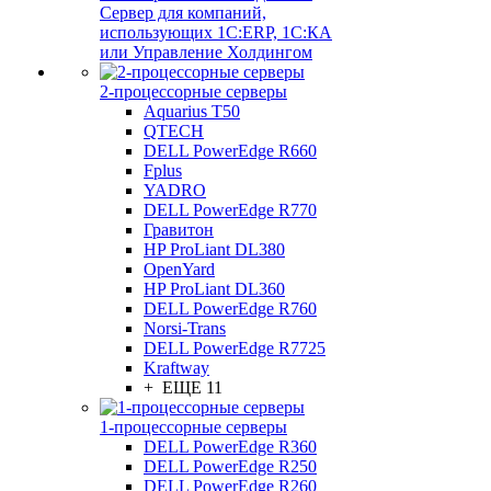
Сервер для компаний,
использующих 1C:ERP, 1С:КА
или Управление Холдингом
2-процессорные серверы
Aquarius T50
QTECH
DELL PowerEdge R660
Fplus
YADRO
DELL PowerEdge R770
Гравитон
HP ProLiant DL380
OpenYard
HP ProLiant DL360
DELL PowerEdge R760
Norsi-Trans
DELL PowerEdge R7725
Kraftway
+ ЕЩЕ 11
1-процессорные серверы
DELL PowerEdge R360
DELL PowerEdge R250
DELL PowerEdge R260