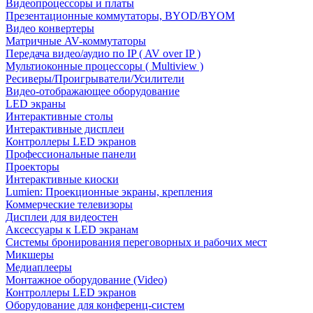
Видеопроцессоры и платы
Презентационные коммутаторы, BYOD/BYOM
Видео конвертеры
Матричные AV-коммутаторы
Передача видео/аудио по IP ( AV over IP )
Мультиоконные процессоры ( Multiview )
Ресиверы/Проигрыватели/Усилители
Видео-отображающее оборудование
LED экраны
Интерактивные столы
Интерактивные дисплеи
Контроллеры LED экранов
Профессиональные панели
Проекторы
Интерактивные киоски
Lumien: Проекционные экраны, крепления
Коммерческие телевизоры
Дисплеи для видеостен
Аксессуары к LED экранам
Системы бронирования переговорных и рабочих мест
Микшеры
Медиаплееры
Монтажное оборудование (Video)
Контроллеры LED экранов
Оборудование для конференц-систем