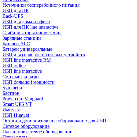
Источники бесперебойного питания
ИБП для ПК
Back-UPS
ИБП для дома и офиса
ИБП для ПК linе interactive
Стабилизаторы напряжения
Зарядные станции
Батареи APC
Батареи универсальные
ИБП для серверов и сетевых устройств
ИБП line interactive RM
ИБП online
ИБП linе interactive
Сетевые фильтры
ИБП большой мощности
Symmetra
Бастион
Powercom Vanguard
Smart UPS VT
Импульс
ИБП Huawei
Опции и дополнительное оборудование для ИБП
Сетевое оборудование
Пассивное сетевое оборудование