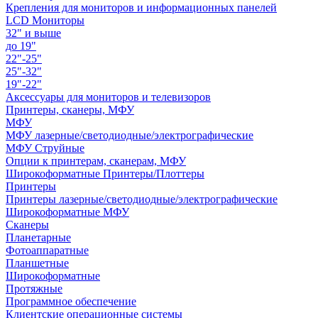
Крепления для мониторов и информационных панелей
LCD Мониторы
32" и выше
до 19"
22"-25"
25"-32"
19"-22"
Аксессуары для мониторов и телевизоров
Принтеры, сканеры, МФУ
МФУ
МФУ лазерные/светодиодные/электрографические
МФУ Струйные
Опции к принтерам, сканерам, МФУ
Широкоформатные Принтеры/Плоттеры
Принтеры
Принтеры лазерные/светодиодные/электрографические
Широкоформатные МФУ
Сканеры
Планетарные
Фотоаппаратные
Планшетные
Широкоформатные
Протяжные
Программное обеспечение
Клиентские операционные системы