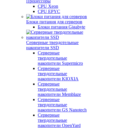
Процессоры
CPU Xeon
CPU EPYC
Блоки питания для серверов
Блоки питания Gigabyte
Серверные твердотельные
накопители SSD
Cерверные
твердотельные
накопители Supermicro
Cерверные
твердотельные
накопители KIOXIA
Cерверные
твердотельные
накопители Memblaze
Cерверные
твердотельные
накопители GS Nanotech
Серверные
твердотельные
накопители OpenYard