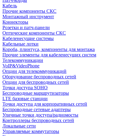
Патч-корды
Кабель
Прочие компоненты СКС
Монтажный инструмент
Коннекторы
Розетки и патч-панели
Оптические компоненты СКС
Кабеленесущие системы
Кабельные лотки
Короба, плинтуса, компоненты для монтажа
Прочие элементы для кабеленесущих систем
Телекоммуникации
VoIP&VideoPhone
Опции для телекоммуникаций
Оборудование беспроводных сетей
Опции для беспроводных сетей
Точки доступа SOHO
Беспроводные маршрутизаторы
LTE базовые станции
Точки доступа для корпоративных сетей
Беспроводные сетевые адаптеры
Уличные точки доступа/радиомосты
Контроллеры беспроводных сетей
Локальные сети
Управляемые коммутаторы