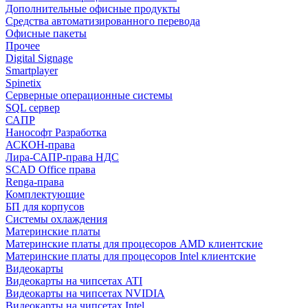
Дополнительные офисные продукты
Средства автоматизированного перевода
Офисные пакеты
Прочее
Digital Signage
Smartplayer
Spinetix
Серверные операционные системы
SQL сервер
САПР
Нанософт Разработка
АСКОН-права
Лира-САПР-права НДС
SCAD Office права
Renga-права
Комплектующие
БП для корпусов
Системы охлаждения
Материнские платы
Материнские платы для процесоров AMD клиентские
Материнские платы для процесоров Intel клиентские
Видеокарты
Видеокарты на чипсетах ATI
Видеокарты на чипсетах NVIDIA
Видеокарты на чипсетах Intel