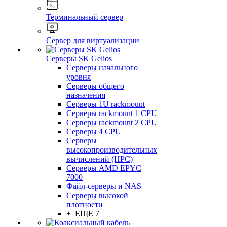
Терминальный сервер
Сервер для виртуализации
Серверы SK Gelios
Серверы начального
уровня
Серверы общего
назначения
Серверы 1U rackmount
Серверы rackmount 1 CPU
Серверы rackmount 2 CPU
Серверы 4 CPU
Серверы
высокопроизводительных
вычислений (HPC)
Серверы AMD EPYC
7000
Файл-серверы и NAS
Серверы высокой
плотности
+ ЕЩЕ 7