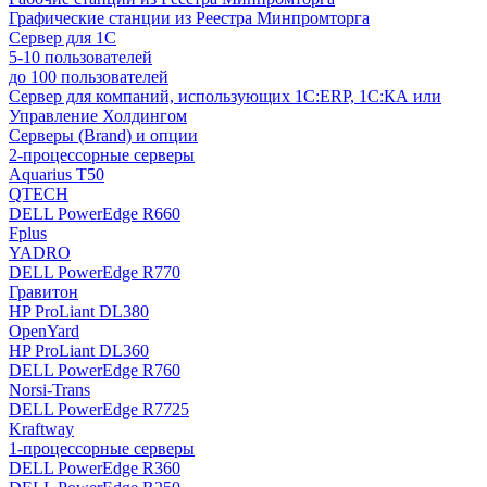
Графические станции из Реестра Минпромторга
Сервер для 1С
5-10 пользователей
до 100 пользователей
Сервер для компаний, использующих 1C:ERP, 1С:КА или
Управление Холдингом
Серверы (Brand) и опции
2-процессорные серверы
Aquarius T50
QTECH
DELL PowerEdge R660
Fplus
YADRO
DELL PowerEdge R770
Гравитон
HP ProLiant DL380
OpenYard
HP ProLiant DL360
DELL PowerEdge R760
Norsi-Trans
DELL PowerEdge R7725
Kraftway
1-процессорные серверы
DELL PowerEdge R360