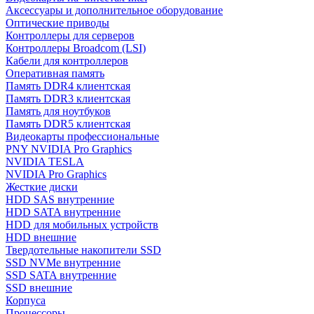
Аксессуары и дополнительное оборудование
Оптические приводы
Контроллеры для серверов
Контроллеры Broadcom (LSI)
Кабели для контроллеров
Оперативная память
Память DDR4 клиентская
Память DDR3 клиентская
Память для ноутбуков
Память DDR5 клиентская
Видеокарты профессиональные
PNY NVIDIA Pro Graphics
NVIDIA TESLA
NVIDIA Pro Graphics
Жесткие диски
HDD SAS внутренние
HDD SATA внутренние
HDD для мобильных устройств
HDD внешние
Твердотельные накопители SSD
SSD NVMe внутренние
SSD SATA внутренние
SSD внешние
Корпуса
Процессоры