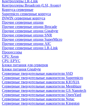
Контроллеры LR-Link
Контроллеры Broadcom (LSI, Avago)
Корпуса серверные
Supermicro серверные корпуса
INWIN серверные корпуса
Прочие серверные опции
Прочие серверные опции Brocade
Прочие серверные опции Gigabyte
Прочие серверные опции SNR
Прочие серверные опции SuperMicro
Прочие серверные опции AIC
Прочие серверные опции LR-Link
Процессоры
CPU Xeon
CPU EPYC
Блоки питания для серверов
Блоки питания Gigabyte
Серверные твердотельные накопители SSD
Cерверные твердотельные накопители Supermicro
Cерверные твердотельные накопители KIOXIA
Cерверные твердотельные накопители Memblaze
Cерверные твердотельные накопители GS Nanotech
Серверные твердотельные накопители OpenYard
Серверные твердотельные накопители Netac
Cерверные твердотельные накопители Kingston