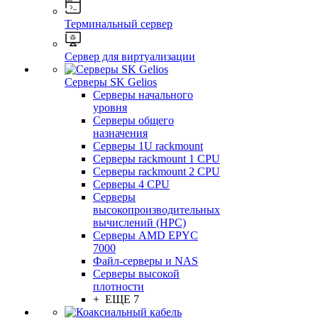
Терминальный сервер
Сервер для виртуализации
Серверы SK Gelios
Серверы начального
уровня
Серверы общего
назначения
Серверы 1U rackmount
Серверы rackmount 1 CPU
Серверы rackmount 2 CPU
Серверы 4 CPU
Серверы
высокопроизводительных
вычислений (HPC)
Серверы AMD EPYC
7000
Файл-серверы и NAS
Серверы высокой
плотности
+ ЕЩЕ 7