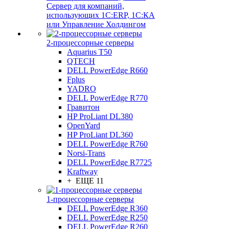
Сервер для компаний,
использующих 1C:ERP, 1С:КА
или Управление Холдингом
2-процессорные серверы
Aquarius T50
QTECH
DELL PowerEdge R660
Fplus
YADRO
DELL PowerEdge R770
Гравитон
HP ProLiant DL380
OpenYard
HP ProLiant DL360
DELL PowerEdge R760
Norsi-Trans
DELL PowerEdge R7725
Kraftway
+ ЕЩЕ 11
1-процессорные серверы
DELL PowerEdge R360
DELL PowerEdge R250
DELL PowerEdge R260