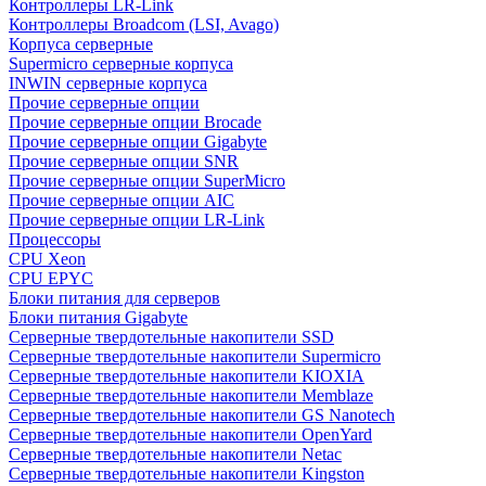
Контроллеры LR-Link
Контроллеры Broadcom (LSI, Avago)
Корпуса серверные
Supermicro серверные корпуса
INWIN серверные корпуса
Прочие серверные опции
Прочие серверные опции Brocade
Прочие серверные опции Gigabyte
Прочие серверные опции SNR
Прочие серверные опции SuperMicro
Прочие серверные опции AIC
Прочие серверные опции LR-Link
Процессоры
CPU Xeon
CPU EPYC
Блоки питания для серверов
Блоки питания Gigabyte
Серверные твердотельные накопители SSD
Cерверные твердотельные накопители Supermicro
Cерверные твердотельные накопители KIOXIA
Cерверные твердотельные накопители Memblaze
Cерверные твердотельные накопители GS Nanotech
Серверные твердотельные накопители OpenYard
Серверные твердотельные накопители Netac
Cерверные твердотельные накопители Kingston