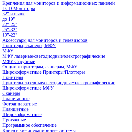
Крепления для мониторов и информационных панелей
LCD Мониторы
32" и выше
до 19"
22"-25"
25"-32"
19"-22"
Аксессуары для мониторов и телевизоров
Принтеры, сканеры, МФУ
МФУ
МФУ лазерные/светодиодные/электрографические
МФУ Струйные
Опции к принтерам, сканерам, МФУ
Широкоформатные Принтеры/Плоттеры
Принтеры
Принтеры лазерные/светодиодные/электрографические
Широкоформатные МФУ
Сканеры
Планетарные
Фотоаппаратные
Планшетные
Широкоформатные
Протяжные
Программное обеспечение
Клиентские операционные системы