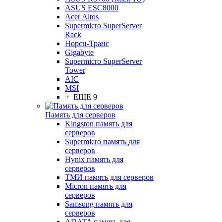
ASUS ESC8000
Acer Altos
Supermicro SuperServer
Rack
Норси-Транс
Gigabyte
Supermicro SuperServer
Tower
AIC
MSI
+ ЕЩЕ 9
Память для серверов
Kingston память для
серверов
Supermicro память для
серверов
Hynix память для
серверов
ТМИ память для серверов
Micron память для
серверов
Samsung память для
серверов
ADATA память для