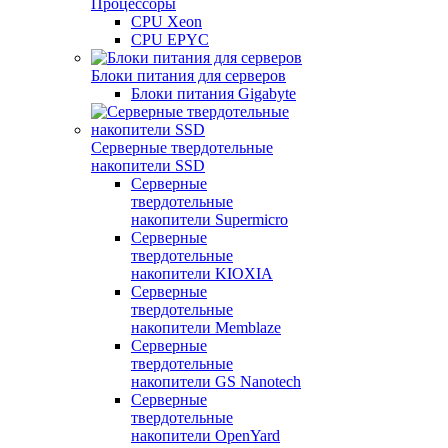
Процессоры
CPU Xeon
CPU EPYC
Блоки питания для серверов
Блоки питания Gigabyte
Серверные твердотельные
накопители SSD
Cерверные
твердотельные
накопители Supermicro
Cерверные
твердотельные
накопители KIOXIA
Cерверные
твердотельные
накопители Memblaze
Cерверные
твердотельные
накопители GS Nanotech
Серверные
твердотельные
накопители OpenYard