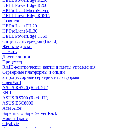
DELL PowerEdge R250
DELL PowerEdge R260
HP ProLiant MicroServer
DELL PowerEdge R6615
Гравитон
HP ProLiant DL20
HP ProLiant ML30
DELL PowerEdge T360
Опции для серверов (Brand)
Жесткие диски
Память
Другие опции
Процессоры
RAID-контроллеры, карты и платы управления
Серверные платформы и опции
2-процессорные серверные платформы
OpenYard
ASUS RS720 (Rack 2U)
SNR
ASUS RS700 (Rack 1U)
ASUS ESC8000
Acer Altos
Supermicro SuperServer Rack
Норси-Транс
Gigabyte