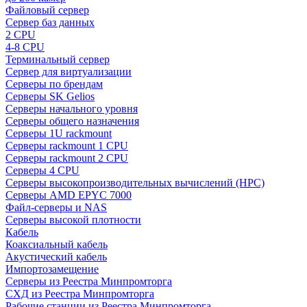
Файловый сервер
Сервер баз данных
2 CPU
4-8 CPU
Терминальный сервер
Сервер для виртуализации
Серверы по брендам
Серверы SK Gelios
Серверы начального уровня
Серверы общего назначения
Серверы 1U rackmount
Серверы rackmount 1 CPU
Серверы rackmount 2 CPU
Серверы 4 CPU
Серверы высокопроизводительных вычислений (HPC)
Серверы AMD EPYC 7000
Файл-серверы и NAS
Серверы высокой плотности
Кабель
Коаксиальный кабель
Акустический кабель
Импортозамещение
Серверы из Реестра Минпромторга
СХД из Реестра Минпромторга
Рабочие станции из Реестра Минпромторга