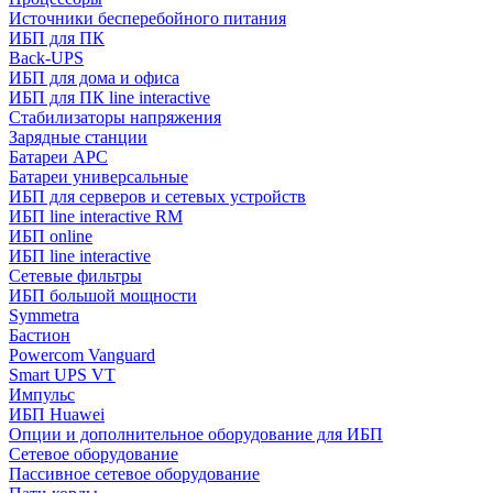
Источники бесперебойного питания
ИБП для ПК
Back-UPS
ИБП для дома и офиса
ИБП для ПК linе interactive
Стабилизаторы напряжения
Зарядные станции
Батареи APC
Батареи универсальные
ИБП для серверов и сетевых устройств
ИБП line interactive RM
ИБП online
ИБП linе interactive
Сетевые фильтры
ИБП большой мощности
Symmetra
Бастион
Powercom Vanguard
Smart UPS VT
Импульс
ИБП Huawei
Опции и дополнительное оборудование для ИБП
Сетевое оборудование
Пассивное сетевое оборудование