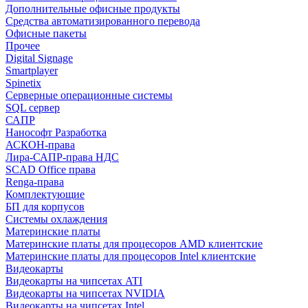
Дополнительные офисные продукты
Средства автоматизированного перевода
Офисные пакеты
Прочее
Digital Signage
Smartplayer
Spinetix
Серверные операционные системы
SQL сервер
САПР
Нанософт Разработка
АСКОН-права
Лира-САПР-права НДС
SCAD Office права
Renga-права
Комплектующие
БП для корпусов
Системы охлаждения
Материнские платы
Материнские платы для процесоров AMD клиентские
Материнские платы для процесоров Intel клиентские
Видеокарты
Видеокарты на чипсетах ATI
Видеокарты на чипсетах NVIDIA
Видеокарты на чипсетах Intel