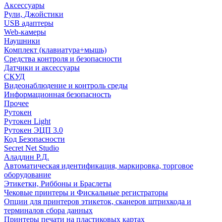
Аксессуары
Рули, Джойстики
USB адаптеры
Web-камеры
Наушники
Комплект (клавиатура+мышь)
Средства контроля и безопасности
Датчики и аксессуары
СКУД
Видеонаблюдение и контроль среды
Информационная безопасность
Прочее
Рутокен
Рутокен Light
Рутокен ЭЦП 3.0
Код Безопасности
Secret Net Studio
Аладдин Р.Д.
Автоматическая идентификация, маркировка, торговое
оборудование
Этикетки, Риббоны и Браслеты
Чековые принтеры и Фискальные регистраторы
Опции для принтеров этикеток, сканеров штрихкода и
терминалов сбора данных
Принтеры печати на пластиковых картах