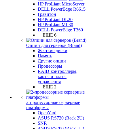
HP ProLiant MicroServer
DELL PowerEdge R6615
Гравитон
HP ProLiant DL20
HP ProLiant ML30
DELL PowerEdge T360
+ ЕЩЕ 6
Опции для серверов (Brand)
Жесткие диски
Память
Другие опции
Процессоры
RAID-контроллеры,
карты и платы
управления
+ ЕЩЕ 2
2-процессорные серверные
платформы
OpenYard
ASUS RS720 (Rack 2U)
SNR
ASUS RS700 (Rack 1U)