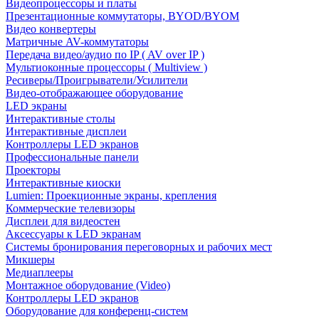
Видеопроцессоры и платы
Презентационные коммутаторы, BYOD/BYOM
Видео конвертеры
Матричные AV-коммутаторы
Передача видео/аудио по IP ( AV over IP )
Мультиоконные процессоры ( Multiview )
Ресиверы/Проигрыватели/Усилители
Видео-отображающее оборудование
LED экраны
Интерактивные столы
Интерактивные дисплеи
Контроллеры LED экранов
Профессиональные панели
Проекторы
Интерактивные киоски
Lumien: Проекционные экраны, крепления
Коммерческие телевизоры
Дисплеи для видеостен
Аксессуары к LED экранам
Системы бронирования переговорных и рабочих мест
Микшеры
Медиаплееры
Монтажное оборудование (Video)
Контроллеры LED экранов
Оборудование для конференц-систем