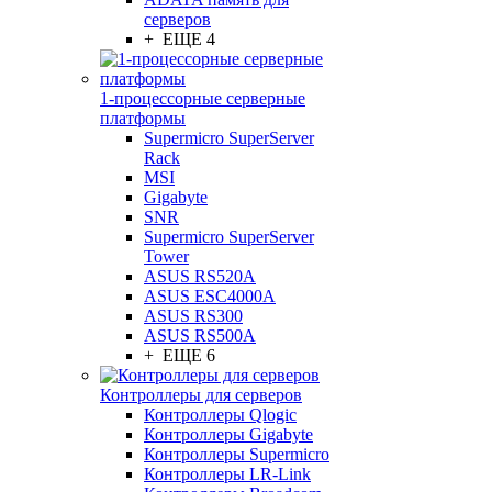
серверов
+ ЕЩЕ 4
1-процессорные серверные
платформы
Supermicro SuperServer
Rack
MSI
Gigabyte
SNR
Supermicro SuperServer
Tower
ASUS RS520A
ASUS ESC4000A
ASUS RS300
ASUS RS500A
+ ЕЩЕ 6
Контроллеры для серверов
Контроллеры Qlogic
Контроллеры Gigabyte
Контроллеры Supermicro
Контроллеры LR-Link