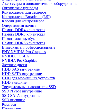
Аксессуары и дополнительное оборудование
Оптические приводы
Контроллеры для серверов
Контроллеры Broadcom (LSI)
Кабели для контроллеров
Оперативная память
Память DDR4 клиентская
Память DDR3 клиентская
Память для ноутбуков
Память DDR5 клиентская
Видеокарты профессиональные
PNY NVIDIA Pro Graphics
NVIDIA TESLA
NVIDIA Pro Graphics
Жесткие диски
HDD SAS внутренние
HDD SATA внутренние
HDD для мобильных устройств
HDD внешние
Твердотельные накопители SSD
SSD NVMe внутренние
SSD SATA внутренние
SSD внешние
Корпуса
Процессоры