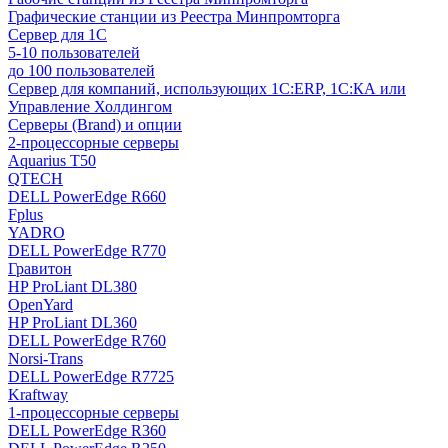
Графические станции из Реестра Минпромторга
Сервер для 1С
5-10 пользователей
до 100 пользователей
Сервер для компаний, использующих 1C:ERP, 1С:КА или
Управление Холдингом
Серверы (Brand) и опции
2-процессорные серверы
Aquarius T50
QTECH
DELL PowerEdge R660
Fplus
YADRO
DELL PowerEdge R770
Гравитон
HP ProLiant DL380
OpenYard
HP ProLiant DL360
DELL PowerEdge R760
Norsi-Trans
DELL PowerEdge R7725
Kraftway
1-процессорные серверы
DELL PowerEdge R360