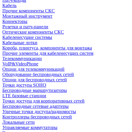
Патч-корды
Кабель
Прочие компоненты СКС
Монтажный инструмент
Коннекторы
Розетки и патч-панели
Оптические компоненты СКС
Кабеленесущие системы
Кабельные лотки
Короба, плинтуса, компоненты для монтажа
Прочие элементы для кабеленесущих систем
Телекоммуникации
VoIP&VideoPhone
Опции для телекоммуникаций
Оборудование беспроводных сетей
Опции для беспроводных сетей
Точки доступа SOHO
Беспроводные маршрутизаторы
LTE базовые станции
Точки доступа для корпоративных сетей
Беспроводные сетевые адаптеры
Уличные точки доступа/радиомосты
Контроллеры беспроводных сетей
Локальные сети
Управляемые коммутаторы