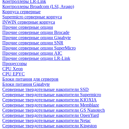
Контроллеры LR-Link
Контроллеры Broadcom (LSI, Avago)
Корпуса серверные
Supermicro серверные корпуса
INWIN серверные корпуса
Прочие серверные опции
Прочие серверные опции Brocade
Прочие серверные опции Gigabyte
Прочие серверные опции SNR
Прочие серверные опции SuperMicro
Прочие серверные опции AIC
Прочие серверные опции LR-Link
Процессоры
CPU Xeon
CPU EPYC
Блоки питания для серверов
Блоки питания Gigabyte
Серверные твердотельные накопители SSD
Cерверные твердотельные накопители Supermicro
Cерверные твердотельные накопители KIOXIA
Cерверные твердотельные накопители Memblaze
Cерверные твердотельные накопители GS Nanotech
Серверные твердотельные накопители OpenYard
Серверные твердотельные накопители Netac
Cерверные твердотельные накопители Kingston