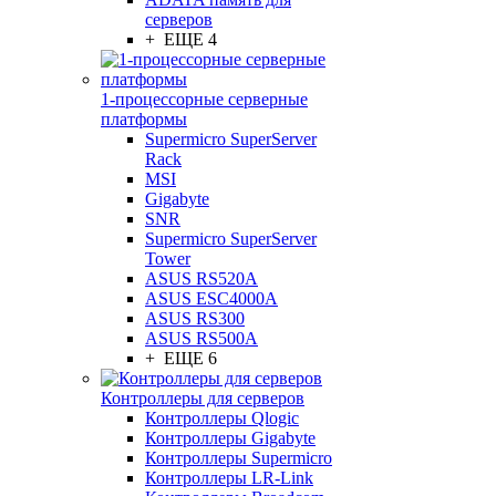
серверов
+ ЕЩЕ 4
1-процессорные серверные
платформы
Supermicro SuperServer
Rack
MSI
Gigabyte
SNR
Supermicro SuperServer
Tower
ASUS RS520A
ASUS ESC4000A
ASUS RS300
ASUS RS500A
+ ЕЩЕ 6
Контроллеры для серверов
Контроллеры Qlogic
Контроллеры Gigabyte
Контроллеры Supermicro
Контроллеры LR-Link