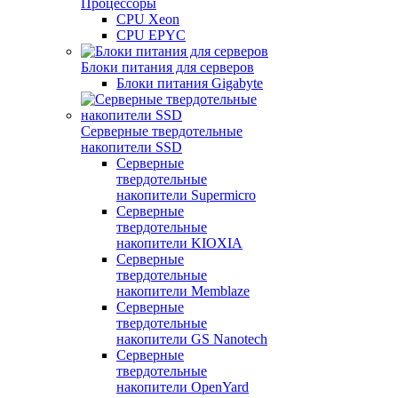
Процессоры
CPU Xeon
CPU EPYC
Блоки питания для серверов
Блоки питания Gigabyte
Серверные твердотельные
накопители SSD
Cерверные
твердотельные
накопители Supermicro
Cерверные
твердотельные
накопители KIOXIA
Cерверные
твердотельные
накопители Memblaze
Cерверные
твердотельные
накопители GS Nanotech
Серверные
твердотельные
накопители OpenYard