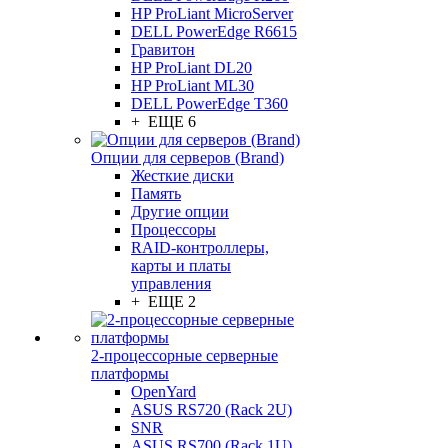
HP ProLiant MicroServer
DELL PowerEdge R6615
Гравитон
HP ProLiant DL20
HP ProLiant ML30
DELL PowerEdge T360
+ ЕЩЕ 6
Опции для серверов (Brand)
Жесткие диски
Память
Другие опции
Процессоры
RAID-контроллеры,
карты и платы
управления
+ ЕЩЕ 2
2-процессорные серверные
платформы
OpenYard
ASUS RS720 (Rack 2U)
SNR
ASUS RS700 (Rack 1U)