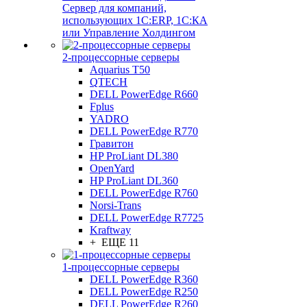
Сервер для компаний,
использующих 1C:ERP, 1С:КА
или Управление Холдингом
2-процессорные серверы
Aquarius T50
QTECH
DELL PowerEdge R660
Fplus
YADRO
DELL PowerEdge R770
Гравитон
HP ProLiant DL380
OpenYard
HP ProLiant DL360
DELL PowerEdge R760
Norsi-Trans
DELL PowerEdge R7725
Kraftway
+ ЕЩЕ 11
1-процессорные серверы
DELL PowerEdge R360
DELL PowerEdge R250
DELL PowerEdge R260