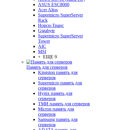
ASUS ESC8000
Acer Altos
Supermicro SuperServer
Rack
Норси-Транс
Gigabyte
Supermicro SuperServer
Tower
AIC
MSI
+ ЕЩЕ 9
Память для серверов
Kingston память для
серверов
Supermicro память для
серверов
Hynix память для
серверов
ТМИ память для серверов
Micron память для
серверов
Samsung память для
серверов
ADATA память для