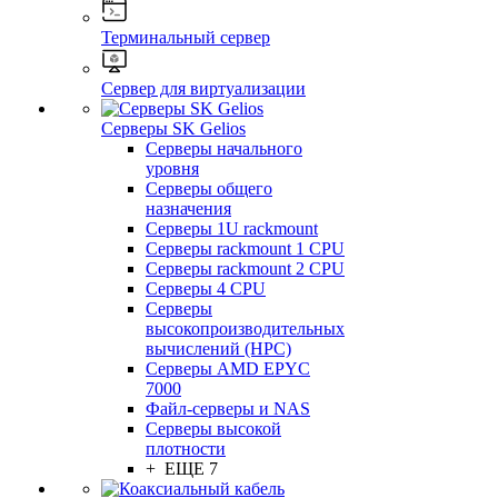
Терминальный сервер
Сервер для виртуализации
Серверы SK Gelios
Серверы начального
уровня
Серверы общего
назначения
Серверы 1U rackmount
Серверы rackmount 1 CPU
Серверы rackmount 2 CPU
Серверы 4 CPU
Серверы
высокопроизводительных
вычислений (HPC)
Серверы AMD EPYC
7000
Файл-серверы и NAS
Серверы высокой
плотности
+ ЕЩЕ 7