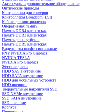
Аксессуары и дополнительное оборудование
Оптические приводы
Контроллеры для серверов
Контроллеры Broadcom (LSI)
Кабели для контроллеров
Оперативная память
Память DDR4 клиентская
Память DDR3 клиентская
Память для ноутбуков
Память DDR5 клиентская
Видеокарты профессиональные
PNY NVIDIA Pro Graphics
NVIDIA TESLA
NVIDIA Pro Graphics
Жесткие диски
HDD SAS внутренние
HDD SATA внутренние
HDD для мобильных устройств
HDD внешние
Твердотельные накопители SSD
SSD NVMe внутренние
SSD SATA внутренние
SSD внешние
Корпуса
Процессоры