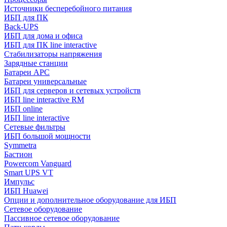
Источники бесперебойного питания
ИБП для ПК
Back-UPS
ИБП для дома и офиса
ИБП для ПК linе interactive
Стабилизаторы напряжения
Зарядные станции
Батареи APC
Батареи универсальные
ИБП для серверов и сетевых устройств
ИБП line interactive RM
ИБП online
ИБП linе interactive
Сетевые фильтры
ИБП большой мощности
Symmetra
Бастион
Powercom Vanguard
Smart UPS VT
Импульс
ИБП Huawei
Опции и дополнительное оборудование для ИБП
Сетевое оборудование
Пассивное сетевое оборудование