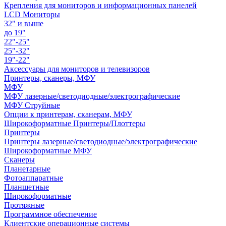
Крепления для мониторов и информационных панелей
LCD Мониторы
32" и выше
до 19"
22"-25"
25"-32"
19"-22"
Аксессуары для мониторов и телевизоров
Принтеры, сканеры, МФУ
МФУ
МФУ лазерные/светодиодные/электрографические
МФУ Струйные
Опции к принтерам, сканерам, МФУ
Широкоформатные Принтеры/Плоттеры
Принтеры
Принтеры лазерные/светодиодные/электрографические
Широкоформатные МФУ
Сканеры
Планетарные
Фотоаппаратные
Планшетные
Широкоформатные
Протяжные
Программное обеспечение
Клиентские операционные системы