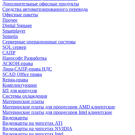
Дополнительные офисные продукты
Средства автоматизированного перевода
Офисные пакеты
Прочее
Digital Signage
Smartplayer
Spinetix
Серверные операционные системы
SQL сервер
САПР
Нанософт Разработка
АСКОН-права
Лира-САПР-права НДС
SCAD Office права
Renga-права
Комплектующие
БП для корпусов
Системы охлаждения
Материнские платы
Материнские платы для процесоров AMD клиентские
Материнские платы для процесоров Intel клиентские
Видеокарты
Видеокарты на чипсетах ATI
Видеокарты на чипсетах NVIDIA
Видеокарты на чипсетах Intel