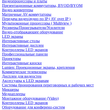
Видеопроцессоры и платы
Презентационные коммутаторы, BYOD/BYOM
Видео конвертеры
Матричные AV-коммутаторы
Передача видео/аудио по IP ( AV over IP )
Мультиоконные процессоры ( Multiview )
Ресиверы/Проигрыватели/Усилители
Видео-отображающее оборудование
LED экраны
Интерактивные столы
Интерактивные дисплеи
Контроллеры LED экранов
Профессиональные панели
Проекторы
Интерактивные киоски
Lumien: Проекционные экраны, крепления
Коммерческие телевизоры
Дисплеи для видеостен
Аксессуары к LED экранам
Системы бронирования переговорных и рабочих мест
Микшеры
Медиаплееры
Монтажное оборудование (Video)
Контроллеры LED экранов
Оборудование для конференц-систем