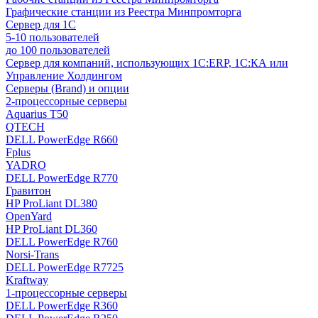
Графические станции из Реестра Минпромторга
Сервер для 1С
5-10 пользователей
до 100 пользователей
Сервер для компаний, использующих 1C:ERP, 1С:КА или
Управление Холдингом
Серверы (Brand) и опции
2-процессорные серверы
Aquarius T50
QTECH
DELL PowerEdge R660
Fplus
YADRO
DELL PowerEdge R770
Гравитон
HP ProLiant DL380
OpenYard
HP ProLiant DL360
DELL PowerEdge R760
Norsi-Trans
DELL PowerEdge R7725
Kraftway
1-процессорные серверы
DELL PowerEdge R360