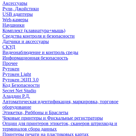
Аксессуары
Рули, Джойстики
USB адаптеры
Web-камеры
Наушники
Комплект (клавиатура+мышь)
Средства контроля и безопасности
Датчики и аксессуары
СКУД
Видеонаблюдение и контроль среды
Информационная безопасность
Прочее
Рутокен
Рутокен Light
Рутокен ЭЦП 3.0
Код Безопасности
Secret Net Studio
Аладдин Р.Д.
Автоматическая идентификация, маркировка, торговое
оборудование
Этикетки, Риббоны и Браслеты
Чековые принтеры и Фискальные регистраторы
Опции для принтеров этикеток, сканеров штрихкода и
терминалов сбора данных
Принтеры печати на пластиковых картах