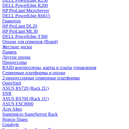
DELL PowerEdge R250
DELL PowerEdge R260
HP ProLiant MicroServer
DELL PowerEdge R6615
Гравитон
HP ProLiant DL20
HP ProLiant ML30
DELL PowerEdge T360
Опции для серверов (Brand)
Жесткие диски
Память
Другие опции
Процессоры
RAID-контроллеры, карты и платы управления
Серверные платформы и опции
2-процессорные серверные платформы
OpenYard
ASUS RS720 (Rack 2U)
SNR
ASUS RS700 (Rack 1U)
ASUS ESC8000
Acer Altos
Supermicro SuperServer Rack
Норси-Транс
Gigabyte