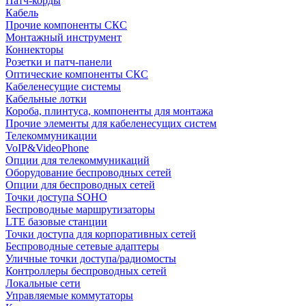
Патч-корды
Кабель
Прочие компоненты СКС
Монтажный инструмент
Коннекторы
Розетки и патч-панели
Оптические компоненты СКС
Кабеленесущие системы
Кабельные лотки
Короба, плинтуса, компоненты для монтажа
Прочие элементы для кабеленесущих систем
Телекоммуникации
VoIP&VideoPhone
Опции для телекоммуникаций
Оборудование беспроводных сетей
Опции для беспроводных сетей
Точки доступа SOHO
Беспроводные маршрутизаторы
LTE базовые станции
Точки доступа для корпоративных сетей
Беспроводные сетевые адаптеры
Уличные точки доступа/радиомосты
Контроллеры беспроводных сетей
Локальные сети
Управляемые коммутаторы