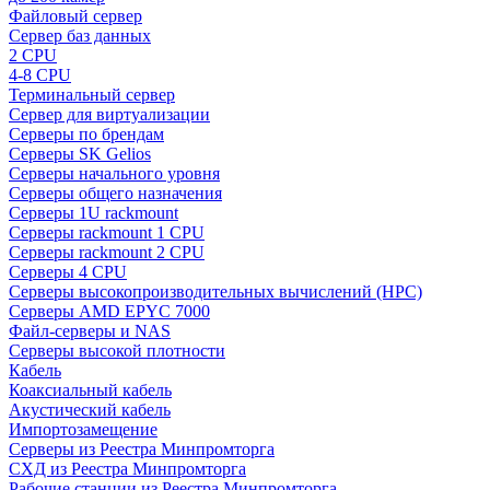
Файловый сервер
Сервер баз данных
2 CPU
4-8 CPU
Терминальный сервер
Сервер для виртуализации
Серверы по брендам
Серверы SK Gelios
Серверы начального уровня
Серверы общего назначения
Серверы 1U rackmount
Серверы rackmount 1 CPU
Серверы rackmount 2 CPU
Серверы 4 CPU
Серверы высокопроизводительных вычислений (HPC)
Серверы AMD EPYC 7000
Файл-серверы и NAS
Серверы высокой плотности
Кабель
Коаксиальный кабель
Акустический кабель
Импортозамещение
Серверы из Реестра Минпромторга
СХД из Реестра Минпромторга
Рабочие станции из Реестра Минпромторга